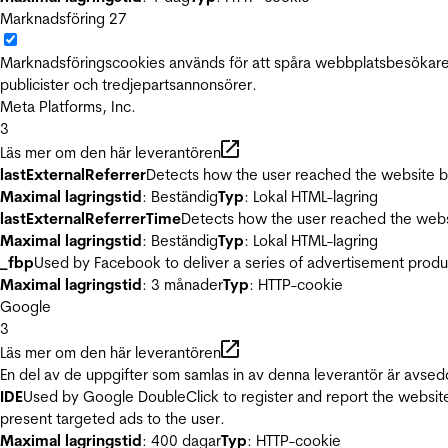
Marknadsföring
27
Marknadsföringscookies används för att spåra webbplatsbesökare.
publicister och tredjepartsannonsörer.
Meta Platforms, Inc.
3
Läs mer om den här leverantören
lastExternalReferrer
Detects how the user reached the website by 
Maximal lagringstid
: Beständig
Typ
: Lokal HTML-lagring
lastExternalReferrerTime
Detects how the user reached the websi
Maximal lagringstid
: Beständig
Typ
: Lokal HTML-lagring
_fbp
Used by Facebook to deliver a series of advertisement product
Maximal lagringstid
: 3 månader
Typ
: HTTP-cookie
Google
3
Läs mer om den här leverantören
En del av de uppgifter som samlas in av denna leverantör är avsed
IDE
Used by Google DoubleClick to register and report the website u
present targeted ads to the user.
Maximal lagringstid
: 400 dagar
Typ
: HTTP-cookie