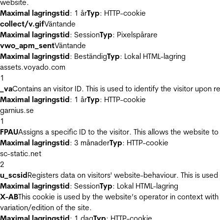
website.
Maximal lagringstid
: 1 år
Typ
: HTTP-cookie
collect/v.gif
Väntande
Maximal lagringstid
: Session
Typ
: Pixelspårare
vwo_apm_sent
Väntande
Maximal lagringstid
: Beständig
Typ
: Lokal HTML-lagring
assets.voyado.com
1
_va
Contains an visitor ID. This is used to identify the visitor upon 
Maximal lagringstid
: 1 år
Typ
: HTTP-cookie
garnius.se
1
FPAU
Assigns a specific ID to the visitor. This allows the website to
Maximal lagringstid
: 3 månader
Typ
: HTTP-cookie
sc-static.net
2
u_scsid
Registers data on visitors' website-behaviour. This is used 
Maximal lagringstid
: Session
Typ
: Lokal HTML-lagring
X-AB
This cookie is used by the website’s operator in context with 
variation/edition of the site.
Maximal lagringstid
: 1 dag
Typ
: HTTP-cookie