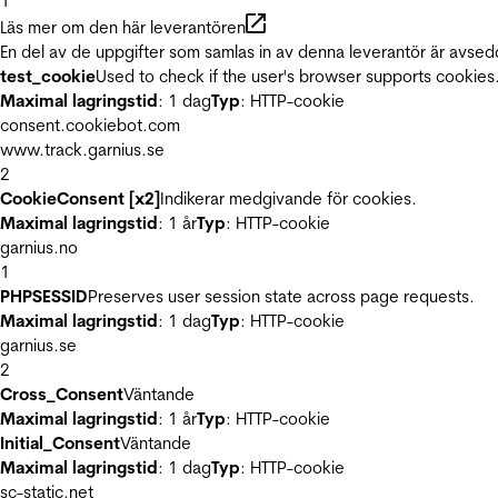
1
Läs mer om den här leverantören
En del av de uppgifter som samlas in av denna leverantör är avsed
test_cookie
Used to check if the user's browser supports cookies
Maximal lagringstid
: 1 dag
Typ
: HTTP-cookie
consent.cookiebot.com
www.track.garnius.se
2
CookieConsent [x2]
Indikerar medgivande för cookies.
Maximal lagringstid
: 1 år
Typ
: HTTP-cookie
garnius.no
1
PHPSESSID
Preserves user session state across page requests.
Maximal lagringstid
: 1 dag
Typ
: HTTP-cookie
garnius.se
2
Cross_Consent
Väntande
Maximal lagringstid
: 1 år
Typ
: HTTP-cookie
Initial_Consent
Väntande
Maximal lagringstid
: 1 dag
Typ
: HTTP-cookie
sc-static.net