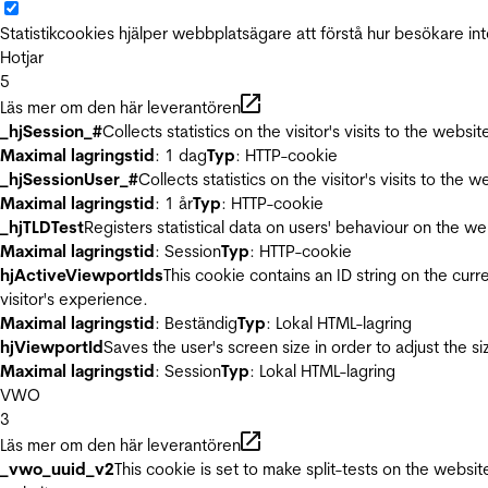
Statistikcookies hjälper webbplatsägare att förstå hur besökare 
Hotjar
5
Läs mer om den här leverantören
_hjSession_#
Collects statistics on the visitor's visits to the we
Maximal lagringstid
: 1 dag
Typ
: HTTP-cookie
_hjSessionUser_#
Collects statistics on the visitor's visits to t
Maximal lagringstid
: 1 år
Typ
: HTTP-cookie
_hjTLDTest
Registers statistical data on users' behaviour on the we
Maximal lagringstid
: Session
Typ
: HTTP-cookie
hjActiveViewportIds
This cookie contains an ID string on the curr
visitor's experience.
Maximal lagringstid
: Beständig
Typ
: Lokal HTML-lagring
hjViewportId
Saves the user's screen size in order to adjust the s
Maximal lagringstid
: Session
Typ
: Lokal HTML-lagring
VWO
3
Läs mer om den här leverantören
_vwo_uuid_v2
This cookie is set to make split-tests on the websi