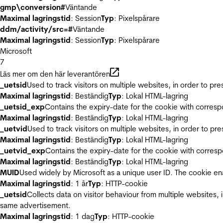
gmp\conversion#
Väntande
Maximal lagringstid
: Session
Typ
: Pixelspårare
ddm/activity/src=#
Väntande
Maximal lagringstid
: Session
Typ
: Pixelspårare
Microsoft
7
Läs mer om den här leverantören
_uetsid
Used to track visitors on multiple websites, in order to pr
Maximal lagringstid
: Beständig
Typ
: Lokal HTML-lagring
_uetsid_exp
Contains the expiry-date for the cookie with corres
Maximal lagringstid
: Beständig
Typ
: Lokal HTML-lagring
_uetvid
Used to track visitors on multiple websites, in order to pr
Maximal lagringstid
: Beständig
Typ
: Lokal HTML-lagring
_uetvid_exp
Contains the expiry-date for the cookie with corres
Maximal lagringstid
: Beständig
Typ
: Lokal HTML-lagring
MUID
Used widely by Microsoft as a unique user ID. The cookie en
Maximal lagringstid
: 1 år
Typ
: HTTP-cookie
_uetsid
Collects data on visitor behaviour from multiple websites, 
same advertisement.
Maximal lagringstid
: 1 dag
Typ
: HTTP-cookie