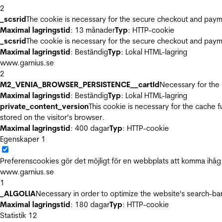
2
_scsrid
The cookie is necessary for the secure checkout and payme
Maximal lagringstid
: 13 månader
Typ
: HTTP-cookie
_scsrid
The cookie is necessary for the secure checkout and payme
Maximal lagringstid
: Beständig
Typ
: Lokal HTML-lagring
www.garnius.se
2
M2_VENIA_BROWSER_PERSISTENCE__cartId
Necessary for the 
Maximal lagringstid
: Beständig
Typ
: Lokal HTML-lagring
private_content_version
This cookie is necessary for the cache 
stored on the visitor’s browser.
Maximal lagringstid
: 400 dagar
Typ
: HTTP-cookie
Egenskaper
1
Preferenscookies gör det möjligt för en webbplats att komma ihåg i
www.garnius.se
1
_ALGOLIA
Necessary in order to optimize the website's search-bar
Maximal lagringstid
: 180 dagar
Typ
: HTTP-cookie
Statistik
12