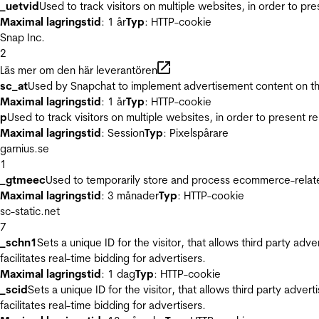
_uetvid
Used to track visitors on multiple websites, in order to pr
Maximal lagringstid
: 1 år
Typ
: HTTP-cookie
Snap Inc.
2
Läs mer om den här leverantören
sc_at
Used by Snapchat to implement advertisement content on the w
Maximal lagringstid
: 1 år
Typ
: HTTP-cookie
p
Used to track visitors on multiple websites, in order to present 
Maximal lagringstid
: Session
Typ
: Pixelspårare
garnius.se
1
_gtmeec
Used to temporarily store and process ecommerce-related 
Maximal lagringstid
: 3 månader
Typ
: HTTP-cookie
sc-static.net
7
_schn1
Sets a unique ID for the visitor, that allows third party adv
facilitates real-time bidding for advertisers.
Maximal lagringstid
: 1 dag
Typ
: HTTP-cookie
_scid
Sets a unique ID for the visitor, that allows third party adver
facilitates real-time bidding for advertisers.