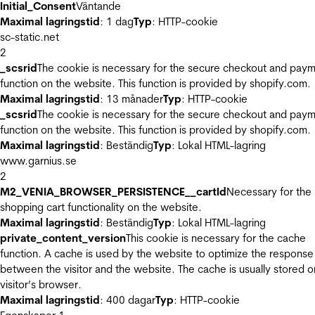
Initial_Consent
Väntande
Maximal lagringstid
: 1 dag
Typ
: HTTP-cookie
sc-static.net
2
_scsrid
The cookie is necessary for the secure checkout and pay
function on the website. This function is provided by shopify.com.
Maximal lagringstid
: 13 månader
Typ
: HTTP-cookie
_scsrid
The cookie is necessary for the secure checkout and pay
function on the website. This function is provided by shopify.com.
Maximal lagringstid
: Beständig
Typ
: Lokal HTML-lagring
www.garnius.se
2
M2_VENIA_BROWSER_PERSISTENCE__cartId
Necessary for the
shopping cart functionality on the website.
Maximal lagringstid
: Beständig
Typ
: Lokal HTML-lagring
private_content_version
This cookie is necessary for the cache
function. A cache is used by the website to optimize the response
between the visitor and the website. The cache is usually stored o
visitor’s browser.
Maximal lagringstid
: 400 dagar
Typ
: HTTP-cookie