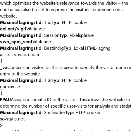
which optimizes the website's relevance towards the visitor – the
cookie can also be set to improve the visitor's experience on a
website.
Maximal lagringstid
: 1 år
Typ
: HTTP-cookie
collect/v.gif
Väntande
Maximal lagringstid
: Session
Typ
: Pixelspårare
vwo_apm_sent
Väntande
Maximal lagringstid
: Beständig
Typ
: Lokal HTML-lagring
assets.voyado.com
1
_va
Contains an visitor ID. This is used to identify the visitor upon r
entry to the website.
Maximal lagringstid
: 1 år
Typ
: HTTP-cookie
garnius.se
1
FPAU
Assigns a specific ID to the visitor. This allows the website to
determine the number of specific user-visits for analysis and statist
Maximal lagringstid
: 3 månader
Typ
: HTTP-cookie
sc-static.net
2