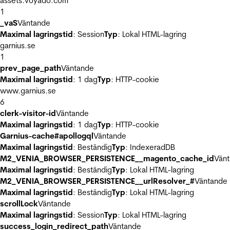
assets.voyado.com
1
_vaS
Väntande
Maximal lagringstid
: Session
Typ
: Lokal HTML-lagring
garnius.se
1
prev_page_path
Väntande
Maximal lagringstid
: 1 dag
Typ
: HTTP-cookie
www.garnius.se
6
clerk-visitor-id
Väntande
Maximal lagringstid
: 1 dag
Typ
: HTTP-cookie
Garnius-cache#apollogql
Väntande
Maximal lagringstid
: Beständig
Typ
: IndexeradDB
M2_VENIA_BROWSER_PERSISTENCE__magento_cache_id
Vän
Maximal lagringstid
: Beständig
Typ
: Lokal HTML-lagring
M2_VENIA_BROWSER_PERSISTENCE__urlResolver_#
Väntande
Maximal lagringstid
: Beständig
Typ
: Lokal HTML-lagring
scrollLock
Väntande
Maximal lagringstid
: Session
Typ
: Lokal HTML-lagring
success_login_redirect_path
Väntande