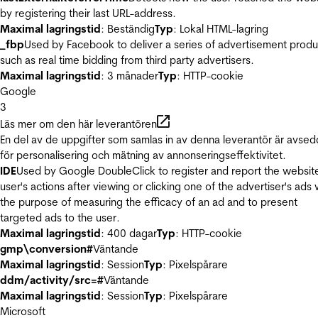
by registering their last URL-address.
Maximal lagringstid
: Beständig
Typ
: Lokal HTML-lagring
_fbp
Used by Facebook to deliver a series of advertisement produ
such as real time bidding from third party advertisers.
Maximal lagringstid
: 3 månader
Typ
: HTTP-cookie
Google
3
Läs mer om den här leverantören
En del av de uppgifter som samlas in av denna leverantör är avse
för personalisering och mätning av annonseringseffektivitet.
IDE
Used by Google DoubleClick to register and report the websit
user's actions after viewing or clicking one of the advertiser's ads 
the purpose of measuring the efficacy of an ad and to present
targeted ads to the user.
Maximal lagringstid
: 400 dagar
Typ
: HTTP-cookie
gmp\conversion#
Väntande
Maximal lagringstid
: Session
Typ
: Pixelspårare
ddm/activity/src=#
Väntande
Maximal lagringstid
: Session
Typ
: Pixelspårare
Microsoft