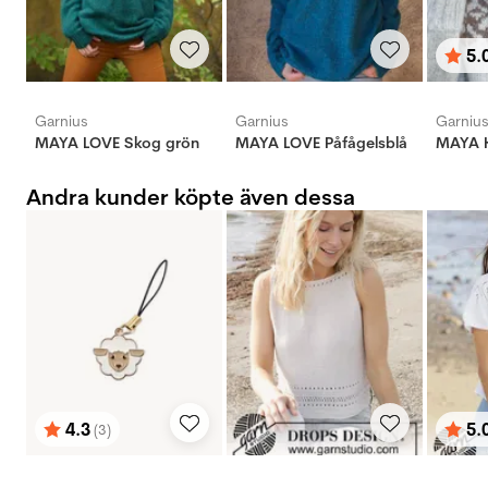
5.
Bety
utav 
Garnius
Garnius
Garniu
MAYA LOVE Skog grön
MAYA LOVE Påfågelsblå
MAYA K
Andra kunder köpte även dessa
4.3
5.
(3)
Betyg:
utav 5 stjärnor
Bety
utav 