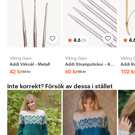
4.6
4.
(5)
Betyg:
utav 5 stjärnor
Bety
utav 
Viking Garn
Viking Garn
Viking 
Addi Virknål - Metall
Addi Strumpstickor - Aluminium
42
kr
60
kr
102
k
60
kr
85
kr
Inte korrekt? Försök av dessa i stället