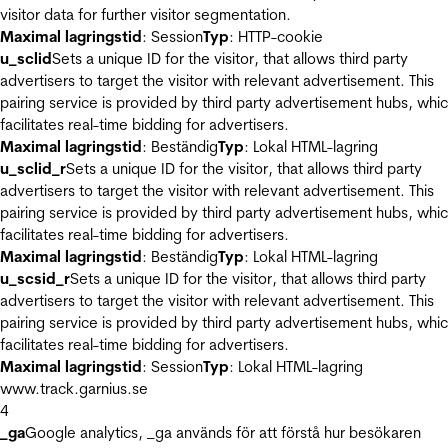
visitor data for further visitor segmentation.
Maximal lagringstid
: Session
Typ
: HTTP-cookie
u_sclid
Sets a unique ID for the visitor, that allows third party
advertisers to target the visitor with relevant advertisement. This
pairing service is provided by third party advertisement hubs, whi
facilitates real-time bidding for advertisers.
Maximal lagringstid
: Beständig
Typ
: Lokal HTML-lagring
u_sclid_r
Sets a unique ID for the visitor, that allows third party
advertisers to target the visitor with relevant advertisement. This
pairing service is provided by third party advertisement hubs, whi
facilitates real-time bidding for advertisers.
Maximal lagringstid
: Beständig
Typ
: Lokal HTML-lagring
u_scsid_r
Sets a unique ID for the visitor, that allows third party
advertisers to target the visitor with relevant advertisement. This
pairing service is provided by third party advertisement hubs, whi
facilitates real-time bidding for advertisers.
Maximal lagringstid
: Session
Typ
: Lokal HTML-lagring
www.track.garnius.se
4
_ga
Google analytics, _ga används för att förstå hur besökaren