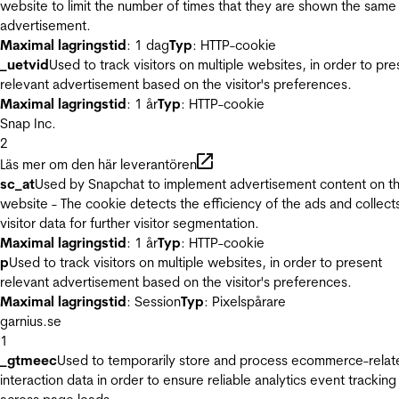
website to limit the number of times that they are shown the same
advertisement.
Maximal lagringstid
: 1 dag
Typ
: HTTP-cookie
_uetvid
Used to track visitors on multiple websites, in order to pre
relevant advertisement based on the visitor's preferences.
Maximal lagringstid
: 1 år
Typ
: HTTP-cookie
Snap Inc.
2
Läs mer om den här leverantören
sc_at
Used by Snapchat to implement advertisement content on t
website - The cookie detects the efficiency of the ads and collect
visitor data for further visitor segmentation.
Maximal lagringstid
: 1 år
Typ
: HTTP-cookie
p
Used to track visitors on multiple websites, in order to present
relevant advertisement based on the visitor's preferences.
Maximal lagringstid
: Session
Typ
: Pixelspårare
garnius.se
1
_gtmeec
Used to temporarily store and process ecommerce-relat
interaction data in order to ensure reliable analytics event tracking