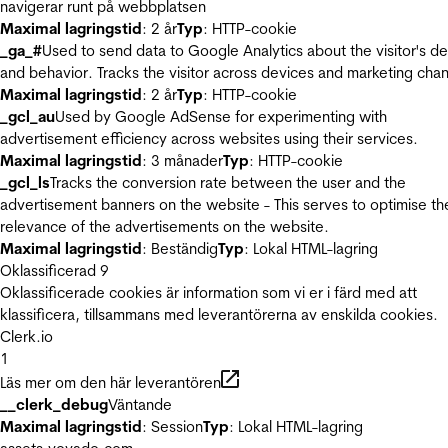
navigerar runt på webbplatsen
Maximal lagringstid
: 2 år
Typ
: HTTP-cookie
_ga_#
Used to send data to Google Analytics about the visitor's d
and behavior. Tracks the visitor across devices and marketing chan
Maximal lagringstid
: 2 år
Typ
: HTTP-cookie
_gcl_au
Used by Google AdSense for experimenting with
advertisement efficiency across websites using their services.
Maximal lagringstid
: 3 månader
Typ
: HTTP-cookie
_gcl_ls
Tracks the conversion rate between the user and the
advertisement banners on the website - This serves to optimise th
relevance of the advertisements on the website.
Maximal lagringstid
: Beständig
Typ
: Lokal HTML-lagring
Oklassificerad
9
Oklassificerade cookies är information som vi er i färd med att
klassificera, tillsammans med leverantörerna av enskilda cookies.
Clerk.io
1
Läs mer om den här leverantören
__clerk_debug
Väntande
Maximal lagringstid
: Session
Typ
: Lokal HTML-lagring