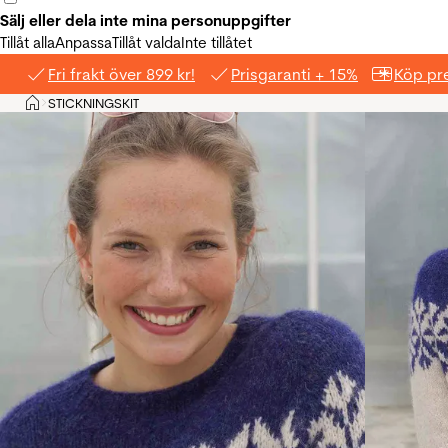
Sälj eller dela inte mina personuppgifter
Tillåt alla
Anpassa
Tillåt valda
Inte tillåtet
Fri frakt över 899 kr!
Prisgaranti + 15%
Köp pre
Hem
STICKNINGSKIT
>