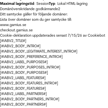
Maximal lagringstid
: Session
Typ
: Lokal HTML-lagring
Domänöverskridande godkännande
2
Ditt samtycke gäller för följande domäner:
Lista över domäner som du ger samtycke till:
www.garnius.se
checkout.garnius.se
Cookie-deklaration uppdaterades senast 7/15/26 av
Cookiebot
[#IABV2_TITLE#]
[#IABV2_BODY_INTRO#]
[#IABV2_BODY_LEGITIMATE_INTEREST_INTRO#]
[#IABV2_BODY_PREFERENCE_INTRO#]
[#IABV2_LABEL_PURPOSES#]
[#IABV2_BODY_PURPOSES_INTRO#]
[#IABV2_BODY_PURPOSES#]
[#IABV2_LABEL_FEATURES#]
[#IABV2_BODY_FEATURES_INTRO#]
[#IABV2_BODY_FEATURES#]
[#IABV2_LABEL_PARTNERS#]
[#IABV2_BODY_PARTNERS_INTRO#]
[#IABV2_BODY_PARTNERS#]