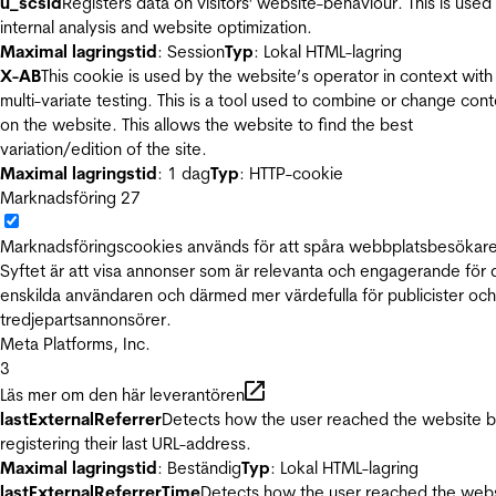
u_scsid
Registers data on visitors' website-behaviour. This is used 
internal analysis and website optimization.
Maximal lagringstid
: Session
Typ
: Lokal HTML-lagring
X-AB
This cookie is used by the website’s operator in context with
multi-variate testing. This is a tool used to combine or change con
on the website. This allows the website to find the best
variation/edition of the site.
Maximal lagringstid
: 1 dag
Typ
: HTTP-cookie
Marknadsföring
27
Marknadsföringscookies används för att spåra webbplatsbesökare
Syftet är att visa annonser som är relevanta och engagerande för
enskilda användaren och därmed mer värdefulla för publicister och
tredjepartsannonsörer.
Meta Platforms, Inc.
3
Läs mer om den här leverantören
lastExternalReferrer
Detects how the user reached the website 
registering their last URL-address.
Maximal lagringstid
: Beständig
Typ
: Lokal HTML-lagring
lastExternalReferrerTime
Detects how the user reached the web