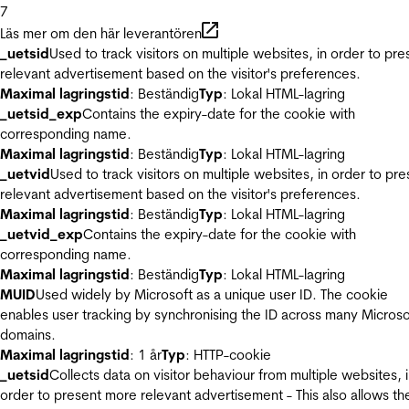
7
Läs mer om den här leverantören
_uetsid
Used to track visitors on multiple websites, in order to pre
relevant advertisement based on the visitor's preferences.
Maximal lagringstid
: Beständig
Typ
: Lokal HTML-lagring
_uetsid_exp
Contains the expiry-date for the cookie with
corresponding name.
Maximal lagringstid
: Beständig
Typ
: Lokal HTML-lagring
_uetvid
Used to track visitors on multiple websites, in order to pre
relevant advertisement based on the visitor's preferences.
Maximal lagringstid
: Beständig
Typ
: Lokal HTML-lagring
_uetvid_exp
Contains the expiry-date for the cookie with
corresponding name.
Maximal lagringstid
: Beständig
Typ
: Lokal HTML-lagring
MUID
Used widely by Microsoft as a unique user ID. The cookie
enables user tracking by synchronising the ID across many Microso
domains.
Maximal lagringstid
: 1 år
Typ
: HTTP-cookie
_uetsid
Collects data on visitor behaviour from multiple websites, 
order to present more relevant advertisement - This also allows th