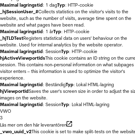
Maximal lagringstid
: 1 dag
Typ
: HTTP-cookie
_hjSessionUser_#
Collects statistics on the visitor's visits to the
website, such as the number of visits, average time spent on the
website and what pages have been read.
Maximal lagringstid
: 1 år
Typ
: HTTP-cookie
_hjTLDTest
Registers statistical data on users' behaviour on the
website. Used for internal analytics by the website operator.
Maximal lagringstid
: Session
Typ
: HTTP-cookie
hjActiveViewportIds
This cookie contains an ID string on the curr
session. This contains non-personal information on what subpages
visitor enters – this information is used to optimize the visitor's
experience.
Maximal lagringstid
: Beständig
Typ
: Lokal HTML-lagring
hjViewportId
Saves the user's screen size in order to adjust the si
images on the website.
Maximal lagringstid
: Session
Typ
: Lokal HTML-lagring
VWO
3
Läs mer om den här leverantören
_vwo_uuid_v2
This cookie is set to make split-tests on the websit