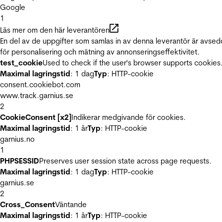
Google
1
Läs mer om den här leverantören
En del av de uppgifter som samlas in av denna leverantör är avse
för personalisering och mätning av annonseringseffektivitet.
test_cookie
Used to check if the user's browser supports cookies
Maximal lagringstid
: 1 dag
Typ
: HTTP-cookie
consent.cookiebot.com
www.track.garnius.se
2
CookieConsent [x2]
Indikerar medgivande för cookies.
Maximal lagringstid
: 1 år
Typ
: HTTP-cookie
garnius.no
1
PHPSESSID
Preserves user session state across page requests.
Maximal lagringstid
: 1 dag
Typ
: HTTP-cookie
garnius.se
2
Cross_Consent
Väntande
Maximal lagringstid
: 1 år
Typ
: HTTP-cookie