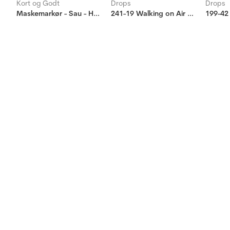
Kort og Godt
Drops
Drops
Maskemarkør - Sau - Hvit
241-19 Walking on Air Top
199-42