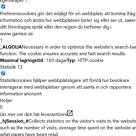
Egenskaper
1
Preferenscookies gör det möjligt för en webbplats att komma ihåg
information och ändra hur webbplatsen beter sig eller ser ut, sake
ditt föredragna språk eller den region du befinner dig i.
www.garnius.se
1
_ALGOLIA
Necessary in order to optimize the website's search-ba
function. The cookie ensures accurate and fast search results.
Maximal lagringstid
: 180 dagar
Typ
: HTTP-cookie
Statistik
12
Statistikcookies hjälper webbplatsägare att förstå hur besökare
interagerar med webbplatser genom att samla in och rapportera
information anonymt.
Hotjar
5
Läs mer om den här leverantören
_hjSession_#
Collects statistics on the visitor's visits to the websit
such as the number of visits, average time spent on the website a
what pages have been read.