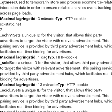
_gtmeec
Used to temporarily store and process ecommerce-relat
interaction data in order to ensure reliable analytics event tracking
across page loads.
Maximal lagringstid
: 3 månader
Typ
: HTTP-cookie
sc-static.net
7
_schn1
Sets a unique ID for the visitor, that allows third party
advertisers to target the visitor with relevant advertisement. This
pairing service is provided by third party advertisement hubs, whi
facilitates real-time bidding for advertisers.
Maximal lagringstid
: 1 dag
Typ
: HTTP-cookie
_scid
Sets a unique ID for the visitor, that allows third party advert
to target the visitor with relevant advertisement. This pairing servic
provided by third party advertisement hubs, which facilitates real-
bidding for advertisers.
Maximal lagringstid
: 13 månader
Typ
: HTTP-cookie
_scid_r
Sets a unique ID for the visitor, that allows third party
advertisers to target the visitor with relevant advertisement. This
pairing service is provided by third party advertisement hubs, whi
facilitates real-time bidding for advertisers.