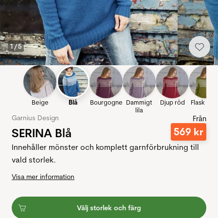
1
/
5
Beige
Blå
Bourgogne
Dammigt
Djup röd
Flask grö
lila
Garnius Design
Från
SERINA Blå
569
kr
Innehåller mönster och komplett garnförbrukning till
vald storlek.
Visa mer information
Välj storlek och färg