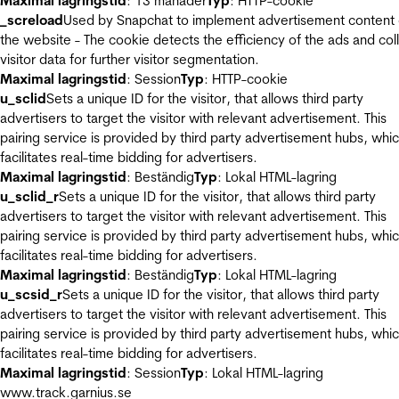
Maximal lagringstid
: 13 månader
Typ
: HTTP-cookie
_screload
Used by Snapchat to implement advertisement content
the website - The cookie detects the efficiency of the ads and col
visitor data for further visitor segmentation.
Maximal lagringstid
: Session
Typ
: HTTP-cookie
u_sclid
Sets a unique ID for the visitor, that allows third party
advertisers to target the visitor with relevant advertisement. This
pairing service is provided by third party advertisement hubs, whi
facilitates real-time bidding for advertisers.
Maximal lagringstid
: Beständig
Typ
: Lokal HTML-lagring
u_sclid_r
Sets a unique ID for the visitor, that allows third party
advertisers to target the visitor with relevant advertisement. This
pairing service is provided by third party advertisement hubs, whi
facilitates real-time bidding for advertisers.
Maximal lagringstid
: Beständig
Typ
: Lokal HTML-lagring
u_scsid_r
Sets a unique ID for the visitor, that allows third party
advertisers to target the visitor with relevant advertisement. This
pairing service is provided by third party advertisement hubs, whi
facilitates real-time bidding for advertisers.
Maximal lagringstid
: Session
Typ
: Lokal HTML-lagring
www.track.garnius.se