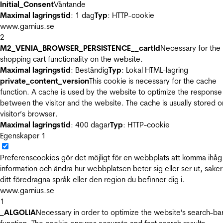
Initial_Consent
Väntande
Maximal lagringstid
: 1 dag
Typ
: HTTP-cookie
www.garnius.se
2
M2_VENIA_BROWSER_PERSISTENCE__cartId
Necessary for the
shopping cart functionality on the website.
Maximal lagringstid
: Beständig
Typ
: Lokal HTML-lagring
private_content_version
This cookie is necessary for the cache
function. A cache is used by the website to optimize the response
between the visitor and the website. The cache is usually stored o
visitor’s browser.
Maximal lagringstid
: 400 dagar
Typ
: HTTP-cookie
Egenskaper
1
Preferenscookies gör det möjligt för en webbplats att komma ihåg
information och ändra hur webbplatsen beter sig eller ser ut, sake
ditt föredragna språk eller den region du befinner dig i.
www.garnius.se
1
_ALGOLIA
Necessary in order to optimize the website's search-ba