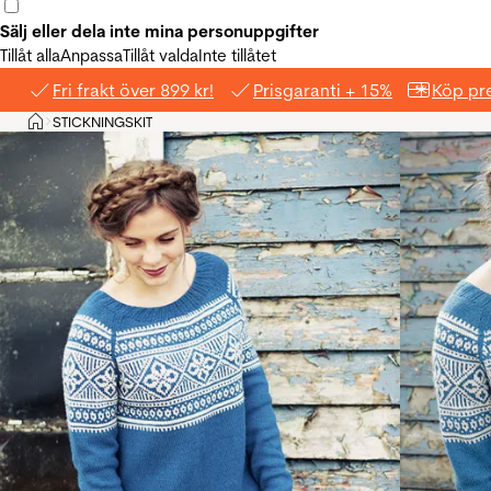
Sälj eller dela inte mina personuppgifter
Tillåt alla
Anpassa
Tillåt valda
Inte tillåtet
Fri frakt över 899 kr!
Prisgaranti + 15%
Köp pre
Hem
STICKNINGSKIT
>