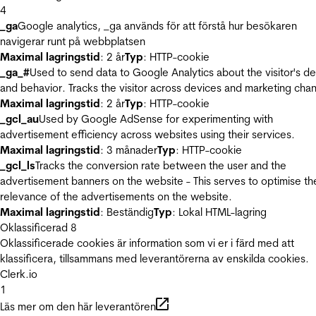
4
_ga
Google analytics, _ga används för att förstå hur besökaren
navigerar runt på webbplatsen
Maximal lagringstid
: 2 år
Typ
: HTTP-cookie
_ga_#
Used to send data to Google Analytics about the visitor's d
and behavior. Tracks the visitor across devices and marketing chan
Maximal lagringstid
: 2 år
Typ
: HTTP-cookie
_gcl_au
Used by Google AdSense for experimenting with
advertisement efficiency across websites using their services.
Maximal lagringstid
: 3 månader
Typ
: HTTP-cookie
_gcl_ls
Tracks the conversion rate between the user and the
advertisement banners on the website - This serves to optimise th
relevance of the advertisements on the website.
Maximal lagringstid
: Beständig
Typ
: Lokal HTML-lagring
Oklassificerad
8
Oklassificerade cookies är information som vi er i färd med att
klassificera, tillsammans med leverantörerna av enskilda cookies.
Clerk.io
1
Läs mer om den här leverantören