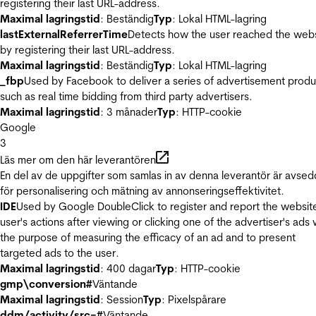
registering their last URL-address.
Maximal lagringstid
: Beständig
Typ
: Lokal HTML-lagring
lastExternalReferrerTime
Detects how the user reached the web
by registering their last URL-address.
Maximal lagringstid
: Beständig
Typ
: Lokal HTML-lagring
_fbp
Used by Facebook to deliver a series of advertisement produ
such as real time bidding from third party advertisers.
Maximal lagringstid
: 3 månader
Typ
: HTTP-cookie
Google
3
Läs mer om den här leverantören
En del av de uppgifter som samlas in av denna leverantör är avse
för personalisering och mätning av annonseringseffektivitet.
IDE
Used by Google DoubleClick to register and report the websit
user's actions after viewing or clicking one of the advertiser's ads 
the purpose of measuring the efficacy of an ad and to present
targeted ads to the user.
Maximal lagringstid
: 400 dagar
Typ
: HTTP-cookie
gmp\conversion#
Väntande
Maximal lagringstid
: Session
Typ
: Pixelspårare
ddm/activity/src=#
Väntande