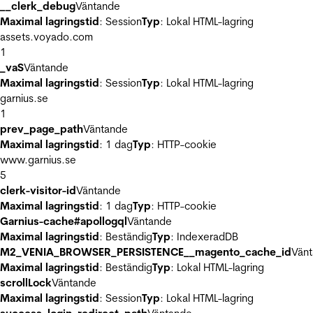
__clerk_debug
Väntande
Maximal lagringstid
: Session
Typ
: Lokal HTML-lagring
assets.voyado.com
1
_vaS
Väntande
Maximal lagringstid
: Session
Typ
: Lokal HTML-lagring
garnius.se
1
prev_page_path
Väntande
Maximal lagringstid
: 1 dag
Typ
: HTTP-cookie
www.garnius.se
5
clerk-visitor-id
Väntande
Maximal lagringstid
: 1 dag
Typ
: HTTP-cookie
Garnius-cache#apollogql
Väntande
Maximal lagringstid
: Beständig
Typ
: IndexeradDB
M2_VENIA_BROWSER_PERSISTENCE__magento_cache_id
Vän
Maximal lagringstid
: Beständig
Typ
: Lokal HTML-lagring
scrollLock
Väntande
Maximal lagringstid
: Session
Typ
: Lokal HTML-lagring