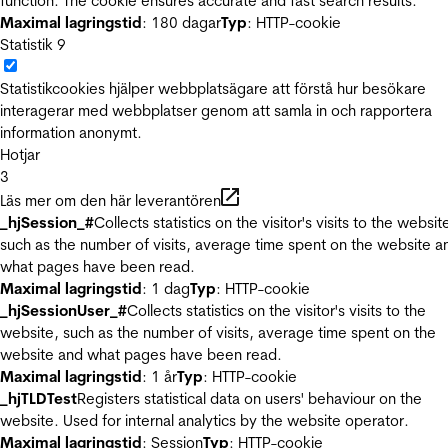
function. The cookie ensures accurate and fast search results.
Maximal lagringstid
: 180 dagar
Typ
: HTTP-cookie
Statistik
9
Statistikcookies hjälper webbplatsägare att förstå hur besökare
interagerar med webbplatser genom att samla in och rapportera
information anonymt.
Hotjar
3
Läs mer om den här leverantören
_hjSession_#
Collects statistics on the visitor's visits to the websit
such as the number of visits, average time spent on the website a
what pages have been read.
Maximal lagringstid
: 1 dag
Typ
: HTTP-cookie
_hjSessionUser_#
Collects statistics on the visitor's visits to the
website, such as the number of visits, average time spent on the
website and what pages have been read.
Maximal lagringstid
: 1 år
Typ
: HTTP-cookie
_hjTLDTest
Registers statistical data on users' behaviour on the
website. Used for internal analytics by the website operator.
Maximal lagringstid
: Session
Typ
: HTTP-cookie