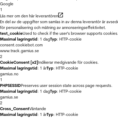
Google
1
Läs mer om den här leverantören
En del av de uppgifter som samlas in av denna leverantör är avse
för personalisering och mätning av annonseringseffektivitet.
test_cookie
Used to check if the user's browser supports cookies
Maximal lagringstid
: 1 dag
Typ
: HTTP-cookie
consent.cookiebot.com
www.track.garnius.se
2
CookieConsent [x2]
Indikerar medgivande för cookies.
Maximal lagringstid
: 1 år
Typ
: HTTP-cookie
garnius.no
1
PHPSESSID
Preserves user session state across page requests.
Maximal lagringstid
: 1 dag
Typ
: HTTP-cookie
garnius.se
2
Cross_Consent
Väntande
Maximal lagringstid
: 1 år
Typ
: HTTP-cookie