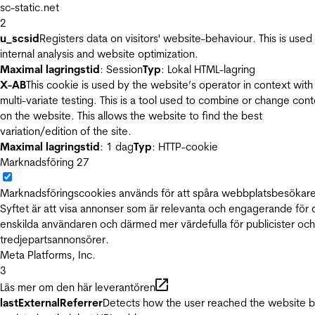
sc-static.net
2
u_scsid
Registers data on visitors' website-behaviour. This is used 
internal analysis and website optimization.
Maximal lagringstid
: Session
Typ
: Lokal HTML-lagring
X-AB
This cookie is used by the website’s operator in context with
multi-variate testing. This is a tool used to combine or change con
on the website. This allows the website to find the best
variation/edition of the site.
Maximal lagringstid
: 1 dag
Typ
: HTTP-cookie
Marknadsföring
27
Marknadsföringscookies används för att spåra webbplatsbesökare
Syftet är att visa annonser som är relevanta och engagerande för
enskilda användaren och därmed mer värdefulla för publicister och
tredjepartsannonsörer.
Meta Platforms, Inc.
3
Läs mer om den här leverantören
lastExternalReferrer
Detects how the user reached the website 