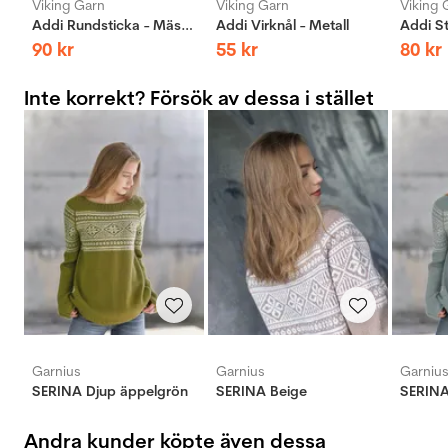
Viking Garn
Viking Garn
Viking 
Addi Rundsticka - Mässing
Addi Virknål - Metall
90
kr
55
kr
80
kr
Inte korrekt? Försök av dessa i stället
Garnius
Garnius
Garniu
SERINA Djup äppelgrön
SERINA Beige
SERINA 
Andra kunder köpte även dessa