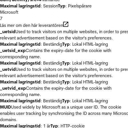
Maximal lagringstid
: Session
Typ
: Pixelspårare
Microsoft
7
Läs mer om den här leverantören
_uetsid
Used to track visitors on multiple websites, in order to pre
relevant advertisement based on the visitor's preferences.
Maximal lagringstid
: Beständig
Typ
: Lokal HTML-lagring
_uetsid_exp
Contains the expiry-date for the cookie with
corresponding name.
Maximal lagringstid
: Beständig
Typ
: Lokal HTML-lagring
_uetvid
Used to track visitors on multiple websites, in order to pre
relevant advertisement based on the visitor's preferences.
Maximal lagringstid
: Beständig
Typ
: Lokal HTML-lagring
_uetvid_exp
Contains the expiry-date for the cookie with
corresponding name.
Maximal lagringstid
: Beständig
Typ
: Lokal HTML-lagring
MUID
Used widely by Microsoft as a unique user ID. The cookie
enables user tracking by synchronising the ID across many Microso
domains.
Maximal lagringstid
: 1 år
Typ
: HTTP-cookie