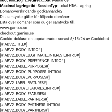
success_login_redirect_path
Väntande
Maximal lagringstid
: Session
Typ
: Lokal HTML-lagring
Domänöverskridande godkännande
2
Ditt samtycke gäller för följande domäner:
Lista över domäner som du ger samtycke till:
www.garnius.se
checkout.garnius.se
Cookie-deklaration uppdaterades senast 6/15/26 av
Cookiebot
[#IABV2_TITLE#]
[#IABV2_BODY_INTRO#]
[#IABV2_BODY_LEGITIMATE_INTEREST_INTRO#]
[#IABV2_BODY_PREFERENCE_INTRO#]
[#IABV2_LABEL_PURPOSES#]
[#IABV2_BODY_PURPOSES_INTRO#]
[#IABV2_BODY_PURPOSES#]
[#IABV2_LABEL_FEATURES#]
[#IABV2_BODY_FEATURES_INTRO#]
[#IABV2_BODY_FEATURES#]
[#IABV2_LABEL_PARTNERS#]
[#IABV2_BODY_PARTNERS_INTRO#]
[#IABV2_BODY_PARTNERS#]