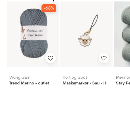
-68%
Viking Garn
Kort og Godt
Merino
Trend Merino - outlet
Maskemarkør - Sau - Hvit
Stay Pe