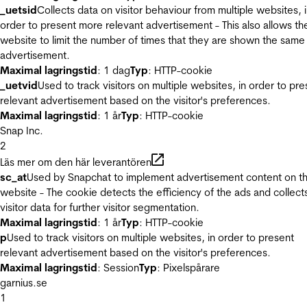
_uetsid
Collects data on visitor behaviour from multiple websites, 
order to present more relevant advertisement - This also allows th
website to limit the number of times that they are shown the same
advertisement.
Maximal lagringstid
: 1 dag
Typ
: HTTP-cookie
_uetvid
Used to track visitors on multiple websites, in order to pre
relevant advertisement based on the visitor's preferences.
Maximal lagringstid
: 1 år
Typ
: HTTP-cookie
Snap Inc.
2
Läs mer om den här leverantören
sc_at
Used by Snapchat to implement advertisement content on t
website - The cookie detects the efficiency of the ads and collect
visitor data for further visitor segmentation.
Maximal lagringstid
: 1 år
Typ
: HTTP-cookie
p
Used to track visitors on multiple websites, in order to present
relevant advertisement based on the visitor's preferences.
Maximal lagringstid
: Session
Typ
: Pixelspårare
garnius.se
1