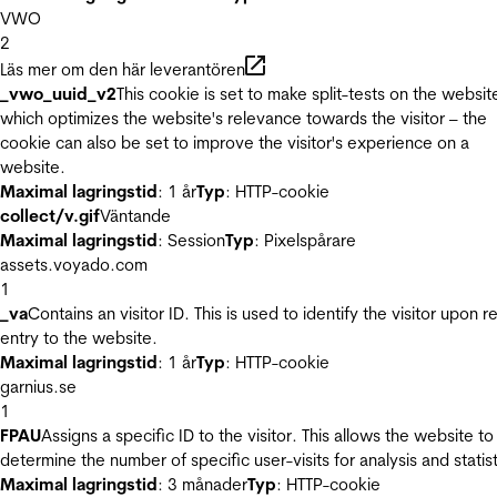
VWO
2
Läs mer om den här leverantören
_vwo_uuid_v2
This cookie is set to make split-tests on the websit
which optimizes the website's relevance towards the visitor – the
cookie can also be set to improve the visitor's experience on a
website.
Maximal lagringstid
: 1 år
Typ
: HTTP-cookie
collect/v.gif
Väntande
Maximal lagringstid
: Session
Typ
: Pixelspårare
assets.voyado.com
1
_va
Contains an visitor ID. This is used to identify the visitor upon r
entry to the website.
Maximal lagringstid
: 1 år
Typ
: HTTP-cookie
garnius.se
1
FPAU
Assigns a specific ID to the visitor. This allows the website to
determine the number of specific user-visits for analysis and statist
Maximal lagringstid
: 3 månader
Typ
: HTTP-cookie