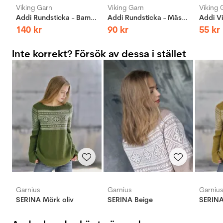
Viking Garn
Viking Garn
Viking 
Addi Rundsticka - Bambus
Addi Rundsticka - Mässing
Addi Vi
140
kr
90
kr
55
kr
Inte korrekt? Försök av dessa i stället
Garnius
Garnius
Garniu
SERINA Mörk oliv
SERINA Beige
SERINA