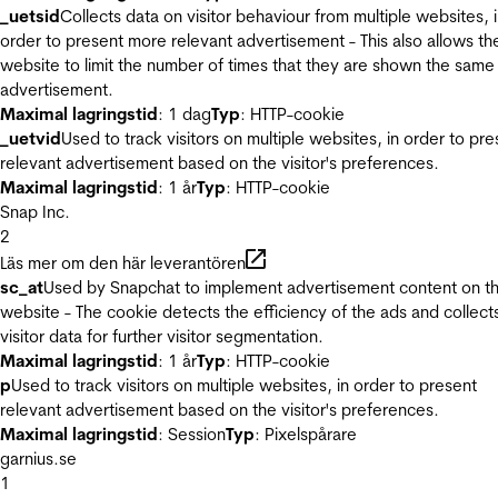
_uetsid
Collects data on visitor behaviour from multiple websites, 
order to present more relevant advertisement - This also allows th
website to limit the number of times that they are shown the same
advertisement.
Maximal lagringstid
: 1 dag
Typ
: HTTP-cookie
_uetvid
Used to track visitors on multiple websites, in order to pre
relevant advertisement based on the visitor's preferences.
Maximal lagringstid
: 1 år
Typ
: HTTP-cookie
Snap Inc.
2
Läs mer om den här leverantören
sc_at
Used by Snapchat to implement advertisement content on t
website - The cookie detects the efficiency of the ads and collect
visitor data for further visitor segmentation.
Maximal lagringstid
: 1 år
Typ
: HTTP-cookie
p
Used to track visitors on multiple websites, in order to present
relevant advertisement based on the visitor's preferences.
Maximal lagringstid
: Session
Typ
: Pixelspårare
garnius.se
1