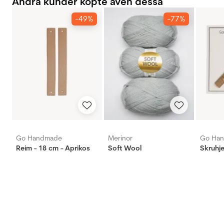
Andra kunder köpte även dessa
-49%
-77%
Go Handmade
Merinor
Go Ha
Reim - 18 cm - Aprikos
Soft Wool
Skruhje