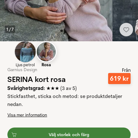
1
/
7
Ljus petrol
Rosa
Garnius Design
Från
SERINA kort rosa
619
kr
Svårighetsgrad:
★★★ (3 av 5)
Stickfasthet, sticka och metod: se produktdetaljer
nedan.
Visa mer information
Välj storlek och färg