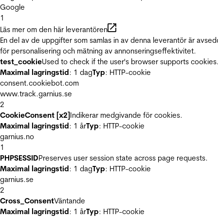
Google
1
Läs mer om den här leverantören
En del av de uppgifter som samlas in av denna leverantör är avse
för personalisering och mätning av annonseringseffektivitet.
test_cookie
Used to check if the user's browser supports cookies
Maximal lagringstid
: 1 dag
Typ
: HTTP-cookie
consent.cookiebot.com
www.track.garnius.se
2
CookieConsent [x2]
Indikerar medgivande för cookies.
Maximal lagringstid
: 1 år
Typ
: HTTP-cookie
garnius.no
1
PHPSESSID
Preserves user session state across page requests.
Maximal lagringstid
: 1 dag
Typ
: HTTP-cookie
garnius.se
2
Cross_Consent
Väntande
Maximal lagringstid
: 1 år
Typ
: HTTP-cookie