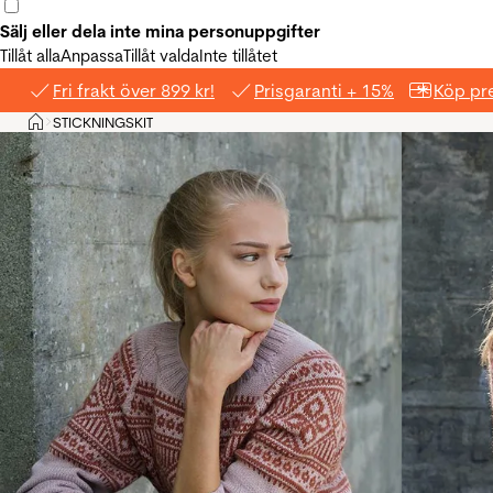
Sälj eller dela inte mina personuppgifter
Tillåt alla
Anpassa
Tillåt valda
Inte tillåtet
Fri frakt över 899 kr!
Prisgaranti + 15%
Köp pre
Hem
STICKNINGSKIT
>