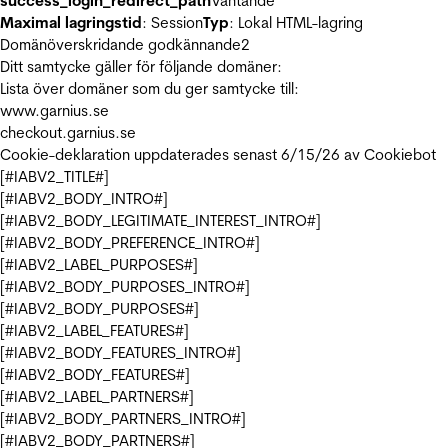
success_login_redirect_path
Väntande
Maximal lagringstid
: Session
Typ
: Lokal HTML-lagring
Domänöverskridande godkännande
2
Ditt samtycke gäller för följande domäner:
Lista över domäner som du ger samtycke till:
www.garnius.se
checkout.garnius.se
Cookie-deklaration uppdaterades senast 6/15/26 av
Cookiebot
[#IABV2_TITLE#]
[#IABV2_BODY_INTRO#]
[#IABV2_BODY_LEGITIMATE_INTEREST_INTRO#]
[#IABV2_BODY_PREFERENCE_INTRO#]
[#IABV2_LABEL_PURPOSES#]
[#IABV2_BODY_PURPOSES_INTRO#]
[#IABV2_BODY_PURPOSES#]
[#IABV2_LABEL_FEATURES#]
[#IABV2_BODY_FEATURES_INTRO#]
[#IABV2_BODY_FEATURES#]
[#IABV2_LABEL_PARTNERS#]
[#IABV2_BODY_PARTNERS_INTRO#]
[#IABV2_BODY_PARTNERS#]