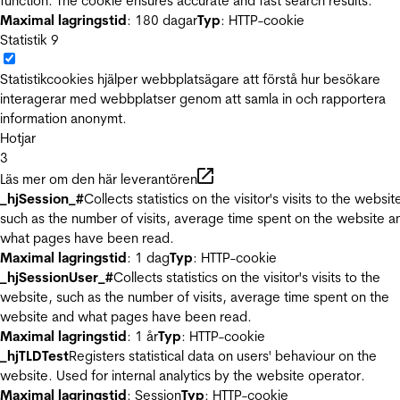
function. The cookie ensures accurate and fast search results.
Maximal lagringstid
: 180 dagar
Typ
: HTTP-cookie
Statistik
9
Statistikcookies hjälper webbplatsägare att förstå hur besökare
interagerar med webbplatser genom att samla in och rapportera
information anonymt.
Hotjar
3
Läs mer om den här leverantören
_hjSession_#
Collects statistics on the visitor's visits to the websit
such as the number of visits, average time spent on the website a
what pages have been read.
Maximal lagringstid
: 1 dag
Typ
: HTTP-cookie
_hjSessionUser_#
Collects statistics on the visitor's visits to the
website, such as the number of visits, average time spent on the
website and what pages have been read.
Maximal lagringstid
: 1 år
Typ
: HTTP-cookie
_hjTLDTest
Registers statistical data on users' behaviour on the
website. Used for internal analytics by the website operator.
Maximal lagringstid
: Session
Typ
: HTTP-cookie