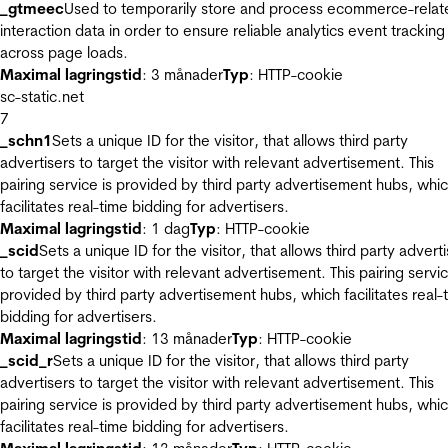
_gtmeec
Used to temporarily store and process ecommerce-relat
interaction data in order to ensure reliable analytics event tracking
across page loads.
Maximal lagringstid
: 3 månader
Typ
: HTTP-cookie
sc-static.net
7
_schn1
Sets a unique ID for the visitor, that allows third party
advertisers to target the visitor with relevant advertisement. This
pairing service is provided by third party advertisement hubs, whi
facilitates real-time bidding for advertisers.
Maximal lagringstid
: 1 dag
Typ
: HTTP-cookie
_scid
Sets a unique ID for the visitor, that allows third party advert
to target the visitor with relevant advertisement. This pairing servic
provided by third party advertisement hubs, which facilitates real-
bidding for advertisers.
Maximal lagringstid
: 13 månader
Typ
: HTTP-cookie
_scid_r
Sets a unique ID for the visitor, that allows third party
advertisers to target the visitor with relevant advertisement. This
pairing service is provided by third party advertisement hubs, whi
facilitates real-time bidding for advertisers.