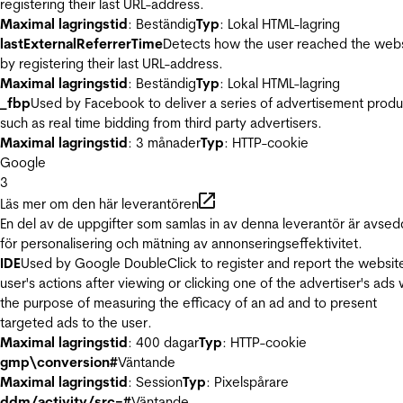
registering their last URL-address.
Maximal lagringstid
: Beständig
Typ
: Lokal HTML-lagring
lastExternalReferrerTime
Detects how the user reached the web
by registering their last URL-address.
Maximal lagringstid
: Beständig
Typ
: Lokal HTML-lagring
_fbp
Used by Facebook to deliver a series of advertisement produ
such as real time bidding from third party advertisers.
Maximal lagringstid
: 3 månader
Typ
: HTTP-cookie
Google
3
Läs mer om den här leverantören
En del av de uppgifter som samlas in av denna leverantör är avse
för personalisering och mätning av annonseringseffektivitet.
IDE
Used by Google DoubleClick to register and report the websit
user's actions after viewing or clicking one of the advertiser's ads 
the purpose of measuring the efficacy of an ad and to present
targeted ads to the user.
Maximal lagringstid
: 400 dagar
Typ
: HTTP-cookie
gmp\conversion#
Väntande
Maximal lagringstid
: Session
Typ
: Pixelspårare
ddm/activity/src=#
Väntande