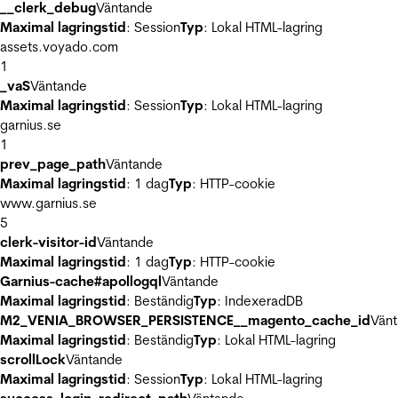
__clerk_debug
Väntande
Maximal lagringstid
: Session
Typ
: Lokal HTML-lagring
assets.voyado.com
1
_vaS
Väntande
Maximal lagringstid
: Session
Typ
: Lokal HTML-lagring
garnius.se
1
prev_page_path
Väntande
Maximal lagringstid
: 1 dag
Typ
: HTTP-cookie
www.garnius.se
5
clerk-visitor-id
Väntande
Maximal lagringstid
: 1 dag
Typ
: HTTP-cookie
Garnius-cache#apollogql
Väntande
Maximal lagringstid
: Beständig
Typ
: IndexeradDB
M2_VENIA_BROWSER_PERSISTENCE__magento_cache_id
Vän
Maximal lagringstid
: Beständig
Typ
: Lokal HTML-lagring
scrollLock
Väntande
Maximal lagringstid
: Session
Typ
: Lokal HTML-lagring