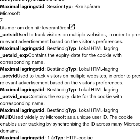
Maximal lagringstid
: Session
Typ
: Pixelspårare
Microsoft
7
Läs mer om den här leverantören
_uetsid
Used to track visitors on multiple websites, in order to pre
relevant advertisement based on the visitor's preferences.
Maximal lagringstid
: Beständig
Typ
: Lokal HTML-lagring
_uetsid_exp
Contains the expiry-date for the cookie with
corresponding name.
Maximal lagringstid
: Beständig
Typ
: Lokal HTML-lagring
_uetvid
Used to track visitors on multiple websites, in order to pre
relevant advertisement based on the visitor's preferences.
Maximal lagringstid
: Beständig
Typ
: Lokal HTML-lagring
_uetvid_exp
Contains the expiry-date for the cookie with
corresponding name.
Maximal lagringstid
: Beständig
Typ
: Lokal HTML-lagring
MUID
Used widely by Microsoft as a unique user ID. The cookie
enables user tracking by synchronising the ID across many Microso
domains.
Maximal lagringstid
: 1 år
Typ
: HTTP-cookie