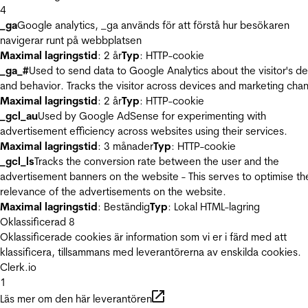
4
_ga
Google analytics, _ga används för att förstå hur besökaren
navigerar runt på webbplatsen
Maximal lagringstid
: 2 år
Typ
: HTTP-cookie
_ga_#
Used to send data to Google Analytics about the visitor's d
and behavior. Tracks the visitor across devices and marketing chan
Maximal lagringstid
: 2 år
Typ
: HTTP-cookie
_gcl_au
Used by Google AdSense for experimenting with
advertisement efficiency across websites using their services.
Maximal lagringstid
: 3 månader
Typ
: HTTP-cookie
_gcl_ls
Tracks the conversion rate between the user and the
advertisement banners on the website - This serves to optimise th
relevance of the advertisements on the website.
Maximal lagringstid
: Beständig
Typ
: Lokal HTML-lagring
Oklassificerad
8
Oklassificerade cookies är information som vi er i färd med att
klassificera, tillsammans med leverantörerna av enskilda cookies.
Clerk.io
1
Läs mer om den här leverantören