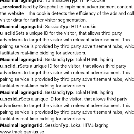
Maximal lagringstid
: 13 månader
Typ
: HTTP-cookie
_screload
Used by Snapchat to implement advertisement content
the website - The cookie detects the efficiency of the ads and col
visitor data for further visitor segmentation.
Maximal lagringstid
: Session
Typ
: HTTP-cookie
u_sclid
Sets a unique ID for the visitor, that allows third party
advertisers to target the visitor with relevant advertisement. This
pairing service is provided by third party advertisement hubs, whi
facilitates real-time bidding for advertisers.
Maximal lagringstid
: Beständig
Typ
: Lokal HTML-lagring
u_sclid_r
Sets a unique ID for the visitor, that allows third party
advertisers to target the visitor with relevant advertisement. This
pairing service is provided by third party advertisement hubs, whi
facilitates real-time bidding for advertisers.
Maximal lagringstid
: Beständig
Typ
: Lokal HTML-lagring
u_scsid_r
Sets a unique ID for the visitor, that allows third party
advertisers to target the visitor with relevant advertisement. This
pairing service is provided by third party advertisement hubs, whi
facilitates real-time bidding for advertisers.
Maximal lagringstid
: Session
Typ
: Lokal HTML-lagring
www.track.garnius.se