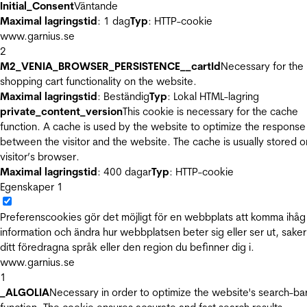
Initial_Consent
Väntande
Maximal lagringstid
: 1 dag
Typ
: HTTP-cookie
www.garnius.se
2
M2_VENIA_BROWSER_PERSISTENCE__cartId
Necessary for the
shopping cart functionality on the website.
Maximal lagringstid
: Beständig
Typ
: Lokal HTML-lagring
private_content_version
This cookie is necessary for the cache
function. A cache is used by the website to optimize the response
between the visitor and the website. The cache is usually stored o
visitor’s browser.
Maximal lagringstid
: 400 dagar
Typ
: HTTP-cookie
Egenskaper
1
Preferenscookies gör det möjligt för en webbplats att komma ihåg
information och ändra hur webbplatsen beter sig eller ser ut, sake
ditt föredragna språk eller den region du befinner dig i.
www.garnius.se
1
_ALGOLIA
Necessary in order to optimize the website's search-ba