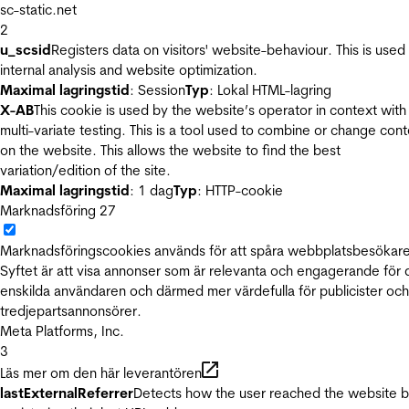
sc-static.net
2
u_scsid
Registers data on visitors' website-behaviour. This is used 
internal analysis and website optimization.
Maximal lagringstid
: Session
Typ
: Lokal HTML-lagring
X-AB
This cookie is used by the website’s operator in context with
multi-variate testing. This is a tool used to combine or change con
on the website. This allows the website to find the best
variation/edition of the site.
Maximal lagringstid
: 1 dag
Typ
: HTTP-cookie
Marknadsföring
27
Marknadsföringscookies används för att spåra webbplatsbesökare
Syftet är att visa annonser som är relevanta och engagerande för
enskilda användaren och därmed mer värdefulla för publicister och
tredjepartsannonsörer.
Meta Platforms, Inc.
3
Läs mer om den här leverantören
lastExternalReferrer
Detects how the user reached the website 