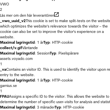
VWO
2
Läs mer om den här leverantören
_vwo_uuid_v2
This cookie is set to make split-tests on the websit
which optimizes the website's relevance towards the visitor – the
cookie can also be set to improve the visitor's experience on a
website.
Maximal lagringstid
: 1 år
Typ
: HTTP-cookie
collect/v.gif
Väntande
Maximal lagringstid
: Session
Typ
: Pixelspårare
assets.voyado.com
1
_va
Contains an visitor ID. This is used to identify the visitor upon r
entry to the website.
Maximal lagringstid
: 1 år
Typ
: HTTP-cookie
garnius.se
1
FPAU
Assigns a specific ID to the visitor. This allows the website to
determine the number of specific user-visits for analysis and statist
Maximal lagringstid
: 3 månader
Typ
: HTTP-cookie