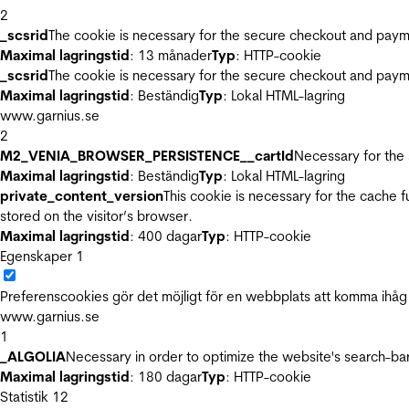
2
_scsrid
The cookie is necessary for the secure checkout and payme
Maximal lagringstid
: 13 månader
Typ
: HTTP-cookie
_scsrid
The cookie is necessary for the secure checkout and payme
Maximal lagringstid
: Beständig
Typ
: Lokal HTML-lagring
www.garnius.se
2
M2_VENIA_BROWSER_PERSISTENCE__cartId
Necessary for the 
Maximal lagringstid
: Beständig
Typ
: Lokal HTML-lagring
private_content_version
This cookie is necessary for the cache 
stored on the visitor’s browser.
Maximal lagringstid
: 400 dagar
Typ
: HTTP-cookie
Egenskaper
1
Preferenscookies gör det möjligt för en webbplats att komma ihåg i
www.garnius.se
1
_ALGOLIA
Necessary in order to optimize the website's search-bar
Maximal lagringstid
: 180 dagar
Typ
: HTTP-cookie
Statistik
12