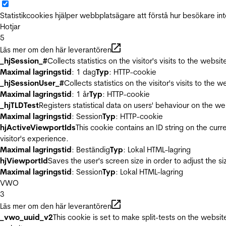
Statistikcookies hjälper webbplatsägare att förstå hur besökare 
Hotjar
5
Läs mer om den här leverantören
_hjSession_#
Collects statistics on the visitor's visits to the we
Maximal lagringstid
: 1 dag
Typ
: HTTP-cookie
_hjSessionUser_#
Collects statistics on the visitor's visits to t
Maximal lagringstid
: 1 år
Typ
: HTTP-cookie
_hjTLDTest
Registers statistical data on users' behaviour on the we
Maximal lagringstid
: Session
Typ
: HTTP-cookie
hjActiveViewportIds
This cookie contains an ID string on the curr
visitor's experience.
Maximal lagringstid
: Beständig
Typ
: Lokal HTML-lagring
hjViewportId
Saves the user's screen size in order to adjust the s
Maximal lagringstid
: Session
Typ
: Lokal HTML-lagring
VWO
3
Läs mer om den här leverantören
_vwo_uuid_v2
This cookie is set to make split-tests on the websi