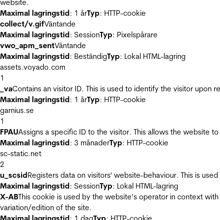
website.
Maximal lagringstid
: 1 år
Typ
: HTTP-cookie
collect/v.gif
Väntande
Maximal lagringstid
: Session
Typ
: Pixelspårare
vwo_apm_sent
Väntande
Maximal lagringstid
: Beständig
Typ
: Lokal HTML-lagring
assets.voyado.com
1
_va
Contains an visitor ID. This is used to identify the visitor upon 
Maximal lagringstid
: 1 år
Typ
: HTTP-cookie
garnius.se
1
FPAU
Assigns a specific ID to the visitor. This allows the website to
Maximal lagringstid
: 3 månader
Typ
: HTTP-cookie
sc-static.net
2
u_scsid
Registers data on visitors' website-behaviour. This is used 
Maximal lagringstid
: Session
Typ
: Lokal HTML-lagring
X-AB
This cookie is used by the website’s operator in context with 
variation/edition of the site.
Maximal lagringstid
: 1 dag
Typ
: HTTP-cookie