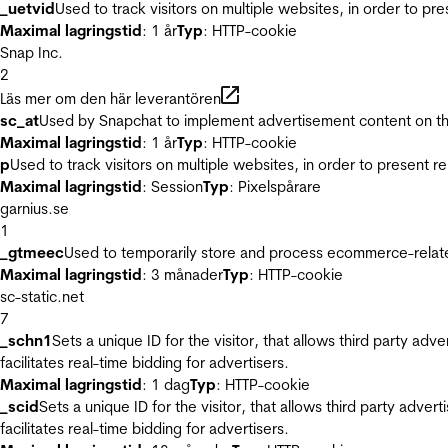
_uetvid
Used to track visitors on multiple websites, in order to pr
Maximal lagringstid
: 1 år
Typ
: HTTP-cookie
Snap Inc.
2
Läs mer om den här leverantören
sc_at
Used by Snapchat to implement advertisement content on the w
Maximal lagringstid
: 1 år
Typ
: HTTP-cookie
p
Used to track visitors on multiple websites, in order to present 
Maximal lagringstid
: Session
Typ
: Pixelspårare
garnius.se
1
_gtmeec
Used to temporarily store and process ecommerce-related 
Maximal lagringstid
: 3 månader
Typ
: HTTP-cookie
sc-static.net
7
_schn1
Sets a unique ID for the visitor, that allows third party adv
facilitates real-time bidding for advertisers.
Maximal lagringstid
: 1 dag
Typ
: HTTP-cookie
_scid
Sets a unique ID for the visitor, that allows third party adver
facilitates real-time bidding for advertisers.