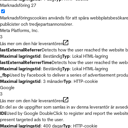
Marknadsföring
27
Marknadsföringscookies används för att spåra webbplatsbesökare.
publicister och tredjepartsannonsörer.
Meta Platforms, Inc.
3
Läs mer om den här leverantören
lastExternalReferrer
Detects how the user reached the website by 
Maximal lagringstid
: Beständig
Typ
: Lokal HTML-lagring
lastExternalReferrerTime
Detects how the user reached the websi
Maximal lagringstid
: Beständig
Typ
: Lokal HTML-lagring
_fbp
Used by Facebook to deliver a series of advertisement product
Maximal lagringstid
: 3 månader
Typ
: HTTP-cookie
Google
3
Läs mer om den här leverantören
En del av de uppgifter som samlas in av denna leverantör är avsed
IDE
Used by Google DoubleClick to register and report the website u
present targeted ads to the user.
Maximal lagringstid
: 400 dagar
Typ
: HTTP-cookie