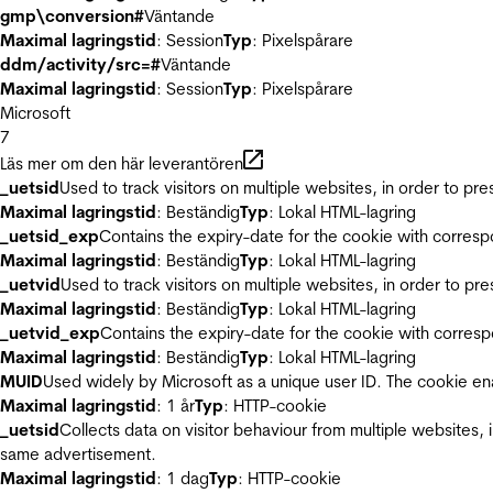
gmp\conversion#
Väntande
Maximal lagringstid
: Session
Typ
: Pixelspårare
ddm/activity/src=#
Väntande
Maximal lagringstid
: Session
Typ
: Pixelspårare
Microsoft
7
Läs mer om den här leverantören
_uetsid
Used to track visitors on multiple websites, in order to pr
Maximal lagringstid
: Beständig
Typ
: Lokal HTML-lagring
_uetsid_exp
Contains the expiry-date for the cookie with corres
Maximal lagringstid
: Beständig
Typ
: Lokal HTML-lagring
_uetvid
Used to track visitors on multiple websites, in order to pr
Maximal lagringstid
: Beständig
Typ
: Lokal HTML-lagring
_uetvid_exp
Contains the expiry-date for the cookie with corres
Maximal lagringstid
: Beständig
Typ
: Lokal HTML-lagring
MUID
Used widely by Microsoft as a unique user ID. The cookie en
Maximal lagringstid
: 1 år
Typ
: HTTP-cookie
_uetsid
Collects data on visitor behaviour from multiple websites, 
same advertisement.
Maximal lagringstid
: 1 dag
Typ
: HTTP-cookie