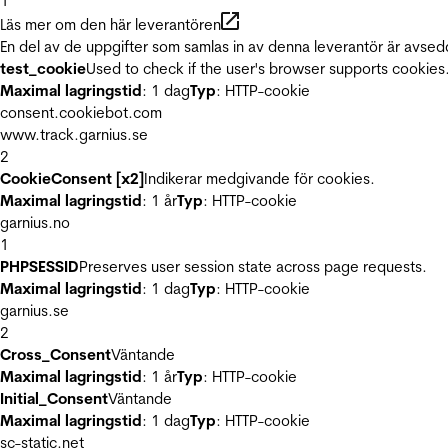
1
Läs mer om den här leverantören
En del av de uppgifter som samlas in av denna leverantör är avsed
test_cookie
Used to check if the user's browser supports cookies
Maximal lagringstid
: 1 dag
Typ
: HTTP-cookie
consent.cookiebot.com
www.track.garnius.se
2
CookieConsent [x2]
Indikerar medgivande för cookies.
Maximal lagringstid
: 1 år
Typ
: HTTP-cookie
garnius.no
1
PHPSESSID
Preserves user session state across page requests.
Maximal lagringstid
: 1 dag
Typ
: HTTP-cookie
garnius.se
2
Cross_Consent
Väntande
Maximal lagringstid
: 1 år
Typ
: HTTP-cookie
Initial_Consent
Väntande
Maximal lagringstid
: 1 dag
Typ
: HTTP-cookie
sc-static.net