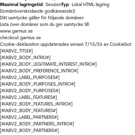
Maximal lagringstid
: Session
Typ
: Lokal HTML-lagring
Domänöverskridande godkännande
2
Ditt samtycke gäller för följande domäner:
Lista över domäner som du ger samtycke till:
www.garnius.se
checkout.garnius.se
Cookie-deklaration uppdaterades senast 7/15/26 av
Cookiebot
[#IABV2_TITLE#]
[#IABV2_BODY_INTRO#]
[#IABV2_BODY_LEGITIMATE_INTEREST_INTRO#]
[#IABV2_BODY_PREFERENCE_INTRO#]
[#IABV2_LABEL_PURPOSES#]
[#IABV2_BODY_PURPOSES_INTRO#]
[#IABV2_BODY_PURPOSES#]
[#IABV2_LABEL_FEATURES#]
[#IABV2_BODY_FEATURES_INTRO#]
[#IABV2_BODY_FEATURES#]
[#IABV2_LABEL_PARTNERS#]
[#IABV2_BODY_PARTNERS_INTRO#]
[#IABV2_BODY_PARTNERS#]