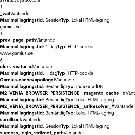
assets.voyado.com
1
_vaS
Väntande
Maximal lagringstid
: Session
Typ
: Lokal HTML-lagring
garnius.se
1
prev_page_path
Väntande
Maximal lagringstid
: 1 dag
Typ
: HTTP-cookie
www.garnius.se
6
clerk-visitor-id
Väntande
Maximal lagringstid
: 1 dag
Typ
: HTTP-cookie
Garnius-cache#apollogql
Väntande
Maximal lagringstid
: Beständig
Typ
: IndexeradDB
M2_VENIA_BROWSER_PERSISTENCE__magento_cache_id
Vän
Maximal lagringstid
: Beständig
Typ
: Lokal HTML-lagring
M2_VENIA_BROWSER_PERSISTENCE__urlResolver_#
Väntande
Maximal lagringstid
: Beständig
Typ
: Lokal HTML-lagring
scrollLock
Väntande
Maximal lagringstid
: Session
Typ
: Lokal HTML-lagring
success_login_redirect_path
Väntande