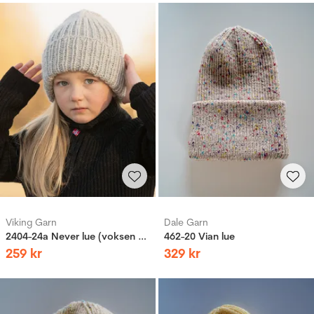
Viking Garn
Dale Garn
2404-24a Never lue (voksen og barn)
462-20 Vian lue
259
kr
329
kr