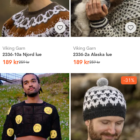
Viking Garn
Viking Garn
2336-10a Njord lue
2336-2a Alaska lue
189
kr
189
kr
259
kr
259
kr
-31%