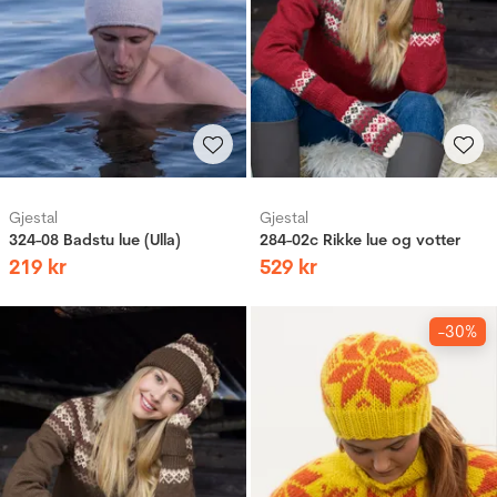
Gjestal
Gjestal
324-08 Badstu lue (Ulla)
284-02c Rikke lue og votter
219
kr
529
kr
-30%