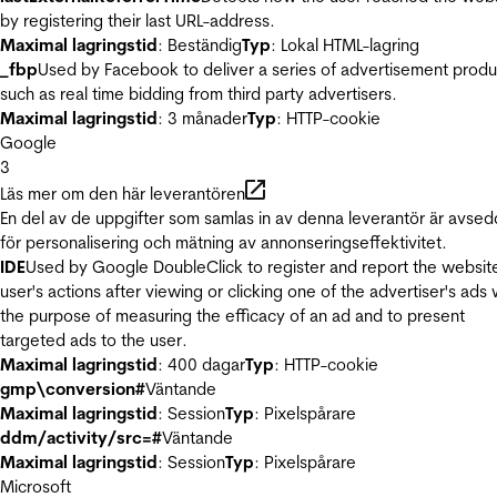
by registering their last URL-address.
Maximal lagringstid
: Beständig
Typ
: Lokal HTML-lagring
_fbp
Used by Facebook to deliver a series of advertisement produ
such as real time bidding from third party advertisers.
Maximal lagringstid
: 3 månader
Typ
: HTTP-cookie
Google
3
Läs mer om den här leverantören
En del av de uppgifter som samlas in av denna leverantör är avse
för personalisering och mätning av annonseringseffektivitet.
IDE
Used by Google DoubleClick to register and report the websit
user's actions after viewing or clicking one of the advertiser's ads 
the purpose of measuring the efficacy of an ad and to present
targeted ads to the user.
Maximal lagringstid
: 400 dagar
Typ
: HTTP-cookie
gmp\conversion#
Väntande
Maximal lagringstid
: Session
Typ
: Pixelspårare
ddm/activity/src=#
Väntande
Maximal lagringstid
: Session
Typ
: Pixelspårare
Microsoft