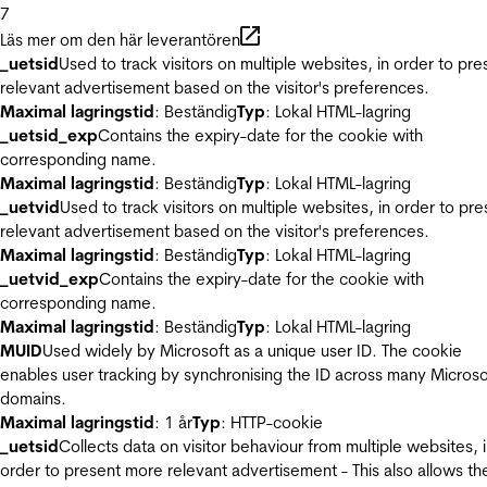
7
Läs mer om den här leverantören
_uetsid
Used to track visitors on multiple websites, in order to pre
relevant advertisement based on the visitor's preferences.
Maximal lagringstid
: Beständig
Typ
: Lokal HTML-lagring
_uetsid_exp
Contains the expiry-date for the cookie with
corresponding name.
Maximal lagringstid
: Beständig
Typ
: Lokal HTML-lagring
_uetvid
Used to track visitors on multiple websites, in order to pre
relevant advertisement based on the visitor's preferences.
Maximal lagringstid
: Beständig
Typ
: Lokal HTML-lagring
_uetvid_exp
Contains the expiry-date for the cookie with
corresponding name.
Maximal lagringstid
: Beständig
Typ
: Lokal HTML-lagring
MUID
Used widely by Microsoft as a unique user ID. The cookie
enables user tracking by synchronising the ID across many Microso
domains.
Maximal lagringstid
: 1 år
Typ
: HTTP-cookie
_uetsid
Collects data on visitor behaviour from multiple websites, 
order to present more relevant advertisement - This also allows th