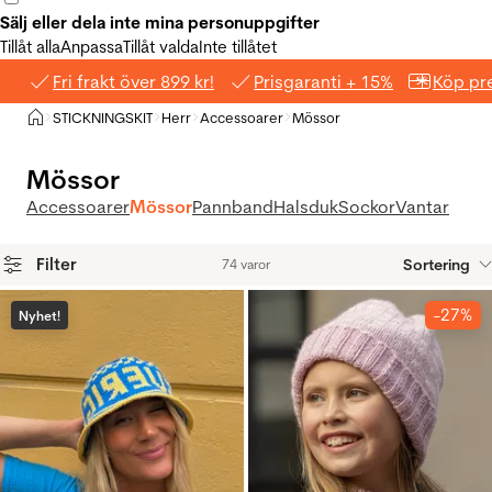
Sälj eller dela inte mina personuppgifter
Tillåt alla
Anpassa
Tillåt valda
Inte tillåtet
Fri frakt över 899 kr!
Prisgaranti + 15%
Köp pre
Hem
STICKNINGSKIT
Herr
Accessoarer
Mössor
>
>
>
>
Mössor
Accessoarer
Mössor
Pannband
Halsduk
Sockor
Vantar
Filter
Sortering
74 varor
Produkter
-27%
Nyhet!