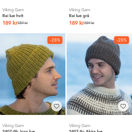
Viking Garn
Viking Garn
Rai lue hvit
Rai lue grå
189
kr
189
kr
259
kr
259
kr
-28%
-28%
Viking Garn
Viking Garn
2407-9b Joss lue
2407-8c Akira lue