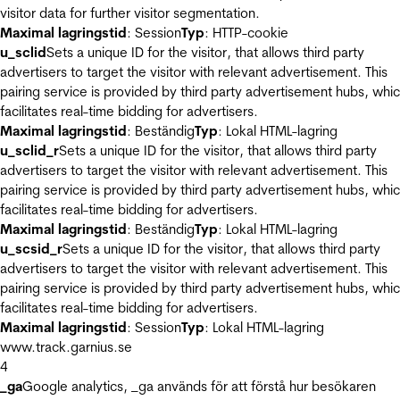
visitor data for further visitor segmentation.
Maximal lagringstid
: Session
Typ
: HTTP-cookie
u_sclid
Sets a unique ID for the visitor, that allows third party
advertisers to target the visitor with relevant advertisement. This
pairing service is provided by third party advertisement hubs, whi
facilitates real-time bidding for advertisers.
Maximal lagringstid
: Beständig
Typ
: Lokal HTML-lagring
u_sclid_r
Sets a unique ID for the visitor, that allows third party
advertisers to target the visitor with relevant advertisement. This
pairing service is provided by third party advertisement hubs, whi
facilitates real-time bidding for advertisers.
Maximal lagringstid
: Beständig
Typ
: Lokal HTML-lagring
u_scsid_r
Sets a unique ID for the visitor, that allows third party
advertisers to target the visitor with relevant advertisement. This
pairing service is provided by third party advertisement hubs, whi
facilitates real-time bidding for advertisers.
Maximal lagringstid
: Session
Typ
: Lokal HTML-lagring
www.track.garnius.se
4
_ga
Google analytics, _ga används för att förstå hur besökaren