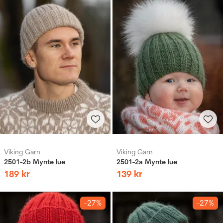
Viking Garn
Viking Garn
2501-2b Mynte lue
2501-2a Mynte lue
189
kr
139
kr
-27%
-27%