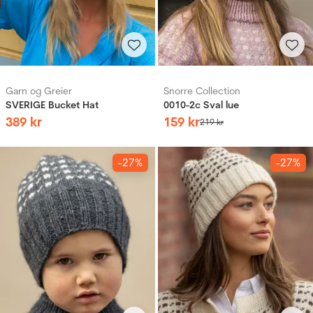
Garn og Greier
Snorre Collection
SVERIGE Bucket Hat
0010-2c Sval lue
389
kr
159
kr
219
kr
-27%
-27%