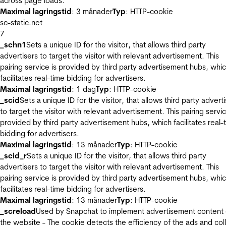
across page loads.
Maximal lagringstid
: 3 månader
Typ
: HTTP-cookie
sc-static.net
7
_schn1
Sets a unique ID for the visitor, that allows third party
advertisers to target the visitor with relevant advertisement. This
pairing service is provided by third party advertisement hubs, whi
facilitates real-time bidding for advertisers.
Maximal lagringstid
: 1 dag
Typ
: HTTP-cookie
_scid
Sets a unique ID for the visitor, that allows third party advert
to target the visitor with relevant advertisement. This pairing servic
provided by third party advertisement hubs, which facilitates real-
bidding for advertisers.
Maximal lagringstid
: 13 månader
Typ
: HTTP-cookie
_scid_r
Sets a unique ID for the visitor, that allows third party
advertisers to target the visitor with relevant advertisement. This
pairing service is provided by third party advertisement hubs, whi
facilitates real-time bidding for advertisers.
Maximal lagringstid
: 13 månader
Typ
: HTTP-cookie
_screload
Used by Snapchat to implement advertisement content
the website - The cookie detects the efficiency of the ads and col