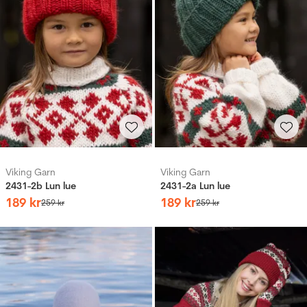
Viking Garn
Viking Garn
2431-2b Lun lue
2431-2a Lun lue
189
kr
189
kr
259
kr
259
kr