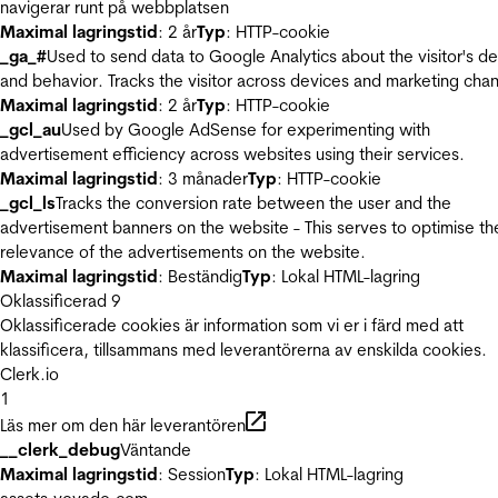
navigerar runt på webbplatsen
Maximal lagringstid
: 2 år
Typ
: HTTP-cookie
_ga_#
Used to send data to Google Analytics about the visitor's d
and behavior. Tracks the visitor across devices and marketing chan
Maximal lagringstid
: 2 år
Typ
: HTTP-cookie
_gcl_au
Used by Google AdSense for experimenting with
advertisement efficiency across websites using their services.
Maximal lagringstid
: 3 månader
Typ
: HTTP-cookie
_gcl_ls
Tracks the conversion rate between the user and the
advertisement banners on the website - This serves to optimise th
relevance of the advertisements on the website.
Maximal lagringstid
: Beständig
Typ
: Lokal HTML-lagring
Oklassificerad
9
Oklassificerade cookies är information som vi er i färd med att
klassificera, tillsammans med leverantörerna av enskilda cookies.
Clerk.io
1
Läs mer om den här leverantören
__clerk_debug
Väntande
Maximal lagringstid
: Session
Typ
: Lokal HTML-lagring