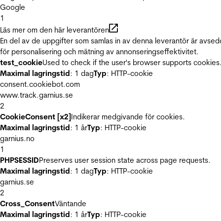
Google
1
Läs mer om den här leverantören
En del av de uppgifter som samlas in av denna leverantör är avse
för personalisering och mätning av annonseringseffektivitet.
test_cookie
Used to check if the user's browser supports cookies
Maximal lagringstid
: 1 dag
Typ
: HTTP-cookie
consent.cookiebot.com
www.track.garnius.se
2
CookieConsent [x2]
Indikerar medgivande för cookies.
Maximal lagringstid
: 1 år
Typ
: HTTP-cookie
garnius.no
1
PHPSESSID
Preserves user session state across page requests.
Maximal lagringstid
: 1 dag
Typ
: HTTP-cookie
garnius.se
2
Cross_Consent
Väntande
Maximal lagringstid
: 1 år
Typ
: HTTP-cookie