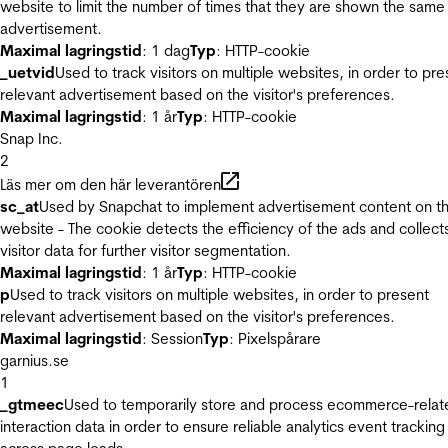
website to limit the number of times that they are shown the same
advertisement.
Maximal lagringstid
: 1 dag
Typ
: HTTP-cookie
_uetvid
Used to track visitors on multiple websites, in order to pre
relevant advertisement based on the visitor's preferences.
Maximal lagringstid
: 1 år
Typ
: HTTP-cookie
Snap Inc.
2
Läs mer om den här leverantören
sc_at
Used by Snapchat to implement advertisement content on t
website - The cookie detects the efficiency of the ads and collect
visitor data for further visitor segmentation.
Maximal lagringstid
: 1 år
Typ
: HTTP-cookie
p
Used to track visitors on multiple websites, in order to present
relevant advertisement based on the visitor's preferences.
Maximal lagringstid
: Session
Typ
: Pixelspårare
garnius.se
1
_gtmeec
Used to temporarily store and process ecommerce-relat
interaction data in order to ensure reliable analytics event tracking