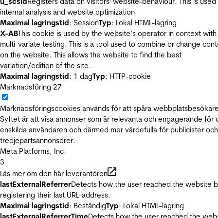
u_scsid
Registers data on visitors' website-behaviour. This is used 
internal analysis and website optimization.
Maximal lagringstid
: Session
Typ
: Lokal HTML-lagring
X-AB
This cookie is used by the website’s operator in context with
multi-variate testing. This is a tool used to combine or change con
on the website. This allows the website to find the best
variation/edition of the site.
Maximal lagringstid
: 1 dag
Typ
: HTTP-cookie
Marknadsföring
27
Marknadsföringscookies används för att spåra webbplatsbesökare
Syftet är att visa annonser som är relevanta och engagerande för
enskilda användaren och därmed mer värdefulla för publicister och
tredjepartsannonsörer.
Meta Platforms, Inc.
3
Läs mer om den här leverantören
lastExternalReferrer
Detects how the user reached the website 
registering their last URL-address.
Maximal lagringstid
: Beständig
Typ
: Lokal HTML-lagring
lastExternalReferrerTime
Detects how the user reached the web