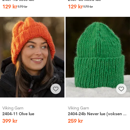
129
kr
129
kr
179
kr
179
kr
Viking Garn
Viking Garn
2404-11 Olve lue
2404-24b Never lue (voksen og barn)
399
kr
259
kr