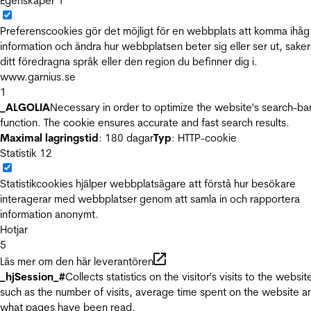
Egenskaper
1
Preferenscookies gör det möjligt för en webbplats att komma ihåg
information och ändra hur webbplatsen beter sig eller ser ut, sake
ditt föredragna språk eller den region du befinner dig i.
www.garnius.se
1
_ALGOLIA
Necessary in order to optimize the website's search-ba
function. The cookie ensures accurate and fast search results.
Maximal lagringstid
: 180 dagar
Typ
: HTTP-cookie
Statistik
12
Statistikcookies hjälper webbplatsägare att förstå hur besökare
interagerar med webbplatser genom att samla in och rapportera
information anonymt.
Hotjar
5
Läs mer om den här leverantören
_hjSession_#
Collects statistics on the visitor's visits to the websit
such as the number of visits, average time spent on the website a
what pages have been read.