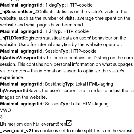
Maximal lagringstid
: 1 dag
Typ
: HTTP-cookie
_hjSessionUser_#
Collects statistics on the visitor's visits to the
website, such as the number of visits, average time spent on the
website and what pages have been read.
Maximal lagringstid
: 1 år
Typ
: HTTP-cookie
_hjTLDTest
Registers statistical data on users' behaviour on the
website. Used for internal analytics by the website operator.
Maximal lagringstid
: Session
Typ
: HTTP-cookie
hjActiveViewportIds
This cookie contains an ID string on the curr
session. This contains non-personal information on what subpages
visitor enters – this information is used to optimize the visitor's
experience.
Maximal lagringstid
: Beständig
Typ
: Lokal HTML-lagring
hjViewportId
Saves the user's screen size in order to adjust the si
images on the website.
Maximal lagringstid
: Session
Typ
: Lokal HTML-lagring
VWO
3
Läs mer om den här leverantören
_vwo_uuid_v2
This cookie is set to make split-tests on the websit