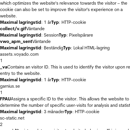
which optimizes the website's relevance towards the visitor – the
cookie can also be set to improve the visitor's experience on a
website.
Maximal lagringstid
: 1 år
Typ
: HTTP-cookie
collect/v.gif
Väntande
Maximal lagringstid
: Session
Typ
: Pixelspårare
vwo_apm_sent
Väntande
Maximal lagringstid
: Beständig
Typ
: Lokal HTML-lagring
assets.voyado.com
1
_va
Contains an visitor ID. This is used to identify the visitor upon r
entry to the website.
Maximal lagringstid
: 1 år
Typ
: HTTP-cookie
garnius.se
1
FPAU
Assigns a specific ID to the visitor. This allows the website to
determine the number of specific user-visits for analysis and statist
Maximal lagringstid
: 3 månader
Typ
: HTTP-cookie
sc-static.net
2