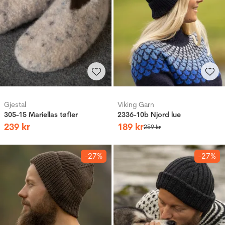
Gjestal
Viking Garn
305-15 Mariellas tøfler
2336-10b Njord lue
239
kr
189
kr
259
kr
-27%
-27%