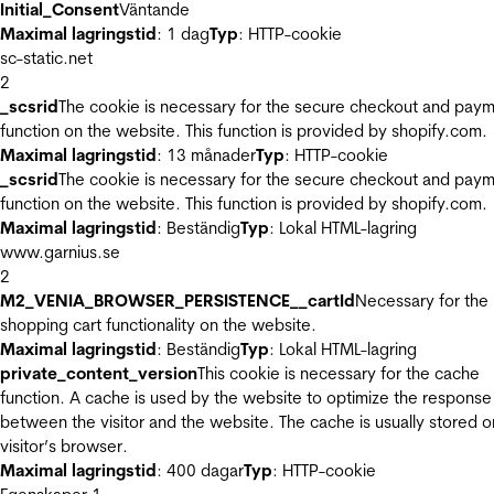
Initial_Consent
Väntande
Maximal lagringstid
: 1 dag
Typ
: HTTP-cookie
sc-static.net
2
_scsrid
The cookie is necessary for the secure checkout and pay
function on the website. This function is provided by shopify.com.
Maximal lagringstid
: 13 månader
Typ
: HTTP-cookie
_scsrid
The cookie is necessary for the secure checkout and pay
function on the website. This function is provided by shopify.com.
Maximal lagringstid
: Beständig
Typ
: Lokal HTML-lagring
www.garnius.se
2
M2_VENIA_BROWSER_PERSISTENCE__cartId
Necessary for the
shopping cart functionality on the website.
Maximal lagringstid
: Beständig
Typ
: Lokal HTML-lagring
private_content_version
This cookie is necessary for the cache
function. A cache is used by the website to optimize the response
between the visitor and the website. The cache is usually stored o
visitor’s browser.
Maximal lagringstid
: 400 dagar
Typ
: HTTP-cookie