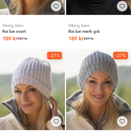
Viking Garn
Viking Garn
Rai lue svart
Rai lue mørk grå
189
kr
189
kr
259
kr
259
kr
-27%
-27%