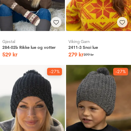
Gjestal
Viking Garn
284-02b Rikke lue og votter
2411-3 Snoi lue
529
kr
279
kr
399
kr
-27%
-27%