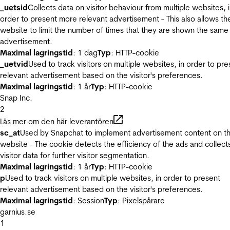
_uetsid
Collects data on visitor behaviour from multiple websites, 
order to present more relevant advertisement - This also allows th
website to limit the number of times that they are shown the same
advertisement.
Maximal lagringstid
: 1 dag
Typ
: HTTP-cookie
_uetvid
Used to track visitors on multiple websites, in order to pre
relevant advertisement based on the visitor's preferences.
Maximal lagringstid
: 1 år
Typ
: HTTP-cookie
Snap Inc.
2
Läs mer om den här leverantören
sc_at
Used by Snapchat to implement advertisement content on t
website - The cookie detects the efficiency of the ads and collect
visitor data for further visitor segmentation.
Maximal lagringstid
: 1 år
Typ
: HTTP-cookie
p
Used to track visitors on multiple websites, in order to present
relevant advertisement based on the visitor's preferences.
Maximal lagringstid
: Session
Typ
: Pixelspårare
garnius.se
1