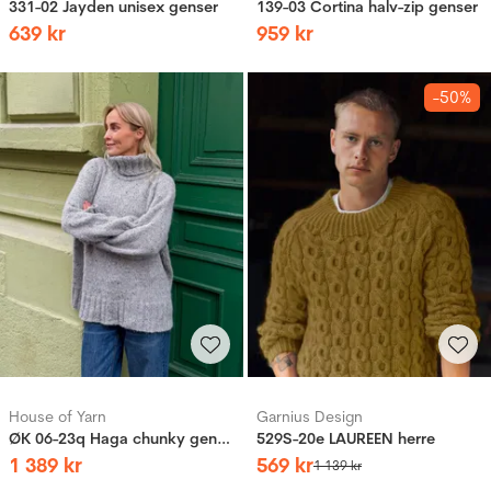
331-02 Jayden unisex genser
139-03 Cortina halv-zip genser
639
kr
959
kr
-50%
House of Yarn
Garnius Design
ØK 06-23q Haga chunky genser
529S-20e LAUREEN herre
1
389
kr
569
kr
1
139
kr