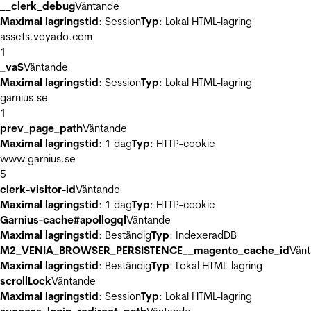
__clerk_debug
Väntande
Maximal lagringstid
: Session
Typ
: Lokal HTML-lagring
assets.voyado.com
1
_vaS
Väntande
Maximal lagringstid
: Session
Typ
: Lokal HTML-lagring
garnius.se
1
prev_page_path
Väntande
Maximal lagringstid
: 1 dag
Typ
: HTTP-cookie
www.garnius.se
5
clerk-visitor-id
Väntande
Maximal lagringstid
: 1 dag
Typ
: HTTP-cookie
Garnius-cache#apollogql
Väntande
Maximal lagringstid
: Beständig
Typ
: IndexeradDB
M2_VENIA_BROWSER_PERSISTENCE__magento_cache_id
Vän
Maximal lagringstid
: Beständig
Typ
: Lokal HTML-lagring
scrollLock
Väntande
Maximal lagringstid
: Session
Typ
: Lokal HTML-lagring