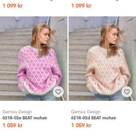
1
099
kr
1
099
kr
Garnius Design
Garnius Design
621R-02e BEAT mohair
621R-02d BEAT mohair
1
059
kr
1
059
kr