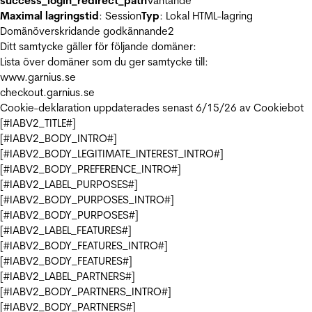
success_login_redirect_path
Väntande
Maximal lagringstid
: Session
Typ
: Lokal HTML-lagring
Domänöverskridande godkännande
2
Ditt samtycke gäller för följande domäner:
Lista över domäner som du ger samtycke till:
www.garnius.se
checkout.garnius.se
Cookie-deklaration uppdaterades senast 6/15/26 av
Cookiebot
[#IABV2_TITLE#]
[#IABV2_BODY_INTRO#]
[#IABV2_BODY_LEGITIMATE_INTEREST_INTRO#]
[#IABV2_BODY_PREFERENCE_INTRO#]
[#IABV2_LABEL_PURPOSES#]
[#IABV2_BODY_PURPOSES_INTRO#]
[#IABV2_BODY_PURPOSES#]
[#IABV2_LABEL_FEATURES#]
[#IABV2_BODY_FEATURES_INTRO#]
[#IABV2_BODY_FEATURES#]
[#IABV2_LABEL_PARTNERS#]
[#IABV2_BODY_PARTNERS_INTRO#]
[#IABV2_BODY_PARTNERS#]