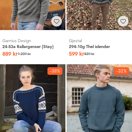
Garnius Design
Gjestal
24-53a Rallargenser (Stay)
294-10g Thel islender
889
kr
599
kr
1
209
kr
839
kr
-38%
-32%