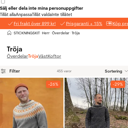
Sälj eller dela inte mina personuppgifter
Tillåt alla
Anpassa
Tillåt valda
Inte tillåtet
Fri frakt över 899 kr!
Prisgaranti + 15%
Köp pre
Hem
STICKNINGSKIT
Herr
Överdelar
Tröja
>
>
>
>
Tröja
Överdelar
Tröja
Väst
Koftor
Filter
Sortering
455 varor
Produkter
-26%
-29%