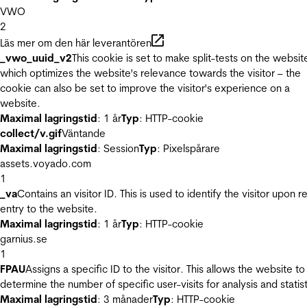
VWO
2
Läs mer om den här leverantören
_vwo_uuid_v2
This cookie is set to make split-tests on the websit
which optimizes the website's relevance towards the visitor – the
cookie can also be set to improve the visitor's experience on a
website.
Maximal lagringstid
: 1 år
Typ
: HTTP-cookie
collect/v.gif
Väntande
Maximal lagringstid
: Session
Typ
: Pixelspårare
assets.voyado.com
1
_va
Contains an visitor ID. This is used to identify the visitor upon r
entry to the website.
Maximal lagringstid
: 1 år
Typ
: HTTP-cookie
garnius.se
1
FPAU
Assigns a specific ID to the visitor. This allows the website to
determine the number of specific user-visits for analysis and statist
Maximal lagringstid
: 3 månader
Typ
: HTTP-cookie