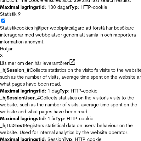
function. The cookie ensures accurate and fast search results.
Maximal lagringstid
: 180 dagar
Typ
: HTTP-cookie
Statistik
9
Statistikcookies hjälper webbplatsägare att förstå hur besökare
interagerar med webbplatser genom att samla in och rapportera
information anonymt.
Hotjar
3
Läs mer om den här leverantören
_hjSession_#
Collects statistics on the visitor's visits to the websit
such as the number of visits, average time spent on the website a
what pages have been read.
Maximal lagringstid
: 1 dag
Typ
: HTTP-cookie
_hjSessionUser_#
Collects statistics on the visitor's visits to the
website, such as the number of visits, average time spent on the
website and what pages have been read.
Maximal lagringstid
: 1 år
Typ
: HTTP-cookie
_hjTLDTest
Registers statistical data on users' behaviour on the
website. Used for internal analytics by the website operator.
Maximal lagringstid
: Session
Typ
: HTTP-cookie