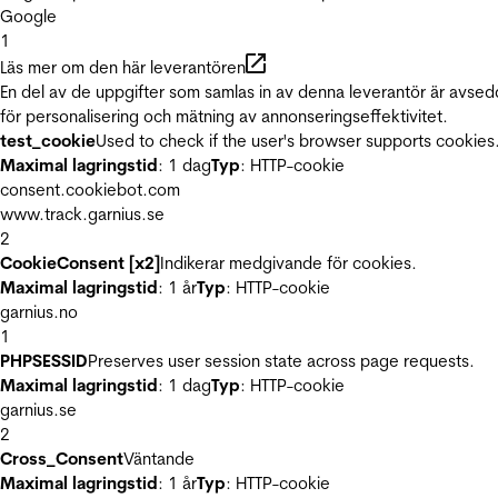
Google
1
Läs mer om den här leverantören
En del av de uppgifter som samlas in av denna leverantör är avse
för personalisering och mätning av annonseringseffektivitet.
test_cookie
Used to check if the user's browser supports cookies
Maximal lagringstid
: 1 dag
Typ
: HTTP-cookie
consent.cookiebot.com
www.track.garnius.se
2
CookieConsent [x2]
Indikerar medgivande för cookies.
Maximal lagringstid
: 1 år
Typ
: HTTP-cookie
garnius.no
1
PHPSESSID
Preserves user session state across page requests.
Maximal lagringstid
: 1 dag
Typ
: HTTP-cookie
garnius.se
2
Cross_Consent
Väntande
Maximal lagringstid
: 1 år
Typ
: HTTP-cookie