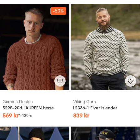
-50%
Garnius Design
Viking Garn
529S-20d LAUREEN herre
L2336-1 Elvar islender
569
kr
839
kr
1
139
kr