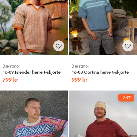
Bæstmor
Bæstmor
16-09 Islender herre t-skjorte
16-08 Cortina herre t-skjorte
799
kr
999
kr
-28%