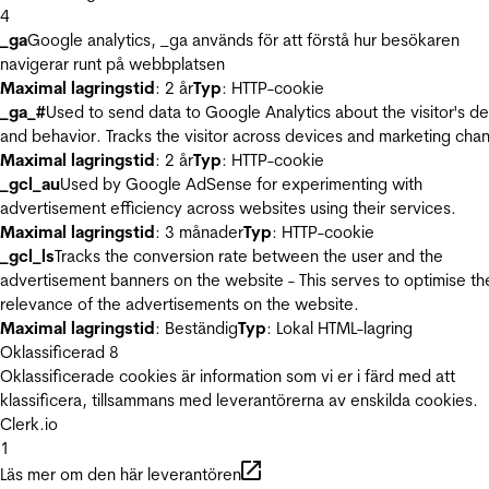
4
_ga
Google analytics, _ga används för att förstå hur besökaren
navigerar runt på webbplatsen
Maximal lagringstid
: 2 år
Typ
: HTTP-cookie
_ga_#
Used to send data to Google Analytics about the visitor's d
and behavior. Tracks the visitor across devices and marketing chan
Maximal lagringstid
: 2 år
Typ
: HTTP-cookie
_gcl_au
Used by Google AdSense for experimenting with
advertisement efficiency across websites using their services.
Maximal lagringstid
: 3 månader
Typ
: HTTP-cookie
_gcl_ls
Tracks the conversion rate between the user and the
advertisement banners on the website - This serves to optimise th
relevance of the advertisements on the website.
Maximal lagringstid
: Beständig
Typ
: Lokal HTML-lagring
Oklassificerad
8
Oklassificerade cookies är information som vi er i färd med att
klassificera, tillsammans med leverantörerna av enskilda cookies.
Clerk.io
1
Läs mer om den här leverantören