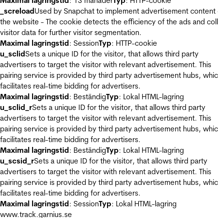
Maximal lagringstid
: 13 månader
Typ
: HTTP-cookie
_screload
Used by Snapchat to implement advertisement content
the website - The cookie detects the efficiency of the ads and col
visitor data for further visitor segmentation.
Maximal lagringstid
: Session
Typ
: HTTP-cookie
u_sclid
Sets a unique ID for the visitor, that allows third party
advertisers to target the visitor with relevant advertisement. This
pairing service is provided by third party advertisement hubs, whi
facilitates real-time bidding for advertisers.
Maximal lagringstid
: Beständig
Typ
: Lokal HTML-lagring
u_sclid_r
Sets a unique ID for the visitor, that allows third party
advertisers to target the visitor with relevant advertisement. This
pairing service is provided by third party advertisement hubs, whi
facilitates real-time bidding for advertisers.
Maximal lagringstid
: Beständig
Typ
: Lokal HTML-lagring
u_scsid_r
Sets a unique ID for the visitor, that allows third party
advertisers to target the visitor with relevant advertisement. This
pairing service is provided by third party advertisement hubs, whi
facilitates real-time bidding for advertisers.
Maximal lagringstid
: Session
Typ
: Lokal HTML-lagring
www.track.garnius.se