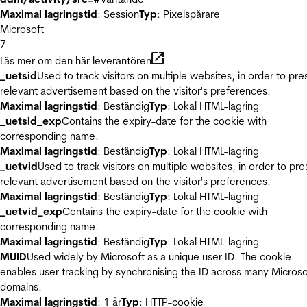
Maximal lagringstid
: Session
Typ
: Pixelspårare
Microsoft
7
Läs mer om den här leverantören
_uetsid
Used to track visitors on multiple websites, in order to pre
relevant advertisement based on the visitor's preferences.
Maximal lagringstid
: Beständig
Typ
: Lokal HTML-lagring
_uetsid_exp
Contains the expiry-date for the cookie with
corresponding name.
Maximal lagringstid
: Beständig
Typ
: Lokal HTML-lagring
_uetvid
Used to track visitors on multiple websites, in order to pre
relevant advertisement based on the visitor's preferences.
Maximal lagringstid
: Beständig
Typ
: Lokal HTML-lagring
_uetvid_exp
Contains the expiry-date for the cookie with
corresponding name.
Maximal lagringstid
: Beständig
Typ
: Lokal HTML-lagring
MUID
Used widely by Microsoft as a unique user ID. The cookie
enables user tracking by synchronising the ID across many Microso
domains.
Maximal lagringstid
: 1 år
Typ
: HTTP-cookie