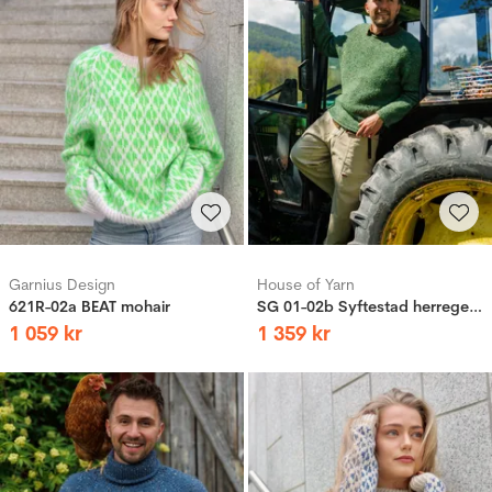
Garnius Design
House of Yarn
621R-02a BEAT mohair
SG 01-02b Syftestad herregenser
1
059
kr
1
359
kr