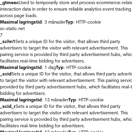
_gtmeec
Used to temporarily store and process ecommerce-relat
interaction data in order to ensure reliable analytics event tracking
across page loads.
Maximal lagringstid
: 3 månader
Typ
: HTTP-cookie
sc-static.net
7
_schn1
Sets a unique ID for the visitor, that allows third party
advertisers to target the visitor with relevant advertisement. This
pairing service is provided by third party advertisement hubs, whi
facilitates real-time bidding for advertisers.
Maximal lagringstid
: 1 dag
Typ
: HTTP-cookie
_scid
Sets a unique ID for the visitor, that allows third party advert
to target the visitor with relevant advertisement. This pairing servic
provided by third party advertisement hubs, which facilitates real-
bidding for advertisers.
Maximal lagringstid
: 13 månader
Typ
: HTTP-cookie
_scid_r
Sets a unique ID for the visitor, that allows third party
advertisers to target the visitor with relevant advertisement. This
pairing service is provided by third party advertisement hubs, whi
facilitates real-time bidding for advertisers.