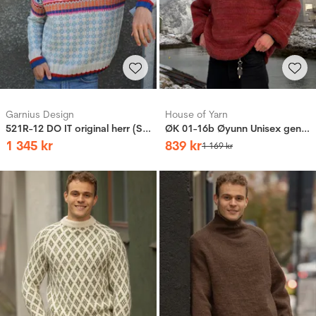
Garnius Design
House of Yarn
521R-12 DO IT original herr (Stay)
ØK 01-16b Øyunn Unisex genser
1
345
kr
839
kr
1
169
kr