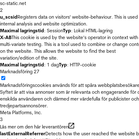
sc-static.net
2
u_scsid
Registers data on visitors' website-behaviour. This is used 
internal analysis and website optimization.
Maximal lagringstid
: Session
Typ
: Lokal HTML-lagring
X-AB
This cookie is used by the website’s operator in context with
multi-variate testing. This is a tool used to combine or change con
on the website. This allows the website to find the best
variation/edition of the site.
Maximal lagringstid
: 1 dag
Typ
: HTTP-cookie
Marknadsföring
27
Marknadsföringscookies används för att spåra webbplatsbesökare
Syftet är att visa annonser som är relevanta och engagerande för
enskilda användaren och därmed mer värdefulla för publicister och
tredjepartsannonsörer.
Meta Platforms, Inc.
3
Läs mer om den här leverantören
lastExternalReferrer
Detects how the user reached the website 