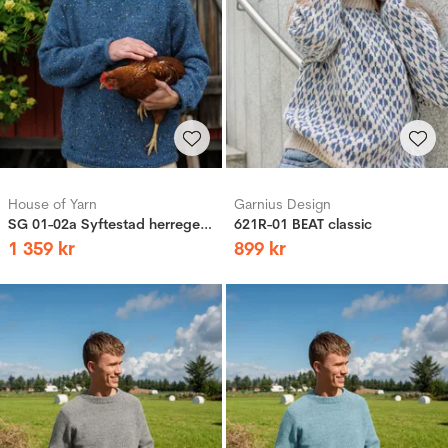
House of Yarn
Garnius Design
SG 01-02a Syftestad herregenser
621R-01 BEAT classic
1
359
kr
899
kr