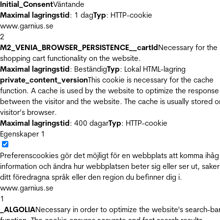
Initial_Consent
Väntande
Maximal lagringstid
: 1 dag
Typ
: HTTP-cookie
www.garnius.se
2
M2_VENIA_BROWSER_PERSISTENCE__cartId
Necessary for the
shopping cart functionality on the website.
Maximal lagringstid
: Beständig
Typ
: Lokal HTML-lagring
private_content_version
This cookie is necessary for the cache
function. A cache is used by the website to optimize the response
between the visitor and the website. The cache is usually stored o
visitor’s browser.
Maximal lagringstid
: 400 dagar
Typ
: HTTP-cookie
Egenskaper
1
Preferenscookies gör det möjligt för en webbplats att komma ihåg
information och ändra hur webbplatsen beter sig eller ser ut, sake
ditt föredragna språk eller den region du befinner dig i.
www.garnius.se
1
_ALGOLIA
Necessary in order to optimize the website's search-ba