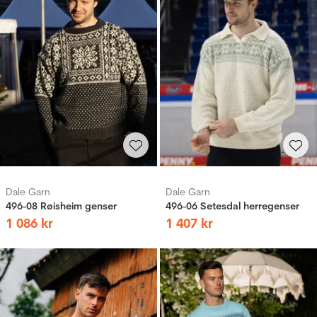
Dale Garn
Dale Garn
496-08 Røisheim genser
496-06 Setesdal herregenser
1
086
kr
1
407
kr