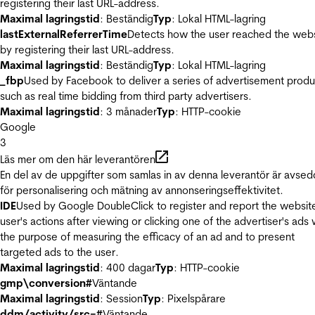
registering their last URL-address.
Maximal lagringstid
: Beständig
Typ
: Lokal HTML-lagring
lastExternalReferrerTime
Detects how the user reached the web
by registering their last URL-address.
Maximal lagringstid
: Beständig
Typ
: Lokal HTML-lagring
_fbp
Used by Facebook to deliver a series of advertisement produ
such as real time bidding from third party advertisers.
Maximal lagringstid
: 3 månader
Typ
: HTTP-cookie
Google
3
Läs mer om den här leverantören
En del av de uppgifter som samlas in av denna leverantör är avse
för personalisering och mätning av annonseringseffektivitet.
IDE
Used by Google DoubleClick to register and report the websit
user's actions after viewing or clicking one of the advertiser's ads 
the purpose of measuring the efficacy of an ad and to present
targeted ads to the user.
Maximal lagringstid
: 400 dagar
Typ
: HTTP-cookie
gmp\conversion#
Väntande
Maximal lagringstid
: Session
Typ
: Pixelspårare
ddm/activity/src=#
Väntande