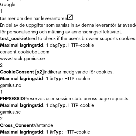
Google
1
Läs mer om den här leverantören
En del av de uppgifter som samlas in av denna leverantör är avse
för personalisering och mätning av annonseringseffektivitet.
test_cookie
Used to check if the user's browser supports cookies
Maximal lagringstid
: 1 dag
Typ
: HTTP-cookie
consent.cookiebot.com
www.track.garnius.se
2
CookieConsent [x2]
Indikerar medgivande för cookies.
Maximal lagringstid
: 1 år
Typ
: HTTP-cookie
garnius.no
1
PHPSESSID
Preserves user session state across page requests.
Maximal lagringstid
: 1 dag
Typ
: HTTP-cookie
garnius.se
2
Cross_Consent
Väntande
Maximal lagringstid
: 1 år
Typ
: HTTP-cookie