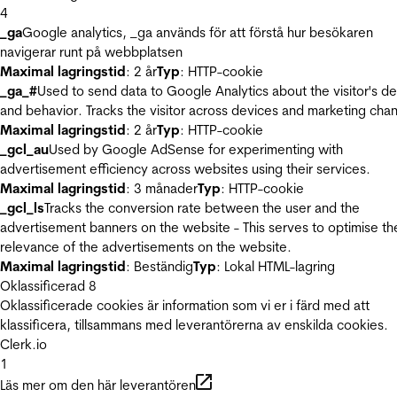
4
_ga
Google analytics, _ga används för att förstå hur besökaren
navigerar runt på webbplatsen
Maximal lagringstid
: 2 år
Typ
: HTTP-cookie
_ga_#
Used to send data to Google Analytics about the visitor's d
and behavior. Tracks the visitor across devices and marketing chan
Maximal lagringstid
: 2 år
Typ
: HTTP-cookie
_gcl_au
Used by Google AdSense for experimenting with
advertisement efficiency across websites using their services.
Maximal lagringstid
: 3 månader
Typ
: HTTP-cookie
_gcl_ls
Tracks the conversion rate between the user and the
advertisement banners on the website - This serves to optimise th
relevance of the advertisements on the website.
Maximal lagringstid
: Beständig
Typ
: Lokal HTML-lagring
Oklassificerad
8
Oklassificerade cookies är information som vi er i färd med att
klassificera, tillsammans med leverantörerna av enskilda cookies.
Clerk.io
1
Läs mer om den här leverantören