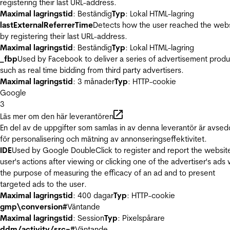
registering their last URL-address.
Maximal lagringstid
: Beständig
Typ
: Lokal HTML-lagring
lastExternalReferrerTime
Detects how the user reached the web
by registering their last URL-address.
Maximal lagringstid
: Beständig
Typ
: Lokal HTML-lagring
_fbp
Used by Facebook to deliver a series of advertisement produ
such as real time bidding from third party advertisers.
Maximal lagringstid
: 3 månader
Typ
: HTTP-cookie
Google
3
Läs mer om den här leverantören
En del av de uppgifter som samlas in av denna leverantör är avse
för personalisering och mätning av annonseringseffektivitet.
IDE
Used by Google DoubleClick to register and report the websit
user's actions after viewing or clicking one of the advertiser's ads 
the purpose of measuring the efficacy of an ad and to present
targeted ads to the user.
Maximal lagringstid
: 400 dagar
Typ
: HTTP-cookie
gmp\conversion#
Väntande
Maximal lagringstid
: Session
Typ
: Pixelspårare
ddm/activity/src=#
Väntande