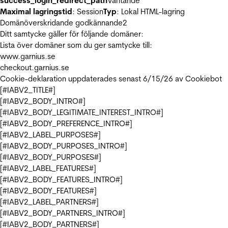
success_login_redirect_path
Väntande
Maximal lagringstid
: Session
Typ
: Lokal HTML-lagring
Domänöverskridande godkännande
2
Ditt samtycke gäller för följande domäner:
Lista över domäner som du ger samtycke till:
www.garnius.se
checkout.garnius.se
Cookie-deklaration uppdaterades senast 6/15/26 av
Cookiebot
[#IABV2_TITLE#]
[#IABV2_BODY_INTRO#]
[#IABV2_BODY_LEGITIMATE_INTEREST_INTRO#]
[#IABV2_BODY_PREFERENCE_INTRO#]
[#IABV2_LABEL_PURPOSES#]
[#IABV2_BODY_PURPOSES_INTRO#]
[#IABV2_BODY_PURPOSES#]
[#IABV2_LABEL_FEATURES#]
[#IABV2_BODY_FEATURES_INTRO#]
[#IABV2_BODY_FEATURES#]
[#IABV2_LABEL_PARTNERS#]
[#IABV2_BODY_PARTNERS_INTRO#]
[#IABV2_BODY_PARTNERS#]