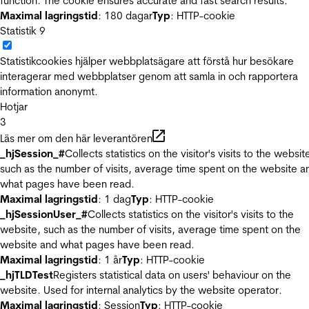
function. The cookie ensures accurate and fast search results.
Maximal lagringstid
: 180 dagar
Typ
: HTTP-cookie
Statistik
9
Statistikcookies hjälper webbplatsägare att förstå hur besökare
interagerar med webbplatser genom att samla in och rapportera
information anonymt.
Hotjar
3
Läs mer om den här leverantören
_hjSession_#
Collects statistics on the visitor's visits to the websit
such as the number of visits, average time spent on the website a
what pages have been read.
Maximal lagringstid
: 1 dag
Typ
: HTTP-cookie
_hjSessionUser_#
Collects statistics on the visitor's visits to the
website, such as the number of visits, average time spent on the
website and what pages have been read.
Maximal lagringstid
: 1 år
Typ
: HTTP-cookie
_hjTLDTest
Registers statistical data on users' behaviour on the
website. Used for internal analytics by the website operator.
Maximal lagringstid
: Session
Typ
: HTTP-cookie