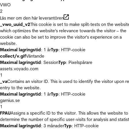
VWO
2
Läs mer om den här leverantören
_vwo_uuid_v2
This cookie is set to make split-tests on the websit
which optimizes the website's relevance towards the visitor – the
cookie can also be set to improve the visitor's experience on a
website.
Maximal lagringstid
: 1 år
Typ
: HTTP-cookie
collect/v.gif
Väntande
Maximal lagringstid
: Session
Typ
: Pixelspårare
assets.voyado.com
1
_va
Contains an visitor ID. This is used to identify the visitor upon r
entry to the website.
Maximal lagringstid
: 1 år
Typ
: HTTP-cookie
garnius.se
1
FPAU
Assigns a specific ID to the visitor. This allows the website to
determine the number of specific user-visits for analysis and statist
Maximal lagringstid
: 3 månader
Typ
: HTTP-cookie