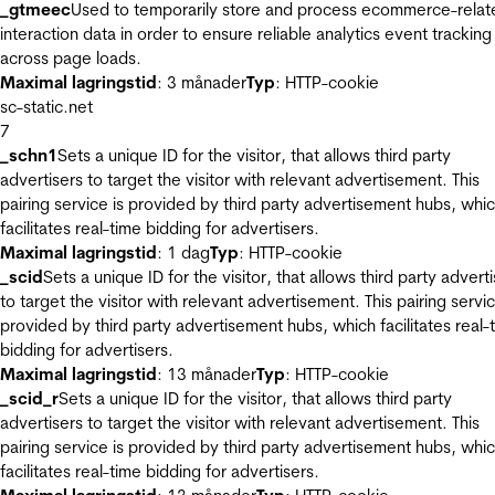
_gtmeec
Used to temporarily store and process ecommerce-relat
interaction data in order to ensure reliable analytics event tracking
across page loads.
Maximal lagringstid
: 3 månader
Typ
: HTTP-cookie
sc-static.net
7
_schn1
Sets a unique ID for the visitor, that allows third party
advertisers to target the visitor with relevant advertisement. This
pairing service is provided by third party advertisement hubs, whi
facilitates real-time bidding for advertisers.
Maximal lagringstid
: 1 dag
Typ
: HTTP-cookie
_scid
Sets a unique ID for the visitor, that allows third party advert
to target the visitor with relevant advertisement. This pairing servic
provided by third party advertisement hubs, which facilitates real-
bidding for advertisers.
Maximal lagringstid
: 13 månader
Typ
: HTTP-cookie
_scid_r
Sets a unique ID for the visitor, that allows third party
advertisers to target the visitor with relevant advertisement. This
pairing service is provided by third party advertisement hubs, whi
facilitates real-time bidding for advertisers.