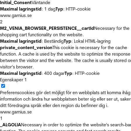
Initial_Consent
Väntande
Maximal lagringstid
: 1 dag
Typ
: HTTP-cookie
www.garnius.se
2
M2_VENIA_BROWSER_PERSISTENCE__cartId
Necessary for the
shopping cart functionality on the website.
Maximal lagringstid
: Beständig
Typ
: Lokal HTML-lagring
private_content_version
This cookie is necessary for the cache
function. A cache is used by the website to optimize the response
between the visitor and the website. The cache is usually stored o
visitor’s browser.
Maximal lagringstid
: 400 dagar
Typ
: HTTP-cookie
Egenskaper
1
Preferenscookies gör det möjligt för en webbplats att komma ihåg
information och ändra hur webbplatsen beter sig eller ser ut, sake
ditt föredragna språk eller den region du befinner dig i.
www.garnius.se
1
_ALGOLIA
Necessary in order to optimize the website's search-ba