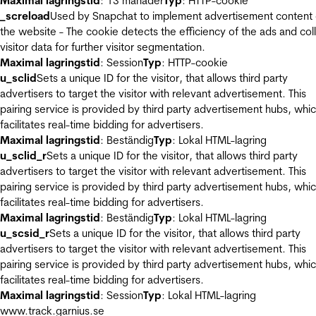
Maximal lagringstid
: 13 månader
Typ
: HTTP-cookie
_screload
Used by Snapchat to implement advertisement content
the website - The cookie detects the efficiency of the ads and col
visitor data for further visitor segmentation.
Maximal lagringstid
: Session
Typ
: HTTP-cookie
u_sclid
Sets a unique ID for the visitor, that allows third party
advertisers to target the visitor with relevant advertisement. This
pairing service is provided by third party advertisement hubs, whi
facilitates real-time bidding for advertisers.
Maximal lagringstid
: Beständig
Typ
: Lokal HTML-lagring
u_sclid_r
Sets a unique ID for the visitor, that allows third party
advertisers to target the visitor with relevant advertisement. This
pairing service is provided by third party advertisement hubs, whi
facilitates real-time bidding for advertisers.
Maximal lagringstid
: Beständig
Typ
: Lokal HTML-lagring
u_scsid_r
Sets a unique ID for the visitor, that allows third party
advertisers to target the visitor with relevant advertisement. This
pairing service is provided by third party advertisement hubs, whi
facilitates real-time bidding for advertisers.
Maximal lagringstid
: Session
Typ
: Lokal HTML-lagring
www.track.garnius.se