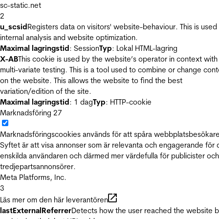
sc-static.net
2
u_scsid
Registers data on visitors' website-behaviour. This is used 
internal analysis and website optimization.
Maximal lagringstid
: Session
Typ
: Lokal HTML-lagring
X-AB
This cookie is used by the website’s operator in context with
multi-variate testing. This is a tool used to combine or change con
on the website. This allows the website to find the best
variation/edition of the site.
Maximal lagringstid
: 1 dag
Typ
: HTTP-cookie
Marknadsföring
27
Marknadsföringscookies används för att spåra webbplatsbesökare
Syftet är att visa annonser som är relevanta och engagerande för
enskilda användaren och därmed mer värdefulla för publicister och
tredjepartsannonsörer.
Meta Platforms, Inc.
3
Läs mer om den här leverantören
lastExternalReferrer
Detects how the user reached the website 