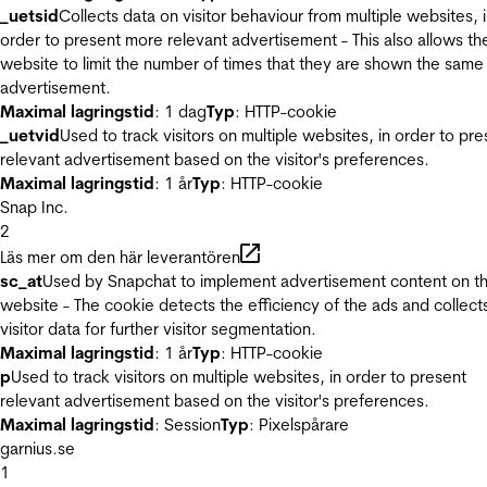
_uetsid
Collects data on visitor behaviour from multiple websites, 
order to present more relevant advertisement - This also allows th
website to limit the number of times that they are shown the same
advertisement.
Maximal lagringstid
: 1 dag
Typ
: HTTP-cookie
_uetvid
Used to track visitors on multiple websites, in order to pre
relevant advertisement based on the visitor's preferences.
Maximal lagringstid
: 1 år
Typ
: HTTP-cookie
Snap Inc.
2
Läs mer om den här leverantören
sc_at
Used by Snapchat to implement advertisement content on t
website - The cookie detects the efficiency of the ads and collect
visitor data for further visitor segmentation.
Maximal lagringstid
: 1 år
Typ
: HTTP-cookie
p
Used to track visitors on multiple websites, in order to present
relevant advertisement based on the visitor's preferences.
Maximal lagringstid
: Session
Typ
: Pixelspårare
garnius.se
1