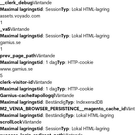
__clerk_debug
Väntande
Maximal lagringstid
: Session
Typ
: Lokal HTML-lagring
assets.voyado.com
1
_vaS
Väntande
Maximal lagringstid
: Session
Typ
: Lokal HTML-lagring
garnius.se
1
prev_page_path
Väntande
Maximal lagringstid
: 1 dag
Typ
: HTTP-cookie
www.garnius.se
5
clerk-visitor-id
Väntande
Maximal lagringstid
: 1 dag
Typ
: HTTP-cookie
Garnius-cache#apollogql
Väntande
Maximal lagringstid
: Beständig
Typ
: IndexeradDB
M2_VENIA_BROWSER_PERSISTENCE__magento_cache_id
Vän
Maximal lagringstid
: Beständig
Typ
: Lokal HTML-lagring
scrollLock
Väntande
Maximal lagringstid
: Session
Typ
: Lokal HTML-lagring