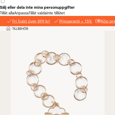
Sälj eller dela inte mina personuppgifter
Tillåt alla
Anpassa
Tillåt valda
Inte tillåtet
Fri frakt över 899 kr!
Prisgaranti + 15%
Köp pre
Hem
TILLBEHÖR
>