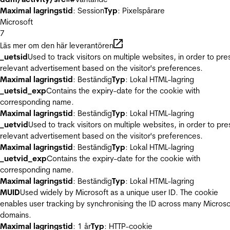
Maximal lagringstid
: Session
Typ
: Pixelspårare
Microsoft
7
Läs mer om den här leverantören
_uetsid
Used to track visitors on multiple websites, in order to pre
relevant advertisement based on the visitor's preferences.
Maximal lagringstid
: Beständig
Typ
: Lokal HTML-lagring
_uetsid_exp
Contains the expiry-date for the cookie with
corresponding name.
Maximal lagringstid
: Beständig
Typ
: Lokal HTML-lagring
_uetvid
Used to track visitors on multiple websites, in order to pre
relevant advertisement based on the visitor's preferences.
Maximal lagringstid
: Beständig
Typ
: Lokal HTML-lagring
_uetvid_exp
Contains the expiry-date for the cookie with
corresponding name.
Maximal lagringstid
: Beständig
Typ
: Lokal HTML-lagring
MUID
Used widely by Microsoft as a unique user ID. The cookie
enables user tracking by synchronising the ID across many Microso
domains.
Maximal lagringstid
: 1 år
Typ
: HTTP-cookie