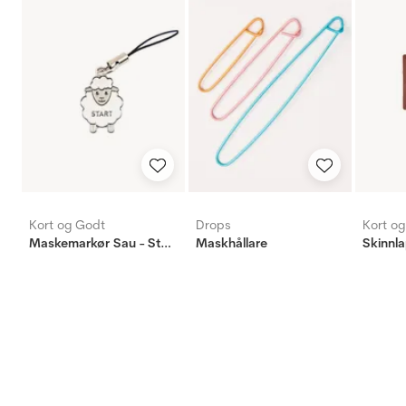
Kort og Godt
Drops
Kort o
Maskemarkør Sau - Start - Hvit
Maskhållare