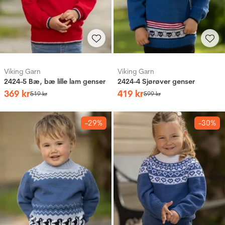
Viking Garn
Viking Garn
2424-5 Bæ, bæ lille lam genser
2424-4 Sjørøver genser
369
kr
419
kr
519
kr
599
kr
-29%
-30%