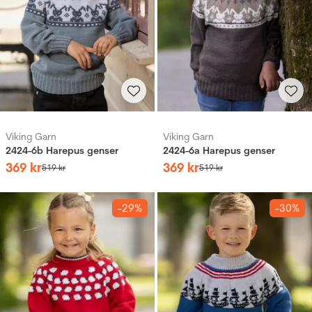
Viking Garn
Viking Garn
2424-6b Harepus genser
2424-6a Harepus genser
369
kr
369
kr
519
kr
519
kr
-29%
-30%