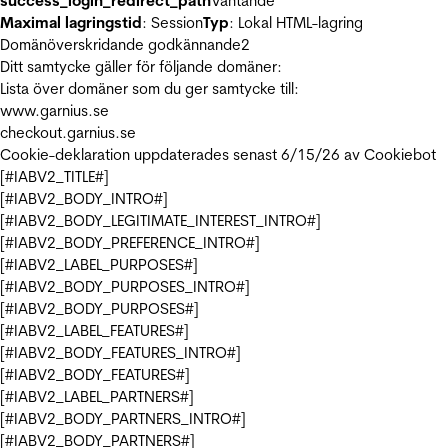
success_login_redirect_path
Väntande
Maximal lagringstid
: Session
Typ
: Lokal HTML-lagring
Domänöverskridande godkännande
2
Ditt samtycke gäller för följande domäner:
Lista över domäner som du ger samtycke till:
www.garnius.se
checkout.garnius.se
Cookie-deklaration uppdaterades senast 6/15/26 av
Cookiebot
[#IABV2_TITLE#]
[#IABV2_BODY_INTRO#]
[#IABV2_BODY_LEGITIMATE_INTEREST_INTRO#]
[#IABV2_BODY_PREFERENCE_INTRO#]
[#IABV2_LABEL_PURPOSES#]
[#IABV2_BODY_PURPOSES_INTRO#]
[#IABV2_BODY_PURPOSES#]
[#IABV2_LABEL_FEATURES#]
[#IABV2_BODY_FEATURES_INTRO#]
[#IABV2_BODY_FEATURES#]
[#IABV2_LABEL_PARTNERS#]
[#IABV2_BODY_PARTNERS_INTRO#]
[#IABV2_BODY_PARTNERS#]