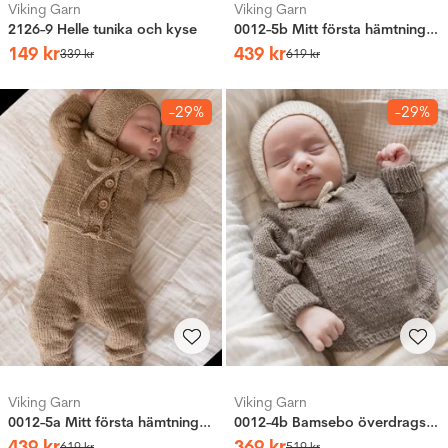
Viking Garn
Viking Garn
2126-9 Helle tunika och kyse
0012-5b Mitt första hämtningsset
149
kr
439
kr
339
kr
619
kr
-29%
-29%
Viking Garn
Viking Garn
0012-5a Mitt första hämtningsset
0012-4b Bamsebo överdragströja och mössa
439
kr
369
kr
619
kr
519
kr