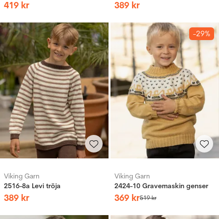
419
kr
389
kr
-29%
Viking Garn
Viking Garn
2516-8a Levi tröja
2424-10 Gravemaskin genser
389
kr
369
kr
519
kr