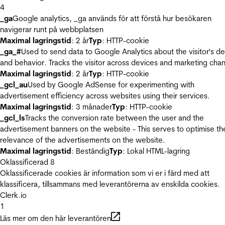
4
_ga
Google analytics, _ga används för att förstå hur besökaren
navigerar runt på webbplatsen
Maximal lagringstid
: 2 år
Typ
: HTTP-cookie
_ga_#
Used to send data to Google Analytics about the visitor's d
and behavior. Tracks the visitor across devices and marketing chan
Maximal lagringstid
: 2 år
Typ
: HTTP-cookie
_gcl_au
Used by Google AdSense for experimenting with
advertisement efficiency across websites using their services.
Maximal lagringstid
: 3 månader
Typ
: HTTP-cookie
_gcl_ls
Tracks the conversion rate between the user and the
advertisement banners on the website - This serves to optimise th
relevance of the advertisements on the website.
Maximal lagringstid
: Beständig
Typ
: Lokal HTML-lagring
Oklassificerad
8
Oklassificerade cookies är information som vi er i färd med att
klassificera, tillsammans med leverantörerna av enskilda cookies.
Clerk.io
1
Läs mer om den här leverantören