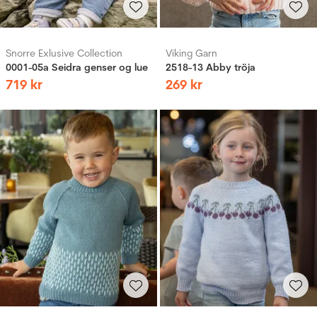
Snorre Exlusive Collection
Viking Garn
0001-05a Seidra genser og lue
2518-13 Abby tröja
719
kr
269
kr