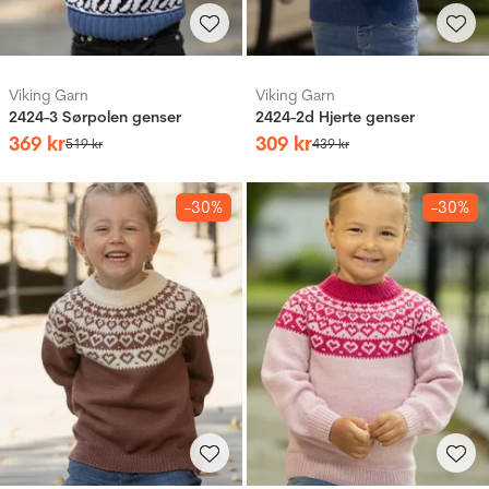
Viking Garn
Viking Garn
2424-3 Sørpolen genser
2424-2d Hjerte genser
369
kr
309
kr
519
kr
439
kr
-30%
-30%