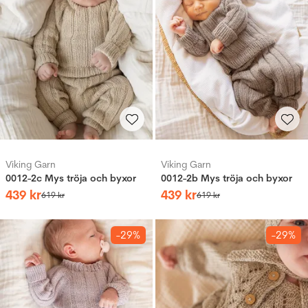
Viking Garn
Viking Garn
0012-2c Mys tröja och byxor
0012-2b Mys tröja och byxor
439
kr
439
kr
619
kr
619
kr
-29%
-29%