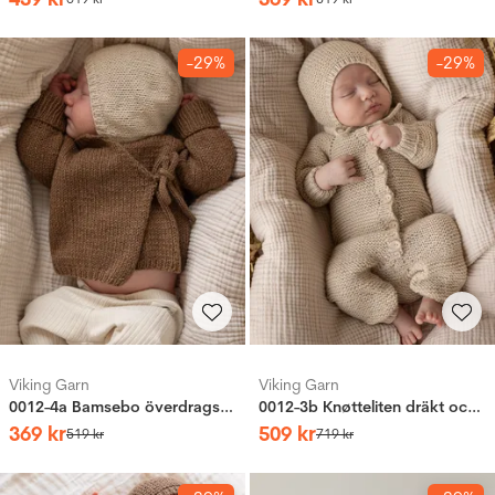
-29%
-29%
Viking Garn
Viking Garn
0012-4a Bamsebo överdragströja och mössa
0012-3b Knøtteliten dräkt och mössa
369
kr
509
kr
519
kr
719
kr