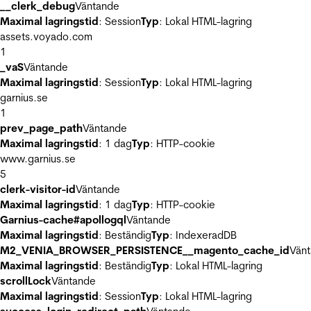
__clerk_debug
Väntande
Maximal lagringstid
: Session
Typ
: Lokal HTML-lagring
assets.voyado.com
1
_vaS
Väntande
Maximal lagringstid
: Session
Typ
: Lokal HTML-lagring
garnius.se
1
prev_page_path
Väntande
Maximal lagringstid
: 1 dag
Typ
: HTTP-cookie
www.garnius.se
5
clerk-visitor-id
Väntande
Maximal lagringstid
: 1 dag
Typ
: HTTP-cookie
Garnius-cache#apollogql
Väntande
Maximal lagringstid
: Beständig
Typ
: IndexeradDB
M2_VENIA_BROWSER_PERSISTENCE__magento_cache_id
Vän
Maximal lagringstid
: Beständig
Typ
: Lokal HTML-lagring
scrollLock
Väntande
Maximal lagringstid
: Session
Typ
: Lokal HTML-lagring