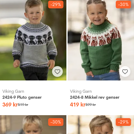
-29%
-30%
Viking Garn
Viking Garn
2424-9 Pluto genser
2424-8 Mikkel rev genser
369
kr
419
kr
519
kr
599
kr
-30%
-29%