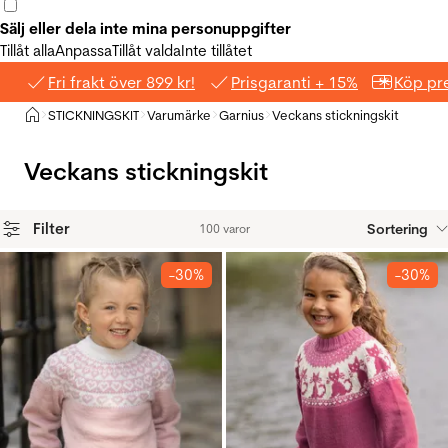
Sälj eller dela inte mina personuppgifter
Tillåt alla
Anpassa
Tillåt valda
Inte tillåtet
Fri frakt över 899 kr!
Prisgaranti + 15%
Köp pre
Hem
STICKNINGSKIT
Varumärke
Garnius
Veckans stickningskit
>
>
>
>
Veckans stickningskit
Filter
Sortering
100 varor
Produkter
-30%
-30%