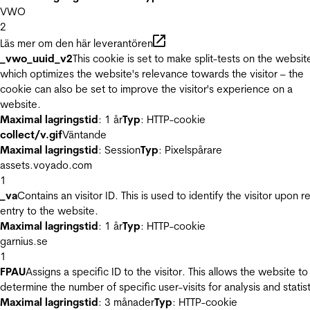
VWO
2
Läs mer om den här leverantören
_vwo_uuid_v2
This cookie is set to make split-tests on the websit
which optimizes the website's relevance towards the visitor – the
cookie can also be set to improve the visitor's experience on a
website.
Maximal lagringstid
: 1 år
Typ
: HTTP-cookie
collect/v.gif
Väntande
Maximal lagringstid
: Session
Typ
: Pixelspårare
assets.voyado.com
1
_va
Contains an visitor ID. This is used to identify the visitor upon r
entry to the website.
Maximal lagringstid
: 1 år
Typ
: HTTP-cookie
garnius.se
1
FPAU
Assigns a specific ID to the visitor. This allows the website to
determine the number of specific user-visits for analysis and statist
Maximal lagringstid
: 3 månader
Typ
: HTTP-cookie