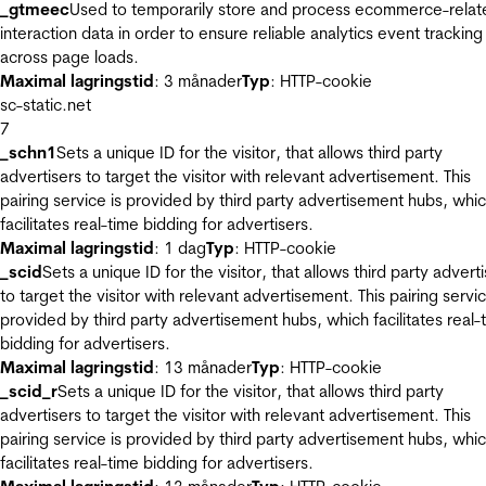
_gtmeec
Used to temporarily store and process ecommerce-relat
interaction data in order to ensure reliable analytics event tracking
across page loads.
Maximal lagringstid
: 3 månader
Typ
: HTTP-cookie
sc-static.net
7
_schn1
Sets a unique ID for the visitor, that allows third party
advertisers to target the visitor with relevant advertisement. This
pairing service is provided by third party advertisement hubs, whi
facilitates real-time bidding for advertisers.
Maximal lagringstid
: 1 dag
Typ
: HTTP-cookie
_scid
Sets a unique ID for the visitor, that allows third party advert
to target the visitor with relevant advertisement. This pairing servic
provided by third party advertisement hubs, which facilitates real-
bidding for advertisers.
Maximal lagringstid
: 13 månader
Typ
: HTTP-cookie
_scid_r
Sets a unique ID for the visitor, that allows third party
advertisers to target the visitor with relevant advertisement. This
pairing service is provided by third party advertisement hubs, whi
facilitates real-time bidding for advertisers.