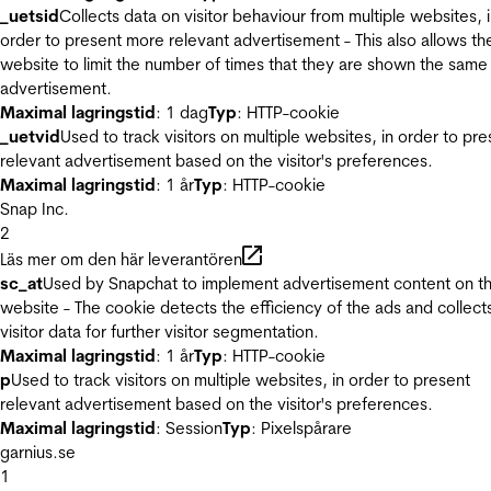
_uetsid
Collects data on visitor behaviour from multiple websites, 
order to present more relevant advertisement - This also allows th
website to limit the number of times that they are shown the same
advertisement.
Maximal lagringstid
: 1 dag
Typ
: HTTP-cookie
_uetvid
Used to track visitors on multiple websites, in order to pre
relevant advertisement based on the visitor's preferences.
Maximal lagringstid
: 1 år
Typ
: HTTP-cookie
Snap Inc.
2
Läs mer om den här leverantören
sc_at
Used by Snapchat to implement advertisement content on t
website - The cookie detects the efficiency of the ads and collect
visitor data for further visitor segmentation.
Maximal lagringstid
: 1 år
Typ
: HTTP-cookie
p
Used to track visitors on multiple websites, in order to present
relevant advertisement based on the visitor's preferences.
Maximal lagringstid
: Session
Typ
: Pixelspårare
garnius.se
1