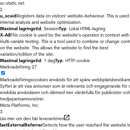
sc-static.net
2
u_scsid
Registers data on visitors' website-behaviour. This is used 
internal analysis and website optimization.
Maximal lagringstid
: Session
Typ
: Lokal HTML-lagring
X-AB
This cookie is used by the website’s operator in context with
multi-variate testing. This is a tool used to combine or change con
on the website. This allows the website to find the best
variation/edition of the site.
Maximal lagringstid
: 1 dag
Typ
: HTTP-cookie
Marknadsföring
27
Marknadsföringscookies används för att spåra webbplatsbesökare
Syftet är att visa annonser som är relevanta och engagerande för
enskilda användaren och därmed mer värdefulla för publicister och
tredjepartsannonsörer.
Meta Platforms, Inc.
3
Läs mer om den här leverantören
lastExternalReferrer
Detects how the user reached the website 