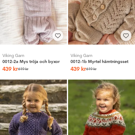
Viking Garn
Viking Garn
0012-2a Mys tröja och byxor
0012-1b Myrtel hämtningsset
439
kr
439
kr
619
kr
619
kr