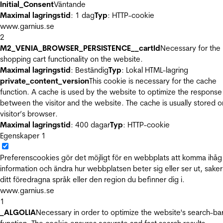
Initial_Consent
Väntande
Maximal lagringstid
: 1 dag
Typ
: HTTP-cookie
www.garnius.se
2
M2_VENIA_BROWSER_PERSISTENCE__cartId
Necessary for the
shopping cart functionality on the website.
Maximal lagringstid
: Beständig
Typ
: Lokal HTML-lagring
private_content_version
This cookie is necessary for the cache
function. A cache is used by the website to optimize the response
between the visitor and the website. The cache is usually stored o
visitor’s browser.
Maximal lagringstid
: 400 dagar
Typ
: HTTP-cookie
Egenskaper
1
Preferenscookies gör det möjligt för en webbplats att komma ihåg
information och ändra hur webbplatsen beter sig eller ser ut, sake
ditt föredragna språk eller den region du befinner dig i.
www.garnius.se
1
_ALGOLIA
Necessary in order to optimize the website's search-ba