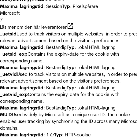
Maximal lagringstid
: Session
Typ
: Pixelspårare
Microsoft
7
Läs mer om den här leverantören
_uetsid
Used to track visitors on multiple websites, in order to pre
relevant advertisement based on the visitor's preferences.
Maximal lagringstid
: Beständig
Typ
: Lokal HTML-lagring
_uetsid_exp
Contains the expiry-date for the cookie with
corresponding name.
Maximal lagringstid
: Beständig
Typ
: Lokal HTML-lagring
_uetvid
Used to track visitors on multiple websites, in order to pre
relevant advertisement based on the visitor's preferences.
Maximal lagringstid
: Beständig
Typ
: Lokal HTML-lagring
_uetvid_exp
Contains the expiry-date for the cookie with
corresponding name.
Maximal lagringstid
: Beständig
Typ
: Lokal HTML-lagring
MUID
Used widely by Microsoft as a unique user ID. The cookie
enables user tracking by synchronising the ID across many Microso
domains.
Maximal lagringstid
: 1 år
Typ
: HTTP-cookie