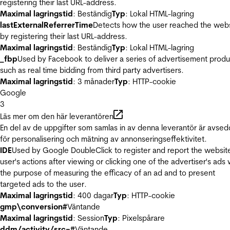
registering their last URL-address.
Maximal lagringstid
: Beständig
Typ
: Lokal HTML-lagring
lastExternalReferrerTime
Detects how the user reached the web
by registering their last URL-address.
Maximal lagringstid
: Beständig
Typ
: Lokal HTML-lagring
_fbp
Used by Facebook to deliver a series of advertisement produ
such as real time bidding from third party advertisers.
Maximal lagringstid
: 3 månader
Typ
: HTTP-cookie
Google
3
Läs mer om den här leverantören
En del av de uppgifter som samlas in av denna leverantör är avse
för personalisering och mätning av annonseringseffektivitet.
IDE
Used by Google DoubleClick to register and report the websit
user's actions after viewing or clicking one of the advertiser's ads 
the purpose of measuring the efficacy of an ad and to present
targeted ads to the user.
Maximal lagringstid
: 400 dagar
Typ
: HTTP-cookie
gmp\conversion#
Väntande
Maximal lagringstid
: Session
Typ
: Pixelspårare
ddm/activity/src=#
Väntande