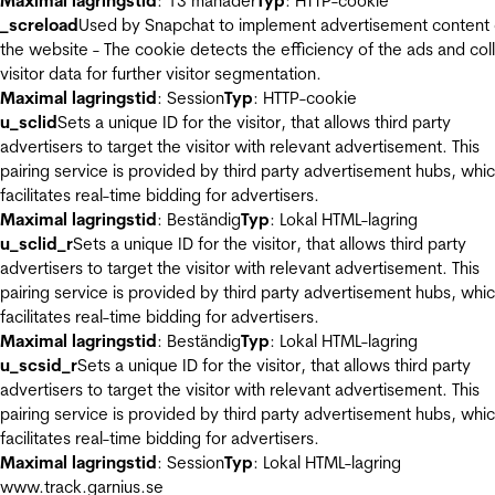
Maximal lagringstid
: 13 månader
Typ
: HTTP-cookie
_screload
Used by Snapchat to implement advertisement content
the website - The cookie detects the efficiency of the ads and col
visitor data for further visitor segmentation.
Maximal lagringstid
: Session
Typ
: HTTP-cookie
u_sclid
Sets a unique ID for the visitor, that allows third party
advertisers to target the visitor with relevant advertisement. This
pairing service is provided by third party advertisement hubs, whi
facilitates real-time bidding for advertisers.
Maximal lagringstid
: Beständig
Typ
: Lokal HTML-lagring
u_sclid_r
Sets a unique ID for the visitor, that allows third party
advertisers to target the visitor with relevant advertisement. This
pairing service is provided by third party advertisement hubs, whi
facilitates real-time bidding for advertisers.
Maximal lagringstid
: Beständig
Typ
: Lokal HTML-lagring
u_scsid_r
Sets a unique ID for the visitor, that allows third party
advertisers to target the visitor with relevant advertisement. This
pairing service is provided by third party advertisement hubs, whi
facilitates real-time bidding for advertisers.
Maximal lagringstid
: Session
Typ
: Lokal HTML-lagring
www.track.garnius.se