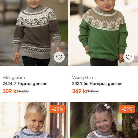
Viking Garn
Viking Garn
2424-7 Fagros genser
2424-6c Harepus genser
309
kr
369
kr
439
kr
519
kr
-29%
-29%