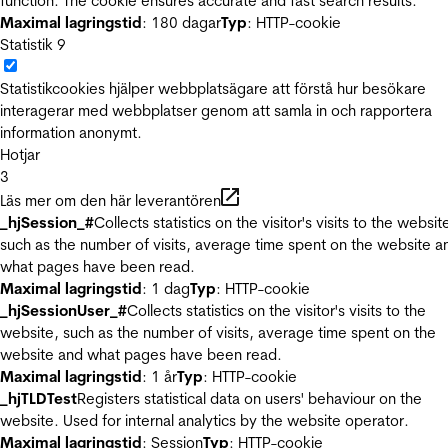
function. The cookie ensures accurate and fast search results.
Maximal lagringstid
: 180 dagar
Typ
: HTTP-cookie
Statistik
9
Statistikcookies hjälper webbplatsägare att förstå hur besökare
interagerar med webbplatser genom att samla in och rapportera
information anonymt.
Hotjar
3
Läs mer om den här leverantören
_hjSession_#
Collects statistics on the visitor's visits to the websit
such as the number of visits, average time spent on the website a
what pages have been read.
Maximal lagringstid
: 1 dag
Typ
: HTTP-cookie
_hjSessionUser_#
Collects statistics on the visitor's visits to the
website, such as the number of visits, average time spent on the
website and what pages have been read.
Maximal lagringstid
: 1 år
Typ
: HTTP-cookie
_hjTLDTest
Registers statistical data on users' behaviour on the
website. Used for internal analytics by the website operator.
Maximal lagringstid
: Session
Typ
: HTTP-cookie