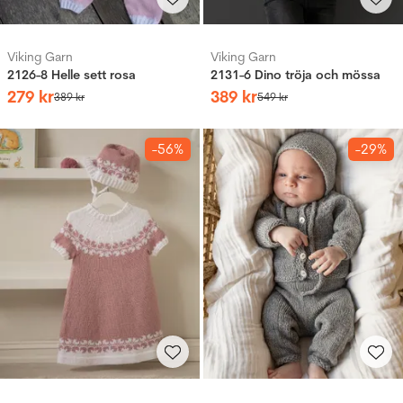
Viking Garn
Viking Garn
2126-8 Helle sett rosa
2131-6 Dino tröja och mössa
279
kr
389
kr
389
kr
549
kr
-56%
-29%