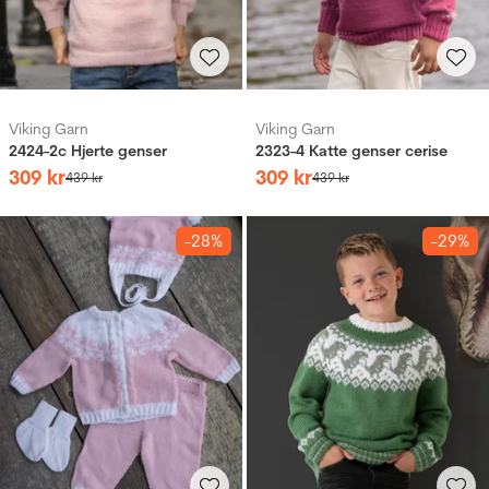
Viking Garn
Viking Garn
2424-2c Hjerte genser
2323-4 Katte genser cerise
309
kr
309
kr
439
kr
439
kr
-28%
-29%