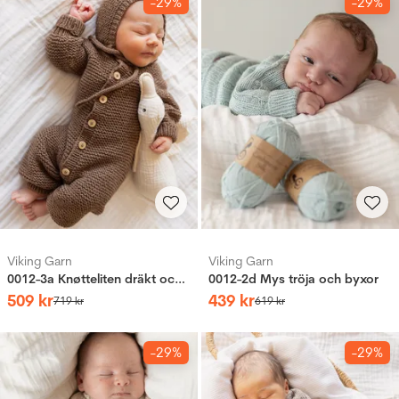
-29%
-29%
Viking Garn
Viking Garn
0012-3a Knøtteliten dräkt och mössa
0012-2d Mys tröja och byxor
509
kr
439
kr
719
kr
619
kr
-29%
-29%