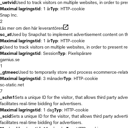
_uetvid
Used to track visitors on multiple websites, in order to pr
Maximal lagringstid
: 1 år
Typ
: HTTP-cookie
Snap Inc.
2
Läs mer om den här leverantören
sc_at
Used by Snapchat to implement advertisement content on the w
Maximal lagringstid
: 1 år
Typ
: HTTP-cookie
p
Used to track visitors on multiple websites, in order to present 
Maximal lagringstid
: Session
Typ
: Pixelspårare
garnius.se
1
_gtmeec
Used to temporarily store and process ecommerce-related 
Maximal lagringstid
: 3 månader
Typ
: HTTP-cookie
sc-static.net
7
_schn1
Sets a unique ID for the visitor, that allows third party adv
facilitates real-time bidding for advertisers.
Maximal lagringstid
: 1 dag
Typ
: HTTP-cookie
_scid
Sets a unique ID for the visitor, that allows third party adver
facilitates real-time bidding for advertisers.