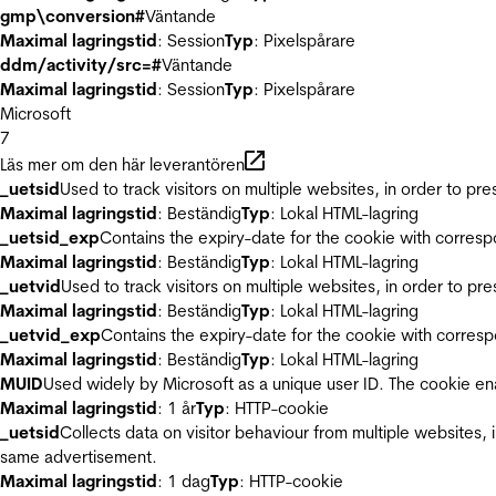
gmp\conversion#
Väntande
Maximal lagringstid
: Session
Typ
: Pixelspårare
ddm/activity/src=#
Väntande
Maximal lagringstid
: Session
Typ
: Pixelspårare
Microsoft
7
Läs mer om den här leverantören
_uetsid
Used to track visitors on multiple websites, in order to pr
Maximal lagringstid
: Beständig
Typ
: Lokal HTML-lagring
_uetsid_exp
Contains the expiry-date for the cookie with corres
Maximal lagringstid
: Beständig
Typ
: Lokal HTML-lagring
_uetvid
Used to track visitors on multiple websites, in order to pr
Maximal lagringstid
: Beständig
Typ
: Lokal HTML-lagring
_uetvid_exp
Contains the expiry-date for the cookie with corres
Maximal lagringstid
: Beständig
Typ
: Lokal HTML-lagring
MUID
Used widely by Microsoft as a unique user ID. The cookie en
Maximal lagringstid
: 1 år
Typ
: HTTP-cookie
_uetsid
Collects data on visitor behaviour from multiple websites, 
same advertisement.
Maximal lagringstid
: 1 dag
Typ
: HTTP-cookie