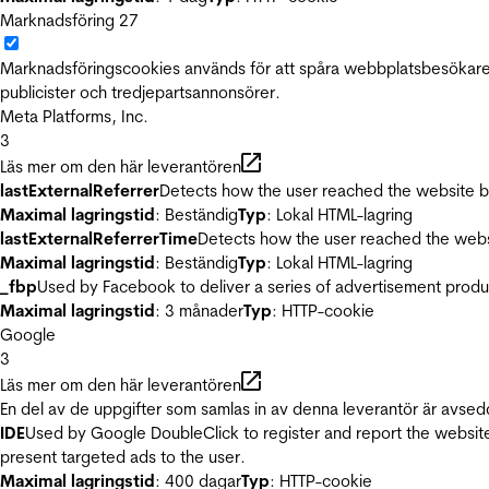
Marknadsföring
27
Marknadsföringscookies används för att spåra webbplatsbesökare.
publicister och tredjepartsannonsörer.
Meta Platforms, Inc.
3
Läs mer om den här leverantören
lastExternalReferrer
Detects how the user reached the website by 
Maximal lagringstid
: Beständig
Typ
: Lokal HTML-lagring
lastExternalReferrerTime
Detects how the user reached the websi
Maximal lagringstid
: Beständig
Typ
: Lokal HTML-lagring
_fbp
Used by Facebook to deliver a series of advertisement product
Maximal lagringstid
: 3 månader
Typ
: HTTP-cookie
Google
3
Läs mer om den här leverantören
En del av de uppgifter som samlas in av denna leverantör är avsed
IDE
Used by Google DoubleClick to register and report the website u
present targeted ads to the user.
Maximal lagringstid
: 400 dagar
Typ
: HTTP-cookie