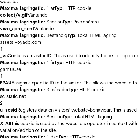
website.
Maximal lagringstid
: 1 år
Typ
: HTTP-cookie
collect/v.gif
Väntande
Maximal lagringstid
: Session
Typ
: Pixelspårare
vwo_apm_sent
Väntande
Maximal lagringstid
: Beständig
Typ
: Lokal HTML-lagring
assets.voyado.com
1
_va
Contains an visitor ID. This is used to identify the visitor upon 
Maximal lagringstid
: 1 år
Typ
: HTTP-cookie
garnius.se
1
FPAU
Assigns a specific ID to the visitor. This allows the website to
Maximal lagringstid
: 3 månader
Typ
: HTTP-cookie
sc-static.net
2
u_scsid
Registers data on visitors' website-behaviour. This is used 
Maximal lagringstid
: Session
Typ
: Lokal HTML-lagring
X-AB
This cookie is used by the website’s operator in context with 
variation/edition of the site.
Maximal lagringstid
: 1 dag
Typ
: HTTP-cookie