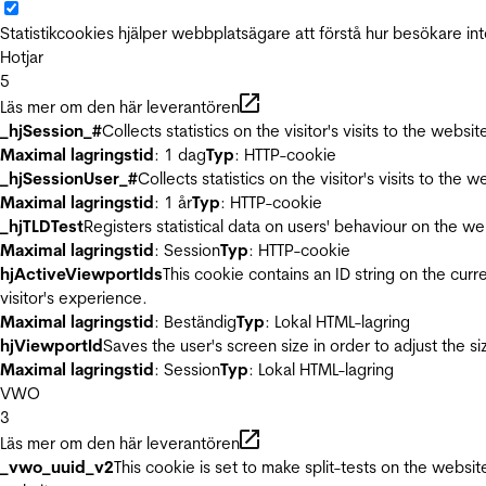
Statistikcookies hjälper webbplatsägare att förstå hur besökare 
Hotjar
5
Läs mer om den här leverantören
_hjSession_#
Collects statistics on the visitor's visits to the we
Maximal lagringstid
: 1 dag
Typ
: HTTP-cookie
_hjSessionUser_#
Collects statistics on the visitor's visits to t
Maximal lagringstid
: 1 år
Typ
: HTTP-cookie
_hjTLDTest
Registers statistical data on users' behaviour on the we
Maximal lagringstid
: Session
Typ
: HTTP-cookie
hjActiveViewportIds
This cookie contains an ID string on the curr
visitor's experience.
Maximal lagringstid
: Beständig
Typ
: Lokal HTML-lagring
hjViewportId
Saves the user's screen size in order to adjust the s
Maximal lagringstid
: Session
Typ
: Lokal HTML-lagring
VWO
3
Läs mer om den här leverantören
_vwo_uuid_v2
This cookie is set to make split-tests on the websi