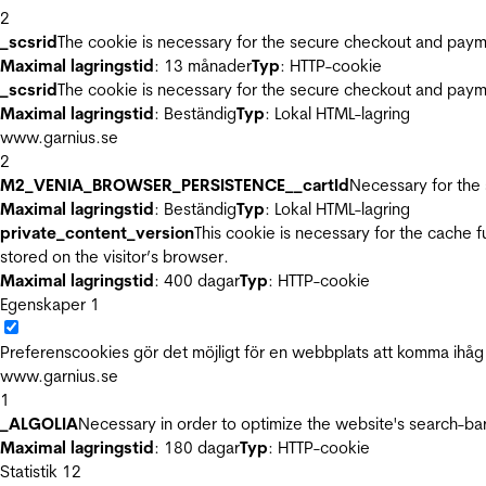
2
_scsrid
The cookie is necessary for the secure checkout and payme
Maximal lagringstid
: 13 månader
Typ
: HTTP-cookie
_scsrid
The cookie is necessary for the secure checkout and payme
Maximal lagringstid
: Beständig
Typ
: Lokal HTML-lagring
www.garnius.se
2
M2_VENIA_BROWSER_PERSISTENCE__cartId
Necessary for the 
Maximal lagringstid
: Beständig
Typ
: Lokal HTML-lagring
private_content_version
This cookie is necessary for the cache 
stored on the visitor’s browser.
Maximal lagringstid
: 400 dagar
Typ
: HTTP-cookie
Egenskaper
1
Preferenscookies gör det möjligt för en webbplats att komma ihåg i
www.garnius.se
1
_ALGOLIA
Necessary in order to optimize the website's search-bar
Maximal lagringstid
: 180 dagar
Typ
: HTTP-cookie
Statistik
12