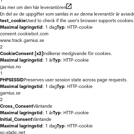
1
Läs mer om den här leverantören
En del av de uppgifter som samlas in av denna leverantör är avsed
test_cookie
Used to check if the user's browser supports cookies
Maximal lagringstid
: 1 dag
Typ
: HTTP-cookie
consent.cookiebot.com
www.track.garnius.se
2
CookieConsent [x2]
Indikerar medgivande för cookies.
Maximal lagringstid
: 1 år
Typ
: HTTP-cookie
garnius.no
1
PHPSESSID
Preserves user session state across page requests.
Maximal lagringstid
: 1 dag
Typ
: HTTP-cookie
garnius.se
2
Cross_Consent
Väntande
Maximal lagringstid
: 1 år
Typ
: HTTP-cookie
Initial_Consent
Väntande
Maximal lagringstid
: 1 dag
Typ
: HTTP-cookie
sc-static.net