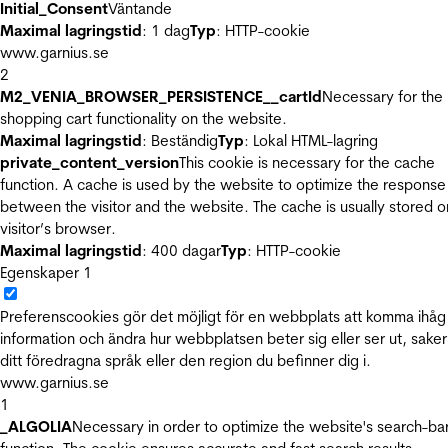
Initial_Consent
Väntande
Maximal lagringstid
: 1 dag
Typ
: HTTP-cookie
www.garnius.se
2
M2_VENIA_BROWSER_PERSISTENCE__cartId
Necessary for the
shopping cart functionality on the website.
Maximal lagringstid
: Beständig
Typ
: Lokal HTML-lagring
private_content_version
This cookie is necessary for the cache
function. A cache is used by the website to optimize the response
between the visitor and the website. The cache is usually stored o
visitor’s browser.
Maximal lagringstid
: 400 dagar
Typ
: HTTP-cookie
Egenskaper
1
Preferenscookies gör det möjligt för en webbplats att komma ihåg
information och ändra hur webbplatsen beter sig eller ser ut, sake
ditt föredragna språk eller den region du befinner dig i.
www.garnius.se
1
_ALGOLIA
Necessary in order to optimize the website's search-ba