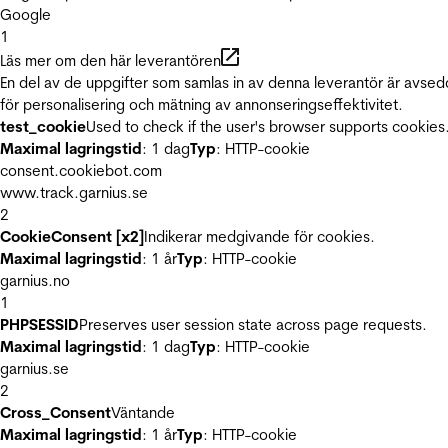
Google
1
Läs mer om den här leverantören
En del av de uppgifter som samlas in av denna leverantör är avse
för personalisering och mätning av annonseringseffektivitet.
test_cookie
Used to check if the user's browser supports cookies
Maximal lagringstid
: 1 dag
Typ
: HTTP-cookie
consent.cookiebot.com
www.track.garnius.se
2
CookieConsent [x2]
Indikerar medgivande för cookies.
Maximal lagringstid
: 1 år
Typ
: HTTP-cookie
garnius.no
1
PHPSESSID
Preserves user session state across page requests.
Maximal lagringstid
: 1 dag
Typ
: HTTP-cookie
garnius.se
2
Cross_Consent
Väntande
Maximal lagringstid
: 1 år
Typ
: HTTP-cookie