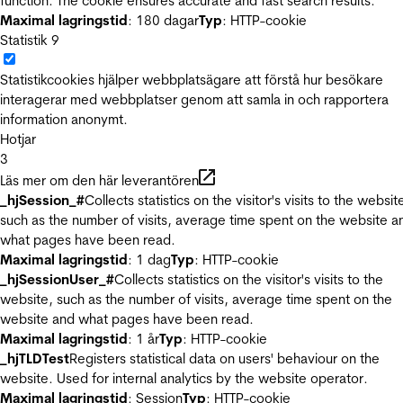
function. The cookie ensures accurate and fast search results.
Maximal lagringstid
: 180 dagar
Typ
: HTTP-cookie
Statistik
9
Statistikcookies hjälper webbplatsägare att förstå hur besökare
interagerar med webbplatser genom att samla in och rapportera
information anonymt.
Hotjar
3
Läs mer om den här leverantören
_hjSession_#
Collects statistics on the visitor's visits to the websit
such as the number of visits, average time spent on the website a
what pages have been read.
Maximal lagringstid
: 1 dag
Typ
: HTTP-cookie
_hjSessionUser_#
Collects statistics on the visitor's visits to the
website, such as the number of visits, average time spent on the
website and what pages have been read.
Maximal lagringstid
: 1 år
Typ
: HTTP-cookie
_hjTLDTest
Registers statistical data on users' behaviour on the
website. Used for internal analytics by the website operator.
Maximal lagringstid
: Session
Typ
: HTTP-cookie