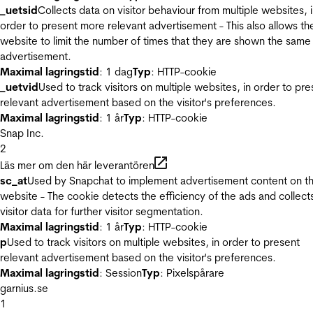
_uetsid
Collects data on visitor behaviour from multiple websites, 
order to present more relevant advertisement - This also allows th
website to limit the number of times that they are shown the same
advertisement.
Maximal lagringstid
: 1 dag
Typ
: HTTP-cookie
_uetvid
Used to track visitors on multiple websites, in order to pre
relevant advertisement based on the visitor's preferences.
Maximal lagringstid
: 1 år
Typ
: HTTP-cookie
Snap Inc.
2
Läs mer om den här leverantören
sc_at
Used by Snapchat to implement advertisement content on t
website - The cookie detects the efficiency of the ads and collect
visitor data for further visitor segmentation.
Maximal lagringstid
: 1 år
Typ
: HTTP-cookie
p
Used to track visitors on multiple websites, in order to present
relevant advertisement based on the visitor's preferences.
Maximal lagringstid
: Session
Typ
: Pixelspårare
garnius.se
1