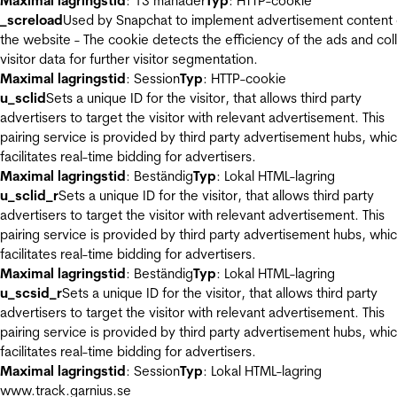
Maximal lagringstid
: 13 månader
Typ
: HTTP-cookie
_screload
Used by Snapchat to implement advertisement content
the website - The cookie detects the efficiency of the ads and col
visitor data for further visitor segmentation.
Maximal lagringstid
: Session
Typ
: HTTP-cookie
u_sclid
Sets a unique ID for the visitor, that allows third party
advertisers to target the visitor with relevant advertisement. This
pairing service is provided by third party advertisement hubs, whi
facilitates real-time bidding for advertisers.
Maximal lagringstid
: Beständig
Typ
: Lokal HTML-lagring
u_sclid_r
Sets a unique ID for the visitor, that allows third party
advertisers to target the visitor with relevant advertisement. This
pairing service is provided by third party advertisement hubs, whi
facilitates real-time bidding for advertisers.
Maximal lagringstid
: Beständig
Typ
: Lokal HTML-lagring
u_scsid_r
Sets a unique ID for the visitor, that allows third party
advertisers to target the visitor with relevant advertisement. This
pairing service is provided by third party advertisement hubs, whi
facilitates real-time bidding for advertisers.
Maximal lagringstid
: Session
Typ
: Lokal HTML-lagring
www.track.garnius.se