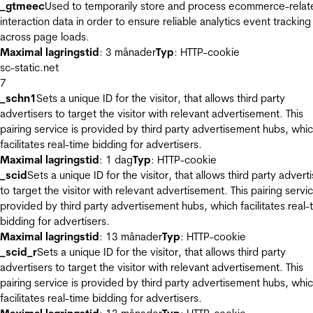
_gtmeec
Used to temporarily store and process ecommerce-relat
interaction data in order to ensure reliable analytics event tracking
across page loads.
Maximal lagringstid
: 3 månader
Typ
: HTTP-cookie
sc-static.net
7
_schn1
Sets a unique ID for the visitor, that allows third party
advertisers to target the visitor with relevant advertisement. This
pairing service is provided by third party advertisement hubs, whi
facilitates real-time bidding for advertisers.
Maximal lagringstid
: 1 dag
Typ
: HTTP-cookie
_scid
Sets a unique ID for the visitor, that allows third party advert
to target the visitor with relevant advertisement. This pairing servic
provided by third party advertisement hubs, which facilitates real-
bidding for advertisers.
Maximal lagringstid
: 13 månader
Typ
: HTTP-cookie
_scid_r
Sets a unique ID for the visitor, that allows third party
advertisers to target the visitor with relevant advertisement. This
pairing service is provided by third party advertisement hubs, whi
facilitates real-time bidding for advertisers.