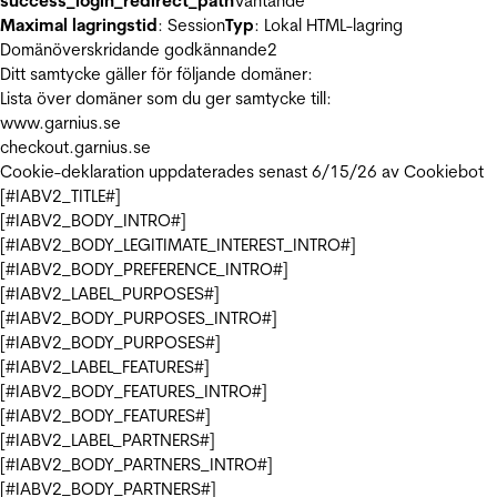
success_login_redirect_path
Väntande
Maximal lagringstid
: Session
Typ
: Lokal HTML-lagring
Domänöverskridande godkännande
2
Ditt samtycke gäller för följande domäner:
Lista över domäner som du ger samtycke till:
www.garnius.se
checkout.garnius.se
Cookie-deklaration uppdaterades senast 6/15/26 av
Cookiebot
[#IABV2_TITLE#]
[#IABV2_BODY_INTRO#]
[#IABV2_BODY_LEGITIMATE_INTEREST_INTRO#]
[#IABV2_BODY_PREFERENCE_INTRO#]
[#IABV2_LABEL_PURPOSES#]
[#IABV2_BODY_PURPOSES_INTRO#]
[#IABV2_BODY_PURPOSES#]
[#IABV2_LABEL_FEATURES#]
[#IABV2_BODY_FEATURES_INTRO#]
[#IABV2_BODY_FEATURES#]
[#IABV2_LABEL_PARTNERS#]
[#IABV2_BODY_PARTNERS_INTRO#]
[#IABV2_BODY_PARTNERS#]