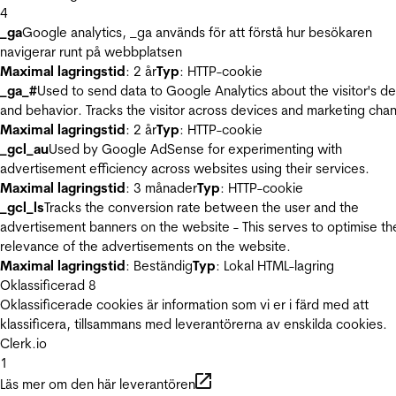
4
_ga
Google analytics, _ga används för att förstå hur besökaren
navigerar runt på webbplatsen
Maximal lagringstid
: 2 år
Typ
: HTTP-cookie
_ga_#
Used to send data to Google Analytics about the visitor's d
and behavior. Tracks the visitor across devices and marketing chan
Maximal lagringstid
: 2 år
Typ
: HTTP-cookie
_gcl_au
Used by Google AdSense for experimenting with
advertisement efficiency across websites using their services.
Maximal lagringstid
: 3 månader
Typ
: HTTP-cookie
_gcl_ls
Tracks the conversion rate between the user and the
advertisement banners on the website - This serves to optimise th
relevance of the advertisements on the website.
Maximal lagringstid
: Beständig
Typ
: Lokal HTML-lagring
Oklassificerad
8
Oklassificerade cookies är information som vi er i färd med att
klassificera, tillsammans med leverantörerna av enskilda cookies.
Clerk.io
1
Läs mer om den här leverantören