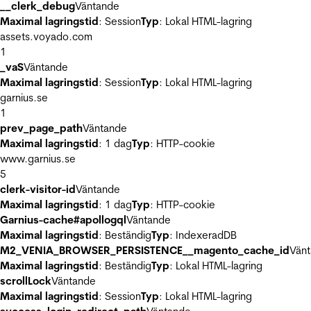
__clerk_debug
Väntande
Maximal lagringstid
: Session
Typ
: Lokal HTML-lagring
assets.voyado.com
1
_vaS
Väntande
Maximal lagringstid
: Session
Typ
: Lokal HTML-lagring
garnius.se
1
prev_page_path
Väntande
Maximal lagringstid
: 1 dag
Typ
: HTTP-cookie
www.garnius.se
5
clerk-visitor-id
Väntande
Maximal lagringstid
: 1 dag
Typ
: HTTP-cookie
Garnius-cache#apollogql
Väntande
Maximal lagringstid
: Beständig
Typ
: IndexeradDB
M2_VENIA_BROWSER_PERSISTENCE__magento_cache_id
Vän
Maximal lagringstid
: Beständig
Typ
: Lokal HTML-lagring
scrollLock
Väntande
Maximal lagringstid
: Session
Typ
: Lokal HTML-lagring