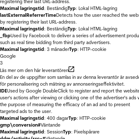
registering their last URL-address.
Maximal lagringstid
: Beständig
Typ
: Lokal HTML-lagring
lastExternalReferrerTime
Detects how the user reached the web
by registering their last URL-address.
Maximal lagringstid
: Beständig
Typ
: Lokal HTML-lagring
_fbp
Used by Facebook to deliver a series of advertisement produ
such as real time bidding from third party advertisers.
Maximal lagringstid
: 3 månader
Typ
: HTTP-cookie
Google
3
Läs mer om den här leverantören
En del av de uppgifter som samlas in av denna leverantör är avse
för personalisering och mätning av annonseringseffektivitet.
IDE
Used by Google DoubleClick to register and report the websit
user's actions after viewing or clicking one of the advertiser's ads 
the purpose of measuring the efficacy of an ad and to present
targeted ads to the user.
Maximal lagringstid
: 400 dagar
Typ
: HTTP-cookie
gmp\conversion#
Väntande
Maximal lagringstid
: Session
Typ
: Pixelspårare
ddm/activity/src=#
Väntande