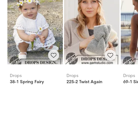
Drops
Drops
Drops
38-1 Spring Fairy
225-2 Twist Again
69-1 S