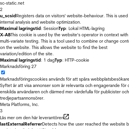
sc-static.net
2
u_scsid
Registers data on visitors' website-behaviour. This is used 
internal analysis and website optimization.
Maximal lagringstid
: Session
Typ
: Lokal HTML-lagring
X-AB
This cookie is used by the website’s operator in context with
multi-variate testing. This is a tool used to combine or change con
on the website. This allows the website to find the best
variation/edition of the site.
Maximal lagringstid
: 1 dag
Typ
: HTTP-cookie
Marknadsföring
27
Marknadsföringscookies används för att spåra webbplatsbesökare
Syftet är att visa annonser som är relevanta och engagerande för
enskilda användaren och därmed mer värdefulla för publicister och
tredjepartsannonsörer.
Meta Platforms, Inc.
3
Läs mer om den här leverantören
lastExternalReferrer
Detects how the user reached the website 