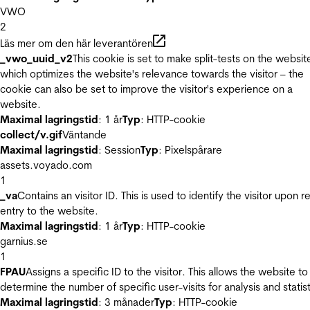
VWO
2
Läs mer om den här leverantören
_vwo_uuid_v2
This cookie is set to make split-tests on the websit
which optimizes the website's relevance towards the visitor – the
cookie can also be set to improve the visitor's experience on a
website.
Maximal lagringstid
: 1 år
Typ
: HTTP-cookie
collect/v.gif
Väntande
Maximal lagringstid
: Session
Typ
: Pixelspårare
assets.voyado.com
1
_va
Contains an visitor ID. This is used to identify the visitor upon r
entry to the website.
Maximal lagringstid
: 1 år
Typ
: HTTP-cookie
garnius.se
1
FPAU
Assigns a specific ID to the visitor. This allows the website to
determine the number of specific user-visits for analysis and statist
Maximal lagringstid
: 3 månader
Typ
: HTTP-cookie