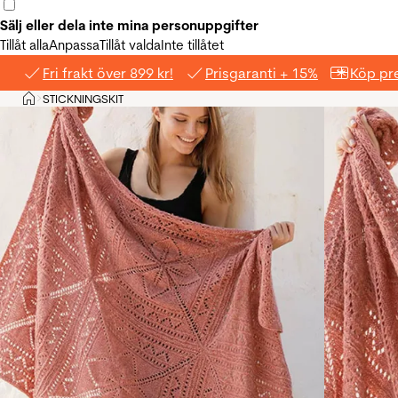
Sälj eller dela inte mina personuppgifter
Tillåt alla
Anpassa
Tillåt valda
Inte tillåtet
Fri frakt över 899 kr!
Prisgaranti + 15%
Köp pre
Hem
STICKNINGSKIT
>