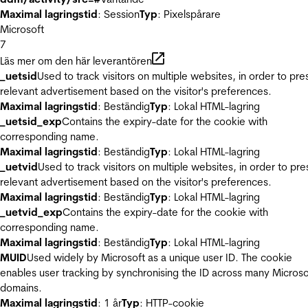
Maximal lagringstid
: Session
Typ
: Pixelspårare
Microsoft
7
Läs mer om den här leverantören
_uetsid
Used to track visitors on multiple websites, in order to pre
relevant advertisement based on the visitor's preferences.
Maximal lagringstid
: Beständig
Typ
: Lokal HTML-lagring
_uetsid_exp
Contains the expiry-date for the cookie with
corresponding name.
Maximal lagringstid
: Beständig
Typ
: Lokal HTML-lagring
_uetvid
Used to track visitors on multiple websites, in order to pre
relevant advertisement based on the visitor's preferences.
Maximal lagringstid
: Beständig
Typ
: Lokal HTML-lagring
_uetvid_exp
Contains the expiry-date for the cookie with
corresponding name.
Maximal lagringstid
: Beständig
Typ
: Lokal HTML-lagring
MUID
Used widely by Microsoft as a unique user ID. The cookie
enables user tracking by synchronising the ID across many Microso
domains.
Maximal lagringstid
: 1 år
Typ
: HTTP-cookie