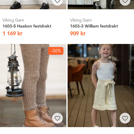
Viking Garn
Viking Garn
1603-5 Haakon festdrakt
1603-3 William festdrakt
1
169
kr
909
kr
-30%