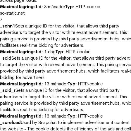
across page loads.
Maximal lagringstid
: 3 månader
Typ
: HTTP-cookie
sc-static.net
7
_schn1
Sets a unique ID for the visitor, that allows third party
advertisers to target the visitor with relevant advertisement. This
pairing service is provided by third party advertisement hubs, whi
facilitates real-time bidding for advertisers.
Maximal lagringstid
: 1 dag
Typ
: HTTP-cookie
_scid
Sets a unique ID for the visitor, that allows third party advert
to target the visitor with relevant advertisement. This pairing servic
provided by third party advertisement hubs, which facilitates real-
bidding for advertisers.
Maximal lagringstid
: 13 månader
Typ
: HTTP-cookie
_scid_r
Sets a unique ID for the visitor, that allows third party
advertisers to target the visitor with relevant advertisement. This
pairing service is provided by third party advertisement hubs, whi
facilitates real-time bidding for advertisers.
Maximal lagringstid
: 13 månader
Typ
: HTTP-cookie
_screload
Used by Snapchat to implement advertisement content
the website - The cookie detects the efficiency of the ads and col