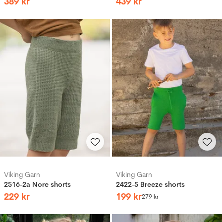
389
kr
439
kr
Viking Garn
Viking Garn
2516-2a Nore shorts
2422-5 Breeze shorts
229
kr
199
kr
279
kr