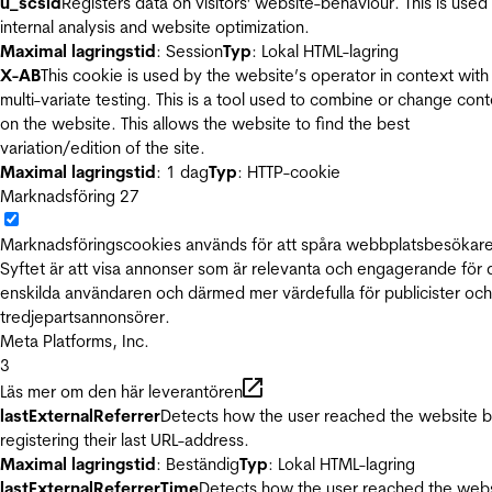
u_scsid
Registers data on visitors' website-behaviour. This is used 
internal analysis and website optimization.
Maximal lagringstid
: Session
Typ
: Lokal HTML-lagring
X-AB
This cookie is used by the website’s operator in context with
multi-variate testing. This is a tool used to combine or change con
on the website. This allows the website to find the best
variation/edition of the site.
Maximal lagringstid
: 1 dag
Typ
: HTTP-cookie
Marknadsföring
27
Marknadsföringscookies används för att spåra webbplatsbesökare
Syftet är att visa annonser som är relevanta och engagerande för
enskilda användaren och därmed mer värdefulla för publicister och
tredjepartsannonsörer.
Meta Platforms, Inc.
3
Läs mer om den här leverantören
lastExternalReferrer
Detects how the user reached the website 
registering their last URL-address.
Maximal lagringstid
: Beständig
Typ
: Lokal HTML-lagring
lastExternalReferrerTime
Detects how the user reached the web