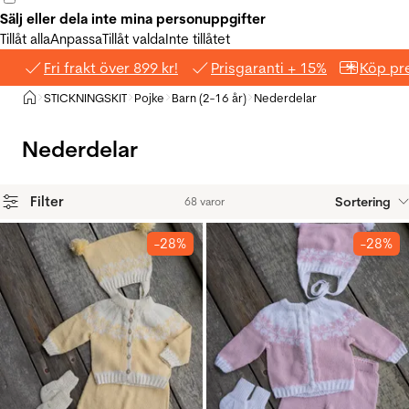
Sälj eller dela inte mina personuppgifter
Tillåt alla
Anpassa
Tillåt valda
Inte tillåtet
Fri frakt över 899 kr!
Prisgaranti + 15%
Köp pre
Hem
STICKNINGSKIT
Pojke
Barn (2-16 år)
Nederdelar
>
>
>
>
Nederdelar
Filter
Sortering
68 varor
Produkter
-28%
-28%