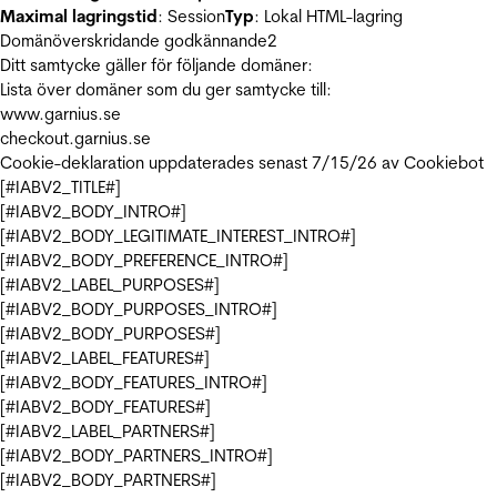
Maximal lagringstid
: Session
Typ
: Lokal HTML-lagring
Domänöverskridande godkännande
2
Ditt samtycke gäller för följande domäner:
Lista över domäner som du ger samtycke till:
www.garnius.se
checkout.garnius.se
Cookie-deklaration uppdaterades senast 7/15/26 av
Cookiebot
[#IABV2_TITLE#]
[#IABV2_BODY_INTRO#]
[#IABV2_BODY_LEGITIMATE_INTEREST_INTRO#]
[#IABV2_BODY_PREFERENCE_INTRO#]
[#IABV2_LABEL_PURPOSES#]
[#IABV2_BODY_PURPOSES_INTRO#]
[#IABV2_BODY_PURPOSES#]
[#IABV2_LABEL_FEATURES#]
[#IABV2_BODY_FEATURES_INTRO#]
[#IABV2_BODY_FEATURES#]
[#IABV2_LABEL_PARTNERS#]
[#IABV2_BODY_PARTNERS_INTRO#]
[#IABV2_BODY_PARTNERS#]