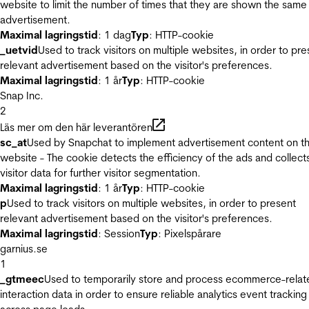
website to limit the number of times that they are shown the same
advertisement.
Maximal lagringstid
: 1 dag
Typ
: HTTP-cookie
_uetvid
Used to track visitors on multiple websites, in order to pre
relevant advertisement based on the visitor's preferences.
Maximal lagringstid
: 1 år
Typ
: HTTP-cookie
Snap Inc.
2
Läs mer om den här leverantören
sc_at
Used by Snapchat to implement advertisement content on t
website - The cookie detects the efficiency of the ads and collect
visitor data for further visitor segmentation.
Maximal lagringstid
: 1 år
Typ
: HTTP-cookie
p
Used to track visitors on multiple websites, in order to present
relevant advertisement based on the visitor's preferences.
Maximal lagringstid
: Session
Typ
: Pixelspårare
garnius.se
1
_gtmeec
Used to temporarily store and process ecommerce-relat
interaction data in order to ensure reliable analytics event tracking