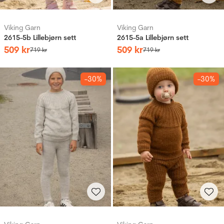
Viking Garn
Viking Garn
2615-5b Lillebjørn sett
2615-5a Lillebjørn sett
509
kr
509
kr
719
kr
719
kr
-30%
-30%