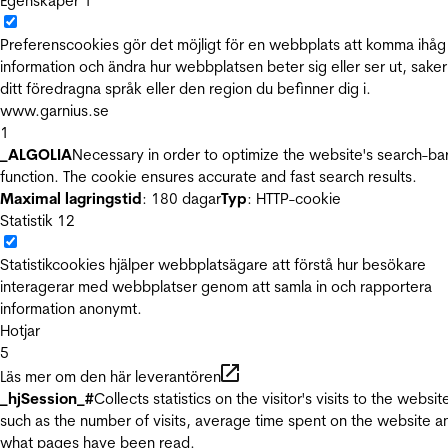
Egenskaper
1
Preferenscookies gör det möjligt för en webbplats att komma ihåg
information och ändra hur webbplatsen beter sig eller ser ut, sake
ditt föredragna språk eller den region du befinner dig i.
www.garnius.se
1
_ALGOLIA
Necessary in order to optimize the website's search-ba
function. The cookie ensures accurate and fast search results.
Maximal lagringstid
: 180 dagar
Typ
: HTTP-cookie
Statistik
12
Statistikcookies hjälper webbplatsägare att förstå hur besökare
interagerar med webbplatser genom att samla in och rapportera
information anonymt.
Hotjar
5
Läs mer om den här leverantören
_hjSession_#
Collects statistics on the visitor's visits to the websit
such as the number of visits, average time spent on the website a
what pages have been read.