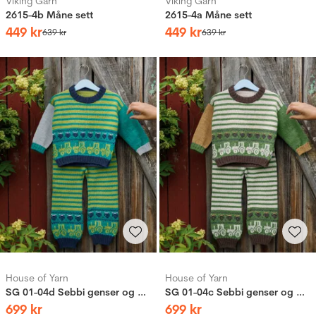
Viking Garn
Viking Garn
2615-4b Måne sett
2615-4a Måne sett
449
kr
449
kr
639
kr
639
kr
House of Yarn
House of Yarn
SG 01-04d Sebbi genser og bukse
SG 01-04c Sebbi genser og bukse
699
kr
699
kr