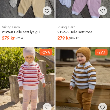
Viking Garn
Viking Garn
2126-8 Helle sett lys gul
2126-8 Helle sett rosa
279
kr
279
kr
389
kr
389
kr
-29%
-29%