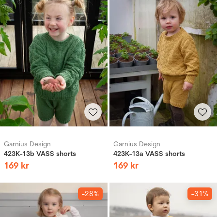
Garnius Design
Garnius Design
423K-13b VASS shorts
423K-13a VASS shorts
169
kr
169
kr
-28%
-31%