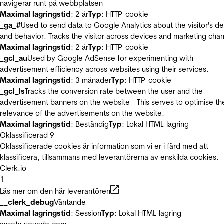
navigerar runt på webbplatsen
Maximal lagringstid
: 2 år
Typ
: HTTP-cookie
_ga_#
Used to send data to Google Analytics about the visitor's d
and behavior. Tracks the visitor across devices and marketing chan
Maximal lagringstid
: 2 år
Typ
: HTTP-cookie
_gcl_au
Used by Google AdSense for experimenting with
advertisement efficiency across websites using their services.
Maximal lagringstid
: 3 månader
Typ
: HTTP-cookie
_gcl_ls
Tracks the conversion rate between the user and the
advertisement banners on the website - This serves to optimise th
relevance of the advertisements on the website.
Maximal lagringstid
: Beständig
Typ
: Lokal HTML-lagring
Oklassificerad
9
Oklassificerade cookies är information som vi er i färd med att
klassificera, tillsammans med leverantörerna av enskilda cookies.
Clerk.io
1
Läs mer om den här leverantören
__clerk_debug
Väntande
Maximal lagringstid
: Session
Typ
: Lokal HTML-lagring