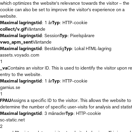
which optimizes the website's relevance towards the visitor – the
cookie can also be set to improve the visitor's experience on a
website.
Maximal lagringstid
: 1 år
Typ
: HTTP-cookie
collect/v.gif
Väntande
Maximal lagringstid
: Session
Typ
: Pixelspårare
vwo_apm_sent
Väntande
Maximal lagringstid
: Beständig
Typ
: Lokal HTML-lagring
assets.voyado.com
1
_va
Contains an visitor ID. This is used to identify the visitor upon r
entry to the website.
Maximal lagringstid
: 1 år
Typ
: HTTP-cookie
garnius.se
1
FPAU
Assigns a specific ID to the visitor. This allows the website to
determine the number of specific user-visits for analysis and statist
Maximal lagringstid
: 3 månader
Typ
: HTTP-cookie
sc-static.net
2