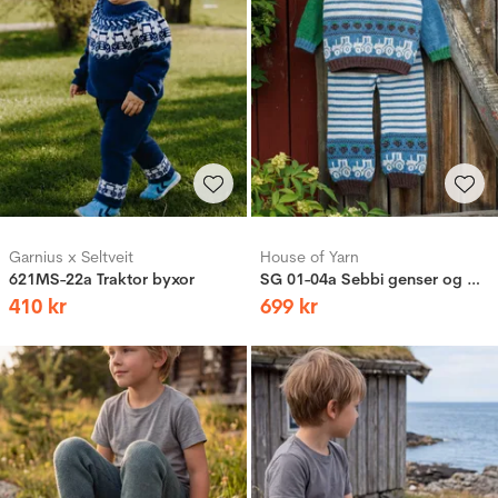
Garnius x Seltveit
House of Yarn
621MS-22a Traktor byxor
SG 01-04a Sebbi genser og bukse
410
kr
699
kr