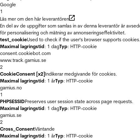
Google
1
Läs mer om den här leverantören
En del av de uppgifter som samlas in av denna leverantör är avse
för personalisering och mätning av annonseringseffektivitet.
test_cookie
Used to check if the user's browser supports cookies
Maximal lagringstid
: 1 dag
Typ
: HTTP-cookie
consent.cookiebot.com
www.track.garnius.se
2
CookieConsent [x2]
Indikerar medgivande för cookies.
Maximal lagringstid
: 1 år
Typ
: HTTP-cookie
garnius.no
1
PHPSESSID
Preserves user session state across page requests.
Maximal lagringstid
: 1 dag
Typ
: HTTP-cookie
garnius.se
2
Cross_Consent
Väntande
Maximal lagringstid
: 1 år
Typ
: HTTP-cookie