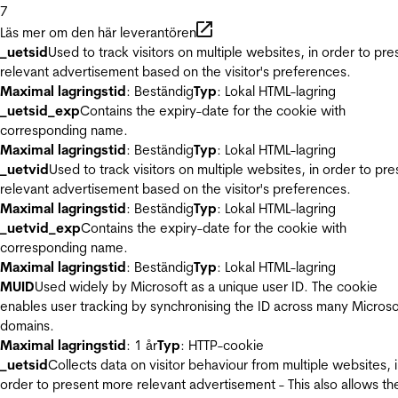
7
Läs mer om den här leverantören
_uetsid
Used to track visitors on multiple websites, in order to pre
relevant advertisement based on the visitor's preferences.
Maximal lagringstid
: Beständig
Typ
: Lokal HTML-lagring
_uetsid_exp
Contains the expiry-date for the cookie with
corresponding name.
Maximal lagringstid
: Beständig
Typ
: Lokal HTML-lagring
_uetvid
Used to track visitors on multiple websites, in order to pre
relevant advertisement based on the visitor's preferences.
Maximal lagringstid
: Beständig
Typ
: Lokal HTML-lagring
_uetvid_exp
Contains the expiry-date for the cookie with
corresponding name.
Maximal lagringstid
: Beständig
Typ
: Lokal HTML-lagring
MUID
Used widely by Microsoft as a unique user ID. The cookie
enables user tracking by synchronising the ID across many Microso
domains.
Maximal lagringstid
: 1 år
Typ
: HTTP-cookie
_uetsid
Collects data on visitor behaviour from multiple websites, 
order to present more relevant advertisement - This also allows th