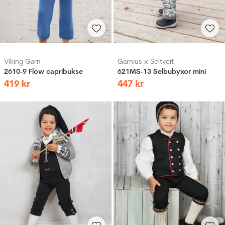
Viking Garn
Garnius x Seltveit
2610-9 Flow capribukse
621MS-13 Selbubyxor mini
419
kr
447
kr