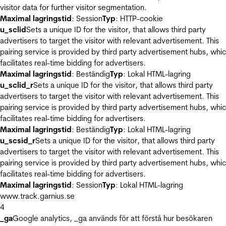
visitor data for further visitor segmentation.
Maximal lagringstid
: Session
Typ
: HTTP-cookie
u_sclid
Sets a unique ID for the visitor, that allows third party
advertisers to target the visitor with relevant advertisement. This
pairing service is provided by third party advertisement hubs, whi
facilitates real-time bidding for advertisers.
Maximal lagringstid
: Beständig
Typ
: Lokal HTML-lagring
u_sclid_r
Sets a unique ID for the visitor, that allows third party
advertisers to target the visitor with relevant advertisement. This
pairing service is provided by third party advertisement hubs, whi
facilitates real-time bidding for advertisers.
Maximal lagringstid
: Beständig
Typ
: Lokal HTML-lagring
u_scsid_r
Sets a unique ID for the visitor, that allows third party
advertisers to target the visitor with relevant advertisement. This
pairing service is provided by third party advertisement hubs, whi
facilitates real-time bidding for advertisers.
Maximal lagringstid
: Session
Typ
: Lokal HTML-lagring
www.track.garnius.se
4
_ga
Google analytics, _ga används för att förstå hur besökaren