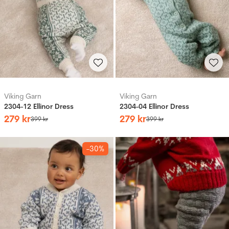
Viking Garn
Viking Garn
2304-12 Ellinor Dress
2304-04 Ellinor Dress
279
kr
279
kr
399
kr
399
kr
-30%