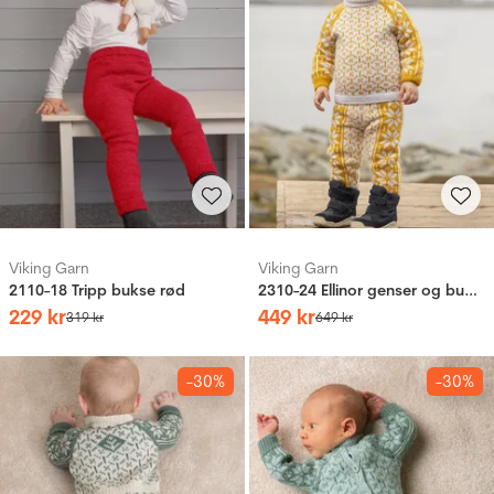
Viking Garn
Viking Garn
2110-18 Tripp bukse rød
2310-24 Ellinor genser og bukse
229
kr
449
kr
319
kr
649
kr
-30%
-30%