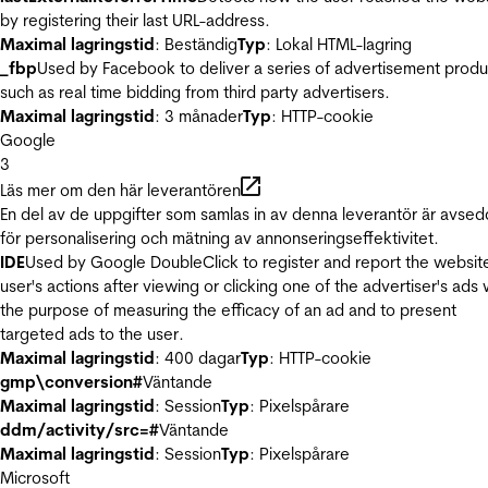
by registering their last URL-address.
Maximal lagringstid
: Beständig
Typ
: Lokal HTML-lagring
_fbp
Used by Facebook to deliver a series of advertisement produ
such as real time bidding from third party advertisers.
Maximal lagringstid
: 3 månader
Typ
: HTTP-cookie
Google
3
Läs mer om den här leverantören
En del av de uppgifter som samlas in av denna leverantör är avse
för personalisering och mätning av annonseringseffektivitet.
IDE
Used by Google DoubleClick to register and report the websit
user's actions after viewing or clicking one of the advertiser's ads 
the purpose of measuring the efficacy of an ad and to present
targeted ads to the user.
Maximal lagringstid
: 400 dagar
Typ
: HTTP-cookie
gmp\conversion#
Väntande
Maximal lagringstid
: Session
Typ
: Pixelspårare
ddm/activity/src=#
Väntande
Maximal lagringstid
: Session
Typ
: Pixelspårare
Microsoft