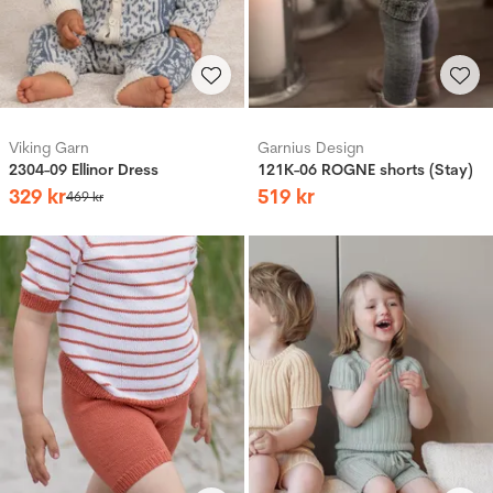
Viking Garn
Garnius Design
2304-09 Ellinor Dress
121K-06 ROGNE shorts (Stay)
329
kr
519
kr
469
kr