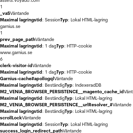
assets.voyado.com
1
_vaS
Väntande
Maximal lagringstid
: Session
Typ
: Lokal HTML-lagring
garnius.se
1
prev_page_path
Väntande
Maximal lagringstid
: 1 dag
Typ
: HTTP-cookie
www.garnius.se
6
clerk-visitor-id
Väntande
Maximal lagringstid
: 1 dag
Typ
: HTTP-cookie
Garnius-cache#apollogql
Väntande
Maximal lagringstid
: Beständig
Typ
: IndexeradDB
M2_VENIA_BROWSER_PERSISTENCE__magento_cache_id
Vän
Maximal lagringstid
: Beständig
Typ
: Lokal HTML-lagring
M2_VENIA_BROWSER_PERSISTENCE__urlResolver_#
Väntande
Maximal lagringstid
: Beständig
Typ
: Lokal HTML-lagring
scrollLock
Väntande
Maximal lagringstid
: Session
Typ
: Lokal HTML-lagring
success_login_redirect_path
Väntande