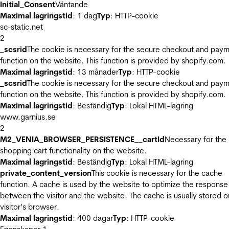
Initial_Consent
Väntande
Maximal lagringstid
: 1 dag
Typ
: HTTP-cookie
sc-static.net
2
_scsrid
The cookie is necessary for the secure checkout and pay
function on the website. This function is provided by shopify.com.
Maximal lagringstid
: 13 månader
Typ
: HTTP-cookie
_scsrid
The cookie is necessary for the secure checkout and pay
function on the website. This function is provided by shopify.com.
Maximal lagringstid
: Beständig
Typ
: Lokal HTML-lagring
www.garnius.se
2
M2_VENIA_BROWSER_PERSISTENCE__cartId
Necessary for the
shopping cart functionality on the website.
Maximal lagringstid
: Beständig
Typ
: Lokal HTML-lagring
private_content_version
This cookie is necessary for the cache
function. A cache is used by the website to optimize the response
between the visitor and the website. The cache is usually stored o
visitor’s browser.
Maximal lagringstid
: 400 dagar
Typ
: HTTP-cookie