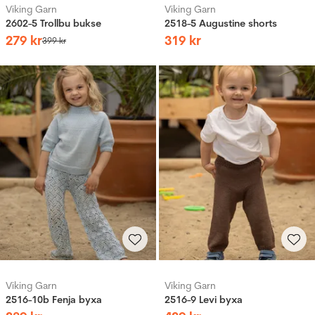
Viking Garn
Viking Garn
2602-5 Trollbu bukse
2518-5 Augustine shorts
279
kr
319
kr
399
kr
Viking Garn
Viking Garn
2516-10b Fenja byxa
2516-9 Levi byxa