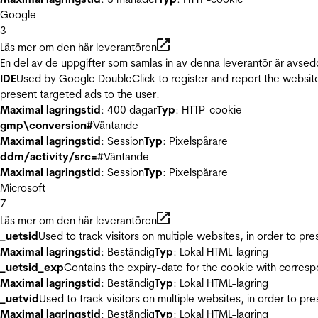
Google
3
Läs mer om den här leverantören
En del av de uppgifter som samlas in av denna leverantör är avsed
IDE
Used by Google DoubleClick to register and report the website u
present targeted ads to the user.
Maximal lagringstid
: 400 dagar
Typ
: HTTP-cookie
gmp\conversion#
Väntande
Maximal lagringstid
: Session
Typ
: Pixelspårare
ddm/activity/src=#
Väntande
Maximal lagringstid
: Session
Typ
: Pixelspårare
Microsoft
7
Läs mer om den här leverantören
_uetsid
Used to track visitors on multiple websites, in order to pr
Maximal lagringstid
: Beständig
Typ
: Lokal HTML-lagring
_uetsid_exp
Contains the expiry-date for the cookie with corres
Maximal lagringstid
: Beständig
Typ
: Lokal HTML-lagring
_uetvid
Used to track visitors on multiple websites, in order to pr
Maximal lagringstid
: Beständig
Typ
: Lokal HTML-lagring