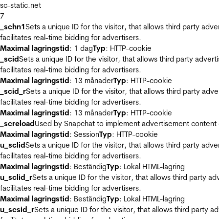
sc-static.net
7
_schn1
Sets a unique ID for the visitor, that allows third party adv
facilitates real-time bidding for advertisers.
Maximal lagringstid
: 1 dag
Typ
: HTTP-cookie
_scid
Sets a unique ID for the visitor, that allows third party adver
facilitates real-time bidding for advertisers.
Maximal lagringstid
: 13 månader
Typ
: HTTP-cookie
_scid_r
Sets a unique ID for the visitor, that allows third party adv
facilitates real-time bidding for advertisers.
Maximal lagringstid
: 13 månader
Typ
: HTTP-cookie
_screload
Used by Snapchat to implement advertisement content on 
Maximal lagringstid
: Session
Typ
: HTTP-cookie
u_sclid
Sets a unique ID for the visitor, that allows third party adv
facilitates real-time bidding for advertisers.
Maximal lagringstid
: Beständig
Typ
: Lokal HTML-lagring
u_sclid_r
Sets a unique ID for the visitor, that allows third party a
facilitates real-time bidding for advertisers.
Maximal lagringstid
: Beständig
Typ
: Lokal HTML-lagring
u_scsid_r
Sets a unique ID for the visitor, that allows third party 