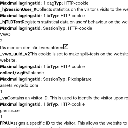
Maximal lagringstid
: 1 dag
Typ
: HTTP-cookie
_hjSessionUser_#
Collects statistics on the visitor's visits to t
Maximal lagringstid
: 1 år
Typ
: HTTP-cookie
_hjTLDTest
Registers statistical data on users' behaviour on the we
Maximal lagringstid
: Session
Typ
: HTTP-cookie
VWO
2
Läs mer om den här leverantören
_vwo_uuid_v2
This cookie is set to make split-tests on the websi
website.
Maximal lagringstid
: 1 år
Typ
: HTTP-cookie
collect/v.gif
Väntande
Maximal lagringstid
: Session
Typ
: Pixelspårare
assets.voyado.com
1
_va
Contains an visitor ID. This is used to identify the visitor upon 
Maximal lagringstid
: 1 år
Typ
: HTTP-cookie
garnius.se
1
FPAU
Assigns a specific ID to the visitor. This allows the website to