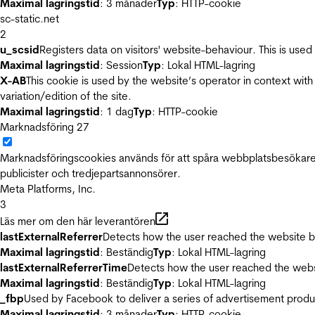
Maximal lagringstid
: 3 månader
Typ
: HTTP-cookie
sc-static.net
2
u_scsid
Registers data on visitors' website-behaviour. This is used 
Maximal lagringstid
: Session
Typ
: Lokal HTML-lagring
X-AB
This cookie is used by the website’s operator in context with 
variation/edition of the site.
Maximal lagringstid
: 1 dag
Typ
: HTTP-cookie
Marknadsföring
27
Marknadsföringscookies används för att spåra webbplatsbesökare.
publicister och tredjepartsannonsörer.
Meta Platforms, Inc.
3
Läs mer om den här leverantören
lastExternalReferrer
Detects how the user reached the website by 
Maximal lagringstid
: Beständig
Typ
: Lokal HTML-lagring
lastExternalReferrerTime
Detects how the user reached the websi
Maximal lagringstid
: Beständig
Typ
: Lokal HTML-lagring
_fbp
Used by Facebook to deliver a series of advertisement product
Maximal lagringstid
: 3 månader
Typ
: HTTP-cookie