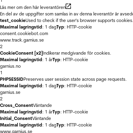
1
Läs mer om den här leverantören
En del av de uppgifter som samlas in av denna leverantör är avsed
test_cookie
Used to check if the user's browser supports cookies
Maximal lagringstid
: 1 dag
Typ
: HTTP-cookie
consent.cookiebot.com
www.track.garnius.se
2
CookieConsent [x2]
Indikerar medgivande för cookies.
Maximal lagringstid
: 1 år
Typ
: HTTP-cookie
garnius.no
1
PHPSESSID
Preserves user session state across page requests.
Maximal lagringstid
: 1 dag
Typ
: HTTP-cookie
garnius.se
2
Cross_Consent
Väntande
Maximal lagringstid
: 1 år
Typ
: HTTP-cookie
Initial_Consent
Väntande
Maximal lagringstid
: 1 dag
Typ
: HTTP-cookie
www.garnius.se