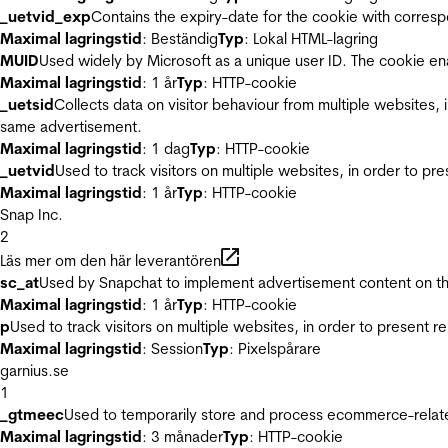
_uetvid_exp
Contains the expiry-date for the cookie with corres
Maximal lagringstid
: Beständig
Typ
: Lokal HTML-lagring
MUID
Used widely by Microsoft as a unique user ID. The cookie en
Maximal lagringstid
: 1 år
Typ
: HTTP-cookie
_uetsid
Collects data on visitor behaviour from multiple websites, 
same advertisement.
Maximal lagringstid
: 1 dag
Typ
: HTTP-cookie
_uetvid
Used to track visitors on multiple websites, in order to pr
Maximal lagringstid
: 1 år
Typ
: HTTP-cookie
Snap Inc.
2
Läs mer om den här leverantören
sc_at
Used by Snapchat to implement advertisement content on the w
Maximal lagringstid
: 1 år
Typ
: HTTP-cookie
p
Used to track visitors on multiple websites, in order to present 
Maximal lagringstid
: Session
Typ
: Pixelspårare
garnius.se
1
_gtmeec
Used to temporarily store and process ecommerce-related 
Maximal lagringstid
: 3 månader
Typ
: HTTP-cookie