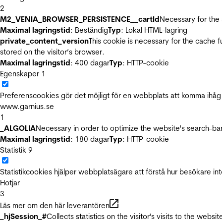
2
M2_VENIA_BROWSER_PERSISTENCE__cartId
Necessary for the 
Maximal lagringstid
: Beständig
Typ
: Lokal HTML-lagring
private_content_version
This cookie is necessary for the cache 
stored on the visitor’s browser.
Maximal lagringstid
: 400 dagar
Typ
: HTTP-cookie
Egenskaper
1
Preferenscookies gör det möjligt för en webbplats att komma ihåg i
www.garnius.se
1
_ALGOLIA
Necessary in order to optimize the website's search-bar
Maximal lagringstid
: 180 dagar
Typ
: HTTP-cookie
Statistik
9
Statistikcookies hjälper webbplatsägare att förstå hur besökare 
Hotjar
3
Läs mer om den här leverantören
_hjSession_#
Collects statistics on the visitor's visits to the we