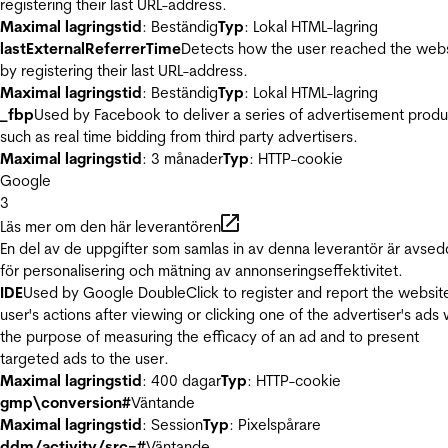
registering their last URL-address.
Maximal lagringstid
: Beständig
Typ
: Lokal HTML-lagring
lastExternalReferrerTime
Detects how the user reached the web
by registering their last URL-address.
Maximal lagringstid
: Beständig
Typ
: Lokal HTML-lagring
_fbp
Used by Facebook to deliver a series of advertisement produ
such as real time bidding from third party advertisers.
Maximal lagringstid
: 3 månader
Typ
: HTTP-cookie
Google
3
Läs mer om den här leverantören
En del av de uppgifter som samlas in av denna leverantör är avse
för personalisering och mätning av annonseringseffektivitet.
IDE
Used by Google DoubleClick to register and report the websit
user's actions after viewing or clicking one of the advertiser's ads 
the purpose of measuring the efficacy of an ad and to present
targeted ads to the user.
Maximal lagringstid
: 400 dagar
Typ
: HTTP-cookie
gmp\conversion#
Väntande
Maximal lagringstid
: Session
Typ
: Pixelspårare
ddm/activity/src=#
Väntande