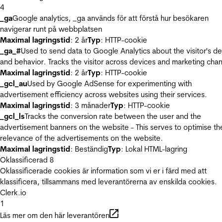
4
_ga
Google analytics, _ga används för att förstå hur besökaren
navigerar runt på webbplatsen
Maximal lagringstid
: 2 år
Typ
: HTTP-cookie
_ga_#
Used to send data to Google Analytics about the visitor's d
and behavior. Tracks the visitor across devices and marketing chan
Maximal lagringstid
: 2 år
Typ
: HTTP-cookie
_gcl_au
Used by Google AdSense for experimenting with
advertisement efficiency across websites using their services.
Maximal lagringstid
: 3 månader
Typ
: HTTP-cookie
_gcl_ls
Tracks the conversion rate between the user and the
advertisement banners on the website - This serves to optimise th
relevance of the advertisements on the website.
Maximal lagringstid
: Beständig
Typ
: Lokal HTML-lagring
Oklassificerad
8
Oklassificerade cookies är information som vi er i färd med att
klassificera, tillsammans med leverantörerna av enskilda cookies.
Clerk.io
1
Läs mer om den här leverantören