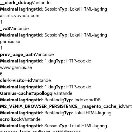
__clerk_debug
Väntande
Maximal lagringstid
: Session
Typ
: Lokal HTML-lagring
assets.voyado.com
1
_vaS
Väntande
Maximal lagringstid
: Session
Typ
: Lokal HTML-lagring
garnius.se
1
prev_page_path
Väntande
Maximal lagringstid
: 1 dag
Typ
: HTTP-cookie
www.garnius.se
5
clerk-visitor-id
Väntande
Maximal lagringstid
: 1 dag
Typ
: HTTP-cookie
Garnius-cache#apollogql
Väntande
Maximal lagringstid
: Beständig
Typ
: IndexeradDB
M2_VENIA_BROWSER_PERSISTENCE__magento_cache_id
Vän
Maximal lagringstid
: Beständig
Typ
: Lokal HTML-lagring
scrollLock
Väntande
Maximal lagringstid
: Session
Typ
: Lokal HTML-lagring