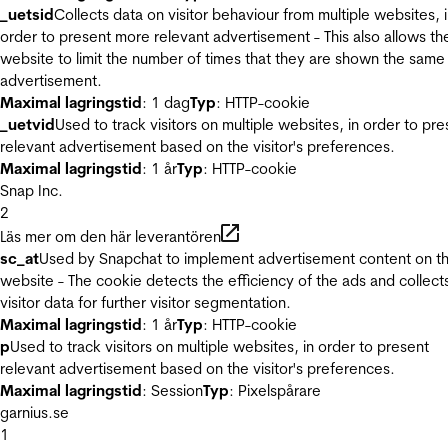
_uetsid
Collects data on visitor behaviour from multiple websites, 
order to present more relevant advertisement - This also allows th
website to limit the number of times that they are shown the same
advertisement.
Maximal lagringstid
: 1 dag
Typ
: HTTP-cookie
_uetvid
Used to track visitors on multiple websites, in order to pre
relevant advertisement based on the visitor's preferences.
Maximal lagringstid
: 1 år
Typ
: HTTP-cookie
Snap Inc.
2
Läs mer om den här leverantören
sc_at
Used by Snapchat to implement advertisement content on t
website - The cookie detects the efficiency of the ads and collect
visitor data for further visitor segmentation.
Maximal lagringstid
: 1 år
Typ
: HTTP-cookie
p
Used to track visitors on multiple websites, in order to present
relevant advertisement based on the visitor's preferences.
Maximal lagringstid
: Session
Typ
: Pixelspårare
garnius.se
1