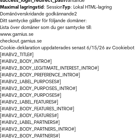
success_login_redirect_path
Väntande
Maximal lagringstid
: Session
Typ
: Lokal HTML-lagring
Domänöverskridande godkännande
2
Ditt samtycke gäller för följande domäner:
Lista över domäner som du ger samtycke till:
www.garnius.se
checkout.garnius.se
Cookie-deklaration uppdaterades senast 6/15/26 av
Cookiebot
[#IABV2_TITLE#]
[#IABV2_BODY_INTRO#]
[#IABV2_BODY_LEGITIMATE_INTEREST_INTRO#]
[#IABV2_BODY_PREFERENCE_INTRO#]
[#IABV2_LABEL_PURPOSES#]
[#IABV2_BODY_PURPOSES_INTRO#]
[#IABV2_BODY_PURPOSES#]
[#IABV2_LABEL_FEATURES#]
[#IABV2_BODY_FEATURES_INTRO#]
[#IABV2_BODY_FEATURES#]
[#IABV2_LABEL_PARTNERS#]
[#IABV2_BODY_PARTNERS_INTRO#]
[#IABV2_BODY_PARTNERS#]