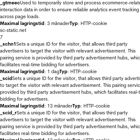
_gtmeec
Used to temporarily store and process ecommerce-relat
interaction data in order to ensure reliable analytics event tracking
across page loads.
Maximal lagringstid
: 3 månader
Typ
: HTTP-cookie
sc-static.net
7
_schn1
Sets a unique ID for the visitor, that allows third party
advertisers to target the visitor with relevant advertisement. This
pairing service is provided by third party advertisement hubs, whi
facilitates real-time bidding for advertisers.
Maximal lagringstid
: 1 dag
Typ
: HTTP-cookie
_scid
Sets a unique ID for the visitor, that allows third party advert
to target the visitor with relevant advertisement. This pairing servic
provided by third party advertisement hubs, which facilitates real-
bidding for advertisers.
Maximal lagringstid
: 13 månader
Typ
: HTTP-cookie
_scid_r
Sets a unique ID for the visitor, that allows third party
advertisers to target the visitor with relevant advertisement. This
pairing service is provided by third party advertisement hubs, whi
facilitates real-time bidding for advertisers.