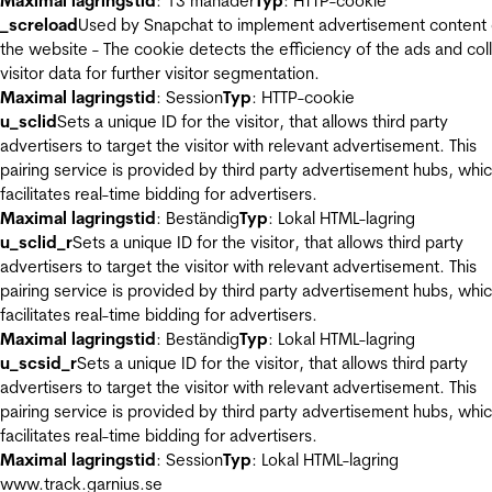
Maximal lagringstid
: 13 månader
Typ
: HTTP-cookie
_screload
Used by Snapchat to implement advertisement content
the website - The cookie detects the efficiency of the ads and col
visitor data for further visitor segmentation.
Maximal lagringstid
: Session
Typ
: HTTP-cookie
u_sclid
Sets a unique ID for the visitor, that allows third party
advertisers to target the visitor with relevant advertisement. This
pairing service is provided by third party advertisement hubs, whi
facilitates real-time bidding for advertisers.
Maximal lagringstid
: Beständig
Typ
: Lokal HTML-lagring
u_sclid_r
Sets a unique ID for the visitor, that allows third party
advertisers to target the visitor with relevant advertisement. This
pairing service is provided by third party advertisement hubs, whi
facilitates real-time bidding for advertisers.
Maximal lagringstid
: Beständig
Typ
: Lokal HTML-lagring
u_scsid_r
Sets a unique ID for the visitor, that allows third party
advertisers to target the visitor with relevant advertisement. This
pairing service is provided by third party advertisement hubs, whi
facilitates real-time bidding for advertisers.
Maximal lagringstid
: Session
Typ
: Lokal HTML-lagring
www.track.garnius.se