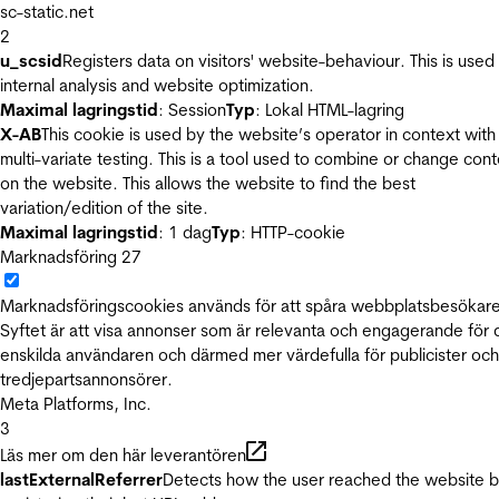
sc-static.net
2
u_scsid
Registers data on visitors' website-behaviour. This is used 
internal analysis and website optimization.
Maximal lagringstid
: Session
Typ
: Lokal HTML-lagring
X-AB
This cookie is used by the website’s operator in context with
multi-variate testing. This is a tool used to combine or change con
on the website. This allows the website to find the best
variation/edition of the site.
Maximal lagringstid
: 1 dag
Typ
: HTTP-cookie
Marknadsföring
27
Marknadsföringscookies används för att spåra webbplatsbesökare
Syftet är att visa annonser som är relevanta och engagerande för
enskilda användaren och därmed mer värdefulla för publicister och
tredjepartsannonsörer.
Meta Platforms, Inc.
3
Läs mer om den här leverantören
lastExternalReferrer
Detects how the user reached the website 