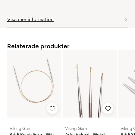
Visa mer information
Relaterade produkter
Viking Garn
Viking Garn
Viking 
Addi Rundsticka - Mässing
Addi Virknål - Metall