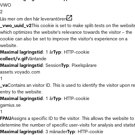
VWO
2
Läs mer om den här leverantören
_vwo_uuid_v2
This cookie is set to make split-tests on the websit
which optimizes the website's relevance towards the visitor – the
cookie can also be set to improve the visitor's experience on a
website.
Maximal lagringstid
: 1 år
Typ
: HTTP-cookie
collect/v.gif
Väntande
Maximal lagringstid
: Session
Typ
: Pixelspårare
assets.voyado.com
1
_va
Contains an visitor ID. This is used to identify the visitor upon r
entry to the website.
Maximal lagringstid
: 1 år
Typ
: HTTP-cookie
garnius.se
1
FPAU
Assigns a specific ID to the visitor. This allows the website to
determine the number of specific user-visits for analysis and statist
Maximal lagringstid
: 3 månader
Typ
: HTTP-cookie