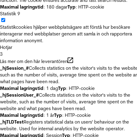
function. The cookie ensures accurate and fast search results.
Maximal lagringstid
: 180 dagar
Typ
: HTTP-cookie
Statistik
9
Statistikcookies hjälper webbplatsägare att förstå hur besökare
interagerar med webbplatser genom att samla in och rapportera
information anonymt.
Hotjar
3
Läs mer om den här leverantören
_hjSession_#
Collects statistics on the visitor's visits to the websit
such as the number of visits, average time spent on the website a
what pages have been read.
Maximal lagringstid
: 1 dag
Typ
: HTTP-cookie
_hjSessionUser_#
Collects statistics on the visitor's visits to the
website, such as the number of visits, average time spent on the
website and what pages have been read.
Maximal lagringstid
: 1 år
Typ
: HTTP-cookie
_hjTLDTest
Registers statistical data on users' behaviour on the
website. Used for internal analytics by the website operator.
Maximal lagringstid
: Session
Typ
: HTTP-cookie