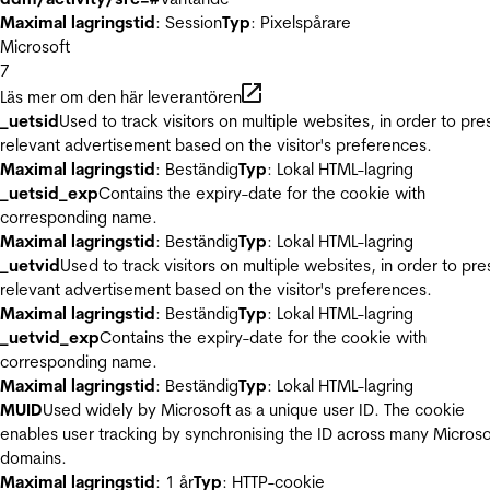
Maximal lagringstid
: Session
Typ
: Pixelspårare
Microsoft
7
Läs mer om den här leverantören
_uetsid
Used to track visitors on multiple websites, in order to pre
relevant advertisement based on the visitor's preferences.
Maximal lagringstid
: Beständig
Typ
: Lokal HTML-lagring
_uetsid_exp
Contains the expiry-date for the cookie with
corresponding name.
Maximal lagringstid
: Beständig
Typ
: Lokal HTML-lagring
_uetvid
Used to track visitors on multiple websites, in order to pre
relevant advertisement based on the visitor's preferences.
Maximal lagringstid
: Beständig
Typ
: Lokal HTML-lagring
_uetvid_exp
Contains the expiry-date for the cookie with
corresponding name.
Maximal lagringstid
: Beständig
Typ
: Lokal HTML-lagring
MUID
Used widely by Microsoft as a unique user ID. The cookie
enables user tracking by synchronising the ID across many Microso
domains.
Maximal lagringstid
: 1 år
Typ
: HTTP-cookie