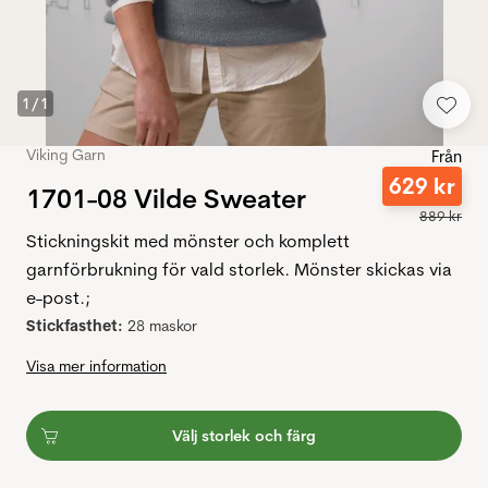
1
/
1
Viking Garn
Från
629
kr
1701-08 Vilde Sweater
889
kr
Stickningskit med mönster och komplett
garnförbrukning för vald storlek. Mönster skickas via
e-post.;
Stickfasthet:
28 maskor
Visa mer information
Välj storlek och färg