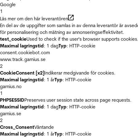
Google
1
Läs mer om den här leverantören
En del av de uppgifter som samlas in av denna leverantör är avse
för personalisering och mätning av annonseringseffektivitet.
test_cookie
Used to check if the user's browser supports cookies
Maximal lagringstid
: 1 dag
Typ
: HTTP-cookie
consent.cookiebot.com
www.track.garnius.se
2
CookieConsent [x2]
Indikerar medgivande för cookies.
Maximal lagringstid
: 1 år
Typ
: HTTP-cookie
garnius.no
1
PHPSESSID
Preserves user session state across page requests.
Maximal lagringstid
: 1 dag
Typ
: HTTP-cookie
garnius.se
2
Cross_Consent
Väntande
Maximal lagringstid
: 1 år
Typ
: HTTP-cookie