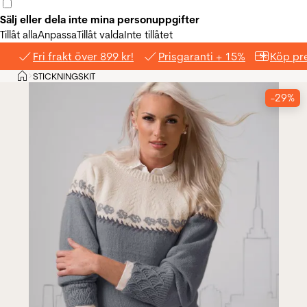
Sälj eller dela inte mina personuppgifter
Tillåt alla
Anpassa
Tillåt valda
Inte tillåtet
Fri frakt över 899 kr!
Prisgaranti + 15%
Köp pre
Hem
STICKNINGSKIT
>
-29%