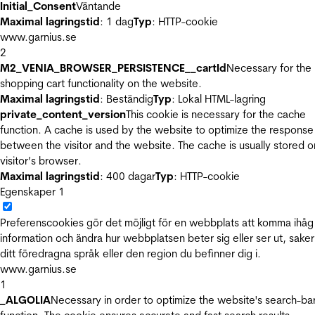
Initial_Consent
Väntande
Maximal lagringstid
: 1 dag
Typ
: HTTP-cookie
www.garnius.se
2
M2_VENIA_BROWSER_PERSISTENCE__cartId
Necessary for the
shopping cart functionality on the website.
Maximal lagringstid
: Beständig
Typ
: Lokal HTML-lagring
private_content_version
This cookie is necessary for the cache
function. A cache is used by the website to optimize the response
between the visitor and the website. The cache is usually stored o
visitor’s browser.
Maximal lagringstid
: 400 dagar
Typ
: HTTP-cookie
Egenskaper
1
Preferenscookies gör det möjligt för en webbplats att komma ihåg
information och ändra hur webbplatsen beter sig eller ser ut, sake
ditt föredragna språk eller den region du befinner dig i.
www.garnius.se
1
_ALGOLIA
Necessary in order to optimize the website's search-ba