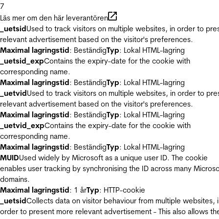
7
Läs mer om den här leverantören
_uetsid
Used to track visitors on multiple websites, in order to pre
relevant advertisement based on the visitor's preferences.
Maximal lagringstid
: Beständig
Typ
: Lokal HTML-lagring
_uetsid_exp
Contains the expiry-date for the cookie with
corresponding name.
Maximal lagringstid
: Beständig
Typ
: Lokal HTML-lagring
_uetvid
Used to track visitors on multiple websites, in order to pre
relevant advertisement based on the visitor's preferences.
Maximal lagringstid
: Beständig
Typ
: Lokal HTML-lagring
_uetvid_exp
Contains the expiry-date for the cookie with
corresponding name.
Maximal lagringstid
: Beständig
Typ
: Lokal HTML-lagring
MUID
Used widely by Microsoft as a unique user ID. The cookie
enables user tracking by synchronising the ID across many Microso
domains.
Maximal lagringstid
: 1 år
Typ
: HTTP-cookie
_uetsid
Collects data on visitor behaviour from multiple websites, 
order to present more relevant advertisement - This also allows th