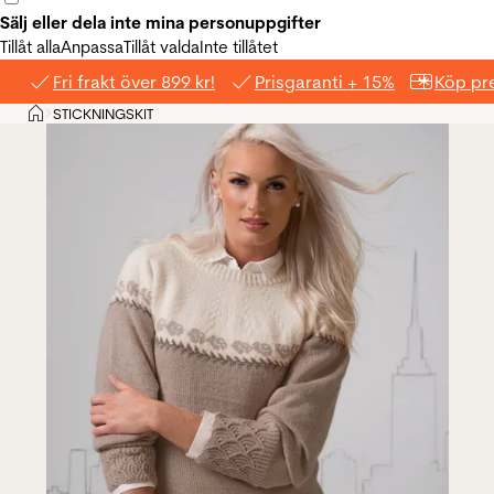
Sälj eller dela inte mina personuppgifter
Tillåt alla
Anpassa
Tillåt valda
Inte tillåtet
Fri frakt över 899 kr!
Prisgaranti + 15%
Köp pre
Hem
STICKNINGSKIT
>