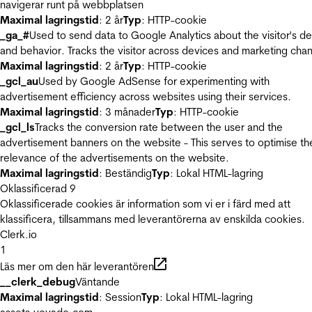
navigerar runt på webbplatsen
Maximal lagringstid
: 2 år
Typ
: HTTP-cookie
_ga_#
Used to send data to Google Analytics about the visitor's d
and behavior. Tracks the visitor across devices and marketing chan
Maximal lagringstid
: 2 år
Typ
: HTTP-cookie
_gcl_au
Used by Google AdSense for experimenting with
advertisement efficiency across websites using their services.
Maximal lagringstid
: 3 månader
Typ
: HTTP-cookie
_gcl_ls
Tracks the conversion rate between the user and the
advertisement banners on the website - This serves to optimise th
relevance of the advertisements on the website.
Maximal lagringstid
: Beständig
Typ
: Lokal HTML-lagring
Oklassificerad
9
Oklassificerade cookies är information som vi er i färd med att
klassificera, tillsammans med leverantörerna av enskilda cookies.
Clerk.io
1
Läs mer om den här leverantören
__clerk_debug
Väntande
Maximal lagringstid
: Session
Typ
: Lokal HTML-lagring