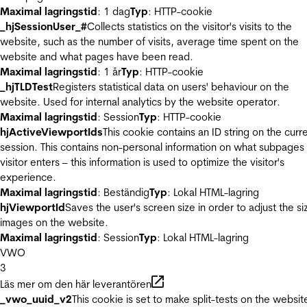
Maximal lagringstid
: 1 dag
Typ
: HTTP-cookie
_hjSessionUser_#
Collects statistics on the visitor's visits to the
website, such as the number of visits, average time spent on the
website and what pages have been read.
Maximal lagringstid
: 1 år
Typ
: HTTP-cookie
_hjTLDTest
Registers statistical data on users' behaviour on the
website. Used for internal analytics by the website operator.
Maximal lagringstid
: Session
Typ
: HTTP-cookie
hjActiveViewportIds
This cookie contains an ID string on the curr
session. This contains non-personal information on what subpages
visitor enters – this information is used to optimize the visitor's
experience.
Maximal lagringstid
: Beständig
Typ
: Lokal HTML-lagring
hjViewportId
Saves the user's screen size in order to adjust the si
images on the website.
Maximal lagringstid
: Session
Typ
: Lokal HTML-lagring
VWO
3
Läs mer om den här leverantören
_vwo_uuid_v2
This cookie is set to make split-tests on the websit