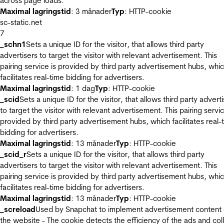
across page loads.
Maximal lagringstid
: 3 månader
Typ
: HTTP-cookie
sc-static.net
7
_schn1
Sets a unique ID for the visitor, that allows third party
advertisers to target the visitor with relevant advertisement. This
pairing service is provided by third party advertisement hubs, whi
facilitates real-time bidding for advertisers.
Maximal lagringstid
: 1 dag
Typ
: HTTP-cookie
_scid
Sets a unique ID for the visitor, that allows third party advert
to target the visitor with relevant advertisement. This pairing servic
provided by third party advertisement hubs, which facilitates real-
bidding for advertisers.
Maximal lagringstid
: 13 månader
Typ
: HTTP-cookie
_scid_r
Sets a unique ID for the visitor, that allows third party
advertisers to target the visitor with relevant advertisement. This
pairing service is provided by third party advertisement hubs, whi
facilitates real-time bidding for advertisers.
Maximal lagringstid
: 13 månader
Typ
: HTTP-cookie
_screload
Used by Snapchat to implement advertisement content
the website - The cookie detects the efficiency of the ads and col