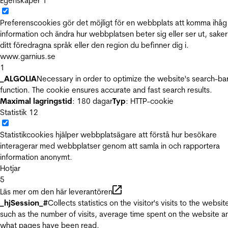
Egenskaper
1
Preferenscookies gör det möjligt för en webbplats att komma ihåg
information och ändra hur webbplatsen beter sig eller ser ut, sake
ditt föredragna språk eller den region du befinner dig i.
www.garnius.se
1
_ALGOLIA
Necessary in order to optimize the website's search-ba
function. The cookie ensures accurate and fast search results.
Maximal lagringstid
: 180 dagar
Typ
: HTTP-cookie
Statistik
12
Statistikcookies hjälper webbplatsägare att förstå hur besökare
interagerar med webbplatser genom att samla in och rapportera
information anonymt.
Hotjar
5
Läs mer om den här leverantören
_hjSession_#
Collects statistics on the visitor's visits to the websit
such as the number of visits, average time spent on the website a
what pages have been read.