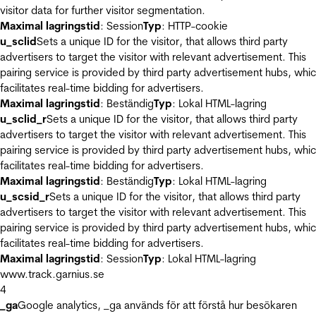
visitor data for further visitor segmentation.
Maximal lagringstid
: Session
Typ
: HTTP-cookie
u_sclid
Sets a unique ID for the visitor, that allows third party
advertisers to target the visitor with relevant advertisement. This
pairing service is provided by third party advertisement hubs, whi
facilitates real-time bidding for advertisers.
Maximal lagringstid
: Beständig
Typ
: Lokal HTML-lagring
u_sclid_r
Sets a unique ID for the visitor, that allows third party
advertisers to target the visitor with relevant advertisement. This
pairing service is provided by third party advertisement hubs, whi
facilitates real-time bidding for advertisers.
Maximal lagringstid
: Beständig
Typ
: Lokal HTML-lagring
u_scsid_r
Sets a unique ID for the visitor, that allows third party
advertisers to target the visitor with relevant advertisement. This
pairing service is provided by third party advertisement hubs, whi
facilitates real-time bidding for advertisers.
Maximal lagringstid
: Session
Typ
: Lokal HTML-lagring
www.track.garnius.se
4
_ga
Google analytics, _ga används för att förstå hur besökaren