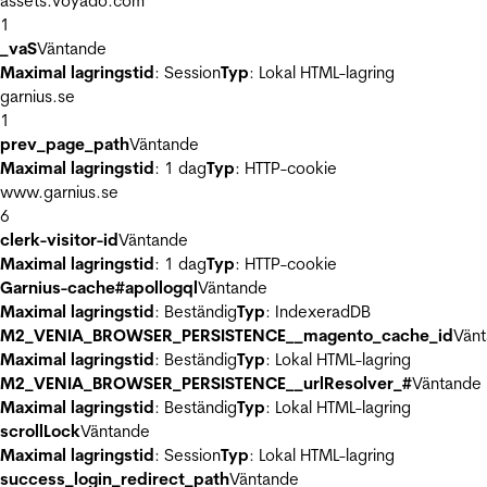
assets.voyado.com
1
_vaS
Väntande
Maximal lagringstid
: Session
Typ
: Lokal HTML-lagring
garnius.se
1
prev_page_path
Väntande
Maximal lagringstid
: 1 dag
Typ
: HTTP-cookie
www.garnius.se
6
clerk-visitor-id
Väntande
Maximal lagringstid
: 1 dag
Typ
: HTTP-cookie
Garnius-cache#apollogql
Väntande
Maximal lagringstid
: Beständig
Typ
: IndexeradDB
M2_VENIA_BROWSER_PERSISTENCE__magento_cache_id
Vän
Maximal lagringstid
: Beständig
Typ
: Lokal HTML-lagring
M2_VENIA_BROWSER_PERSISTENCE__urlResolver_#
Väntande
Maximal lagringstid
: Beständig
Typ
: Lokal HTML-lagring
scrollLock
Väntande
Maximal lagringstid
: Session
Typ
: Lokal HTML-lagring
success_login_redirect_path
Väntande