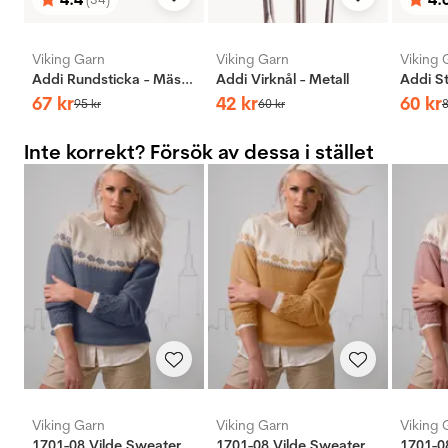
Betyg:
utav 5 stjärnor
Bety
utav 
Viking Garn
Viking Garn
Viking 
Addi Rundsticka - Mässing
Addi Virknål - Metall
67
kr
42
kr
60
kr
95
kr
60
kr
Inte korrekt? Försök av dessa i stället
Viking Garn
Viking Garn
Viking 
1701-08 Vilde Sweater
1701-08 Vilde Sweater
1701-0