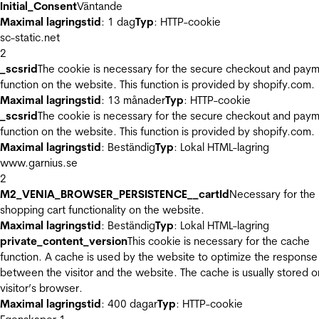
Initial_Consent
Väntande
Maximal lagringstid
: 1 dag
Typ
: HTTP-cookie
sc-static.net
2
_scsrid
The cookie is necessary for the secure checkout and pay
function on the website. This function is provided by shopify.com.
Maximal lagringstid
: 13 månader
Typ
: HTTP-cookie
_scsrid
The cookie is necessary for the secure checkout and pay
function on the website. This function is provided by shopify.com.
Maximal lagringstid
: Beständig
Typ
: Lokal HTML-lagring
www.garnius.se
2
M2_VENIA_BROWSER_PERSISTENCE__cartId
Necessary for the
shopping cart functionality on the website.
Maximal lagringstid
: Beständig
Typ
: Lokal HTML-lagring
private_content_version
This cookie is necessary for the cache
function. A cache is used by the website to optimize the response
between the visitor and the website. The cache is usually stored o
visitor’s browser.
Maximal lagringstid
: 400 dagar
Typ
: HTTP-cookie