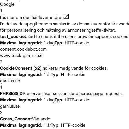
Google
1
Läs mer om den här leverantören
En del av de uppgifter som samlas in av denna leverantör är avse
för personalisering och mätning av annonseringseffektivitet.
test_cookie
Used to check if the user's browser supports cookies
Maximal lagringstid
: 1 dag
Typ
: HTTP-cookie
consent.cookiebot.com
www.track.garnius.se
2
CookieConsent [x2]
Indikerar medgivande för cookies.
Maximal lagringstid
: 1 år
Typ
: HTTP-cookie
garnius.no
1
PHPSESSID
Preserves user session state across page requests.
Maximal lagringstid
: 1 dag
Typ
: HTTP-cookie
garnius.se
2
Cross_Consent
Väntande
Maximal lagringstid
: 1 år
Typ
: HTTP-cookie