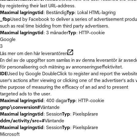
by registering their last URL-address.
Maximal lagringstid
: Beständig
Typ
: Lokal HTML-lagring
_fbp
Used by Facebook to deliver a series of advertisement produ
such as real time bidding from third party advertisers.
Maximal lagringstid
: 3 månader
Typ
: HTTP-cookie
Google
3
Läs mer om den här leverantören
En del av de uppgifter som samlas in av denna leverantör är avse
för personalisering och mätning av annonseringseffektivitet.
IDE
Used by Google DoubleClick to register and report the websit
user's actions after viewing or clicking one of the advertiser's ads 
the purpose of measuring the efficacy of an ad and to present
targeted ads to the user.
Maximal lagringstid
: 400 dagar
Typ
: HTTP-cookie
gmp\conversion#
Väntande
Maximal lagringstid
: Session
Typ
: Pixelspårare
ddm/activity/src=#
Väntande
Maximal lagringstid
: Session
Typ
: Pixelspårare
Microsoft