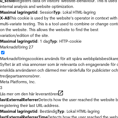
u_scsid
Registers data on visitors' website-behaviour. This is used 
internal analysis and website optimization.
Maximal lagringstid
: Session
Typ
: Lokal HTML-lagring
X-AB
This cookie is used by the website’s operator in context with
multi-variate testing. This is a tool used to combine or change con
on the website. This allows the website to find the best
variation/edition of the site.
Maximal lagringstid
: 1 dag
Typ
: HTTP-cookie
Marknadsföring
27
Marknadsföringscookies används för att spåra webbplatsbesökare
Syftet är att visa annonser som är relevanta och engagerande för
enskilda användaren och därmed mer värdefulla för publicister och
tredjepartsannonsörer.
Meta Platforms, Inc.
3
Läs mer om den här leverantören
lastExternalReferrer
Detects how the user reached the website 
registering their last URL-address.
Maximal lagringstid
: Beständig
Typ
: Lokal HTML-lagring
lastExternalReferrerTime
Detects how the user reached the web