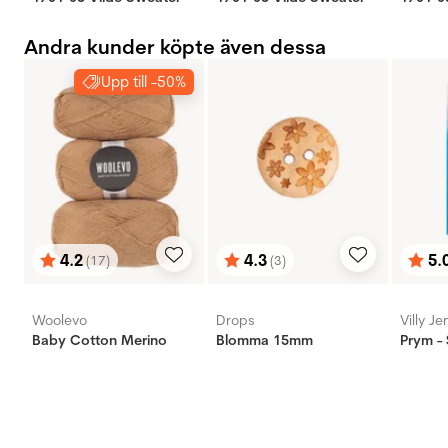
Andra kunder köpte även dessa
Upp till -50%
4.2
4.3
5.
(17)
(3)
Betyg:
utav 5 stjärnor
Betyg:
utav 5 stjärnor
Bety
utav 
Woolevo
Drops
Villy J
Baby Cotton Merino
Blomma 15mm