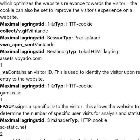
which optimizes the website's relevance towards the visitor – the
cookie can also be set to improve the visitor's experience on a
website.
Maximal lagringstid
: 1 år
Typ
: HTTP-cookie
collect/v.gif
Väntande
Maximal lagringstid
: Session
Typ
: Pixelspårare
vwo_apm_sent
Väntande
Maximal lagringstid
: Beständig
Typ
: Lokal HTML-lagring
assets.voyado.com
1
_va
Contains an visitor ID. This is used to identify the visitor upon r
entry to the website.
Maximal lagringstid
: 1 år
Typ
: HTTP-cookie
garnius.se
1
FPAU
Assigns a specific ID to the visitor. This allows the website to
determine the number of specific user-visits for analysis and statist
Maximal lagringstid
: 3 månader
Typ
: HTTP-cookie
sc-static.net
2