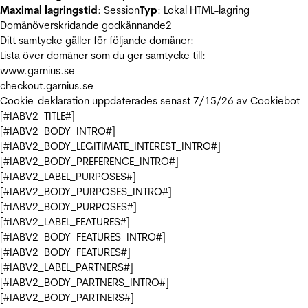
Maximal lagringstid
: Session
Typ
: Lokal HTML-lagring
Domänöverskridande godkännande
2
Ditt samtycke gäller för följande domäner:
Lista över domäner som du ger samtycke till:
www.garnius.se
checkout.garnius.se
Cookie-deklaration uppdaterades senast 7/15/26 av
Cookiebot
[#IABV2_TITLE#]
[#IABV2_BODY_INTRO#]
[#IABV2_BODY_LEGITIMATE_INTEREST_INTRO#]
[#IABV2_BODY_PREFERENCE_INTRO#]
[#IABV2_LABEL_PURPOSES#]
[#IABV2_BODY_PURPOSES_INTRO#]
[#IABV2_BODY_PURPOSES#]
[#IABV2_LABEL_FEATURES#]
[#IABV2_BODY_FEATURES_INTRO#]
[#IABV2_BODY_FEATURES#]
[#IABV2_LABEL_PARTNERS#]
[#IABV2_BODY_PARTNERS_INTRO#]
[#IABV2_BODY_PARTNERS#]