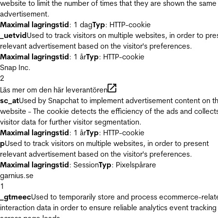
website to limit the number of times that they are shown the same
advertisement.
Maximal lagringstid
: 1 dag
Typ
: HTTP-cookie
_uetvid
Used to track visitors on multiple websites, in order to pre
relevant advertisement based on the visitor's preferences.
Maximal lagringstid
: 1 år
Typ
: HTTP-cookie
Snap Inc.
2
Läs mer om den här leverantören
sc_at
Used by Snapchat to implement advertisement content on t
website - The cookie detects the efficiency of the ads and collect
visitor data for further visitor segmentation.
Maximal lagringstid
: 1 år
Typ
: HTTP-cookie
p
Used to track visitors on multiple websites, in order to present
relevant advertisement based on the visitor's preferences.
Maximal lagringstid
: Session
Typ
: Pixelspårare
garnius.se
1
_gtmeec
Used to temporarily store and process ecommerce-relat
interaction data in order to ensure reliable analytics event tracking