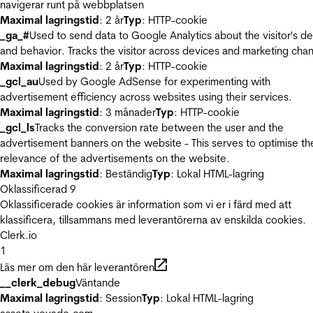
navigerar runt på webbplatsen
Maximal lagringstid
: 2 år
Typ
: HTTP-cookie
_ga_#
Used to send data to Google Analytics about the visitor's d
and behavior. Tracks the visitor across devices and marketing chan
Maximal lagringstid
: 2 år
Typ
: HTTP-cookie
_gcl_au
Used by Google AdSense for experimenting with
advertisement efficiency across websites using their services.
Maximal lagringstid
: 3 månader
Typ
: HTTP-cookie
_gcl_ls
Tracks the conversion rate between the user and the
advertisement banners on the website - This serves to optimise th
relevance of the advertisements on the website.
Maximal lagringstid
: Beständig
Typ
: Lokal HTML-lagring
Oklassificerad
9
Oklassificerade cookies är information som vi er i färd med att
klassificera, tillsammans med leverantörerna av enskilda cookies.
Clerk.io
1
Läs mer om den här leverantören
__clerk_debug
Väntande
Maximal lagringstid
: Session
Typ
: Lokal HTML-lagring