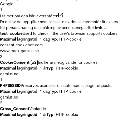
Google
1
Läs mer om den här leverantören
En del av de uppgifter som samlas in av denna leverantör är avse
för personalisering och mätning av annonseringseffektivitet.
test_cookie
Used to check if the user's browser supports cookies
Maximal lagringstid
: 1 dag
Typ
: HTTP-cookie
consent.cookiebot.com
www.track.garnius.se
2
CookieConsent [x2]
Indikerar medgivande för cookies.
Maximal lagringstid
: 1 år
Typ
: HTTP-cookie
garnius.no
1
PHPSESSID
Preserves user session state across page requests.
Maximal lagringstid
: 1 dag
Typ
: HTTP-cookie
garnius.se
2
Cross_Consent
Väntande
Maximal lagringstid
: 1 år
Typ
: HTTP-cookie