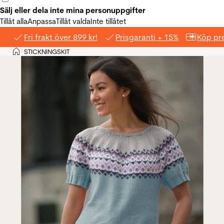
Sälj eller dela inte mina personuppgifter
Tillåt alla
Anpassa
Tillåt valda
Inte tillåtet
Fri frakt över 899 kr!
Prisgaranti + 15%
Köp pre
Hem
STICKNINGSKIT
>