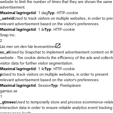
website to limit the number of times that they are shown the same
advertisement.
Maximal lagringstid
: 1 dag
Typ
: HTTP-cookie
_uetvid
Used to track visitors on multiple websites, in order to pre
relevant advertisement based on the visitor's preferences.
Maximal lagringstid
: 1 år
Typ
: HTTP-cookie
Snap Inc.
2
Läs mer om den här leverantören
sc_at
Used by Snapchat to implement advertisement content on t
website - The cookie detects the efficiency of the ads and collect
visitor data for further visitor segmentation.
Maximal lagringstid
: 1 år
Typ
: HTTP-cookie
p
Used to track visitors on multiple websites, in order to present
relevant advertisement based on the visitor's preferences.
Maximal lagringstid
: Session
Typ
: Pixelspårare
garnius.se
1
_gtmeec
Used to temporarily store and process ecommerce-relat
interaction data in order to ensure reliable analytics event tracking