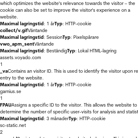
which optimizes the website's relevance towards the visitor – the
cookie can also be set to improve the visitor's experience on a
website.
Maximal lagringstid
: 1 år
Typ
: HTTP-cookie
collect/v.gif
Väntande
Maximal lagringstid
: Session
Typ
: Pixelspårare
vwo_apm_sent
Väntande
Maximal lagringstid
: Beständig
Typ
: Lokal HTML-lagring
assets.voyado.com
1
_va
Contains an visitor ID. This is used to identify the visitor upon r
entry to the website.
Maximal lagringstid
: 1 år
Typ
: HTTP-cookie
garnius.se
1
FPAU
Assigns a specific ID to the visitor. This allows the website to
determine the number of specific user-visits for analysis and statist
Maximal lagringstid
: 3 månader
Typ
: HTTP-cookie
sc-static.net
2