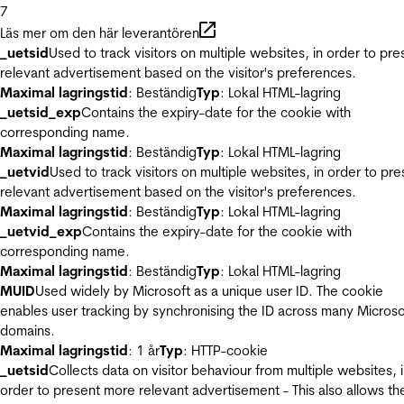
7
Läs mer om den här leverantören
_uetsid
Used to track visitors on multiple websites, in order to pre
relevant advertisement based on the visitor's preferences.
Maximal lagringstid
: Beständig
Typ
: Lokal HTML-lagring
_uetsid_exp
Contains the expiry-date for the cookie with
corresponding name.
Maximal lagringstid
: Beständig
Typ
: Lokal HTML-lagring
_uetvid
Used to track visitors on multiple websites, in order to pre
relevant advertisement based on the visitor's preferences.
Maximal lagringstid
: Beständig
Typ
: Lokal HTML-lagring
_uetvid_exp
Contains the expiry-date for the cookie with
corresponding name.
Maximal lagringstid
: Beständig
Typ
: Lokal HTML-lagring
MUID
Used widely by Microsoft as a unique user ID. The cookie
enables user tracking by synchronising the ID across many Microso
domains.
Maximal lagringstid
: 1 år
Typ
: HTTP-cookie
_uetsid
Collects data on visitor behaviour from multiple websites, 
order to present more relevant advertisement - This also allows th