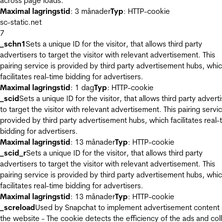
across page loads.
Maximal lagringstid
: 3 månader
Typ
: HTTP-cookie
sc-static.net
7
_schn1
Sets a unique ID for the visitor, that allows third party
advertisers to target the visitor with relevant advertisement. This
pairing service is provided by third party advertisement hubs, whi
facilitates real-time bidding for advertisers.
Maximal lagringstid
: 1 dag
Typ
: HTTP-cookie
_scid
Sets a unique ID for the visitor, that allows third party advert
to target the visitor with relevant advertisement. This pairing servic
provided by third party advertisement hubs, which facilitates real-
bidding for advertisers.
Maximal lagringstid
: 13 månader
Typ
: HTTP-cookie
_scid_r
Sets a unique ID for the visitor, that allows third party
advertisers to target the visitor with relevant advertisement. This
pairing service is provided by third party advertisement hubs, whi
facilitates real-time bidding for advertisers.
Maximal lagringstid
: 13 månader
Typ
: HTTP-cookie
_screload
Used by Snapchat to implement advertisement content
the website - The cookie detects the efficiency of the ads and col