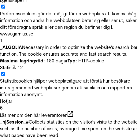
Egenskaper
1
Preferenscookies gör det möjligt för en webbplats att komma ihåg
information och ändra hur webbplatsen beter sig eller ser ut, sake
ditt föredragna språk eller den region du befinner dig i.
www.garnius.se
1
_ALGOLIA
Necessary in order to optimize the website's search-ba
function. The cookie ensures accurate and fast search results.
Maximal lagringstid
: 180 dagar
Typ
: HTTP-cookie
Statistik
12
Statistikcookies hjälper webbplatsägare att förstå hur besökare
interagerar med webbplatser genom att samla in och rapportera
information anonymt.
Hotjar
5
Läs mer om den här leverantören
_hjSession_#
Collects statistics on the visitor's visits to the websit
such as the number of visits, average time spent on the website a
what pages have been read.