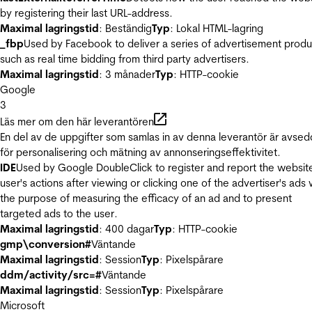
by registering their last URL-address.
Maximal lagringstid
: Beständig
Typ
: Lokal HTML-lagring
_fbp
Used by Facebook to deliver a series of advertisement produ
such as real time bidding from third party advertisers.
Maximal lagringstid
: 3 månader
Typ
: HTTP-cookie
Google
3
Läs mer om den här leverantören
En del av de uppgifter som samlas in av denna leverantör är avse
för personalisering och mätning av annonseringseffektivitet.
IDE
Used by Google DoubleClick to register and report the websit
user's actions after viewing or clicking one of the advertiser's ads 
the purpose of measuring the efficacy of an ad and to present
targeted ads to the user.
Maximal lagringstid
: 400 dagar
Typ
: HTTP-cookie
gmp\conversion#
Väntande
Maximal lagringstid
: Session
Typ
: Pixelspårare
ddm/activity/src=#
Väntande
Maximal lagringstid
: Session
Typ
: Pixelspårare
Microsoft