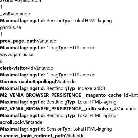
assets.voyado.com
1
_vaS
Väntande
Maximal lagringstid
: Session
Typ
: Lokal HTML-lagring
garnius.se
1
prev_page_path
Väntande
Maximal lagringstid
: 1 dag
Typ
: HTTP-cookie
www.garnius.se
6
clerk-visitor-id
Väntande
Maximal lagringstid
: 1 dag
Typ
: HTTP-cookie
Garnius-cache#apollogql
Väntande
Maximal lagringstid
: Beständig
Typ
: IndexeradDB
M2_VENIA_BROWSER_PERSISTENCE__magento_cache_id
Vän
Maximal lagringstid
: Beständig
Typ
: Lokal HTML-lagring
M2_VENIA_BROWSER_PERSISTENCE__urlResolver_#
Väntande
Maximal lagringstid
: Beständig
Typ
: Lokal HTML-lagring
scrollLock
Väntande
Maximal lagringstid
: Session
Typ
: Lokal HTML-lagring
success_login_redirect_path
Väntande