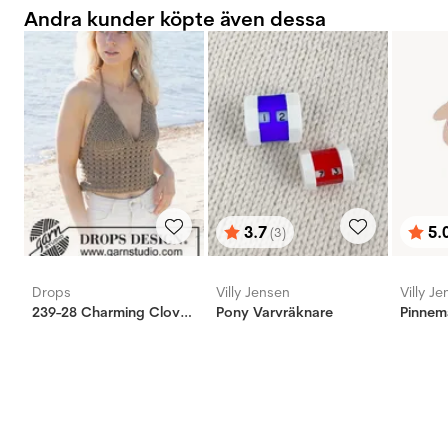
Andra kunder köpte även dessa
3.7
5.
(3)
Betyg:
utav 5 stjärnor
Bety
utav 
Drops
Villy Jensen
Villy J
239-28 Charming Clover Top
Pony Varvräknare
Pinnem