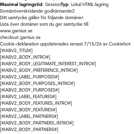
Maximal lagringstid
: Session
Typ
: Lokal HTML-lagring
Domänöverskridande godkännande
2
Ditt samtycke gäller för följande domäner:
Lista över domäner som du ger samtycke till:
www.garnius.se
checkout.garnius.se
Cookie-deklaration uppdaterades senast 7/15/26 av
Cookiebot
[#IABV2_TITLE#]
[#IABV2_BODY_INTRO#]
[#IABV2_BODY_LEGITIMATE_INTEREST_INTRO#]
[#IABV2_BODY_PREFERENCE_INTRO#]
[#IABV2_LABEL_PURPOSES#]
[#IABV2_BODY_PURPOSES_INTRO#]
[#IABV2_BODY_PURPOSES#]
[#IABV2_LABEL_FEATURES#]
[#IABV2_BODY_FEATURES_INTRO#]
[#IABV2_BODY_FEATURES#]
[#IABV2_LABEL_PARTNERS#]
[#IABV2_BODY_PARTNERS_INTRO#]
[#IABV2_BODY_PARTNERS#]