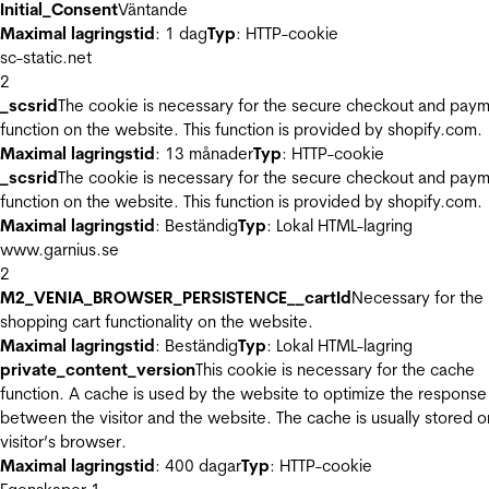
Initial_Consent
Väntande
Maximal lagringstid
: 1 dag
Typ
: HTTP-cookie
sc-static.net
2
_scsrid
The cookie is necessary for the secure checkout and pay
function on the website. This function is provided by shopify.com.
Maximal lagringstid
: 13 månader
Typ
: HTTP-cookie
_scsrid
The cookie is necessary for the secure checkout and pay
function on the website. This function is provided by shopify.com.
Maximal lagringstid
: Beständig
Typ
: Lokal HTML-lagring
www.garnius.se
2
M2_VENIA_BROWSER_PERSISTENCE__cartId
Necessary for the
shopping cart functionality on the website.
Maximal lagringstid
: Beständig
Typ
: Lokal HTML-lagring
private_content_version
This cookie is necessary for the cache
function. A cache is used by the website to optimize the response
between the visitor and the website. The cache is usually stored o
visitor’s browser.
Maximal lagringstid
: 400 dagar
Typ
: HTTP-cookie