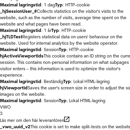
Maximal lagringstid
: 1 dag
Typ
: HTTP-cookie
_hjSessionUser_#
Collects statistics on the visitor's visits to the
website, such as the number of visits, average time spent on the
website and what pages have been read.
Maximal lagringstid
: 1 år
Typ
: HTTP-cookie
_hjTLDTest
Registers statistical data on users' behaviour on the
website. Used for internal analytics by the website operator.
Maximal lagringstid
: Session
Typ
: HTTP-cookie
hjActiveViewportIds
This cookie contains an ID string on the curr
session. This contains non-personal information on what subpages
visitor enters – this information is used to optimize the visitor's
experience.
Maximal lagringstid
: Beständig
Typ
: Lokal HTML-lagring
hjViewportId
Saves the user's screen size in order to adjust the si
images on the website.
Maximal lagringstid
: Session
Typ
: Lokal HTML-lagring
VWO
3
Läs mer om den här leverantören
_vwo_uuid_v2
This cookie is set to make split-tests on the websit