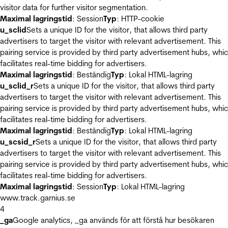
visitor data for further visitor segmentation.
Maximal lagringstid
: Session
Typ
: HTTP-cookie
u_sclid
Sets a unique ID for the visitor, that allows third party
advertisers to target the visitor with relevant advertisement. This
pairing service is provided by third party advertisement hubs, whi
facilitates real-time bidding for advertisers.
Maximal lagringstid
: Beständig
Typ
: Lokal HTML-lagring
u_sclid_r
Sets a unique ID for the visitor, that allows third party
advertisers to target the visitor with relevant advertisement. This
pairing service is provided by third party advertisement hubs, whi
facilitates real-time bidding for advertisers.
Maximal lagringstid
: Beständig
Typ
: Lokal HTML-lagring
u_scsid_r
Sets a unique ID for the visitor, that allows third party
advertisers to target the visitor with relevant advertisement. This
pairing service is provided by third party advertisement hubs, whi
facilitates real-time bidding for advertisers.
Maximal lagringstid
: Session
Typ
: Lokal HTML-lagring
www.track.garnius.se
4
_ga
Google analytics, _ga används för att förstå hur besökaren