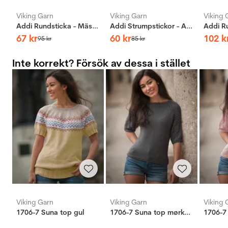
Viking Garn
Viking Garn
Viking 
Addi Rundsticka - Mässing
Addi Strumpstickor - Aluminium
67
kr
60
kr
102
k
95
kr
85
kr
Inte korrekt? Försök av dessa i stället
Viking Garn
Viking Garn
Viking 
1706-7 Suna top gul
1706-7 Suna top mørkgrå