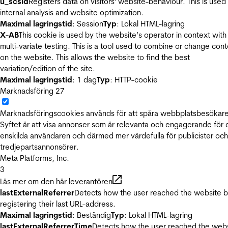
u_scsid
Registers data on visitors' website-behaviour. This is used 
internal analysis and website optimization.
Maximal lagringstid
: Session
Typ
: Lokal HTML-lagring
X-AB
This cookie is used by the website’s operator in context with
multi-variate testing. This is a tool used to combine or change con
on the website. This allows the website to find the best
variation/edition of the site.
Maximal lagringstid
: 1 dag
Typ
: HTTP-cookie
Marknadsföring
27
Marknadsföringscookies används för att spåra webbplatsbesökare
Syftet är att visa annonser som är relevanta och engagerande för
enskilda användaren och därmed mer värdefulla för publicister och
tredjepartsannonsörer.
Meta Platforms, Inc.
3
Läs mer om den här leverantören
lastExternalReferrer
Detects how the user reached the website 
registering their last URL-address.
Maximal lagringstid
: Beständig
Typ
: Lokal HTML-lagring
lastExternalReferrerTime
Detects how the user reached the web