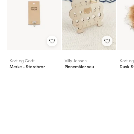
Kort og Godt
Villy Jensen
Kort o
Merke - Storebror
Pinnemåler sau
Dusk S