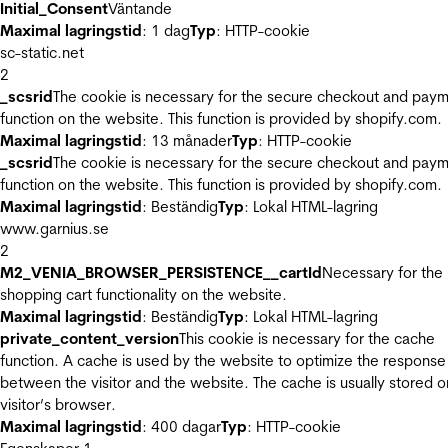
Initial_Consent
Väntande
Maximal lagringstid
: 1 dag
Typ
: HTTP-cookie
sc-static.net
2
_scsrid
The cookie is necessary for the secure checkout and pay
function on the website. This function is provided by shopify.com.
Maximal lagringstid
: 13 månader
Typ
: HTTP-cookie
_scsrid
The cookie is necessary for the secure checkout and pay
function on the website. This function is provided by shopify.com.
Maximal lagringstid
: Beständig
Typ
: Lokal HTML-lagring
www.garnius.se
2
M2_VENIA_BROWSER_PERSISTENCE__cartId
Necessary for the
shopping cart functionality on the website.
Maximal lagringstid
: Beständig
Typ
: Lokal HTML-lagring
private_content_version
This cookie is necessary for the cache
function. A cache is used by the website to optimize the response
between the visitor and the website. The cache is usually stored o
visitor’s browser.
Maximal lagringstid
: 400 dagar
Typ
: HTTP-cookie