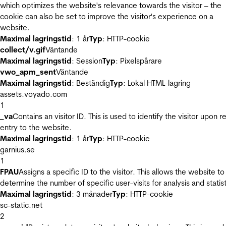
which optimizes the website's relevance towards the visitor – the
cookie can also be set to improve the visitor's experience on a
website.
Maximal lagringstid
: 1 år
Typ
: HTTP-cookie
collect/v.gif
Väntande
Maximal lagringstid
: Session
Typ
: Pixelspårare
vwo_apm_sent
Väntande
Maximal lagringstid
: Beständig
Typ
: Lokal HTML-lagring
assets.voyado.com
1
_va
Contains an visitor ID. This is used to identify the visitor upon r
entry to the website.
Maximal lagringstid
: 1 år
Typ
: HTTP-cookie
garnius.se
1
FPAU
Assigns a specific ID to the visitor. This allows the website to
determine the number of specific user-visits for analysis and statist
Maximal lagringstid
: 3 månader
Typ
: HTTP-cookie
sc-static.net
2