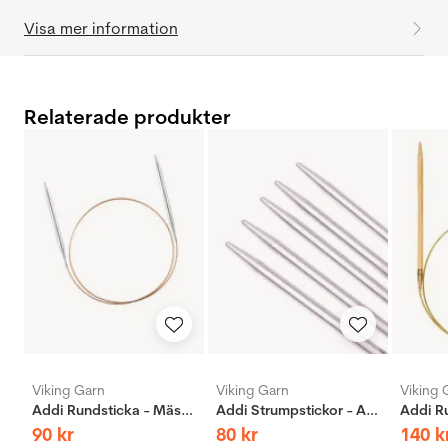
Visa mer information
Relaterade produkter
Viking Garn
Viking Garn
Viking 
Addi Rundsticka - Mässing
Addi Strumpstickor - Aluminium
90
kr
80
kr
140
k