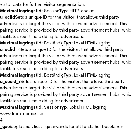
visitor data for further visitor segmentation.
Maximal lagringstid
: Session
Typ
: HTTP-cookie
u_sclid
Sets a unique ID for the visitor, that allows third party
advertisers to target the visitor with relevant advertisement. This
pairing service is provided by third party advertisement hubs, whi
facilitates real-time bidding for advertisers.
Maximal lagringstid
: Beständig
Typ
: Lokal HTML-lagring
u_sclid_r
Sets a unique ID for the visitor, that allows third party
advertisers to target the visitor with relevant advertisement. This
pairing service is provided by third party advertisement hubs, whi
facilitates real-time bidding for advertisers.
Maximal lagringstid
: Beständig
Typ
: Lokal HTML-lagring
u_scsid_r
Sets a unique ID for the visitor, that allows third party
advertisers to target the visitor with relevant advertisement. This
pairing service is provided by third party advertisement hubs, whi
facilitates real-time bidding for advertisers.
Maximal lagringstid
: Session
Typ
: Lokal HTML-lagring
www.track.garnius.se
4
_ga
Google analytics, _ga används för att förstå hur besökaren