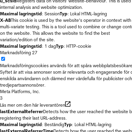
u_scsid
Registers data on visitors' website-behaviour. This is used 
internal analysis and website optimization.
Maximal lagringstid
: Session
Typ
: Lokal HTML-lagring
X-AB
This cookie is used by the website’s operator in context with
multi-variate testing. This is a tool used to combine or change con
on the website. This allows the website to find the best
variation/edition of the site.
Maximal lagringstid
: 1 dag
Typ
: HTTP-cookie
Marknadsföring
27
Marknadsföringscookies används för att spåra webbplatsbesökare
Syftet är att visa annonser som är relevanta och engagerande för
enskilda användaren och därmed mer värdefulla för publicister och
tredjepartsannonsörer.
Meta Platforms, Inc.
3
Läs mer om den här leverantören
lastExternalReferrer
Detects how the user reached the website 
registering their last URL-address.
Maximal lagringstid
: Beständig
Typ
: Lokal HTML-lagring
lastExternalReferrerTime
Detects how the user reached the web