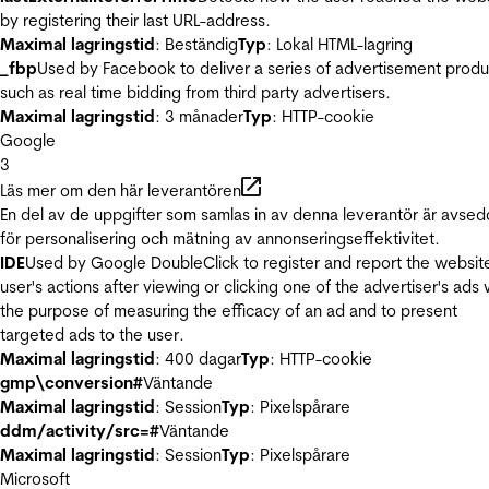
by registering their last URL-address.
Maximal lagringstid
: Beständig
Typ
: Lokal HTML-lagring
_fbp
Used by Facebook to deliver a series of advertisement produ
such as real time bidding from third party advertisers.
Maximal lagringstid
: 3 månader
Typ
: HTTP-cookie
Google
3
Läs mer om den här leverantören
En del av de uppgifter som samlas in av denna leverantör är avse
för personalisering och mätning av annonseringseffektivitet.
IDE
Used by Google DoubleClick to register and report the websit
user's actions after viewing or clicking one of the advertiser's ads 
the purpose of measuring the efficacy of an ad and to present
targeted ads to the user.
Maximal lagringstid
: 400 dagar
Typ
: HTTP-cookie
gmp\conversion#
Väntande
Maximal lagringstid
: Session
Typ
: Pixelspårare
ddm/activity/src=#
Väntande
Maximal lagringstid
: Session
Typ
: Pixelspårare
Microsoft