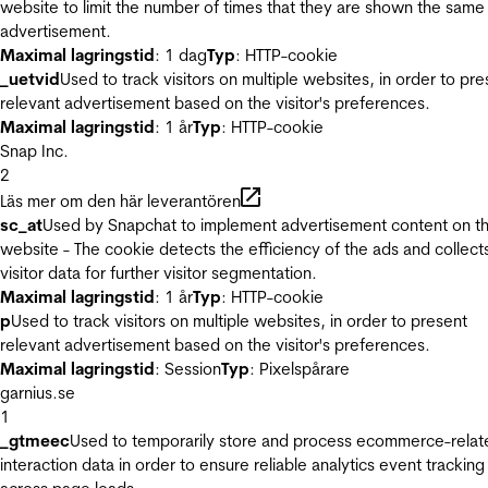
website to limit the number of times that they are shown the same
advertisement.
Maximal lagringstid
: 1 dag
Typ
: HTTP-cookie
_uetvid
Used to track visitors on multiple websites, in order to pre
relevant advertisement based on the visitor's preferences.
Maximal lagringstid
: 1 år
Typ
: HTTP-cookie
Snap Inc.
2
Läs mer om den här leverantören
sc_at
Used by Snapchat to implement advertisement content on t
website - The cookie detects the efficiency of the ads and collect
visitor data for further visitor segmentation.
Maximal lagringstid
: 1 år
Typ
: HTTP-cookie
p
Used to track visitors on multiple websites, in order to present
relevant advertisement based on the visitor's preferences.
Maximal lagringstid
: Session
Typ
: Pixelspårare
garnius.se
1
_gtmeec
Used to temporarily store and process ecommerce-relat
interaction data in order to ensure reliable analytics event tracking