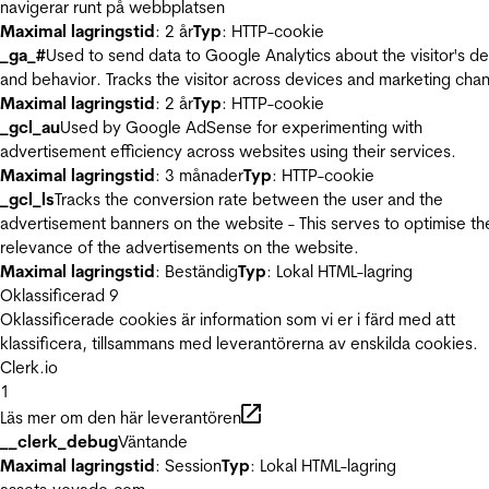
navigerar runt på webbplatsen
Maximal lagringstid
: 2 år
Typ
: HTTP-cookie
_ga_#
Used to send data to Google Analytics about the visitor's d
and behavior. Tracks the visitor across devices and marketing chan
Maximal lagringstid
: 2 år
Typ
: HTTP-cookie
_gcl_au
Used by Google AdSense for experimenting with
advertisement efficiency across websites using their services.
Maximal lagringstid
: 3 månader
Typ
: HTTP-cookie
_gcl_ls
Tracks the conversion rate between the user and the
advertisement banners on the website - This serves to optimise th
relevance of the advertisements on the website.
Maximal lagringstid
: Beständig
Typ
: Lokal HTML-lagring
Oklassificerad
9
Oklassificerade cookies är information som vi er i färd med att
klassificera, tillsammans med leverantörerna av enskilda cookies.
Clerk.io
1
Läs mer om den här leverantören
__clerk_debug
Väntande
Maximal lagringstid
: Session
Typ
: Lokal HTML-lagring