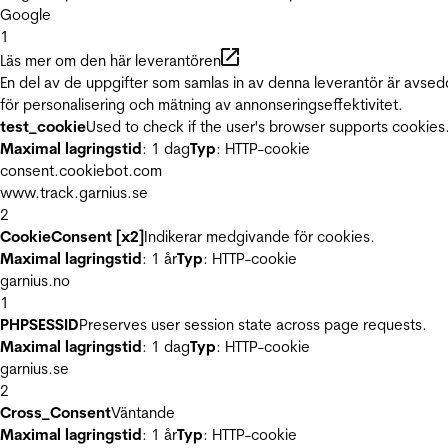
Google
1
Läs mer om den här leverantören
En del av de uppgifter som samlas in av denna leverantör är avse
för personalisering och mätning av annonseringseffektivitet.
test_cookie
Used to check if the user's browser supports cookies
Maximal lagringstid
: 1 dag
Typ
: HTTP-cookie
consent.cookiebot.com
www.track.garnius.se
2
CookieConsent [x2]
Indikerar medgivande för cookies.
Maximal lagringstid
: 1 år
Typ
: HTTP-cookie
garnius.no
1
PHPSESSID
Preserves user session state across page requests.
Maximal lagringstid
: 1 dag
Typ
: HTTP-cookie
garnius.se
2
Cross_Consent
Väntande
Maximal lagringstid
: 1 år
Typ
: HTTP-cookie