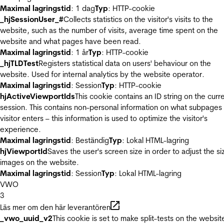
Maximal lagringstid
: 1 dag
Typ
: HTTP-cookie
_hjSessionUser_#
Collects statistics on the visitor's visits to the
website, such as the number of visits, average time spent on the
website and what pages have been read.
Maximal lagringstid
: 1 år
Typ
: HTTP-cookie
_hjTLDTest
Registers statistical data on users' behaviour on the
website. Used for internal analytics by the website operator.
Maximal lagringstid
: Session
Typ
: HTTP-cookie
hjActiveViewportIds
This cookie contains an ID string on the curr
session. This contains non-personal information on what subpages
visitor enters – this information is used to optimize the visitor's
experience.
Maximal lagringstid
: Beständig
Typ
: Lokal HTML-lagring
hjViewportId
Saves the user's screen size in order to adjust the si
images on the website.
Maximal lagringstid
: Session
Typ
: Lokal HTML-lagring
VWO
3
Läs mer om den här leverantören
_vwo_uuid_v2
This cookie is set to make split-tests on the websit