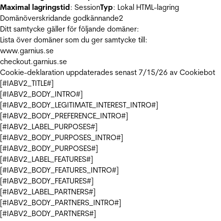
Maximal lagringstid
: Session
Typ
: Lokal HTML-lagring
Domänöverskridande godkännande
2
Ditt samtycke gäller för följande domäner:
Lista över domäner som du ger samtycke till:
www.garnius.se
checkout.garnius.se
Cookie-deklaration uppdaterades senast 7/15/26 av
Cookiebot
[#IABV2_TITLE#]
[#IABV2_BODY_INTRO#]
[#IABV2_BODY_LEGITIMATE_INTEREST_INTRO#]
[#IABV2_BODY_PREFERENCE_INTRO#]
[#IABV2_LABEL_PURPOSES#]
[#IABV2_BODY_PURPOSES_INTRO#]
[#IABV2_BODY_PURPOSES#]
[#IABV2_LABEL_FEATURES#]
[#IABV2_BODY_FEATURES_INTRO#]
[#IABV2_BODY_FEATURES#]
[#IABV2_LABEL_PARTNERS#]
[#IABV2_BODY_PARTNERS_INTRO#]
[#IABV2_BODY_PARTNERS#]