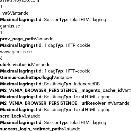
assets.voyado.com
1
_vaS
Väntande
Maximal lagringstid
: Session
Typ
: Lokal HTML-lagring
garnius.se
1
prev_page_path
Väntande
Maximal lagringstid
: 1 dag
Typ
: HTTP-cookie
www.garnius.se
6
clerk-visitor-id
Väntande
Maximal lagringstid
: 1 dag
Typ
: HTTP-cookie
Garnius-cache#apollogql
Väntande
Maximal lagringstid
: Beständig
Typ
: IndexeradDB
M2_VENIA_BROWSER_PERSISTENCE__magento_cache_id
Vän
Maximal lagringstid
: Beständig
Typ
: Lokal HTML-lagring
M2_VENIA_BROWSER_PERSISTENCE__urlResolver_#
Väntande
Maximal lagringstid
: Beständig
Typ
: Lokal HTML-lagring
scrollLock
Väntande
Maximal lagringstid
: Session
Typ
: Lokal HTML-lagring
success_login_redirect_path
Väntande