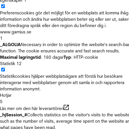
Egenskaper
1
Preferenscookies gör det möjligt för en webbplats att komma ihåg
information och ändra hur webbplatsen beter sig eller ser ut, sake
ditt föredragna språk eller den region du befinner dig i.
www.garnius.se
1
_ALGOLIA
Necessary in order to optimize the website's search-ba
function. The cookie ensures accurate and fast search results.
Maximal lagringstid
: 180 dagar
Typ
: HTTP-cookie
Statistik
12
Statistikcookies hjälper webbplatsägare att förstå hur besökare
interagerar med webbplatser genom att samla in och rapportera
information anonymt.
Hotjar
5
Läs mer om den här leverantören
_hjSession_#
Collects statistics on the visitor's visits to the websit
such as the number of visits, average time spent on the website a
what pages have been read.