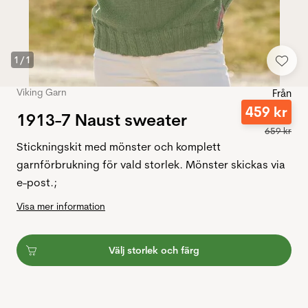
1
/
1
Viking Garn
Från
459
kr
1913-7 Naust sweater
659
kr
Stickningskit med mönster och komplett
garnförbrukning för vald storlek. Mönster skickas via
e-post.;
Visa mer information
Välj storlek och färg