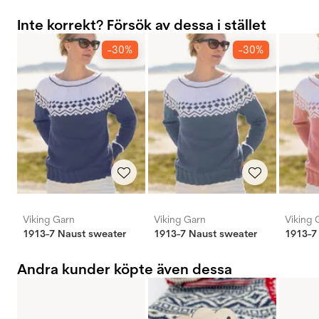
Inte korrekt? Försök av dessa i stället
-30%
-30%
Viking Garn
Viking Garn
Viking 
1913-7 Naust sweater
1913-7 Naust sweater
1913-7
Andra kunder köpte även dessa