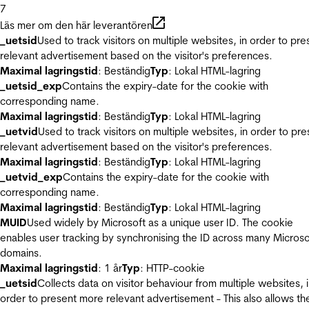
7
Läs mer om den här leverantören
_uetsid
Used to track visitors on multiple websites, in order to pre
relevant advertisement based on the visitor's preferences.
Maximal lagringstid
: Beständig
Typ
: Lokal HTML-lagring
_uetsid_exp
Contains the expiry-date for the cookie with
corresponding name.
Maximal lagringstid
: Beständig
Typ
: Lokal HTML-lagring
_uetvid
Used to track visitors on multiple websites, in order to pre
relevant advertisement based on the visitor's preferences.
Maximal lagringstid
: Beständig
Typ
: Lokal HTML-lagring
_uetvid_exp
Contains the expiry-date for the cookie with
corresponding name.
Maximal lagringstid
: Beständig
Typ
: Lokal HTML-lagring
MUID
Used widely by Microsoft as a unique user ID. The cookie
enables user tracking by synchronising the ID across many Microso
domains.
Maximal lagringstid
: 1 år
Typ
: HTTP-cookie
_uetsid
Collects data on visitor behaviour from multiple websites, 
order to present more relevant advertisement - This also allows th