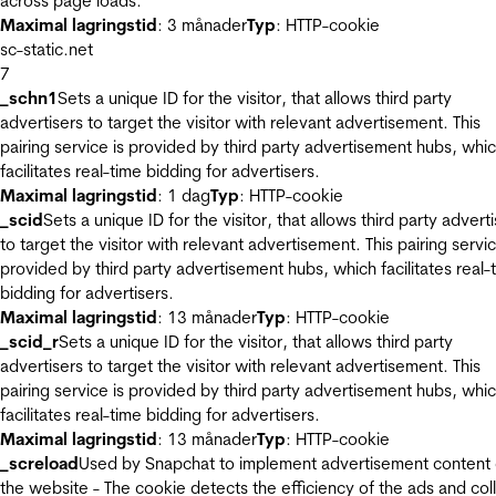
across page loads.
Maximal lagringstid
: 3 månader
Typ
: HTTP-cookie
sc-static.net
7
_schn1
Sets a unique ID for the visitor, that allows third party
advertisers to target the visitor with relevant advertisement. This
pairing service is provided by third party advertisement hubs, whi
facilitates real-time bidding for advertisers.
Maximal lagringstid
: 1 dag
Typ
: HTTP-cookie
_scid
Sets a unique ID for the visitor, that allows third party advert
to target the visitor with relevant advertisement. This pairing servic
provided by third party advertisement hubs, which facilitates real-
bidding for advertisers.
Maximal lagringstid
: 13 månader
Typ
: HTTP-cookie
_scid_r
Sets a unique ID for the visitor, that allows third party
advertisers to target the visitor with relevant advertisement. This
pairing service is provided by third party advertisement hubs, whi
facilitates real-time bidding for advertisers.
Maximal lagringstid
: 13 månader
Typ
: HTTP-cookie
_screload
Used by Snapchat to implement advertisement content
the website - The cookie detects the efficiency of the ads and col