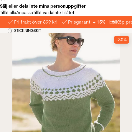
Sälj eller dela inte mina personuppgifter
Tillåt alla
Anpassa
Tillåt valda
Inte tillåtet
Fri frakt över 899 kr!
Prisgaranti + 15%
Köp pre
Hem
STICKNINGSKIT
>
-30%