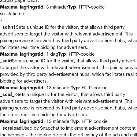
across page loads.
Maximal lagringstid
: 3 månader
Typ
: HTTP-cookie
sc-static.net
7
_schn1
Sets a unique ID for the visitor, that allows third party
advertisers to target the visitor with relevant advertisement. This
pairing service is provided by third party advertisement hubs, whi
facilitates real-time bidding for advertisers.
Maximal lagringstid
: 1 dag
Typ
: HTTP-cookie
_scid
Sets a unique ID for the visitor, that allows third party advert
to target the visitor with relevant advertisement. This pairing servic
provided by third party advertisement hubs, which facilitates real-
bidding for advertisers.
Maximal lagringstid
: 13 månader
Typ
: HTTP-cookie
_scid_r
Sets a unique ID for the visitor, that allows third party
advertisers to target the visitor with relevant advertisement. This
pairing service is provided by third party advertisement hubs, whi
facilitates real-time bidding for advertisers.
Maximal lagringstid
: 13 månader
Typ
: HTTP-cookie
_screload
Used by Snapchat to implement advertisement content
the website - The cookie detects the efficiency of the ads and col