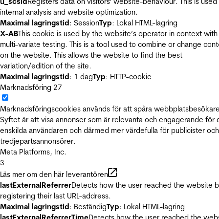
u_scsid
Registers data on visitors' website-behaviour. This is used 
internal analysis and website optimization.
Maximal lagringstid
: Session
Typ
: Lokal HTML-lagring
X-AB
This cookie is used by the website’s operator in context with
multi-variate testing. This is a tool used to combine or change con
on the website. This allows the website to find the best
variation/edition of the site.
Maximal lagringstid
: 1 dag
Typ
: HTTP-cookie
Marknadsföring
27
Marknadsföringscookies används för att spåra webbplatsbesökare
Syftet är att visa annonser som är relevanta och engagerande för
enskilda användaren och därmed mer värdefulla för publicister och
tredjepartsannonsörer.
Meta Platforms, Inc.
3
Läs mer om den här leverantören
lastExternalReferrer
Detects how the user reached the website 
registering their last URL-address.
Maximal lagringstid
: Beständig
Typ
: Lokal HTML-lagring
lastExternalReferrerTime
Detects how the user reached the web