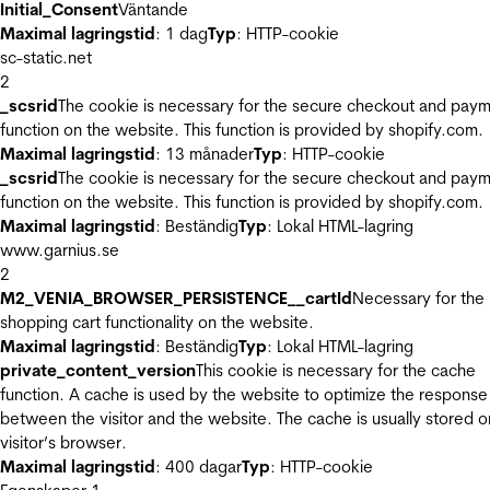
Initial_Consent
Väntande
Maximal lagringstid
: 1 dag
Typ
: HTTP-cookie
sc-static.net
2
_scsrid
The cookie is necessary for the secure checkout and pay
function on the website. This function is provided by shopify.com.
Maximal lagringstid
: 13 månader
Typ
: HTTP-cookie
_scsrid
The cookie is necessary for the secure checkout and pay
function on the website. This function is provided by shopify.com.
Maximal lagringstid
: Beständig
Typ
: Lokal HTML-lagring
www.garnius.se
2
M2_VENIA_BROWSER_PERSISTENCE__cartId
Necessary for the
shopping cart functionality on the website.
Maximal lagringstid
: Beständig
Typ
: Lokal HTML-lagring
private_content_version
This cookie is necessary for the cache
function. A cache is used by the website to optimize the response
between the visitor and the website. The cache is usually stored o
visitor’s browser.
Maximal lagringstid
: 400 dagar
Typ
: HTTP-cookie