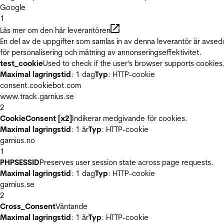
Google
1
Läs mer om den här leverantören
En del av de uppgifter som samlas in av denna leverantör är avse
för personalisering och mätning av annonseringseffektivitet.
test_cookie
Used to check if the user's browser supports cookies
Maximal lagringstid
: 1 dag
Typ
: HTTP-cookie
consent.cookiebot.com
www.track.garnius.se
2
CookieConsent [x2]
Indikerar medgivande för cookies.
Maximal lagringstid
: 1 år
Typ
: HTTP-cookie
garnius.no
1
PHPSESSID
Preserves user session state across page requests.
Maximal lagringstid
: 1 dag
Typ
: HTTP-cookie
garnius.se
2
Cross_Consent
Väntande
Maximal lagringstid
: 1 år
Typ
: HTTP-cookie