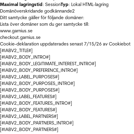
Maximal lagringstid
: Session
Typ
: Lokal HTML-lagring
Domänöverskridande godkännande
2
Ditt samtycke gäller för följande domäner:
Lista över domäner som du ger samtycke till:
www.garnius.se
checkout.garnius.se
Cookie-deklaration uppdaterades senast 7/15/26 av
Cookiebot
[#IABV2_TITLE#]
[#IABV2_BODY_INTRO#]
[#IABV2_BODY_LEGITIMATE_INTEREST_INTRO#]
[#IABV2_BODY_PREFERENCE_INTRO#]
[#IABV2_LABEL_PURPOSES#]
[#IABV2_BODY_PURPOSES_INTRO#]
[#IABV2_BODY_PURPOSES#]
[#IABV2_LABEL_FEATURES#]
[#IABV2_BODY_FEATURES_INTRO#]
[#IABV2_BODY_FEATURES#]
[#IABV2_LABEL_PARTNERS#]
[#IABV2_BODY_PARTNERS_INTRO#]
[#IABV2_BODY_PARTNERS#]