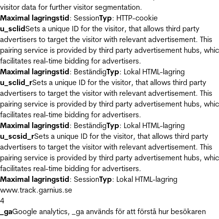
visitor data for further visitor segmentation.
Maximal lagringstid
: Session
Typ
: HTTP-cookie
u_sclid
Sets a unique ID for the visitor, that allows third party
advertisers to target the visitor with relevant advertisement. This
pairing service is provided by third party advertisement hubs, whi
facilitates real-time bidding for advertisers.
Maximal lagringstid
: Beständig
Typ
: Lokal HTML-lagring
u_sclid_r
Sets a unique ID for the visitor, that allows third party
advertisers to target the visitor with relevant advertisement. This
pairing service is provided by third party advertisement hubs, whi
facilitates real-time bidding for advertisers.
Maximal lagringstid
: Beständig
Typ
: Lokal HTML-lagring
u_scsid_r
Sets a unique ID for the visitor, that allows third party
advertisers to target the visitor with relevant advertisement. This
pairing service is provided by third party advertisement hubs, whi
facilitates real-time bidding for advertisers.
Maximal lagringstid
: Session
Typ
: Lokal HTML-lagring
www.track.garnius.se
4
_ga
Google analytics, _ga används för att förstå hur besökaren