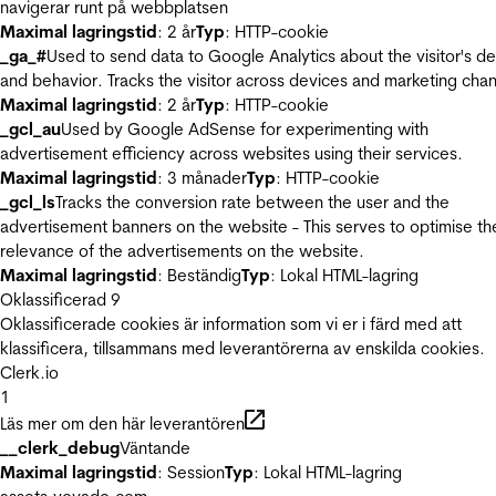
navigerar runt på webbplatsen
Maximal lagringstid
: 2 år
Typ
: HTTP-cookie
_ga_#
Used to send data to Google Analytics about the visitor's d
and behavior. Tracks the visitor across devices and marketing chan
Maximal lagringstid
: 2 år
Typ
: HTTP-cookie
_gcl_au
Used by Google AdSense for experimenting with
advertisement efficiency across websites using their services.
Maximal lagringstid
: 3 månader
Typ
: HTTP-cookie
_gcl_ls
Tracks the conversion rate between the user and the
advertisement banners on the website - This serves to optimise th
relevance of the advertisements on the website.
Maximal lagringstid
: Beständig
Typ
: Lokal HTML-lagring
Oklassificerad
9
Oklassificerade cookies är information som vi er i färd med att
klassificera, tillsammans med leverantörerna av enskilda cookies.
Clerk.io
1
Läs mer om den här leverantören
__clerk_debug
Väntande
Maximal lagringstid
: Session
Typ
: Lokal HTML-lagring