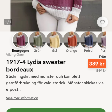
1
/
1
Bourgogne
Grön
Gul
Orange
Petrol
Purpur
Viking Garn
Från
1917-4 Lydia sweater
389
kr
bordeaux
549
kr
Stickningskit med mönster och komplett
garnförbrukning för vald storlek. Mönster skickas via
e-post.;
Visa mer information