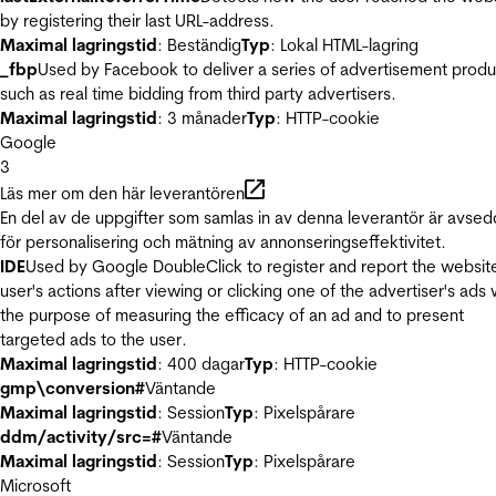
by registering their last URL-address.
Maximal lagringstid
: Beständig
Typ
: Lokal HTML-lagring
_fbp
Used by Facebook to deliver a series of advertisement produ
such as real time bidding from third party advertisers.
Maximal lagringstid
: 3 månader
Typ
: HTTP-cookie
Google
3
Läs mer om den här leverantören
En del av de uppgifter som samlas in av denna leverantör är avse
för personalisering och mätning av annonseringseffektivitet.
IDE
Used by Google DoubleClick to register and report the websit
user's actions after viewing or clicking one of the advertiser's ads 
the purpose of measuring the efficacy of an ad and to present
targeted ads to the user.
Maximal lagringstid
: 400 dagar
Typ
: HTTP-cookie
gmp\conversion#
Väntande
Maximal lagringstid
: Session
Typ
: Pixelspårare
ddm/activity/src=#
Väntande
Maximal lagringstid
: Session
Typ
: Pixelspårare
Microsoft