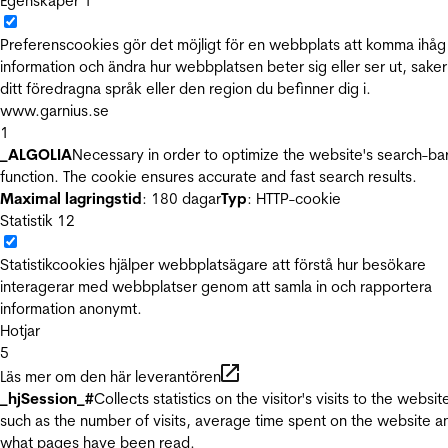
Egenskaper
1
Preferenscookies gör det möjligt för en webbplats att komma ihåg
information och ändra hur webbplatsen beter sig eller ser ut, sake
ditt föredragna språk eller den region du befinner dig i.
www.garnius.se
1
_ALGOLIA
Necessary in order to optimize the website's search-ba
function. The cookie ensures accurate and fast search results.
Maximal lagringstid
: 180 dagar
Typ
: HTTP-cookie
Statistik
12
Statistikcookies hjälper webbplatsägare att förstå hur besökare
interagerar med webbplatser genom att samla in och rapportera
information anonymt.
Hotjar
5
Läs mer om den här leverantören
_hjSession_#
Collects statistics on the visitor's visits to the websit
such as the number of visits, average time spent on the website a
what pages have been read.