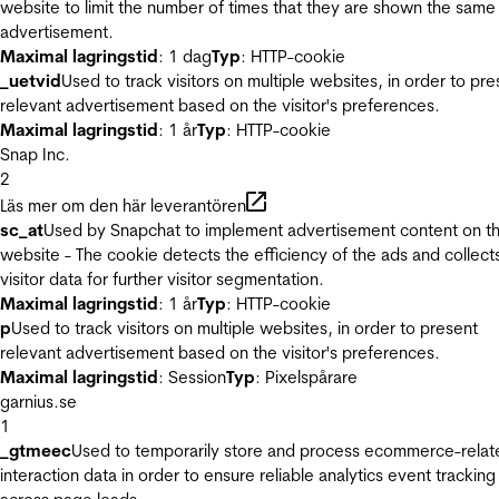
website to limit the number of times that they are shown the same
advertisement.
Maximal lagringstid
: 1 dag
Typ
: HTTP-cookie
_uetvid
Used to track visitors on multiple websites, in order to pre
relevant advertisement based on the visitor's preferences.
Maximal lagringstid
: 1 år
Typ
: HTTP-cookie
Snap Inc.
2
Läs mer om den här leverantören
sc_at
Used by Snapchat to implement advertisement content on t
website - The cookie detects the efficiency of the ads and collect
visitor data for further visitor segmentation.
Maximal lagringstid
: 1 år
Typ
: HTTP-cookie
p
Used to track visitors on multiple websites, in order to present
relevant advertisement based on the visitor's preferences.
Maximal lagringstid
: Session
Typ
: Pixelspårare
garnius.se
1
_gtmeec
Used to temporarily store and process ecommerce-relat
interaction data in order to ensure reliable analytics event tracking