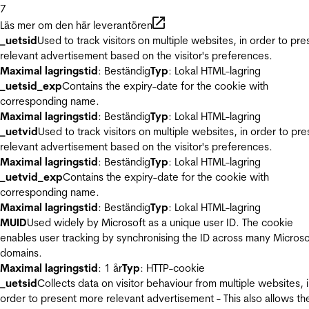
7
Läs mer om den här leverantören
_uetsid
Used to track visitors on multiple websites, in order to pre
relevant advertisement based on the visitor's preferences.
Maximal lagringstid
: Beständig
Typ
: Lokal HTML-lagring
_uetsid_exp
Contains the expiry-date for the cookie with
corresponding name.
Maximal lagringstid
: Beständig
Typ
: Lokal HTML-lagring
_uetvid
Used to track visitors on multiple websites, in order to pre
relevant advertisement based on the visitor's preferences.
Maximal lagringstid
: Beständig
Typ
: Lokal HTML-lagring
_uetvid_exp
Contains the expiry-date for the cookie with
corresponding name.
Maximal lagringstid
: Beständig
Typ
: Lokal HTML-lagring
MUID
Used widely by Microsoft as a unique user ID. The cookie
enables user tracking by synchronising the ID across many Microso
domains.
Maximal lagringstid
: 1 år
Typ
: HTTP-cookie
_uetsid
Collects data on visitor behaviour from multiple websites, 
order to present more relevant advertisement - This also allows th