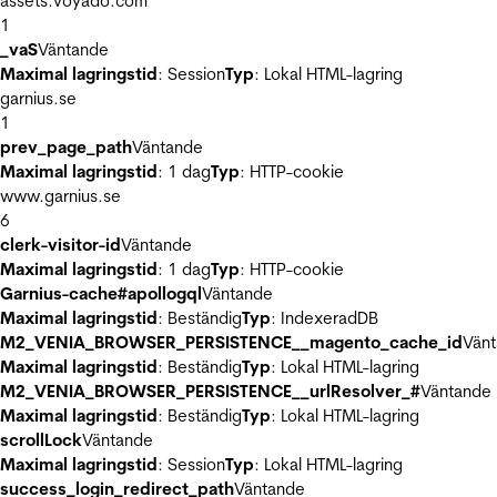
assets.voyado.com
1
_vaS
Väntande
Maximal lagringstid
: Session
Typ
: Lokal HTML-lagring
garnius.se
1
prev_page_path
Väntande
Maximal lagringstid
: 1 dag
Typ
: HTTP-cookie
www.garnius.se
6
clerk-visitor-id
Väntande
Maximal lagringstid
: 1 dag
Typ
: HTTP-cookie
Garnius-cache#apollogql
Väntande
Maximal lagringstid
: Beständig
Typ
: IndexeradDB
M2_VENIA_BROWSER_PERSISTENCE__magento_cache_id
Vän
Maximal lagringstid
: Beständig
Typ
: Lokal HTML-lagring
M2_VENIA_BROWSER_PERSISTENCE__urlResolver_#
Väntande
Maximal lagringstid
: Beständig
Typ
: Lokal HTML-lagring
scrollLock
Väntande
Maximal lagringstid
: Session
Typ
: Lokal HTML-lagring
success_login_redirect_path
Väntande