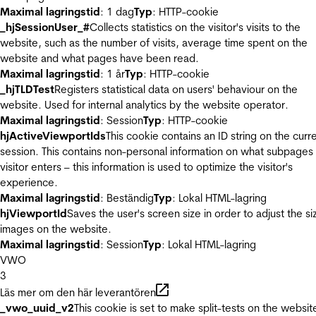
Maximal lagringstid
: 1 dag
Typ
: HTTP-cookie
_hjSessionUser_#
Collects statistics on the visitor's visits to the
website, such as the number of visits, average time spent on the
website and what pages have been read.
Maximal lagringstid
: 1 år
Typ
: HTTP-cookie
_hjTLDTest
Registers statistical data on users' behaviour on the
website. Used for internal analytics by the website operator.
Maximal lagringstid
: Session
Typ
: HTTP-cookie
hjActiveViewportIds
This cookie contains an ID string on the curr
session. This contains non-personal information on what subpages
visitor enters – this information is used to optimize the visitor's
experience.
Maximal lagringstid
: Beständig
Typ
: Lokal HTML-lagring
hjViewportId
Saves the user's screen size in order to adjust the si
images on the website.
Maximal lagringstid
: Session
Typ
: Lokal HTML-lagring
VWO
3
Läs mer om den här leverantören
_vwo_uuid_v2
This cookie is set to make split-tests on the websit