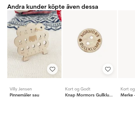
Andra kunder köpte även dessa
Villy Jensen
Kort og Godt
Kort o
Pinnemåler sau
Knap Mormors Gullklump 15mm
Merke 