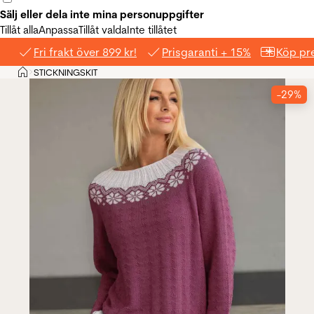
Sälj eller dela inte mina personuppgifter
Tillåt alla
Anpassa
Tillåt valda
Inte tillåtet
Fri frakt över 899 kr!
Prisgaranti + 15%
Köp pre
Hem
STICKNINGSKIT
>
-29%