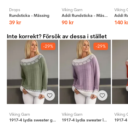
Drops
Viking Garn
Viking 
Rundsticka - Mässing
Addi Rundsticka - Mässing
39
kr
90
kr
140
k
Inte korrekt? Försök av dessa i stället
-29%
-29%
Viking Garn
Viking Garn
Viking 
1917-4 Lydia sweater gron
1917-4 Lydia sweater lys lilla