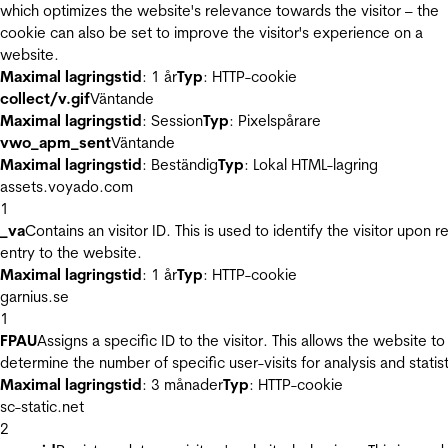
which optimizes the website's relevance towards the visitor – the
cookie can also be set to improve the visitor's experience on a
website.
Maximal lagringstid
: 1 år
Typ
: HTTP-cookie
collect/v.gif
Väntande
Maximal lagringstid
: Session
Typ
: Pixelspårare
vwo_apm_sent
Väntande
Maximal lagringstid
: Beständig
Typ
: Lokal HTML-lagring
assets.voyado.com
1
_va
Contains an visitor ID. This is used to identify the visitor upon r
entry to the website.
Maximal lagringstid
: 1 år
Typ
: HTTP-cookie
garnius.se
1
FPAU
Assigns a specific ID to the visitor. This allows the website to
determine the number of specific user-visits for analysis and statist
Maximal lagringstid
: 3 månader
Typ
: HTTP-cookie
sc-static.net
2