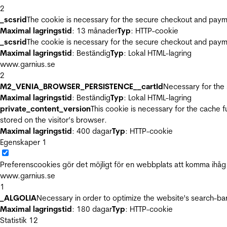
2
_scsrid
The cookie is necessary for the secure checkout and payme
Maximal lagringstid
: 13 månader
Typ
: HTTP-cookie
_scsrid
The cookie is necessary for the secure checkout and payme
Maximal lagringstid
: Beständig
Typ
: Lokal HTML-lagring
www.garnius.se
2
M2_VENIA_BROWSER_PERSISTENCE__cartId
Necessary for the 
Maximal lagringstid
: Beständig
Typ
: Lokal HTML-lagring
private_content_version
This cookie is necessary for the cache 
stored on the visitor’s browser.
Maximal lagringstid
: 400 dagar
Typ
: HTTP-cookie
Egenskaper
1
Preferenscookies gör det möjligt för en webbplats att komma ihåg i
www.garnius.se
1
_ALGOLIA
Necessary in order to optimize the website's search-bar
Maximal lagringstid
: 180 dagar
Typ
: HTTP-cookie
Statistik
12