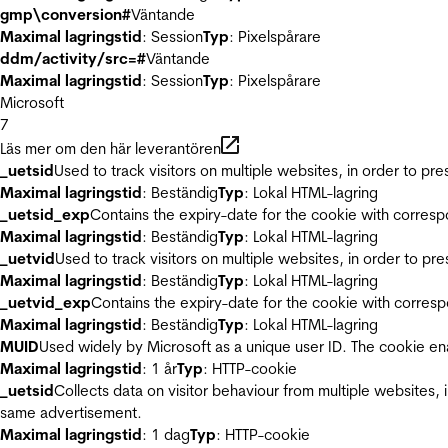
gmp\conversion#
Väntande
Maximal lagringstid
: Session
Typ
: Pixelspårare
ddm/activity/src=#
Väntande
Maximal lagringstid
: Session
Typ
: Pixelspårare
Microsoft
7
Läs mer om den här leverantören
_uetsid
Used to track visitors on multiple websites, in order to pr
Maximal lagringstid
: Beständig
Typ
: Lokal HTML-lagring
_uetsid_exp
Contains the expiry-date for the cookie with corres
Maximal lagringstid
: Beständig
Typ
: Lokal HTML-lagring
_uetvid
Used to track visitors on multiple websites, in order to pr
Maximal lagringstid
: Beständig
Typ
: Lokal HTML-lagring
_uetvid_exp
Contains the expiry-date for the cookie with corres
Maximal lagringstid
: Beständig
Typ
: Lokal HTML-lagring
MUID
Used widely by Microsoft as a unique user ID. The cookie en
Maximal lagringstid
: 1 år
Typ
: HTTP-cookie
_uetsid
Collects data on visitor behaviour from multiple websites, 
same advertisement.
Maximal lagringstid
: 1 dag
Typ
: HTTP-cookie