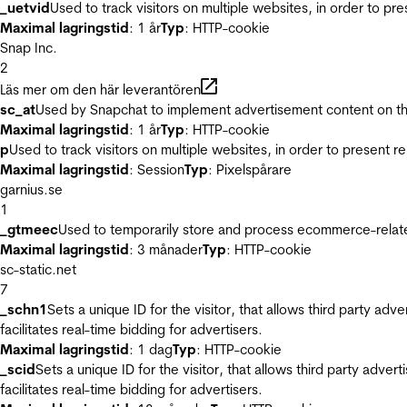
_uetvid
Used to track visitors on multiple websites, in order to pr
Maximal lagringstid
: 1 år
Typ
: HTTP-cookie
Snap Inc.
2
Läs mer om den här leverantören
sc_at
Used by Snapchat to implement advertisement content on the w
Maximal lagringstid
: 1 år
Typ
: HTTP-cookie
p
Used to track visitors on multiple websites, in order to present 
Maximal lagringstid
: Session
Typ
: Pixelspårare
garnius.se
1
_gtmeec
Used to temporarily store and process ecommerce-related 
Maximal lagringstid
: 3 månader
Typ
: HTTP-cookie
sc-static.net
7
_schn1
Sets a unique ID for the visitor, that allows third party adv
facilitates real-time bidding for advertisers.
Maximal lagringstid
: 1 dag
Typ
: HTTP-cookie
_scid
Sets a unique ID for the visitor, that allows third party adver
facilitates real-time bidding for advertisers.