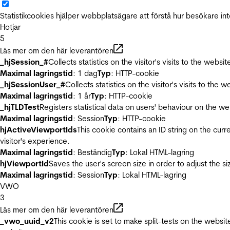
Statistikcookies hjälper webbplatsägare att förstå hur besökare 
Hotjar
5
Läs mer om den här leverantören
_hjSession_#
Collects statistics on the visitor's visits to the we
Maximal lagringstid
: 1 dag
Typ
: HTTP-cookie
_hjSessionUser_#
Collects statistics on the visitor's visits to t
Maximal lagringstid
: 1 år
Typ
: HTTP-cookie
_hjTLDTest
Registers statistical data on users' behaviour on the we
Maximal lagringstid
: Session
Typ
: HTTP-cookie
hjActiveViewportIds
This cookie contains an ID string on the curr
visitor's experience.
Maximal lagringstid
: Beständig
Typ
: Lokal HTML-lagring
hjViewportId
Saves the user's screen size in order to adjust the s
Maximal lagringstid
: Session
Typ
: Lokal HTML-lagring
VWO
3
Läs mer om den här leverantören
_vwo_uuid_v2
This cookie is set to make split-tests on the websi