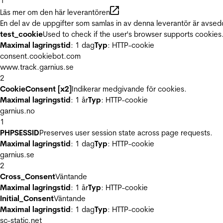
1
Läs mer om den här leverantören
En del av de uppgifter som samlas in av denna leverantör är avsed
test_cookie
Used to check if the user's browser supports cookies
Maximal lagringstid
: 1 dag
Typ
: HTTP-cookie
consent.cookiebot.com
www.track.garnius.se
2
CookieConsent [x2]
Indikerar medgivande för cookies.
Maximal lagringstid
: 1 år
Typ
: HTTP-cookie
garnius.no
1
PHPSESSID
Preserves user session state across page requests.
Maximal lagringstid
: 1 dag
Typ
: HTTP-cookie
garnius.se
2
Cross_Consent
Väntande
Maximal lagringstid
: 1 år
Typ
: HTTP-cookie
Initial_Consent
Väntande
Maximal lagringstid
: 1 dag
Typ
: HTTP-cookie
sc-static.net