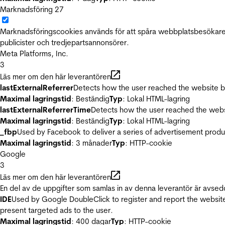
Marknadsföring
27
Marknadsföringscookies används för att spåra webbplatsbesökare.
publicister och tredjepartsannonsörer.
Meta Platforms, Inc.
3
Läs mer om den här leverantören
lastExternalReferrer
Detects how the user reached the website by 
Maximal lagringstid
: Beständig
Typ
: Lokal HTML-lagring
lastExternalReferrerTime
Detects how the user reached the websi
Maximal lagringstid
: Beständig
Typ
: Lokal HTML-lagring
_fbp
Used by Facebook to deliver a series of advertisement product
Maximal lagringstid
: 3 månader
Typ
: HTTP-cookie
Google
3
Läs mer om den här leverantören
En del av de uppgifter som samlas in av denna leverantör är avsed
IDE
Used by Google DoubleClick to register and report the website u
present targeted ads to the user.
Maximal lagringstid
: 400 dagar
Typ
: HTTP-cookie