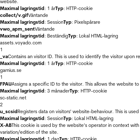
website.
Maximal lagringstid
: 1 år
Typ
: HTTP-cookie
collect/v.gif
Väntande
Maximal lagringstid
: Session
Typ
: Pixelspårare
vwo_apm_sent
Väntande
Maximal lagringstid
: Beständig
Typ
: Lokal HTML-lagring
assets.voyado.com
1
_va
Contains an visitor ID. This is used to identify the visitor upon 
Maximal lagringstid
: 1 år
Typ
: HTTP-cookie
garnius.se
1
FPAU
Assigns a specific ID to the visitor. This allows the website to
Maximal lagringstid
: 3 månader
Typ
: HTTP-cookie
sc-static.net
2
u_scsid
Registers data on visitors' website-behaviour. This is used 
Maximal lagringstid
: Session
Typ
: Lokal HTML-lagring
X-AB
This cookie is used by the website’s operator in context with 
variation/edition of the site.
Maximal lagringstid
: 1 dag
Typ
: HTTP-cookie