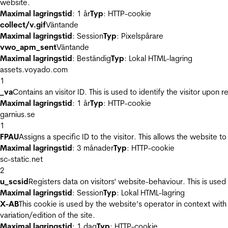
website.
Maximal lagringstid
: 1 år
Typ
: HTTP-cookie
collect/v.gif
Väntande
Maximal lagringstid
: Session
Typ
: Pixelspårare
vwo_apm_sent
Väntande
Maximal lagringstid
: Beständig
Typ
: Lokal HTML-lagring
assets.voyado.com
1
_va
Contains an visitor ID. This is used to identify the visitor upon 
Maximal lagringstid
: 1 år
Typ
: HTTP-cookie
garnius.se
1
FPAU
Assigns a specific ID to the visitor. This allows the website to
Maximal lagringstid
: 3 månader
Typ
: HTTP-cookie
sc-static.net
2
u_scsid
Registers data on visitors' website-behaviour. This is used 
Maximal lagringstid
: Session
Typ
: Lokal HTML-lagring
X-AB
This cookie is used by the website’s operator in context with 
variation/edition of the site.
Maximal lagringstid
: 1 dag
Typ
: HTTP-cookie