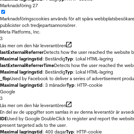
Marknadsföring
27
Marknadsföringscookies används för att spåra webbplatsbesökare.
publicister och tredjepartsannonsörer.
Meta Platforms, Inc.
3
Läs mer om den här leverantören
lastExternalReferrer
Detects how the user reached the website by 
Maximal lagringstid
: Beständig
Typ
: Lokal HTML-lagring
lastExternalReferrerTime
Detects how the user reached the websi
Maximal lagringstid
: Beständig
Typ
: Lokal HTML-lagring
_fbp
Used by Facebook to deliver a series of advertisement product
Maximal lagringstid
: 3 månader
Typ
: HTTP-cookie
Google
3
Läs mer om den här leverantören
En del av de uppgifter som samlas in av denna leverantör är avsed
IDE
Used by Google DoubleClick to register and report the website u
present targeted ads to the user.
Maximal lagringstid
: 400 dagar
Typ
: HTTP-cookie