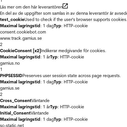
1
Läs mer om den här leverantören
En del av de uppgifter som samlas in av denna leverantör är avsed
test_cookie
Used to check if the user's browser supports cookies
Maximal lagringstid
: 1 dag
Typ
: HTTP-cookie
consent.cookiebot.com
www.track.garnius.se
2
CookieConsent [x2]
Indikerar medgivande för cookies.
Maximal lagringstid
: 1 år
Typ
: HTTP-cookie
garnius.no
1
PHPSESSID
Preserves user session state across page requests.
Maximal lagringstid
: 1 dag
Typ
: HTTP-cookie
garnius.se
2
Cross_Consent
Väntande
Maximal lagringstid
: 1 år
Typ
: HTTP-cookie
Initial_Consent
Väntande
Maximal lagringstid
: 1 dag
Typ
: HTTP-cookie
sc-static.net