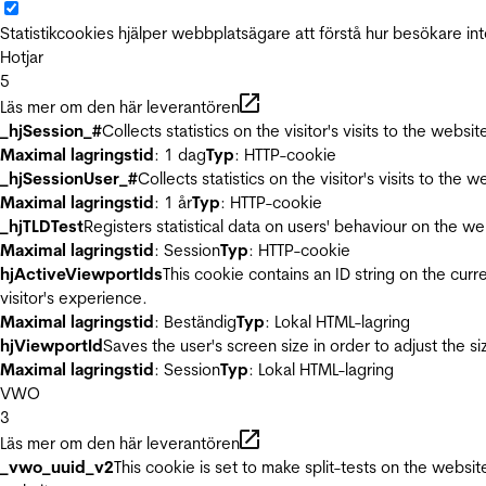
Statistikcookies hjälper webbplatsägare att förstå hur besökare 
Hotjar
5
Läs mer om den här leverantören
_hjSession_#
Collects statistics on the visitor's visits to the we
Maximal lagringstid
: 1 dag
Typ
: HTTP-cookie
_hjSessionUser_#
Collects statistics on the visitor's visits to t
Maximal lagringstid
: 1 år
Typ
: HTTP-cookie
_hjTLDTest
Registers statistical data on users' behaviour on the we
Maximal lagringstid
: Session
Typ
: HTTP-cookie
hjActiveViewportIds
This cookie contains an ID string on the curr
visitor's experience.
Maximal lagringstid
: Beständig
Typ
: Lokal HTML-lagring
hjViewportId
Saves the user's screen size in order to adjust the s
Maximal lagringstid
: Session
Typ
: Lokal HTML-lagring
VWO
3
Läs mer om den här leverantören
_vwo_uuid_v2
This cookie is set to make split-tests on the websi