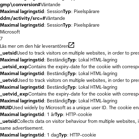
gmp\conversion#
Väntande
Maximal lagringstid
: Session
Typ
: Pixelspårare
ddm/activity/src=#
Väntande
Maximal lagringstid
: Session
Typ
: Pixelspårare
Microsoft
7
Läs mer om den här leverantören
_uetsid
Used to track visitors on multiple websites, in order to pr
Maximal lagringstid
: Beständig
Typ
: Lokal HTML-lagring
_uetsid_exp
Contains the expiry-date for the cookie with corres
Maximal lagringstid
: Beständig
Typ
: Lokal HTML-lagring
_uetvid
Used to track visitors on multiple websites, in order to pr
Maximal lagringstid
: Beständig
Typ
: Lokal HTML-lagring
_uetvid_exp
Contains the expiry-date for the cookie with corres
Maximal lagringstid
: Beständig
Typ
: Lokal HTML-lagring
MUID
Used widely by Microsoft as a unique user ID. The cookie en
Maximal lagringstid
: 1 år
Typ
: HTTP-cookie
_uetsid
Collects data on visitor behaviour from multiple websites, 
same advertisement.
Maximal lagringstid
: 1 dag
Typ
: HTTP-cookie