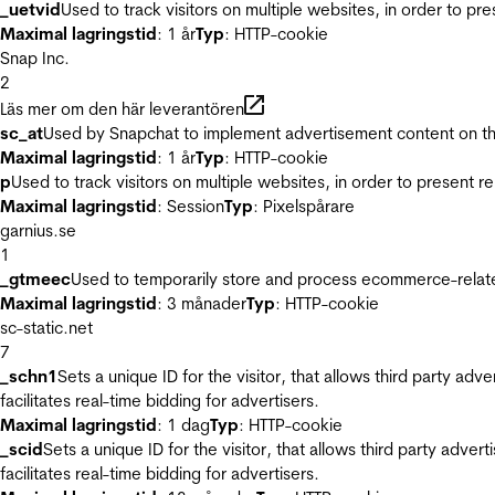
_uetvid
Used to track visitors on multiple websites, in order to pr
Maximal lagringstid
: 1 år
Typ
: HTTP-cookie
Snap Inc.
2
Läs mer om den här leverantören
sc_at
Used by Snapchat to implement advertisement content on the w
Maximal lagringstid
: 1 år
Typ
: HTTP-cookie
p
Used to track visitors on multiple websites, in order to present 
Maximal lagringstid
: Session
Typ
: Pixelspårare
garnius.se
1
_gtmeec
Used to temporarily store and process ecommerce-related 
Maximal lagringstid
: 3 månader
Typ
: HTTP-cookie
sc-static.net
7
_schn1
Sets a unique ID for the visitor, that allows third party adv
facilitates real-time bidding for advertisers.
Maximal lagringstid
: 1 dag
Typ
: HTTP-cookie
_scid
Sets a unique ID for the visitor, that allows third party adver
facilitates real-time bidding for advertisers.