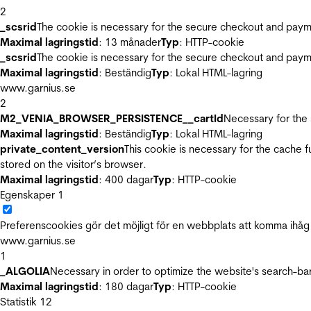
2
_scsrid
The cookie is necessary for the secure checkout and payme
Maximal lagringstid
: 13 månader
Typ
: HTTP-cookie
_scsrid
The cookie is necessary for the secure checkout and payme
Maximal lagringstid
: Beständig
Typ
: Lokal HTML-lagring
www.garnius.se
2
M2_VENIA_BROWSER_PERSISTENCE__cartId
Necessary for the 
Maximal lagringstid
: Beständig
Typ
: Lokal HTML-lagring
private_content_version
This cookie is necessary for the cache 
stored on the visitor’s browser.
Maximal lagringstid
: 400 dagar
Typ
: HTTP-cookie
Egenskaper
1
Preferenscookies gör det möjligt för en webbplats att komma ihåg i
www.garnius.se
1
_ALGOLIA
Necessary in order to optimize the website's search-bar
Maximal lagringstid
: 180 dagar
Typ
: HTTP-cookie
Statistik
12