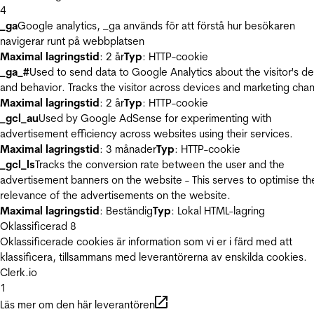
4
_ga
Google analytics, _ga används för att förstå hur besökaren
navigerar runt på webbplatsen
Maximal lagringstid
: 2 år
Typ
: HTTP-cookie
_ga_#
Used to send data to Google Analytics about the visitor's d
and behavior. Tracks the visitor across devices and marketing chan
Maximal lagringstid
: 2 år
Typ
: HTTP-cookie
_gcl_au
Used by Google AdSense for experimenting with
advertisement efficiency across websites using their services.
Maximal lagringstid
: 3 månader
Typ
: HTTP-cookie
_gcl_ls
Tracks the conversion rate between the user and the
advertisement banners on the website - This serves to optimise th
relevance of the advertisements on the website.
Maximal lagringstid
: Beständig
Typ
: Lokal HTML-lagring
Oklassificerad
8
Oklassificerade cookies är information som vi er i färd med att
klassificera, tillsammans med leverantörerna av enskilda cookies.
Clerk.io
1
Läs mer om den här leverantören