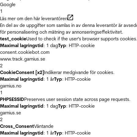
Google
1
Läs mer om den här leverantören
En del av de uppgifter som samlas in av denna leverantör är avse
för personalisering och mätning av annonseringseffektivitet.
test_cookie
Used to check if the user's browser supports cookies
Maximal lagringstid
: 1 dag
Typ
: HTTP-cookie
consent.cookiebot.com
www.track.garnius.se
2
CookieConsent [x2]
Indikerar medgivande för cookies.
Maximal lagringstid
: 1 år
Typ
: HTTP-cookie
garnius.no
1
PHPSESSID
Preserves user session state across page requests.
Maximal lagringstid
: 1 dag
Typ
: HTTP-cookie
garnius.se
2
Cross_Consent
Väntande
Maximal lagringstid
: 1 år
Typ
: HTTP-cookie