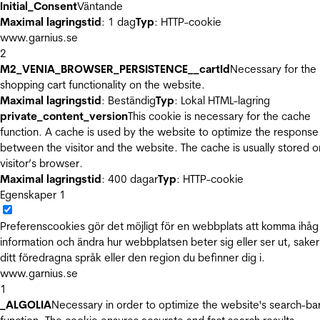
Initial_Consent
Väntande
Maximal lagringstid
: 1 dag
Typ
: HTTP-cookie
www.garnius.se
2
M2_VENIA_BROWSER_PERSISTENCE__cartId
Necessary for the
shopping cart functionality on the website.
Maximal lagringstid
: Beständig
Typ
: Lokal HTML-lagring
private_content_version
This cookie is necessary for the cache
function. A cache is used by the website to optimize the response
between the visitor and the website. The cache is usually stored o
visitor’s browser.
Maximal lagringstid
: 400 dagar
Typ
: HTTP-cookie
Egenskaper
1
Preferenscookies gör det möjligt för en webbplats att komma ihåg
information och ändra hur webbplatsen beter sig eller ser ut, sake
ditt föredragna språk eller den region du befinner dig i.
www.garnius.se
1
_ALGOLIA
Necessary in order to optimize the website's search-ba