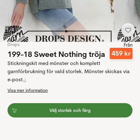
1
/
4
Drops
Från
199-18 Sweet Nothing tröja
459
kr
Stickningskit med mönster och komplett
garnförbrukning för vald storlek. Mönster skickas via
e-post.;
Visa mer information
Välj storlek och färg