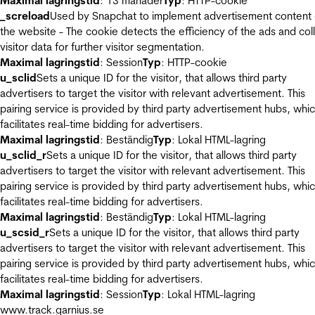
Maximal lagringstid
: 13 månader
Typ
: HTTP-cookie
_screload
Used by Snapchat to implement advertisement content
the website - The cookie detects the efficiency of the ads and col
visitor data for further visitor segmentation.
Maximal lagringstid
: Session
Typ
: HTTP-cookie
u_sclid
Sets a unique ID for the visitor, that allows third party
advertisers to target the visitor with relevant advertisement. This
pairing service is provided by third party advertisement hubs, whi
facilitates real-time bidding for advertisers.
Maximal lagringstid
: Beständig
Typ
: Lokal HTML-lagring
u_sclid_r
Sets a unique ID for the visitor, that allows third party
advertisers to target the visitor with relevant advertisement. This
pairing service is provided by third party advertisement hubs, whi
facilitates real-time bidding for advertisers.
Maximal lagringstid
: Beständig
Typ
: Lokal HTML-lagring
u_scsid_r
Sets a unique ID for the visitor, that allows third party
advertisers to target the visitor with relevant advertisement. This
pairing service is provided by third party advertisement hubs, whi
facilitates real-time bidding for advertisers.
Maximal lagringstid
: Session
Typ
: Lokal HTML-lagring
www.track.garnius.se