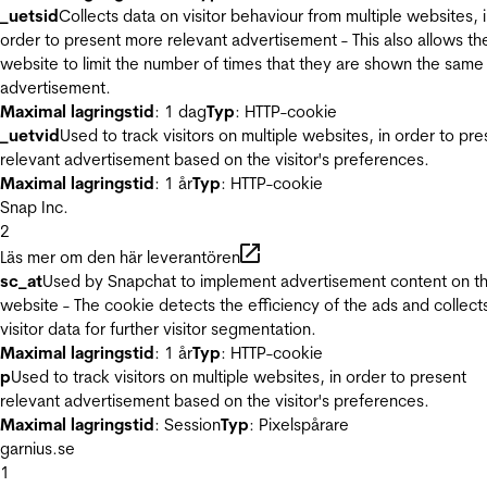
_uetsid
Collects data on visitor behaviour from multiple websites, 
order to present more relevant advertisement - This also allows th
website to limit the number of times that they are shown the same
advertisement.
Maximal lagringstid
: 1 dag
Typ
: HTTP-cookie
_uetvid
Used to track visitors on multiple websites, in order to pre
relevant advertisement based on the visitor's preferences.
Maximal lagringstid
: 1 år
Typ
: HTTP-cookie
Snap Inc.
2
Läs mer om den här leverantören
sc_at
Used by Snapchat to implement advertisement content on t
website - The cookie detects the efficiency of the ads and collect
visitor data for further visitor segmentation.
Maximal lagringstid
: 1 år
Typ
: HTTP-cookie
p
Used to track visitors on multiple websites, in order to present
relevant advertisement based on the visitor's preferences.
Maximal lagringstid
: Session
Typ
: Pixelspårare
garnius.se
1