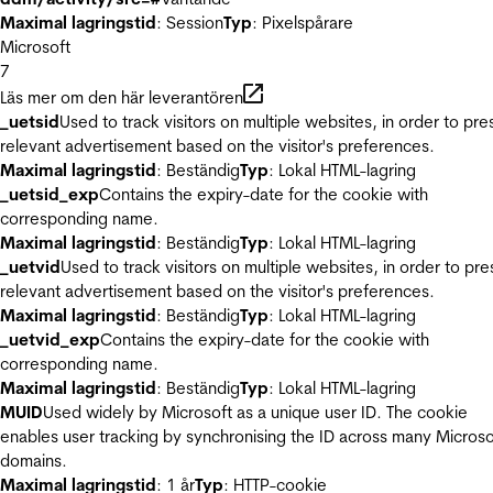
Maximal lagringstid
: Session
Typ
: Pixelspårare
Microsoft
7
Läs mer om den här leverantören
_uetsid
Used to track visitors on multiple websites, in order to pre
relevant advertisement based on the visitor's preferences.
Maximal lagringstid
: Beständig
Typ
: Lokal HTML-lagring
_uetsid_exp
Contains the expiry-date for the cookie with
corresponding name.
Maximal lagringstid
: Beständig
Typ
: Lokal HTML-lagring
_uetvid
Used to track visitors on multiple websites, in order to pre
relevant advertisement based on the visitor's preferences.
Maximal lagringstid
: Beständig
Typ
: Lokal HTML-lagring
_uetvid_exp
Contains the expiry-date for the cookie with
corresponding name.
Maximal lagringstid
: Beständig
Typ
: Lokal HTML-lagring
MUID
Used widely by Microsoft as a unique user ID. The cookie
enables user tracking by synchronising the ID across many Microso
domains.
Maximal lagringstid
: 1 år
Typ
: HTTP-cookie