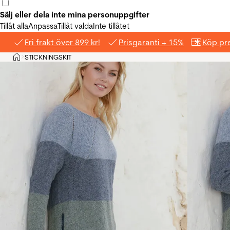
Sälj eller dela inte mina personuppgifter
Tillåt alla
Anpassa
Tillåt valda
Inte tillåtet
Fri frakt över 899 kr!
Prisgaranti + 15%
Köp pre
Hem
STICKNINGSKIT
>