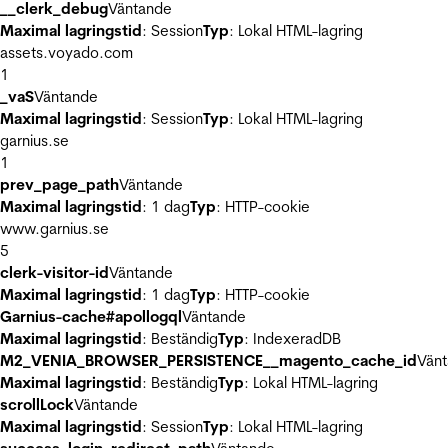
__clerk_debug
Väntande
Maximal lagringstid
: Session
Typ
: Lokal HTML-lagring
assets.voyado.com
1
_vaS
Väntande
Maximal lagringstid
: Session
Typ
: Lokal HTML-lagring
garnius.se
1
prev_page_path
Väntande
Maximal lagringstid
: 1 dag
Typ
: HTTP-cookie
www.garnius.se
5
clerk-visitor-id
Väntande
Maximal lagringstid
: 1 dag
Typ
: HTTP-cookie
Garnius-cache#apollogql
Väntande
Maximal lagringstid
: Beständig
Typ
: IndexeradDB
M2_VENIA_BROWSER_PERSISTENCE__magento_cache_id
Vän
Maximal lagringstid
: Beständig
Typ
: Lokal HTML-lagring
scrollLock
Väntande
Maximal lagringstid
: Session
Typ
: Lokal HTML-lagring