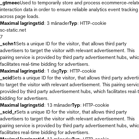
_gtmeec
Used to temporarily store and process ecommerce-relat
interaction data in order to ensure reliable analytics event tracking
across page loads.
Maximal lagringstid
: 3 månader
Typ
: HTTP-cookie
sc-static.net
7
_schn1
Sets a unique ID for the visitor, that allows third party
advertisers to target the visitor with relevant advertisement. This
pairing service is provided by third party advertisement hubs, whi
facilitates real-time bidding for advertisers.
Maximal lagringstid
: 1 dag
Typ
: HTTP-cookie
_scid
Sets a unique ID for the visitor, that allows third party advert
to target the visitor with relevant advertisement. This pairing servic
provided by third party advertisement hubs, which facilitates real-
bidding for advertisers.
Maximal lagringstid
: 13 månader
Typ
: HTTP-cookie
_scid_r
Sets a unique ID for the visitor, that allows third party
advertisers to target the visitor with relevant advertisement. This
pairing service is provided by third party advertisement hubs, whi
facilitates real-time bidding for advertisers.