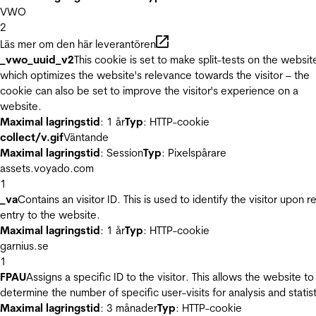
VWO
2
Läs mer om den här leverantören
_vwo_uuid_v2
This cookie is set to make split-tests on the websit
which optimizes the website's relevance towards the visitor – the
cookie can also be set to improve the visitor's experience on a
website.
Maximal lagringstid
: 1 år
Typ
: HTTP-cookie
collect/v.gif
Väntande
Maximal lagringstid
: Session
Typ
: Pixelspårare
assets.voyado.com
1
_va
Contains an visitor ID. This is used to identify the visitor upon r
entry to the website.
Maximal lagringstid
: 1 år
Typ
: HTTP-cookie
garnius.se
1
FPAU
Assigns a specific ID to the visitor. This allows the website to
determine the number of specific user-visits for analysis and statist
Maximal lagringstid
: 3 månader
Typ
: HTTP-cookie