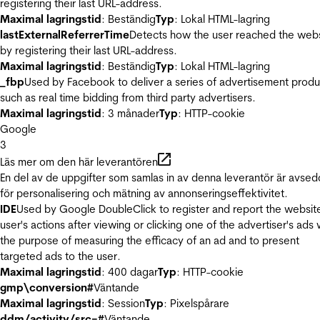
registering their last URL-address.
Maximal lagringstid
: Beständig
Typ
: Lokal HTML-lagring
lastExternalReferrerTime
Detects how the user reached the web
by registering their last URL-address.
Maximal lagringstid
: Beständig
Typ
: Lokal HTML-lagring
_fbp
Used by Facebook to deliver a series of advertisement produ
such as real time bidding from third party advertisers.
Maximal lagringstid
: 3 månader
Typ
: HTTP-cookie
Google
3
Läs mer om den här leverantören
En del av de uppgifter som samlas in av denna leverantör är avse
för personalisering och mätning av annonseringseffektivitet.
IDE
Used by Google DoubleClick to register and report the websit
user's actions after viewing or clicking one of the advertiser's ads 
the purpose of measuring the efficacy of an ad and to present
targeted ads to the user.
Maximal lagringstid
: 400 dagar
Typ
: HTTP-cookie
gmp\conversion#
Väntande
Maximal lagringstid
: Session
Typ
: Pixelspårare
ddm/activity/src=#
Väntande