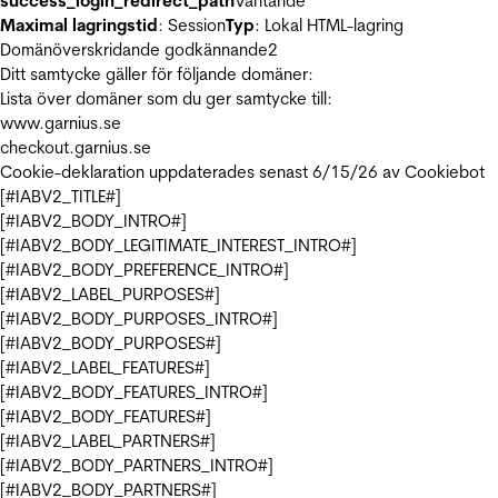
success_login_redirect_path
Väntande
Maximal lagringstid
: Session
Typ
: Lokal HTML-lagring
Domänöverskridande godkännande
2
Ditt samtycke gäller för följande domäner:
Lista över domäner som du ger samtycke till:
www.garnius.se
checkout.garnius.se
Cookie-deklaration uppdaterades senast 6/15/26 av
Cookiebot
[#IABV2_TITLE#]
[#IABV2_BODY_INTRO#]
[#IABV2_BODY_LEGITIMATE_INTEREST_INTRO#]
[#IABV2_BODY_PREFERENCE_INTRO#]
[#IABV2_LABEL_PURPOSES#]
[#IABV2_BODY_PURPOSES_INTRO#]
[#IABV2_BODY_PURPOSES#]
[#IABV2_LABEL_FEATURES#]
[#IABV2_BODY_FEATURES_INTRO#]
[#IABV2_BODY_FEATURES#]
[#IABV2_LABEL_PARTNERS#]
[#IABV2_BODY_PARTNERS_INTRO#]
[#IABV2_BODY_PARTNERS#]