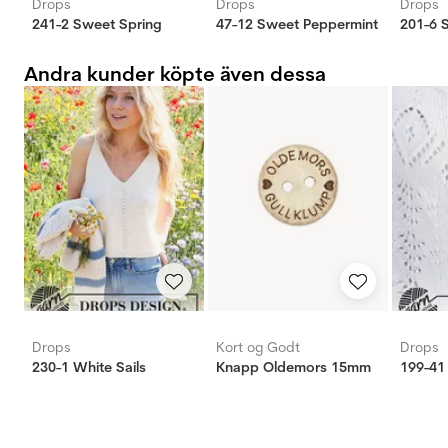
Drops
Drops
Drops
241-2 Sweet Spring
47-12 Sweet Peppermint
201-6 
Andra kunder köpte även dessa
Drops
Kort og Godt
Drops
230-1 White Sails
Knapp Oldemors 15mm
199-41 