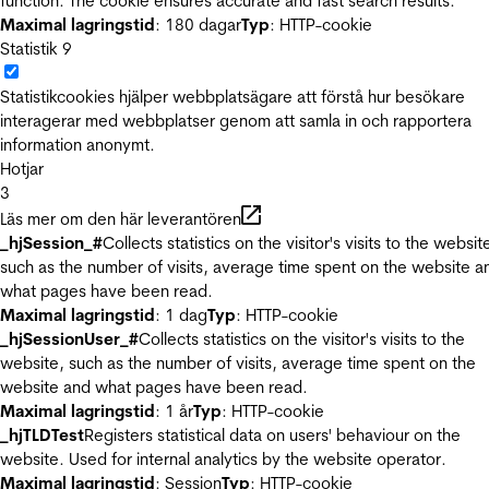
function. The cookie ensures accurate and fast search results.
Maximal lagringstid
: 180 dagar
Typ
: HTTP-cookie
Statistik
9
Statistikcookies hjälper webbplatsägare att förstå hur besökare
interagerar med webbplatser genom att samla in och rapportera
information anonymt.
Hotjar
3
Läs mer om den här leverantören
_hjSession_#
Collects statistics on the visitor's visits to the websit
such as the number of visits, average time spent on the website a
what pages have been read.
Maximal lagringstid
: 1 dag
Typ
: HTTP-cookie
_hjSessionUser_#
Collects statistics on the visitor's visits to the
website, such as the number of visits, average time spent on the
website and what pages have been read.
Maximal lagringstid
: 1 år
Typ
: HTTP-cookie
_hjTLDTest
Registers statistical data on users' behaviour on the
website. Used for internal analytics by the website operator.
Maximal lagringstid
: Session
Typ
: HTTP-cookie