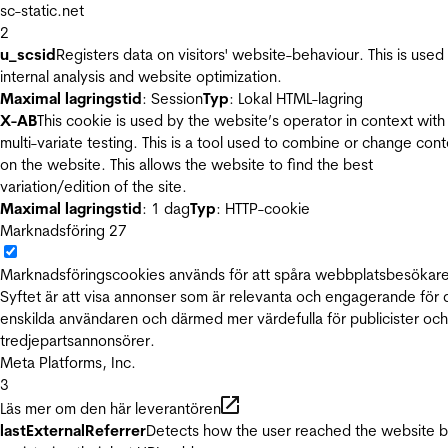
sc-static.net
2
u_scsid
Registers data on visitors' website-behaviour. This is used 
internal analysis and website optimization.
Maximal lagringstid
: Session
Typ
: Lokal HTML-lagring
X-AB
This cookie is used by the website’s operator in context with
multi-variate testing. This is a tool used to combine or change con
on the website. This allows the website to find the best
variation/edition of the site.
Maximal lagringstid
: 1 dag
Typ
: HTTP-cookie
Marknadsföring
27
Marknadsföringscookies används för att spåra webbplatsbesökare
Syftet är att visa annonser som är relevanta och engagerande för
enskilda användaren och därmed mer värdefulla för publicister och
tredjepartsannonsörer.
Meta Platforms, Inc.
3
Läs mer om den här leverantören
lastExternalReferrer
Detects how the user reached the website 