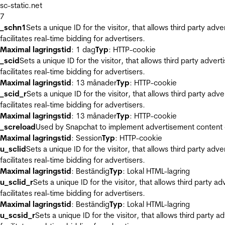
sc-static.net
7
_schn1
Sets a unique ID for the visitor, that allows third party adv
facilitates real-time bidding for advertisers.
Maximal lagringstid
: 1 dag
Typ
: HTTP-cookie
_scid
Sets a unique ID for the visitor, that allows third party adver
facilitates real-time bidding for advertisers.
Maximal lagringstid
: 13 månader
Typ
: HTTP-cookie
_scid_r
Sets a unique ID for the visitor, that allows third party adv
facilitates real-time bidding for advertisers.
Maximal lagringstid
: 13 månader
Typ
: HTTP-cookie
_screload
Used by Snapchat to implement advertisement content on 
Maximal lagringstid
: Session
Typ
: HTTP-cookie
u_sclid
Sets a unique ID for the visitor, that allows third party adv
facilitates real-time bidding for advertisers.
Maximal lagringstid
: Beständig
Typ
: Lokal HTML-lagring
u_sclid_r
Sets a unique ID for the visitor, that allows third party a
facilitates real-time bidding for advertisers.
Maximal lagringstid
: Beständig
Typ
: Lokal HTML-lagring
u_scsid_r
Sets a unique ID for the visitor, that allows third party 