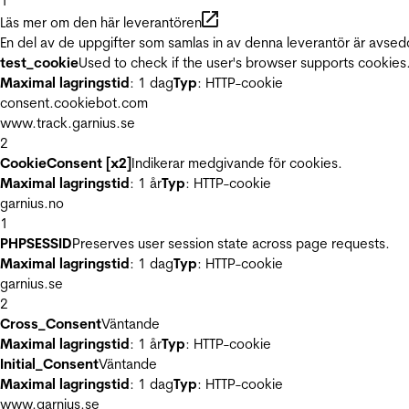
1
Läs mer om den här leverantören
En del av de uppgifter som samlas in av denna leverantör är avsed
test_cookie
Used to check if the user's browser supports cookies
Maximal lagringstid
: 1 dag
Typ
: HTTP-cookie
consent.cookiebot.com
www.track.garnius.se
2
CookieConsent [x2]
Indikerar medgivande för cookies.
Maximal lagringstid
: 1 år
Typ
: HTTP-cookie
garnius.no
1
PHPSESSID
Preserves user session state across page requests.
Maximal lagringstid
: 1 dag
Typ
: HTTP-cookie
garnius.se
2
Cross_Consent
Väntande
Maximal lagringstid
: 1 år
Typ
: HTTP-cookie
Initial_Consent
Väntande
Maximal lagringstid
: 1 dag
Typ
: HTTP-cookie
www.garnius.se