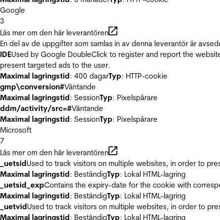
Google
3
Läs mer om den här leverantören
En del av de uppgifter som samlas in av denna leverantör är avsed
IDE
Used by Google DoubleClick to register and report the website u
present targeted ads to the user.
Maximal lagringstid
: 400 dagar
Typ
: HTTP-cookie
gmp\conversion#
Väntande
Maximal lagringstid
: Session
Typ
: Pixelspårare
ddm/activity/src=#
Väntande
Maximal lagringstid
: Session
Typ
: Pixelspårare
Microsoft
7
Läs mer om den här leverantören
_uetsid
Used to track visitors on multiple websites, in order to pr
Maximal lagringstid
: Beständig
Typ
: Lokal HTML-lagring
_uetsid_exp
Contains the expiry-date for the cookie with corres
Maximal lagringstid
: Beständig
Typ
: Lokal HTML-lagring
_uetvid
Used to track visitors on multiple websites, in order to pr
Maximal lagringstid
: Beständig
Typ
: Lokal HTML-lagring