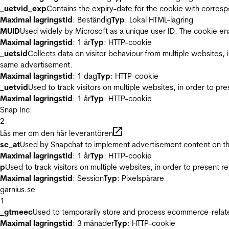
_uetvid_exp
Contains the expiry-date for the cookie with corres
Maximal lagringstid
: Beständig
Typ
: Lokal HTML-lagring
MUID
Used widely by Microsoft as a unique user ID. The cookie en
Maximal lagringstid
: 1 år
Typ
: HTTP-cookie
_uetsid
Collects data on visitor behaviour from multiple websites, 
same advertisement.
Maximal lagringstid
: 1 dag
Typ
: HTTP-cookie
_uetvid
Used to track visitors on multiple websites, in order to pr
Maximal lagringstid
: 1 år
Typ
: HTTP-cookie
Snap Inc.
2
Läs mer om den här leverantören
sc_at
Used by Snapchat to implement advertisement content on the w
Maximal lagringstid
: 1 år
Typ
: HTTP-cookie
p
Used to track visitors on multiple websites, in order to present 
Maximal lagringstid
: Session
Typ
: Pixelspårare
garnius.se
1
_gtmeec
Used to temporarily store and process ecommerce-related 
Maximal lagringstid
: 3 månader
Typ
: HTTP-cookie