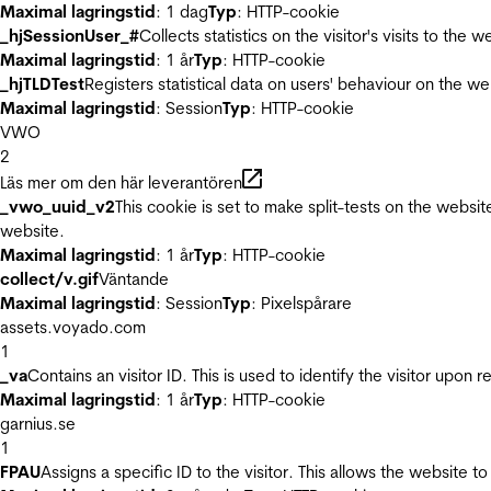
Maximal lagringstid
: 1 dag
Typ
: HTTP-cookie
_hjSessionUser_#
Collects statistics on the visitor's visits to t
Maximal lagringstid
: 1 år
Typ
: HTTP-cookie
_hjTLDTest
Registers statistical data on users' behaviour on the we
Maximal lagringstid
: Session
Typ
: HTTP-cookie
VWO
2
Läs mer om den här leverantören
_vwo_uuid_v2
This cookie is set to make split-tests on the websi
website.
Maximal lagringstid
: 1 år
Typ
: HTTP-cookie
collect/v.gif
Väntande
Maximal lagringstid
: Session
Typ
: Pixelspårare
assets.voyado.com
1
_va
Contains an visitor ID. This is used to identify the visitor upon 
Maximal lagringstid
: 1 år
Typ
: HTTP-cookie
garnius.se
1
FPAU
Assigns a specific ID to the visitor. This allows the website to