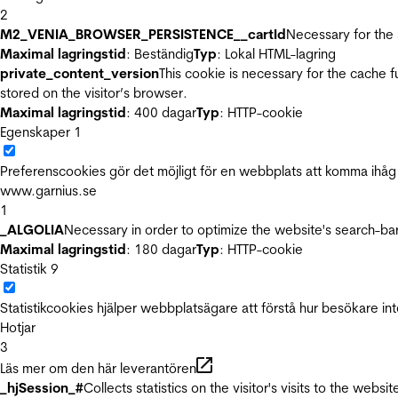
2
M2_VENIA_BROWSER_PERSISTENCE__cartId
Necessary for the 
Maximal lagringstid
: Beständig
Typ
: Lokal HTML-lagring
private_content_version
This cookie is necessary for the cache 
stored on the visitor’s browser.
Maximal lagringstid
: 400 dagar
Typ
: HTTP-cookie
Egenskaper
1
Preferenscookies gör det möjligt för en webbplats att komma ihåg i
www.garnius.se
1
_ALGOLIA
Necessary in order to optimize the website's search-bar
Maximal lagringstid
: 180 dagar
Typ
: HTTP-cookie
Statistik
9
Statistikcookies hjälper webbplatsägare att förstå hur besökare 
Hotjar
3
Läs mer om den här leverantören
_hjSession_#
Collects statistics on the visitor's visits to the we