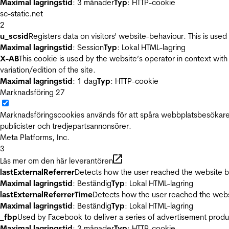
Maximal lagringstid
: 3 månader
Typ
: HTTP-cookie
sc-static.net
2
u_scsid
Registers data on visitors' website-behaviour. This is used 
Maximal lagringstid
: Session
Typ
: Lokal HTML-lagring
X-AB
This cookie is used by the website’s operator in context with 
variation/edition of the site.
Maximal lagringstid
: 1 dag
Typ
: HTTP-cookie
Marknadsföring
27
Marknadsföringscookies används för att spåra webbplatsbesökare.
publicister och tredjepartsannonsörer.
Meta Platforms, Inc.
3
Läs mer om den här leverantören
lastExternalReferrer
Detects how the user reached the website by 
Maximal lagringstid
: Beständig
Typ
: Lokal HTML-lagring
lastExternalReferrerTime
Detects how the user reached the websi
Maximal lagringstid
: Beständig
Typ
: Lokal HTML-lagring
_fbp
Used by Facebook to deliver a series of advertisement product
Maximal lagringstid
: 3 månader
Typ
: HTTP-cookie