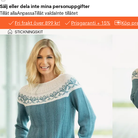
Sälj eller dela inte mina personuppgifter
Tillåt alla
Anpassa
Tillåt valda
Inte tillåtet
Fri frakt över 899 kr!
Prisgaranti + 15%
Köp pre
Hem
STICKNINGSKIT
>