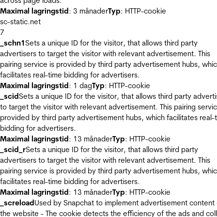
across page loads.
Maximal lagringstid
: 3 månader
Typ
: HTTP-cookie
sc-static.net
7
_schn1
Sets a unique ID for the visitor, that allows third party
advertisers to target the visitor with relevant advertisement. This
pairing service is provided by third party advertisement hubs, whi
facilitates real-time bidding for advertisers.
Maximal lagringstid
: 1 dag
Typ
: HTTP-cookie
_scid
Sets a unique ID for the visitor, that allows third party advert
to target the visitor with relevant advertisement. This pairing servic
provided by third party advertisement hubs, which facilitates real-
bidding for advertisers.
Maximal lagringstid
: 13 månader
Typ
: HTTP-cookie
_scid_r
Sets a unique ID for the visitor, that allows third party
advertisers to target the visitor with relevant advertisement. This
pairing service is provided by third party advertisement hubs, whi
facilitates real-time bidding for advertisers.
Maximal lagringstid
: 13 månader
Typ
: HTTP-cookie
_screload
Used by Snapchat to implement advertisement content
the website - The cookie detects the efficiency of the ads and col