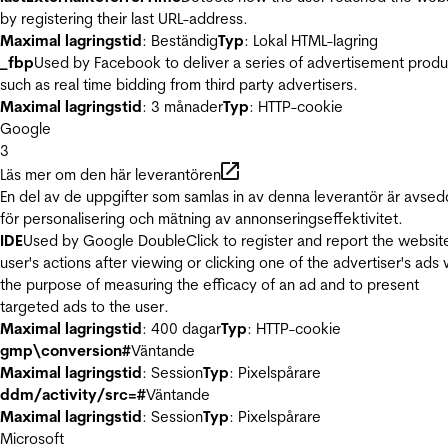
by registering their last URL-address.
Maximal lagringstid
: Beständig
Typ
: Lokal HTML-lagring
_fbp
Used by Facebook to deliver a series of advertisement produ
such as real time bidding from third party advertisers.
Maximal lagringstid
: 3 månader
Typ
: HTTP-cookie
Google
3
Läs mer om den här leverantören
En del av de uppgifter som samlas in av denna leverantör är avse
för personalisering och mätning av annonseringseffektivitet.
IDE
Used by Google DoubleClick to register and report the websit
user's actions after viewing or clicking one of the advertiser's ads 
the purpose of measuring the efficacy of an ad and to present
targeted ads to the user.
Maximal lagringstid
: 400 dagar
Typ
: HTTP-cookie
gmp\conversion#
Väntande
Maximal lagringstid
: Session
Typ
: Pixelspårare
ddm/activity/src=#
Väntande
Maximal lagringstid
: Session
Typ
: Pixelspårare
Microsoft