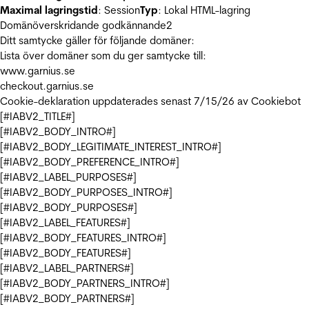
Maximal lagringstid
: Session
Typ
: Lokal HTML-lagring
Domänöverskridande godkännande
2
Ditt samtycke gäller för följande domäner:
Lista över domäner som du ger samtycke till:
www.garnius.se
checkout.garnius.se
Cookie-deklaration uppdaterades senast 7/15/26 av
Cookiebot
[#IABV2_TITLE#]
[#IABV2_BODY_INTRO#]
[#IABV2_BODY_LEGITIMATE_INTEREST_INTRO#]
[#IABV2_BODY_PREFERENCE_INTRO#]
[#IABV2_LABEL_PURPOSES#]
[#IABV2_BODY_PURPOSES_INTRO#]
[#IABV2_BODY_PURPOSES#]
[#IABV2_LABEL_FEATURES#]
[#IABV2_BODY_FEATURES_INTRO#]
[#IABV2_BODY_FEATURES#]
[#IABV2_LABEL_PARTNERS#]
[#IABV2_BODY_PARTNERS_INTRO#]
[#IABV2_BODY_PARTNERS#]