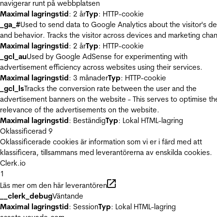
navigerar runt på webbplatsen
Maximal lagringstid
: 2 år
Typ
: HTTP-cookie
_ga_#
Used to send data to Google Analytics about the visitor's d
and behavior. Tracks the visitor across devices and marketing chan
Maximal lagringstid
: 2 år
Typ
: HTTP-cookie
_gcl_au
Used by Google AdSense for experimenting with
advertisement efficiency across websites using their services.
Maximal lagringstid
: 3 månader
Typ
: HTTP-cookie
_gcl_ls
Tracks the conversion rate between the user and the
advertisement banners on the website - This serves to optimise th
relevance of the advertisements on the website.
Maximal lagringstid
: Beständig
Typ
: Lokal HTML-lagring
Oklassificerad
9
Oklassificerade cookies är information som vi er i färd med att
klassificera, tillsammans med leverantörerna av enskilda cookies.
Clerk.io
1
Läs mer om den här leverantören
__clerk_debug
Väntande
Maximal lagringstid
: Session
Typ
: Lokal HTML-lagring