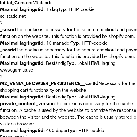
Initial_Consent
Väntande
Maximal lagringstid
: 1 dag
Typ
: HTTP-cookie
sc-static.net
2
_scsrid
The cookie is necessary for the secure checkout and pay
function on the website. This function is provided by shopify.com.
Maximal lagringstid
: 13 månader
Typ
: HTTP-cookie
_scsrid
The cookie is necessary for the secure checkout and pay
function on the website. This function is provided by shopify.com.
Maximal lagringstid
: Beständig
Typ
: Lokal HTML-lagring
www.garnius.se
2
M2_VENIA_BROWSER_PERSISTENCE__cartId
Necessary for the
shopping cart functionality on the website.
Maximal lagringstid
: Beständig
Typ
: Lokal HTML-lagring
private_content_version
This cookie is necessary for the cache
function. A cache is used by the website to optimize the response
between the visitor and the website. The cache is usually stored o
visitor’s browser.
Maximal lagringstid
: 400 dagar
Typ
: HTTP-cookie