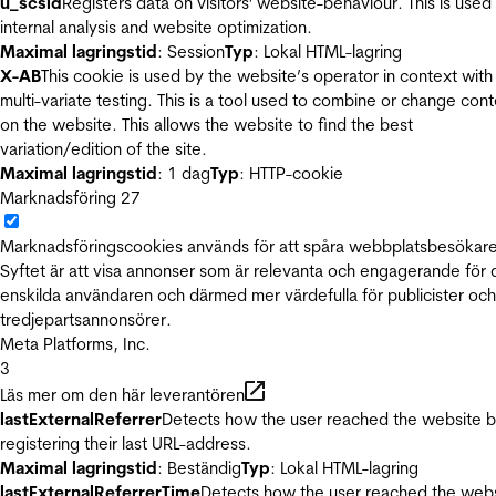
u_scsid
Registers data on visitors' website-behaviour. This is used 
internal analysis and website optimization.
Maximal lagringstid
: Session
Typ
: Lokal HTML-lagring
X-AB
This cookie is used by the website’s operator in context with
multi-variate testing. This is a tool used to combine or change con
on the website. This allows the website to find the best
variation/edition of the site.
Maximal lagringstid
: 1 dag
Typ
: HTTP-cookie
Marknadsföring
27
Marknadsföringscookies används för att spåra webbplatsbesökare
Syftet är att visa annonser som är relevanta och engagerande för
enskilda användaren och därmed mer värdefulla för publicister och
tredjepartsannonsörer.
Meta Platforms, Inc.
3
Läs mer om den här leverantören
lastExternalReferrer
Detects how the user reached the website 
registering their last URL-address.
Maximal lagringstid
: Beständig
Typ
: Lokal HTML-lagring
lastExternalReferrerTime
Detects how the user reached the web