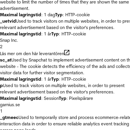
website to limit the number of times that they are shown the same
advertisement.
Maximal lagringstid
: 1 dag
Typ
: HTTP-cookie
_uetvid
Used to track visitors on multiple websites, in order to pre
relevant advertisement based on the visitor's preferences.
Maximal lagringstid
: 1 år
Typ
: HTTP-cookie
Snap Inc.
2
Läs mer om den här leverantören
sc_at
Used by Snapchat to implement advertisement content on t
website - The cookie detects the efficiency of the ads and collect
visitor data for further visitor segmentation.
Maximal lagringstid
: 1 år
Typ
: HTTP-cookie
p
Used to track visitors on multiple websites, in order to present
relevant advertisement based on the visitor's preferences.
Maximal lagringstid
: Session
Typ
: Pixelspårare
garnius.se
1
_gtmeec
Used to temporarily store and process ecommerce-relat
interaction data in order to ensure reliable analytics event tracking