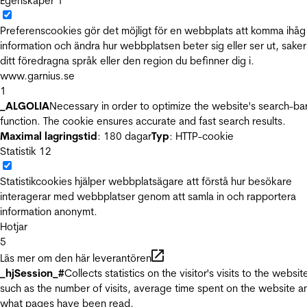
Egenskaper
1
Preferenscookies gör det möjligt för en webbplats att komma ihåg
information och ändra hur webbplatsen beter sig eller ser ut, sake
ditt föredragna språk eller den region du befinner dig i.
www.garnius.se
1
_ALGOLIA
Necessary in order to optimize the website's search-ba
function. The cookie ensures accurate and fast search results.
Maximal lagringstid
: 180 dagar
Typ
: HTTP-cookie
Statistik
12
Statistikcookies hjälper webbplatsägare att förstå hur besökare
interagerar med webbplatser genom att samla in och rapportera
information anonymt.
Hotjar
5
Läs mer om den här leverantören
_hjSession_#
Collects statistics on the visitor's visits to the websit
such as the number of visits, average time spent on the website a
what pages have been read.