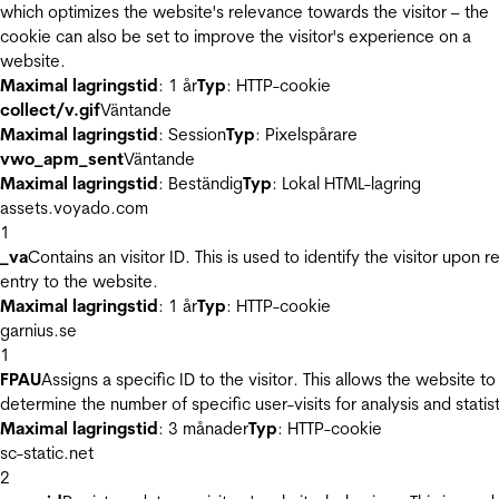
which optimizes the website's relevance towards the visitor – the
cookie can also be set to improve the visitor's experience on a
website.
Maximal lagringstid
: 1 år
Typ
: HTTP-cookie
collect/v.gif
Väntande
Maximal lagringstid
: Session
Typ
: Pixelspårare
vwo_apm_sent
Väntande
Maximal lagringstid
: Beständig
Typ
: Lokal HTML-lagring
assets.voyado.com
1
_va
Contains an visitor ID. This is used to identify the visitor upon r
entry to the website.
Maximal lagringstid
: 1 år
Typ
: HTTP-cookie
garnius.se
1
FPAU
Assigns a specific ID to the visitor. This allows the website to
determine the number of specific user-visits for analysis and statist
Maximal lagringstid
: 3 månader
Typ
: HTTP-cookie
sc-static.net
2