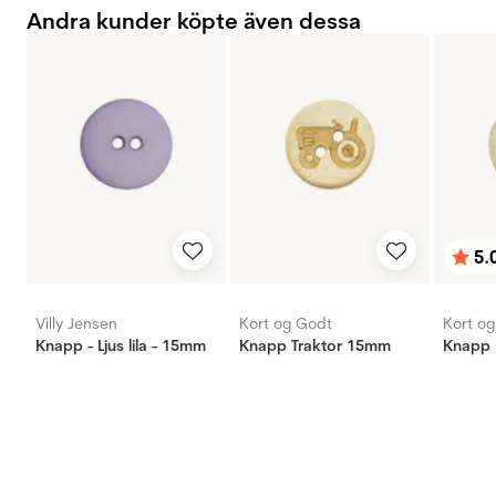
Andra kunder köpte även dessa
5.
Bety
utav 
Villy Jensen
Kort og Godt
Kort o
Knapp - Ljus lila - 15mm
Knapp Traktor 15mm
Knapp 