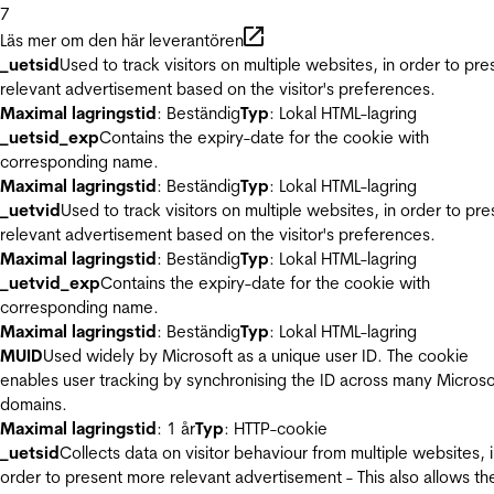
7
Läs mer om den här leverantören
_uetsid
Used to track visitors on multiple websites, in order to pre
relevant advertisement based on the visitor's preferences.
Maximal lagringstid
: Beständig
Typ
: Lokal HTML-lagring
_uetsid_exp
Contains the expiry-date for the cookie with
corresponding name.
Maximal lagringstid
: Beständig
Typ
: Lokal HTML-lagring
_uetvid
Used to track visitors on multiple websites, in order to pre
relevant advertisement based on the visitor's preferences.
Maximal lagringstid
: Beständig
Typ
: Lokal HTML-lagring
_uetvid_exp
Contains the expiry-date for the cookie with
corresponding name.
Maximal lagringstid
: Beständig
Typ
: Lokal HTML-lagring
MUID
Used widely by Microsoft as a unique user ID. The cookie
enables user tracking by synchronising the ID across many Microso
domains.
Maximal lagringstid
: 1 år
Typ
: HTTP-cookie
_uetsid
Collects data on visitor behaviour from multiple websites, 
order to present more relevant advertisement - This also allows th