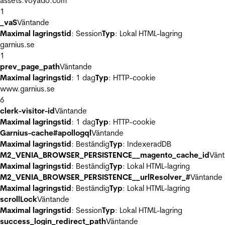
assets.voyado.com
1
_vaS
Väntande
Maximal lagringstid
: Session
Typ
: Lokal HTML-lagring
garnius.se
1
prev_page_path
Väntande
Maximal lagringstid
: 1 dag
Typ
: HTTP-cookie
www.garnius.se
6
clerk-visitor-id
Väntande
Maximal lagringstid
: 1 dag
Typ
: HTTP-cookie
Garnius-cache#apollogql
Väntande
Maximal lagringstid
: Beständig
Typ
: IndexeradDB
M2_VENIA_BROWSER_PERSISTENCE__magento_cache_id
Vän
Maximal lagringstid
: Beständig
Typ
: Lokal HTML-lagring
M2_VENIA_BROWSER_PERSISTENCE__urlResolver_#
Väntande
Maximal lagringstid
: Beständig
Typ
: Lokal HTML-lagring
scrollLock
Väntande
Maximal lagringstid
: Session
Typ
: Lokal HTML-lagring
success_login_redirect_path
Väntande