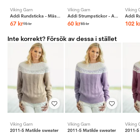
Viking Garn
Viking Garn
Viking 
Addi Rundsticka - Mässing
Addi Strumpstickor - Aluminium
67
kr
60
kr
102
k
95
kr
85
kr
Inte korrekt? Försök av dessa i stället
Viking Garn
Viking Garn
Viking 
2011-5 Matilde sweater
2011-5 Matilde sweater
2011-5