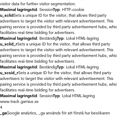
visitor data for further visitor segmentation.
Maximal lagringstid
: Session
Typ
: HTTP-cookie
u_sclid
Sets a unique ID for the visitor, that allows third party
advertisers to target the visitor with relevant advertisement. This
pairing service is provided by third party advertisement hubs, whi
facilitates real-time bidding for advertisers.
Maximal lagringstid
: Beständig
Typ
: Lokal HTML-lagring
u_sclid_r
Sets a unique ID for the visitor, that allows third party
advertisers to target the visitor with relevant advertisement. This
pairing service is provided by third party advertisement hubs, whi
facilitates real-time bidding for advertisers.
Maximal lagringstid
: Beständig
Typ
: Lokal HTML-lagring
u_scsid_r
Sets a unique ID for the visitor, that allows third party
advertisers to target the visitor with relevant advertisement. This
pairing service is provided by third party advertisement hubs, whi
facilitates real-time bidding for advertisers.
Maximal lagringstid
: Session
Typ
: Lokal HTML-lagring
www.track.garnius.se
4
_ga
Google analytics, _ga används för att förstå hur besökaren