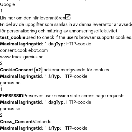
Google
1
Läs mer om den här leverantören
En del av de uppgifter som samlas in av denna leverantör är avse
för personalisering och mätning av annonseringseffektivitet.
test_cookie
Used to check if the user's browser supports cookies
Maximal lagringstid
: 1 dag
Typ
: HTTP-cookie
consent.cookiebot.com
www.track.garnius.se
2
CookieConsent [x2]
Indikerar medgivande för cookies.
Maximal lagringstid
: 1 år
Typ
: HTTP-cookie
garnius.no
1
PHPSESSID
Preserves user session state across page requests.
Maximal lagringstid
: 1 dag
Typ
: HTTP-cookie
garnius.se
2
Cross_Consent
Väntande
Maximal lagringstid
: 1 år
Typ
: HTTP-cookie