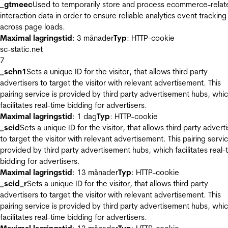
_gtmeec
Used to temporarily store and process ecommerce-relat
interaction data in order to ensure reliable analytics event tracking
across page loads.
Maximal lagringstid
: 3 månader
Typ
: HTTP-cookie
sc-static.net
7
_schn1
Sets a unique ID for the visitor, that allows third party
advertisers to target the visitor with relevant advertisement. This
pairing service is provided by third party advertisement hubs, whi
facilitates real-time bidding for advertisers.
Maximal lagringstid
: 1 dag
Typ
: HTTP-cookie
_scid
Sets a unique ID for the visitor, that allows third party advert
to target the visitor with relevant advertisement. This pairing servic
provided by third party advertisement hubs, which facilitates real-
bidding for advertisers.
Maximal lagringstid
: 13 månader
Typ
: HTTP-cookie
_scid_r
Sets a unique ID for the visitor, that allows third party
advertisers to target the visitor with relevant advertisement. This
pairing service is provided by third party advertisement hubs, whi
facilitates real-time bidding for advertisers.