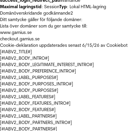
success_login_redirect_path
Väntande
Maximal lagringstid
: Session
Typ
: Lokal HTML-lagring
Domänöverskridande godkännande
2
Ditt samtycke gäller för följande domäner:
Lista över domäner som du ger samtycke till:
www.garnius.se
checkout.garnius.se
Cookie-deklaration uppdaterades senast 6/15/26 av
Cookiebot
[#IABV2_TITLE#]
[#IABV2_BODY_INTRO#]
[#IABV2_BODY_LEGITIMATE_INTEREST_INTRO#]
[#IABV2_BODY_PREFERENCE_INTRO#]
[#IABV2_LABEL_PURPOSES#]
[#IABV2_BODY_PURPOSES_INTRO#]
[#IABV2_BODY_PURPOSES#]
[#IABV2_LABEL_FEATURES#]
[#IABV2_BODY_FEATURES_INTRO#]
[#IABV2_BODY_FEATURES#]
[#IABV2_LABEL_PARTNERS#]
[#IABV2_BODY_PARTNERS_INTRO#]
[#IABV2_BODY_PARTNERS#]