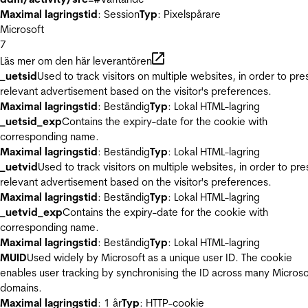
Maximal lagringstid
: Session
Typ
: Pixelspårare
Microsoft
7
Läs mer om den här leverantören
_uetsid
Used to track visitors on multiple websites, in order to pre
relevant advertisement based on the visitor's preferences.
Maximal lagringstid
: Beständig
Typ
: Lokal HTML-lagring
_uetsid_exp
Contains the expiry-date for the cookie with
corresponding name.
Maximal lagringstid
: Beständig
Typ
: Lokal HTML-lagring
_uetvid
Used to track visitors on multiple websites, in order to pre
relevant advertisement based on the visitor's preferences.
Maximal lagringstid
: Beständig
Typ
: Lokal HTML-lagring
_uetvid_exp
Contains the expiry-date for the cookie with
corresponding name.
Maximal lagringstid
: Beständig
Typ
: Lokal HTML-lagring
MUID
Used widely by Microsoft as a unique user ID. The cookie
enables user tracking by synchronising the ID across many Microso
domains.
Maximal lagringstid
: 1 år
Typ
: HTTP-cookie