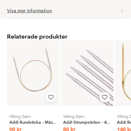
Visa mer information
Relaterade produkter
Viking Garn
Viking Garn
Viking 
Addi Rundsticka - Mässing
Addi Strumpstickor - Aluminium
90
kr
80
kr
140
k