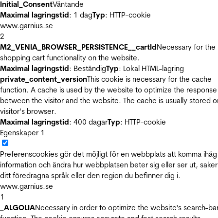
Initial_Consent
Väntande
Maximal lagringstid
: 1 dag
Typ
: HTTP-cookie
www.garnius.se
2
M2_VENIA_BROWSER_PERSISTENCE__cartId
Necessary for the
shopping cart functionality on the website.
Maximal lagringstid
: Beständig
Typ
: Lokal HTML-lagring
private_content_version
This cookie is necessary for the cache
function. A cache is used by the website to optimize the response
between the visitor and the website. The cache is usually stored o
visitor’s browser.
Maximal lagringstid
: 400 dagar
Typ
: HTTP-cookie
Egenskaper
1
Preferenscookies gör det möjligt för en webbplats att komma ihåg
information och ändra hur webbplatsen beter sig eller ser ut, sake
ditt föredragna språk eller den region du befinner dig i.
www.garnius.se
1
_ALGOLIA
Necessary in order to optimize the website's search-ba