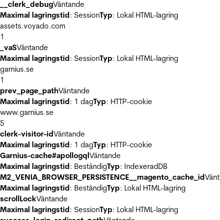
__clerk_debug
Väntande
Maximal lagringstid
: Session
Typ
: Lokal HTML-lagring
assets.voyado.com
1
_vaS
Väntande
Maximal lagringstid
: Session
Typ
: Lokal HTML-lagring
garnius.se
1
prev_page_path
Väntande
Maximal lagringstid
: 1 dag
Typ
: HTTP-cookie
www.garnius.se
5
clerk-visitor-id
Väntande
Maximal lagringstid
: 1 dag
Typ
: HTTP-cookie
Garnius-cache#apollogql
Väntande
Maximal lagringstid
: Beständig
Typ
: IndexeradDB
M2_VENIA_BROWSER_PERSISTENCE__magento_cache_id
Vän
Maximal lagringstid
: Beständig
Typ
: Lokal HTML-lagring
scrollLock
Väntande
Maximal lagringstid
: Session
Typ
: Lokal HTML-lagring