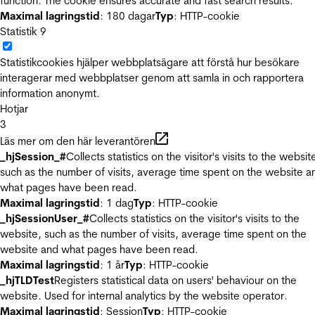
function. The cookie ensures accurate and fast search results.
Maximal lagringstid
: 180 dagar
Typ
: HTTP-cookie
Statistik
9
Statistikcookies hjälper webbplatsägare att förstå hur besökare
interagerar med webbplatser genom att samla in och rapportera
information anonymt.
Hotjar
3
Läs mer om den här leverantören
_hjSession_#
Collects statistics on the visitor's visits to the websit
such as the number of visits, average time spent on the website a
what pages have been read.
Maximal lagringstid
: 1 dag
Typ
: HTTP-cookie
_hjSessionUser_#
Collects statistics on the visitor's visits to the
website, such as the number of visits, average time spent on the
website and what pages have been read.
Maximal lagringstid
: 1 år
Typ
: HTTP-cookie
_hjTLDTest
Registers statistical data on users' behaviour on the
website. Used for internal analytics by the website operator.
Maximal lagringstid
: Session
Typ
: HTTP-cookie