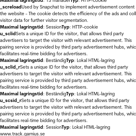
Maximal lagringstid
: 13 månader
Typ
: HTTP-cookie
_screload
Used by Snapchat to implement advertisement content
the website - The cookie detects the efficiency of the ads and col
visitor data for further visitor segmentation.
Maximal lagringstid
: Session
Typ
: HTTP-cookie
u_sclid
Sets a unique ID for the visitor, that allows third party
advertisers to target the visitor with relevant advertisement. This
pairing service is provided by third party advertisement hubs, whi
facilitates real-time bidding for advertisers.
Maximal lagringstid
: Beständig
Typ
: Lokal HTML-lagring
u_sclid_r
Sets a unique ID for the visitor, that allows third party
advertisers to target the visitor with relevant advertisement. This
pairing service is provided by third party advertisement hubs, whi
facilitates real-time bidding for advertisers.
Maximal lagringstid
: Beständig
Typ
: Lokal HTML-lagring
u_scsid_r
Sets a unique ID for the visitor, that allows third party
advertisers to target the visitor with relevant advertisement. This
pairing service is provided by third party advertisement hubs, whi
facilitates real-time bidding for advertisers.
Maximal lagringstid
: Session
Typ
: Lokal HTML-lagring
www.track.garnius.se