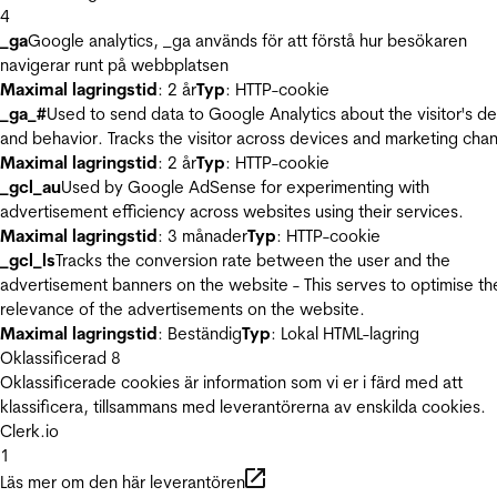
4
_ga
Google analytics, _ga används för att förstå hur besökaren
navigerar runt på webbplatsen
Maximal lagringstid
: 2 år
Typ
: HTTP-cookie
_ga_#
Used to send data to Google Analytics about the visitor's d
and behavior. Tracks the visitor across devices and marketing chan
Maximal lagringstid
: 2 år
Typ
: HTTP-cookie
_gcl_au
Used by Google AdSense for experimenting with
advertisement efficiency across websites using their services.
Maximal lagringstid
: 3 månader
Typ
: HTTP-cookie
_gcl_ls
Tracks the conversion rate between the user and the
advertisement banners on the website - This serves to optimise th
relevance of the advertisements on the website.
Maximal lagringstid
: Beständig
Typ
: Lokal HTML-lagring
Oklassificerad
8
Oklassificerade cookies är information som vi er i färd med att
klassificera, tillsammans med leverantörerna av enskilda cookies.
Clerk.io
1
Läs mer om den här leverantören