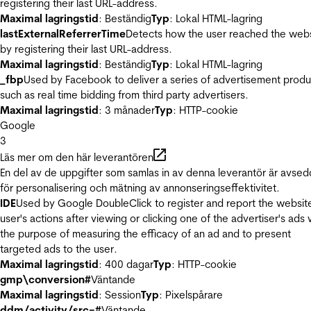
registering their last URL-address.
Maximal lagringstid
: Beständig
Typ
: Lokal HTML-lagring
lastExternalReferrerTime
Detects how the user reached the web
by registering their last URL-address.
Maximal lagringstid
: Beständig
Typ
: Lokal HTML-lagring
_fbp
Used by Facebook to deliver a series of advertisement produ
such as real time bidding from third party advertisers.
Maximal lagringstid
: 3 månader
Typ
: HTTP-cookie
Google
3
Läs mer om den här leverantören
En del av de uppgifter som samlas in av denna leverantör är avse
för personalisering och mätning av annonseringseffektivitet.
IDE
Used by Google DoubleClick to register and report the websit
user's actions after viewing or clicking one of the advertiser's ads 
the purpose of measuring the efficacy of an ad and to present
targeted ads to the user.
Maximal lagringstid
: 400 dagar
Typ
: HTTP-cookie
gmp\conversion#
Väntande
Maximal lagringstid
: Session
Typ
: Pixelspårare
ddm/activity/src=#
Väntande