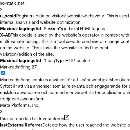
sc-static.net
2
u_scsid
Registers data on visitors' website-behaviour. This is used 
internal analysis and website optimization.
Maximal lagringstid
: Session
Typ
: Lokal HTML-lagring
X-AB
This cookie is used by the website’s operator in context with
multi-variate testing. This is a tool used to combine or change con
on the website. This allows the website to find the best
variation/edition of the site.
Maximal lagringstid
: 1 dag
Typ
: HTTP-cookie
Marknadsföring
27
Marknadsföringscookies används för att spåra webbplatsbesökare
Syftet är att visa annonser som är relevanta och engagerande för
enskilda användaren och därmed mer värdefulla för publicister och
tredjepartsannonsörer.
Meta Platforms, Inc.
3
Läs mer om den här leverantören
lastExternalReferrer
Detects how the user reached the website 