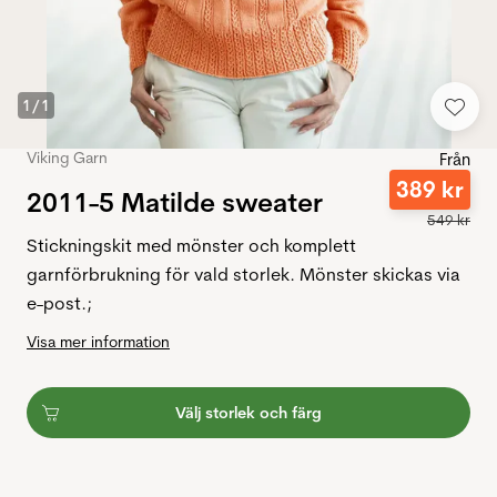
1
/
1
Viking Garn
Från
389
kr
2011-5 Matilde sweater
549
kr
Stickningskit med mönster och komplett
garnförbrukning för vald storlek. Mönster skickas via
e-post.;
Visa mer information
Välj storlek och färg