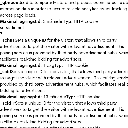
_gtmeec
Used to temporarily store and process ecommerce-relat
interaction data in order to ensure reliable analytics event tracking
across page loads.
Maximal lagringstid
: 3 månader
Typ
: HTTP-cookie
sc-static.net
7
_schn1
Sets a unique ID for the visitor, that allows third party
advertisers to target the visitor with relevant advertisement. This
pairing service is provided by third party advertisement hubs, whi
facilitates real-time bidding for advertisers.
Maximal lagringstid
: 1 dag
Typ
: HTTP-cookie
_scid
Sets a unique ID for the visitor, that allows third party advert
to target the visitor with relevant advertisement. This pairing servic
provided by third party advertisement hubs, which facilitates real-
bidding for advertisers.
Maximal lagringstid
: 13 månader
Typ
: HTTP-cookie
_scid_r
Sets a unique ID for the visitor, that allows third party
advertisers to target the visitor with relevant advertisement. This
pairing service is provided by third party advertisement hubs, whi
facilitates real-time bidding for advertisers.