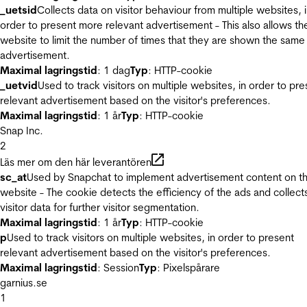
_uetsid
Collects data on visitor behaviour from multiple websites, 
order to present more relevant advertisement - This also allows th
website to limit the number of times that they are shown the same
advertisement.
Maximal lagringstid
: 1 dag
Typ
: HTTP-cookie
_uetvid
Used to track visitors on multiple websites, in order to pre
relevant advertisement based on the visitor's preferences.
Maximal lagringstid
: 1 år
Typ
: HTTP-cookie
Snap Inc.
2
Läs mer om den här leverantören
sc_at
Used by Snapchat to implement advertisement content on t
website - The cookie detects the efficiency of the ads and collect
visitor data for further visitor segmentation.
Maximal lagringstid
: 1 år
Typ
: HTTP-cookie
p
Used to track visitors on multiple websites, in order to present
relevant advertisement based on the visitor's preferences.
Maximal lagringstid
: Session
Typ
: Pixelspårare
garnius.se
1