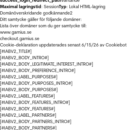
success_login_redirect_path
Väntande
Maximal lagringstid
: Session
Typ
: Lokal HTML-lagring
Domänöverskridande godkännande
2
Ditt samtycke gäller för följande domäner:
Lista över domäner som du ger samtycke till:
www.garnius.se
checkout.garnius.se
Cookie-deklaration uppdaterades senast 6/15/26 av
Cookiebot
[#IABV2_TITLE#]
[#IABV2_BODY_INTRO#]
[#IABV2_BODY_LEGITIMATE_INTEREST_INTRO#]
[#IABV2_BODY_PREFERENCE_INTRO#]
[#IABV2_LABEL_PURPOSES#]
[#IABV2_BODY_PURPOSES_INTRO#]
[#IABV2_BODY_PURPOSES#]
[#IABV2_LABEL_FEATURES#]
[#IABV2_BODY_FEATURES_INTRO#]
[#IABV2_BODY_FEATURES#]
[#IABV2_LABEL_PARTNERS#]
[#IABV2_BODY_PARTNERS_INTRO#]
[#IABV2_BODY_PARTNERS#]