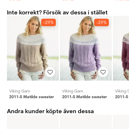
Inte korrekt? Försök av dessa i stället
-29%
-29%
Viking Garn
Viking Garn
Viking 
2011-5 Matilde sweater
2011-5 Matilde sweater
2011-5
Andra kunder köpte även dessa