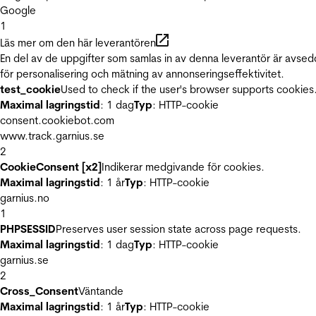
Google
1
Läs mer om den här leverantören
En del av de uppgifter som samlas in av denna leverantör är avse
för personalisering och mätning av annonseringseffektivitet.
test_cookie
Used to check if the user's browser supports cookies
Maximal lagringstid
: 1 dag
Typ
: HTTP-cookie
consent.cookiebot.com
www.track.garnius.se
2
CookieConsent [x2]
Indikerar medgivande för cookies.
Maximal lagringstid
: 1 år
Typ
: HTTP-cookie
garnius.no
1
PHPSESSID
Preserves user session state across page requests.
Maximal lagringstid
: 1 dag
Typ
: HTTP-cookie
garnius.se
2
Cross_Consent
Väntande
Maximal lagringstid
: 1 år
Typ
: HTTP-cookie