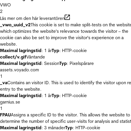
VWO
2
Läs mer om den här leverantören
_vwo_uuid_v2
This cookie is set to make split-tests on the websit
which optimizes the website's relevance towards the visitor – the
cookie can also be set to improve the visitor's experience on a
website.
Maximal lagringstid
: 1 år
Typ
: HTTP-cookie
collect/v.gif
Väntande
Maximal lagringstid
: Session
Typ
: Pixelspårare
assets.voyado.com
1
_va
Contains an visitor ID. This is used to identify the visitor upon r
entry to the website.
Maximal lagringstid
: 1 år
Typ
: HTTP-cookie
garnius.se
1
FPAU
Assigns a specific ID to the visitor. This allows the website to
determine the number of specific user-visits for analysis and statist
Maximal lagringstid
: 3 månader
Typ
: HTTP-cookie