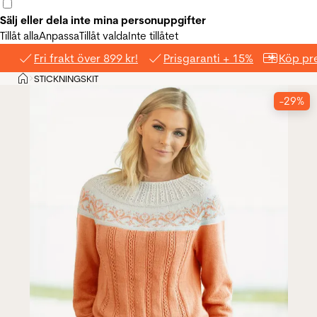
Sälj eller dela inte mina personuppgifter
Tillåt alla
Anpassa
Tillåt valda
Inte tillåtet
Fri frakt över 899 kr!
Prisgaranti + 15%
Köp pre
Hem
STICKNINGSKIT
>
-29%