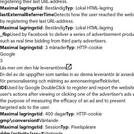
registering their last URL-address.
Maximal lagringstid
: Beständig
Typ
: Lokal HTML-lagring
lastExternalReferrerTime
Detects how the user reached the web
by registering their last URL-address.
Maximal lagringstid
: Beständig
Typ
: Lokal HTML-lagring
_fbp
Used by Facebook to deliver a series of advertisement produ
such as real time bidding from third party advertisers.
Maximal lagringstid
: 3 månader
Typ
: HTTP-cookie
Google
3
Läs mer om den här leverantören
En del av de uppgifter som samlas in av denna leverantör är avse
för personalisering och mätning av annonseringseffektivitet.
IDE
Used by Google DoubleClick to register and report the websit
user's actions after viewing or clicking one of the advertiser's ads 
the purpose of measuring the efficacy of an ad and to present
targeted ads to the user.
Maximal lagringstid
: 400 dagar
Typ
: HTTP-cookie
gmp\conversion#
Väntande
Maximal lagringstid
: Session
Typ
: Pixelspårare
ddm/activity/src=#
Väntande