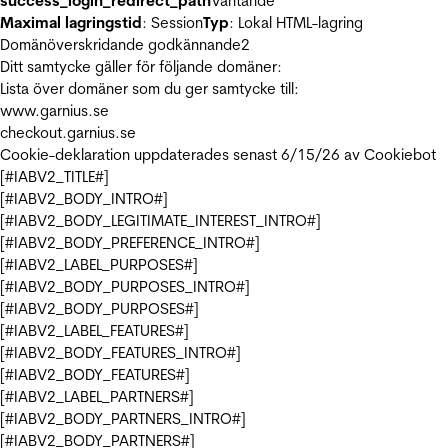
success_login_redirect_path
Väntande
Maximal lagringstid
: Session
Typ
: Lokal HTML-lagring
Domänöverskridande godkännande
2
Ditt samtycke gäller för följande domäner:
Lista över domäner som du ger samtycke till:
www.garnius.se
checkout.garnius.se
Cookie-deklaration uppdaterades senast 6/15/26 av
Cookiebot
[#IABV2_TITLE#]
[#IABV2_BODY_INTRO#]
[#IABV2_BODY_LEGITIMATE_INTEREST_INTRO#]
[#IABV2_BODY_PREFERENCE_INTRO#]
[#IABV2_LABEL_PURPOSES#]
[#IABV2_BODY_PURPOSES_INTRO#]
[#IABV2_BODY_PURPOSES#]
[#IABV2_LABEL_FEATURES#]
[#IABV2_BODY_FEATURES_INTRO#]
[#IABV2_BODY_FEATURES#]
[#IABV2_LABEL_PARTNERS#]
[#IABV2_BODY_PARTNERS_INTRO#]
[#IABV2_BODY_PARTNERS#]