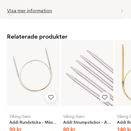
Visa mer information
Relaterade produkter
Viking Garn
Viking Garn
Viking 
Addi Rundsticka - Mässing
Addi Strumpstickor - Aluminium
90
kr
80
kr
140
k