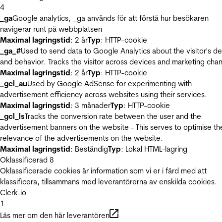
4
_ga
Google analytics, _ga används för att förstå hur besökaren
navigerar runt på webbplatsen
Maximal lagringstid
: 2 år
Typ
: HTTP-cookie
_ga_#
Used to send data to Google Analytics about the visitor's d
and behavior. Tracks the visitor across devices and marketing chan
Maximal lagringstid
: 2 år
Typ
: HTTP-cookie
_gcl_au
Used by Google AdSense for experimenting with
advertisement efficiency across websites using their services.
Maximal lagringstid
: 3 månader
Typ
: HTTP-cookie
_gcl_ls
Tracks the conversion rate between the user and the
advertisement banners on the website - This serves to optimise th
relevance of the advertisements on the website.
Maximal lagringstid
: Beständig
Typ
: Lokal HTML-lagring
Oklassificerad
8
Oklassificerade cookies är information som vi er i färd med att
klassificera, tillsammans med leverantörerna av enskilda cookies.
Clerk.io
1
Läs mer om den här leverantören