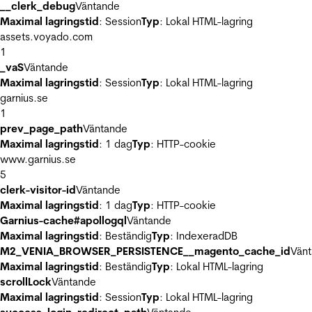
__clerk_debug
Väntande
Maximal lagringstid
: Session
Typ
: Lokal HTML-lagring
assets.voyado.com
1
_vaS
Väntande
Maximal lagringstid
: Session
Typ
: Lokal HTML-lagring
garnius.se
1
prev_page_path
Väntande
Maximal lagringstid
: 1 dag
Typ
: HTTP-cookie
www.garnius.se
5
clerk-visitor-id
Väntande
Maximal lagringstid
: 1 dag
Typ
: HTTP-cookie
Garnius-cache#apollogql
Väntande
Maximal lagringstid
: Beständig
Typ
: IndexeradDB
M2_VENIA_BROWSER_PERSISTENCE__magento_cache_id
Vän
Maximal lagringstid
: Beständig
Typ
: Lokal HTML-lagring
scrollLock
Väntande
Maximal lagringstid
: Session
Typ
: Lokal HTML-lagring