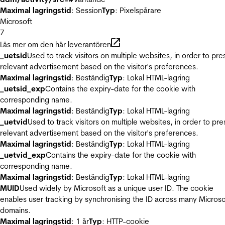
Maximal lagringstid
: Session
Typ
: Pixelspårare
Microsoft
7
Läs mer om den här leverantören
_uetsid
Used to track visitors on multiple websites, in order to pre
relevant advertisement based on the visitor's preferences.
Maximal lagringstid
: Beständig
Typ
: Lokal HTML-lagring
_uetsid_exp
Contains the expiry-date for the cookie with
corresponding name.
Maximal lagringstid
: Beständig
Typ
: Lokal HTML-lagring
_uetvid
Used to track visitors on multiple websites, in order to pre
relevant advertisement based on the visitor's preferences.
Maximal lagringstid
: Beständig
Typ
: Lokal HTML-lagring
_uetvid_exp
Contains the expiry-date for the cookie with
corresponding name.
Maximal lagringstid
: Beständig
Typ
: Lokal HTML-lagring
MUID
Used widely by Microsoft as a unique user ID. The cookie
enables user tracking by synchronising the ID across many Microso
domains.
Maximal lagringstid
: 1 år
Typ
: HTTP-cookie