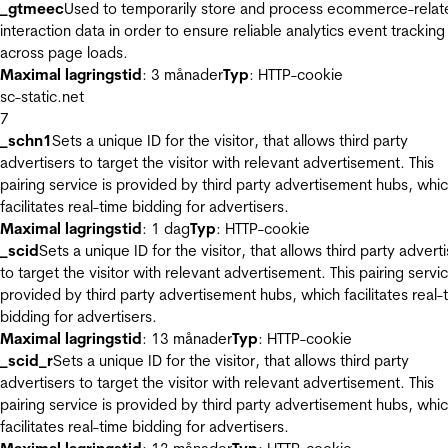
_gtmeec
Used to temporarily store and process ecommerce-relat
interaction data in order to ensure reliable analytics event tracking
across page loads.
Maximal lagringstid
: 3 månader
Typ
: HTTP-cookie
sc-static.net
7
_schn1
Sets a unique ID for the visitor, that allows third party
advertisers to target the visitor with relevant advertisement. This
pairing service is provided by third party advertisement hubs, whi
facilitates real-time bidding for advertisers.
Maximal lagringstid
: 1 dag
Typ
: HTTP-cookie
_scid
Sets a unique ID for the visitor, that allows third party advert
to target the visitor with relevant advertisement. This pairing servic
provided by third party advertisement hubs, which facilitates real-
bidding for advertisers.
Maximal lagringstid
: 13 månader
Typ
: HTTP-cookie
_scid_r
Sets a unique ID for the visitor, that allows third party
advertisers to target the visitor with relevant advertisement. This
pairing service is provided by third party advertisement hubs, whi
facilitates real-time bidding for advertisers.