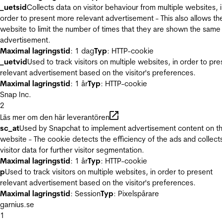
_uetsid
Collects data on visitor behaviour from multiple websites, 
order to present more relevant advertisement - This also allows th
website to limit the number of times that they are shown the same
advertisement.
Maximal lagringstid
: 1 dag
Typ
: HTTP-cookie
_uetvid
Used to track visitors on multiple websites, in order to pre
relevant advertisement based on the visitor's preferences.
Maximal lagringstid
: 1 år
Typ
: HTTP-cookie
Snap Inc.
2
Läs mer om den här leverantören
sc_at
Used by Snapchat to implement advertisement content on t
website - The cookie detects the efficiency of the ads and collect
visitor data for further visitor segmentation.
Maximal lagringstid
: 1 år
Typ
: HTTP-cookie
p
Used to track visitors on multiple websites, in order to present
relevant advertisement based on the visitor's preferences.
Maximal lagringstid
: Session
Typ
: Pixelspårare
garnius.se
1