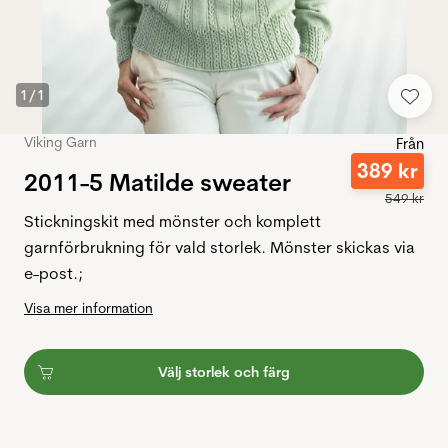
1
/
1
Viking Garn
Från
389
kr
2011-5 Matilde sweater
549
kr
Stickningskit med mönster och komplett
garnförbrukning för vald storlek. Mönster skickas via
e-post.;
Visa mer information
Välj storlek och färg