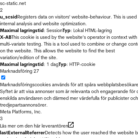
sc-static.net
2
u_scsid
Registers data on visitors' website-behaviour. This is used 
internal analysis and website optimization.
Maximal lagringstid
: Session
Typ
: Lokal HTML-lagring
X-AB
This cookie is used by the website’s operator in context with
multi-variate testing. This is a tool used to combine or change con
on the website. This allows the website to find the best
variation/edition of the site.
Maximal lagringstid
: 1 dag
Typ
: HTTP-cookie
Marknadsföring
27
Marknadsföringscookies används för att spåra webbplatsbesökare
Syftet är att visa annonser som är relevanta och engagerande för
enskilda användaren och därmed mer värdefulla för publicister och
tredjepartsannonsörer.
Meta Platforms, Inc.
3
Läs mer om den här leverantören
lastExternalReferrer
Detects how the user reached the website 