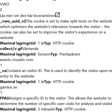
VWO
2
Läs mer om den här leverantören
_vwo_uuid_v2
This cookie is set to make split-tests on the websit
which optimizes the website's relevance towards the visitor – the
cookie can also be set to improve the visitor's experience on a
website.
Maximal lagringstid
: 1 år
Typ
: HTTP-cookie
collect/v.gif
Väntande
Maximal lagringstid
: Session
Typ
: Pixelspårare
assets.voyado.com
1
_va
Contains an visitor ID. This is used to identify the visitor upon r
entry to the website.
Maximal lagringstid
: 1 år
Typ
: HTTP-cookie
garnius.se
1
FPAU
Assigns a specific ID to the visitor. This allows the website to
determine the number of specific user-visits for analysis and statist
Maximal lagringstid
: 3 månader
Typ
: HTTP-cookie