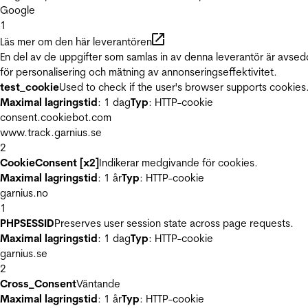
Google
1
Läs mer om den här leverantören
En del av de uppgifter som samlas in av denna leverantör är avse
för personalisering och mätning av annonseringseffektivitet.
test_cookie
Used to check if the user's browser supports cookies
Maximal lagringstid
: 1 dag
Typ
: HTTP-cookie
consent.cookiebot.com
www.track.garnius.se
2
CookieConsent [x2]
Indikerar medgivande för cookies.
Maximal lagringstid
: 1 år
Typ
: HTTP-cookie
garnius.no
1
PHPSESSID
Preserves user session state across page requests.
Maximal lagringstid
: 1 dag
Typ
: HTTP-cookie
garnius.se
2
Cross_Consent
Väntande
Maximal lagringstid
: 1 år
Typ
: HTTP-cookie