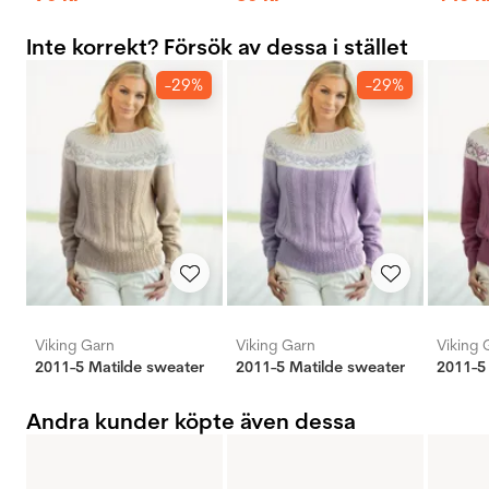
Inte korrekt? Försök av dessa i stället
-29%
-29%
Viking Garn
Viking Garn
Viking 
2011-5 Matilde sweater
2011-5 Matilde sweater
2011-5
Andra kunder köpte även dessa