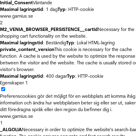
Initial_Consent
Väntande
Maximal lagringstid
: 1 dag
Typ
: HTTP-cookie
www.garnius.se
2
M2_VENIA_BROWSER_PERSISTENCE__cartId
Necessary for the
shopping cart functionality on the website.
Maximal lagringstid
: Beständig
Typ
: Lokal HTML-lagring
private_content_version
This cookie is necessary for the cache
function. A cache is used by the website to optimize the response
between the visitor and the website. The cache is usually stored o
visitor’s browser.
Maximal lagringstid
: 400 dagar
Typ
: HTTP-cookie
Egenskaper
1
Preferenscookies gör det möjligt för en webbplats att komma ihåg
information och ändra hur webbplatsen beter sig eller ser ut, sake
ditt föredragna språk eller den region du befinner dig i.
www.garnius.se
1
_ALGOLIA
Necessary in order to optimize the website's search-ba