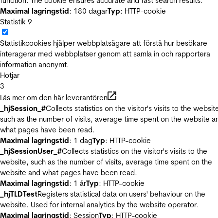
function. The cookie ensures accurate and fast search results.
Maximal lagringstid
: 180 dagar
Typ
: HTTP-cookie
Statistik
9
Statistikcookies hjälper webbplatsägare att förstå hur besökare
interagerar med webbplatser genom att samla in och rapportera
information anonymt.
Hotjar
3
Läs mer om den här leverantören
_hjSession_#
Collects statistics on the visitor's visits to the websit
such as the number of visits, average time spent on the website a
what pages have been read.
Maximal lagringstid
: 1 dag
Typ
: HTTP-cookie
_hjSessionUser_#
Collects statistics on the visitor's visits to the
website, such as the number of visits, average time spent on the
website and what pages have been read.
Maximal lagringstid
: 1 år
Typ
: HTTP-cookie
_hjTLDTest
Registers statistical data on users' behaviour on the
website. Used for internal analytics by the website operator.
Maximal lagringstid
: Session
Typ
: HTTP-cookie