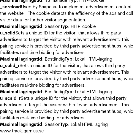
Maximal lagringstid
: 13 månader
Typ
: HTTP-cookie
_screload
Used by Snapchat to implement advertisement content
the website - The cookie detects the efficiency of the ads and col
visitor data for further visitor segmentation.
Maximal lagringstid
: Session
Typ
: HTTP-cookie
u_sclid
Sets a unique ID for the visitor, that allows third party
advertisers to target the visitor with relevant advertisement. This
pairing service is provided by third party advertisement hubs, whi
facilitates real-time bidding for advertisers.
Maximal lagringstid
: Beständig
Typ
: Lokal HTML-lagring
u_sclid_r
Sets a unique ID for the visitor, that allows third party
advertisers to target the visitor with relevant advertisement. This
pairing service is provided by third party advertisement hubs, whi
facilitates real-time bidding for advertisers.
Maximal lagringstid
: Beständig
Typ
: Lokal HTML-lagring
u_scsid_r
Sets a unique ID for the visitor, that allows third party
advertisers to target the visitor with relevant advertisement. This
pairing service is provided by third party advertisement hubs, whi
facilitates real-time bidding for advertisers.
Maximal lagringstid
: Session
Typ
: Lokal HTML-lagring
www.track.garnius.se