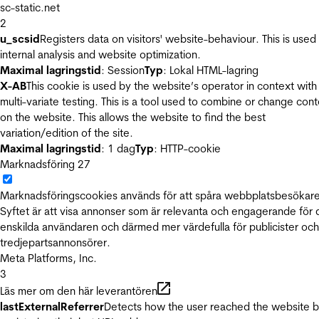
sc-static.net
2
u_scsid
Registers data on visitors' website-behaviour. This is used 
internal analysis and website optimization.
Maximal lagringstid
: Session
Typ
: Lokal HTML-lagring
X-AB
This cookie is used by the website’s operator in context with
multi-variate testing. This is a tool used to combine or change con
on the website. This allows the website to find the best
variation/edition of the site.
Maximal lagringstid
: 1 dag
Typ
: HTTP-cookie
Marknadsföring
27
Marknadsföringscookies används för att spåra webbplatsbesökare
Syftet är att visa annonser som är relevanta och engagerande för
enskilda användaren och därmed mer värdefulla för publicister och
tredjepartsannonsörer.
Meta Platforms, Inc.
3
Läs mer om den här leverantören
lastExternalReferrer
Detects how the user reached the website 