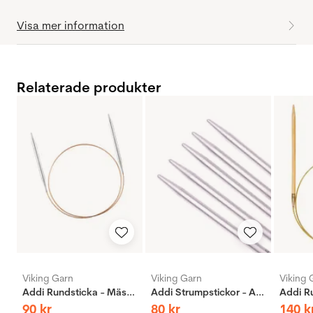
Visa mer information
Relaterade produkter
Viking Garn
Viking Garn
Viking 
Addi Rundsticka - Mässing
Addi Strumpstickor - Aluminium
90
kr
80
kr
140
k