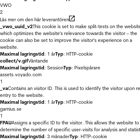
VWO
2
Läs mer om den här leverantören
_vwo_uuid_v2
This cookie is set to make split-tests on the websit
which optimizes the website's relevance towards the visitor – the
cookie can also be set to improve the visitor's experience on a
website.
Maximal lagringstid
: 1 år
Typ
: HTTP-cookie
collect/v.gif
Väntande
Maximal lagringstid
: Session
Typ
: Pixelspårare
assets.voyado.com
1
_va
Contains an visitor ID. This is used to identify the visitor upon r
entry to the website.
Maximal lagringstid
: 1 år
Typ
: HTTP-cookie
garnius.se
1
FPAU
Assigns a specific ID to the visitor. This allows the website to
determine the number of specific user-visits for analysis and statist
Maximal lagringstid
: 3 månader
Typ
: HTTP-cookie