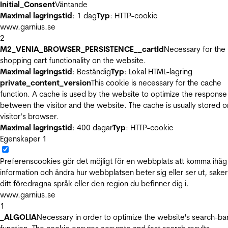
Initial_Consent
Väntande
Maximal lagringstid
: 1 dag
Typ
: HTTP-cookie
www.garnius.se
2
M2_VENIA_BROWSER_PERSISTENCE__cartId
Necessary for the
shopping cart functionality on the website.
Maximal lagringstid
: Beständig
Typ
: Lokal HTML-lagring
private_content_version
This cookie is necessary for the cache
function. A cache is used by the website to optimize the response
between the visitor and the website. The cache is usually stored o
visitor’s browser.
Maximal lagringstid
: 400 dagar
Typ
: HTTP-cookie
Egenskaper
1
Preferenscookies gör det möjligt för en webbplats att komma ihåg
information och ändra hur webbplatsen beter sig eller ser ut, sake
ditt föredragna språk eller den region du befinner dig i.
www.garnius.se
1
_ALGOLIA
Necessary in order to optimize the website's search-ba