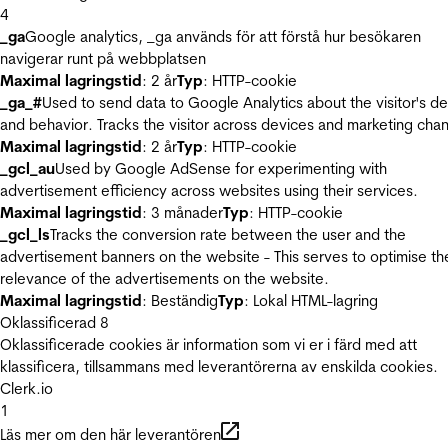
4
_ga
Google analytics, _ga används för att förstå hur besökaren
navigerar runt på webbplatsen
Maximal lagringstid
: 2 år
Typ
: HTTP-cookie
_ga_#
Used to send data to Google Analytics about the visitor's d
and behavior. Tracks the visitor across devices and marketing chan
Maximal lagringstid
: 2 år
Typ
: HTTP-cookie
_gcl_au
Used by Google AdSense for experimenting with
advertisement efficiency across websites using their services.
Maximal lagringstid
: 3 månader
Typ
: HTTP-cookie
_gcl_ls
Tracks the conversion rate between the user and the
advertisement banners on the website - This serves to optimise th
relevance of the advertisements on the website.
Maximal lagringstid
: Beständig
Typ
: Lokal HTML-lagring
Oklassificerad
8
Oklassificerade cookies är information som vi er i färd med att
klassificera, tillsammans med leverantörerna av enskilda cookies.
Clerk.io
1
Läs mer om den här leverantören