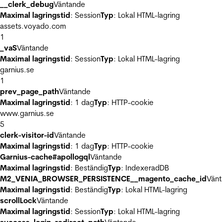
__clerk_debug
Väntande
Maximal lagringstid
: Session
Typ
: Lokal HTML-lagring
assets.voyado.com
1
_vaS
Väntande
Maximal lagringstid
: Session
Typ
: Lokal HTML-lagring
garnius.se
1
prev_page_path
Väntande
Maximal lagringstid
: 1 dag
Typ
: HTTP-cookie
www.garnius.se
5
clerk-visitor-id
Väntande
Maximal lagringstid
: 1 dag
Typ
: HTTP-cookie
Garnius-cache#apollogql
Väntande
Maximal lagringstid
: Beständig
Typ
: IndexeradDB
M2_VENIA_BROWSER_PERSISTENCE__magento_cache_id
Vän
Maximal lagringstid
: Beständig
Typ
: Lokal HTML-lagring
scrollLock
Väntande
Maximal lagringstid
: Session
Typ
: Lokal HTML-lagring