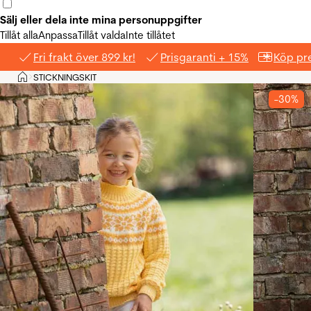
Sälj eller dela inte mina personuppgifter
Tillåt alla
Anpassa
Tillåt valda
Inte tillåtet
Fri frakt över 899 kr!
Prisgaranti + 15%
Köp pre
Hem
STICKNINGSKIT
>
-30%