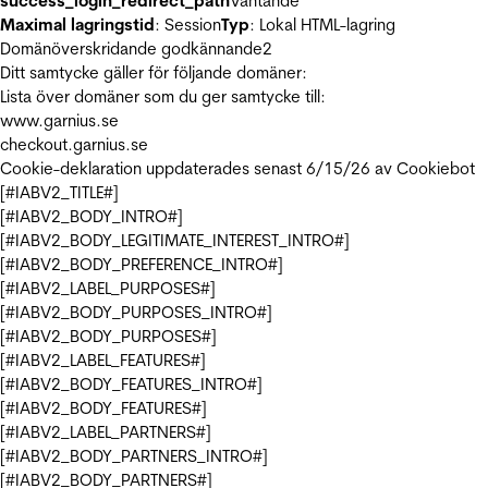
success_login_redirect_path
Väntande
Maximal lagringstid
: Session
Typ
: Lokal HTML-lagring
Domänöverskridande godkännande
2
Ditt samtycke gäller för följande domäner:
Lista över domäner som du ger samtycke till:
www.garnius.se
checkout.garnius.se
Cookie-deklaration uppdaterades senast 6/15/26 av
Cookiebot
[#IABV2_TITLE#]
[#IABV2_BODY_INTRO#]
[#IABV2_BODY_LEGITIMATE_INTEREST_INTRO#]
[#IABV2_BODY_PREFERENCE_INTRO#]
[#IABV2_LABEL_PURPOSES#]
[#IABV2_BODY_PURPOSES_INTRO#]
[#IABV2_BODY_PURPOSES#]
[#IABV2_LABEL_FEATURES#]
[#IABV2_BODY_FEATURES_INTRO#]
[#IABV2_BODY_FEATURES#]
[#IABV2_LABEL_PARTNERS#]
[#IABV2_BODY_PARTNERS_INTRO#]
[#IABV2_BODY_PARTNERS#]