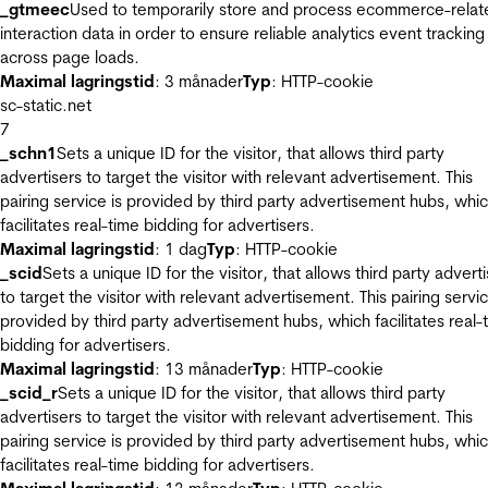
_gtmeec
Used to temporarily store and process ecommerce-relat
interaction data in order to ensure reliable analytics event tracking
across page loads.
Maximal lagringstid
: 3 månader
Typ
: HTTP-cookie
sc-static.net
7
_schn1
Sets a unique ID for the visitor, that allows third party
advertisers to target the visitor with relevant advertisement. This
pairing service is provided by third party advertisement hubs, whi
facilitates real-time bidding for advertisers.
Maximal lagringstid
: 1 dag
Typ
: HTTP-cookie
_scid
Sets a unique ID for the visitor, that allows third party advert
to target the visitor with relevant advertisement. This pairing servic
provided by third party advertisement hubs, which facilitates real-
bidding for advertisers.
Maximal lagringstid
: 13 månader
Typ
: HTTP-cookie
_scid_r
Sets a unique ID for the visitor, that allows third party
advertisers to target the visitor with relevant advertisement. This
pairing service is provided by third party advertisement hubs, whi
facilitates real-time bidding for advertisers.