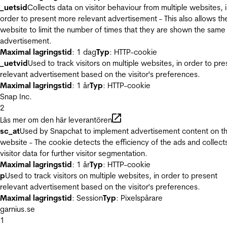
_uetsid
Collects data on visitor behaviour from multiple websites, 
order to present more relevant advertisement - This also allows th
website to limit the number of times that they are shown the same
advertisement.
Maximal lagringstid
: 1 dag
Typ
: HTTP-cookie
_uetvid
Used to track visitors on multiple websites, in order to pre
relevant advertisement based on the visitor's preferences.
Maximal lagringstid
: 1 år
Typ
: HTTP-cookie
Snap Inc.
2
Läs mer om den här leverantören
sc_at
Used by Snapchat to implement advertisement content on t
website - The cookie detects the efficiency of the ads and collect
visitor data for further visitor segmentation.
Maximal lagringstid
: 1 år
Typ
: HTTP-cookie
p
Used to track visitors on multiple websites, in order to present
relevant advertisement based on the visitor's preferences.
Maximal lagringstid
: Session
Typ
: Pixelspårare
garnius.se
1