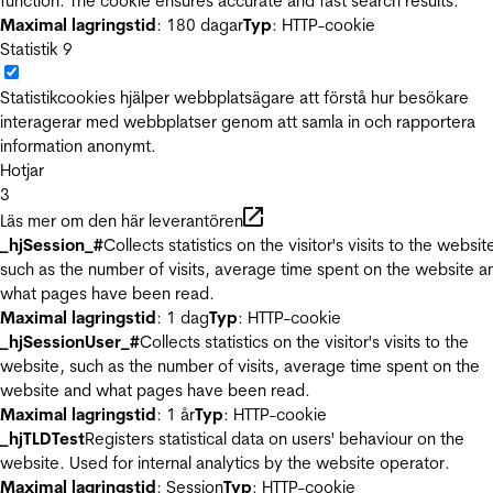
function. The cookie ensures accurate and fast search results.
Maximal lagringstid
: 180 dagar
Typ
: HTTP-cookie
Statistik
9
Statistikcookies hjälper webbplatsägare att förstå hur besökare
interagerar med webbplatser genom att samla in och rapportera
information anonymt.
Hotjar
3
Läs mer om den här leverantören
_hjSession_#
Collects statistics on the visitor's visits to the websit
such as the number of visits, average time spent on the website a
what pages have been read.
Maximal lagringstid
: 1 dag
Typ
: HTTP-cookie
_hjSessionUser_#
Collects statistics on the visitor's visits to the
website, such as the number of visits, average time spent on the
website and what pages have been read.
Maximal lagringstid
: 1 år
Typ
: HTTP-cookie
_hjTLDTest
Registers statistical data on users' behaviour on the
website. Used for internal analytics by the website operator.
Maximal lagringstid
: Session
Typ
: HTTP-cookie