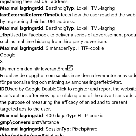
registering their last URL-address.
Maximal lagringstid
: Beständig
Typ
: Lokal HTML-lagring
lastExternalReferrerTime
Detects how the user reached the web
by registering their last URL-address.
Maximal lagringstid
: Beständig
Typ
: Lokal HTML-lagring
_fbp
Used by Facebook to deliver a series of advertisement produ
such as real time bidding from third party advertisers.
Maximal lagringstid
: 3 månader
Typ
: HTTP-cookie
Google
3
Läs mer om den här leverantören
En del av de uppgifter som samlas in av denna leverantör är avse
för personalisering och mätning av annonseringseffektivitet.
IDE
Used by Google DoubleClick to register and report the websit
user's actions after viewing or clicking one of the advertiser's ads 
the purpose of measuring the efficacy of an ad and to present
targeted ads to the user.
Maximal lagringstid
: 400 dagar
Typ
: HTTP-cookie
gmp\conversion#
Väntande
Maximal lagringstid
: Session
Typ
: Pixelspårare
ddm/activity/src=#
Väntande