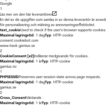
Google
1
Läs mer om den här leverantören
En del av de uppgifter som samlas in av denna leverantör är avse
för personalisering och mätning av annonseringseffektivitet.
test_cookie
Used to check if the user's browser supports cookies
Maximal lagringstid
: 1 dag
Typ
: HTTP-cookie
consent.cookiebot.com
www.track.garnius.se
2
CookieConsent [x2]
Indikerar medgivande för cookies.
Maximal lagringstid
: 1 år
Typ
: HTTP-cookie
garnius.no
1
PHPSESSID
Preserves user session state across page requests.
Maximal lagringstid
: 1 dag
Typ
: HTTP-cookie
garnius.se
2
Cross_Consent
Väntande
Maximal lagringstid
: 1 år
Typ
: HTTP-cookie