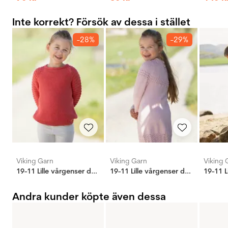
Inte korrekt? Försök av dessa i stället
-28%
-29%
Viking Garn
Viking Garn
Viking 
19-11 Lille vårgenser denim
19-11 Lille vårgenser denim
Andra kunder köpte även dessa