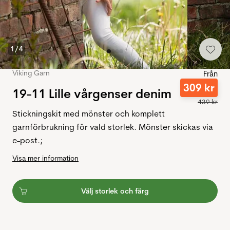
1
/
4
Viking Garn
Från
309
kr
19-11 Lille vårgenser denim
439
kr
Stickningskit med mönster och komplett
garnförbrukning för vald storlek. Mönster skickas via
e-post.;
Visa mer information
Välj storlek och färg