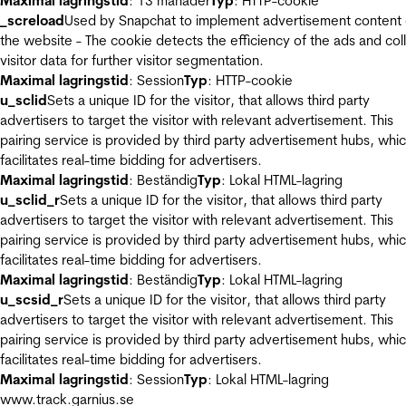
Maximal lagringstid
: 13 månader
Typ
: HTTP-cookie
_screload
Used by Snapchat to implement advertisement content
the website - The cookie detects the efficiency of the ads and col
visitor data for further visitor segmentation.
Maximal lagringstid
: Session
Typ
: HTTP-cookie
u_sclid
Sets a unique ID for the visitor, that allows third party
advertisers to target the visitor with relevant advertisement. This
pairing service is provided by third party advertisement hubs, whi
facilitates real-time bidding for advertisers.
Maximal lagringstid
: Beständig
Typ
: Lokal HTML-lagring
u_sclid_r
Sets a unique ID for the visitor, that allows third party
advertisers to target the visitor with relevant advertisement. This
pairing service is provided by third party advertisement hubs, whi
facilitates real-time bidding for advertisers.
Maximal lagringstid
: Beständig
Typ
: Lokal HTML-lagring
u_scsid_r
Sets a unique ID for the visitor, that allows third party
advertisers to target the visitor with relevant advertisement. This
pairing service is provided by third party advertisement hubs, whi
facilitates real-time bidding for advertisers.
Maximal lagringstid
: Session
Typ
: Lokal HTML-lagring
www.track.garnius.se