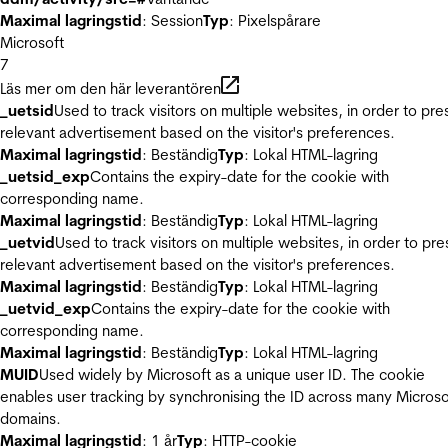
Maximal lagringstid
: Session
Typ
: Pixelspårare
Microsoft
7
Läs mer om den här leverantören
_uetsid
Used to track visitors on multiple websites, in order to pre
relevant advertisement based on the visitor's preferences.
Maximal lagringstid
: Beständig
Typ
: Lokal HTML-lagring
_uetsid_exp
Contains the expiry-date for the cookie with
corresponding name.
Maximal lagringstid
: Beständig
Typ
: Lokal HTML-lagring
_uetvid
Used to track visitors on multiple websites, in order to pre
relevant advertisement based on the visitor's preferences.
Maximal lagringstid
: Beständig
Typ
: Lokal HTML-lagring
_uetvid_exp
Contains the expiry-date for the cookie with
corresponding name.
Maximal lagringstid
: Beständig
Typ
: Lokal HTML-lagring
MUID
Used widely by Microsoft as a unique user ID. The cookie
enables user tracking by synchronising the ID across many Microso
domains.
Maximal lagringstid
: 1 år
Typ
: HTTP-cookie