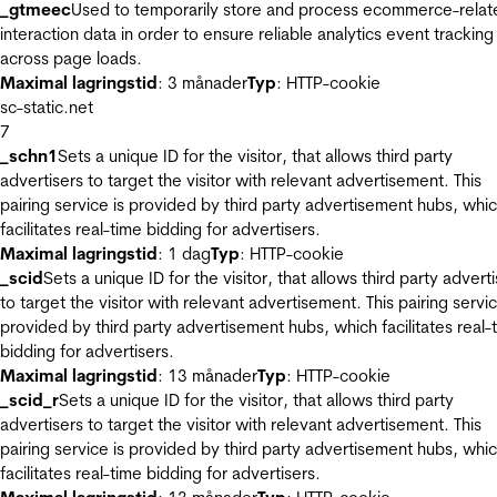
_gtmeec
Used to temporarily store and process ecommerce-relat
interaction data in order to ensure reliable analytics event tracking
across page loads.
Maximal lagringstid
: 3 månader
Typ
: HTTP-cookie
sc-static.net
7
_schn1
Sets a unique ID for the visitor, that allows third party
advertisers to target the visitor with relevant advertisement. This
pairing service is provided by third party advertisement hubs, whi
facilitates real-time bidding for advertisers.
Maximal lagringstid
: 1 dag
Typ
: HTTP-cookie
_scid
Sets a unique ID for the visitor, that allows third party advert
to target the visitor with relevant advertisement. This pairing servic
provided by third party advertisement hubs, which facilitates real-
bidding for advertisers.
Maximal lagringstid
: 13 månader
Typ
: HTTP-cookie
_scid_r
Sets a unique ID for the visitor, that allows third party
advertisers to target the visitor with relevant advertisement. This
pairing service is provided by third party advertisement hubs, whi
facilitates real-time bidding for advertisers.