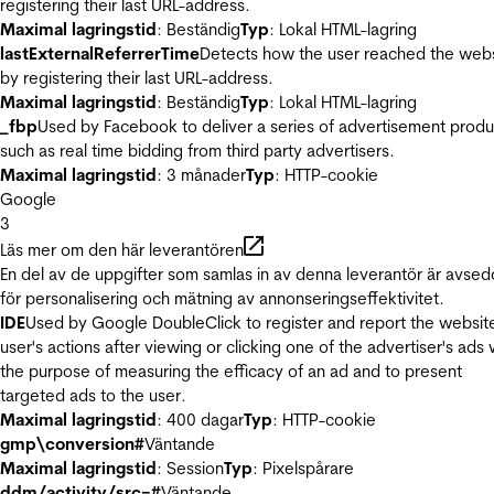
registering their last URL-address.
Maximal lagringstid
: Beständig
Typ
: Lokal HTML-lagring
lastExternalReferrerTime
Detects how the user reached the web
by registering their last URL-address.
Maximal lagringstid
: Beständig
Typ
: Lokal HTML-lagring
_fbp
Used by Facebook to deliver a series of advertisement produ
such as real time bidding from third party advertisers.
Maximal lagringstid
: 3 månader
Typ
: HTTP-cookie
Google
3
Läs mer om den här leverantören
En del av de uppgifter som samlas in av denna leverantör är avse
för personalisering och mätning av annonseringseffektivitet.
IDE
Used by Google DoubleClick to register and report the websit
user's actions after viewing or clicking one of the advertiser's ads 
the purpose of measuring the efficacy of an ad and to present
targeted ads to the user.
Maximal lagringstid
: 400 dagar
Typ
: HTTP-cookie
gmp\conversion#
Väntande
Maximal lagringstid
: Session
Typ
: Pixelspårare
ddm/activity/src=#
Väntande