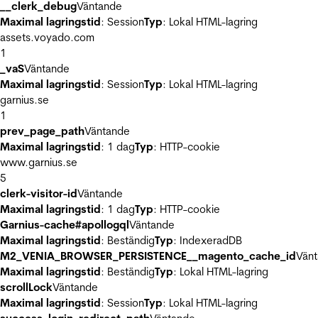
__clerk_debug
Väntande
Maximal lagringstid
: Session
Typ
: Lokal HTML-lagring
assets.voyado.com
1
_vaS
Väntande
Maximal lagringstid
: Session
Typ
: Lokal HTML-lagring
garnius.se
1
prev_page_path
Väntande
Maximal lagringstid
: 1 dag
Typ
: HTTP-cookie
www.garnius.se
5
clerk-visitor-id
Väntande
Maximal lagringstid
: 1 dag
Typ
: HTTP-cookie
Garnius-cache#apollogql
Väntande
Maximal lagringstid
: Beständig
Typ
: IndexeradDB
M2_VENIA_BROWSER_PERSISTENCE__magento_cache_id
Vän
Maximal lagringstid
: Beständig
Typ
: Lokal HTML-lagring
scrollLock
Väntande
Maximal lagringstid
: Session
Typ
: Lokal HTML-lagring