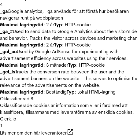
4
_ga
Google analytics, _ga används för att förstå hur besökaren
navigerar runt på webbplatsen
Maximal lagringstid
: 2 år
Typ
: HTTP-cookie
_ga_#
Used to send data to Google Analytics about the visitor's d
and behavior. Tracks the visitor across devices and marketing chan
Maximal lagringstid
: 2 år
Typ
: HTTP-cookie
_gcl_au
Used by Google AdSense for experimenting with
advertisement efficiency across websites using their services.
Maximal lagringstid
: 3 månader
Typ
: HTTP-cookie
_gcl_ls
Tracks the conversion rate between the user and the
advertisement banners on the website - This serves to optimise th
relevance of the advertisements on the website.
Maximal lagringstid
: Beständig
Typ
: Lokal HTML-lagring
Oklassificerad
8
Oklassificerade cookies är information som vi er i färd med att
klassificera, tillsammans med leverantörerna av enskilda cookies.
Clerk.io
1
Läs mer om den här leverantören