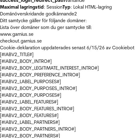
success_login_redirect_path
Väntande
Maximal lagringstid
: Session
Typ
: Lokal HTML-lagring
Domänöverskridande godkännande
2
Ditt samtycke gäller för följande domäner:
Lista över domäner som du ger samtycke till:
www.garnius.se
checkout.garnius.se
Cookie-deklaration uppdaterades senast 6/15/26 av
Cookiebot
[#IABV2_TITLE#]
[#IABV2_BODY_INTRO#]
[#IABV2_BODY_LEGITIMATE_INTEREST_INTRO#]
[#IABV2_BODY_PREFERENCE_INTRO#]
[#IABV2_LABEL_PURPOSES#]
[#IABV2_BODY_PURPOSES_INTRO#]
[#IABV2_BODY_PURPOSES#]
[#IABV2_LABEL_FEATURES#]
[#IABV2_BODY_FEATURES_INTRO#]
[#IABV2_BODY_FEATURES#]
[#IABV2_LABEL_PARTNERS#]
[#IABV2_BODY_PARTNERS_INTRO#]
[#IABV2_BODY_PARTNERS#]