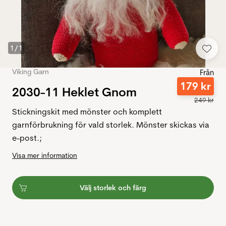
1
/
1
Viking Garn
Från
179
kr
2030-11 Heklet Gnom
249
kr
Stickningskit med mönster och komplett
garnförbrukning för vald storlek. Mönster skickas via
e-post.;
Visa mer information
Välj storlek och färg