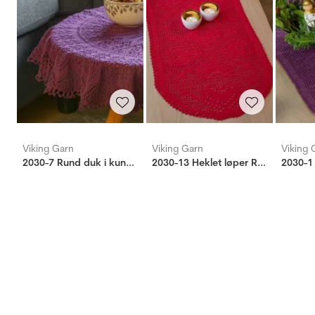
Viking Garn
Viking Garn
Viking 
2030-7 Rund duk i kunststrikk
2030-13 Heklet løper Rød
2030-1 