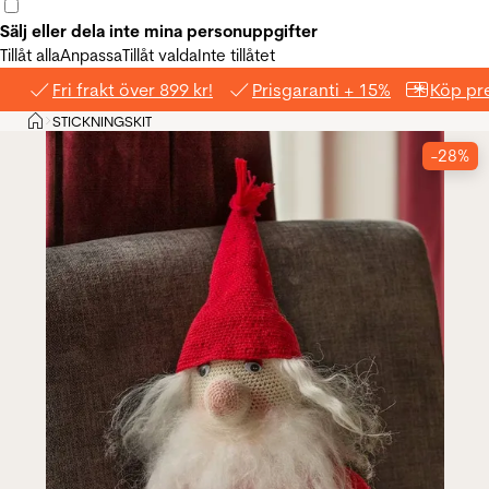
Sälj eller dela inte mina personuppgifter
Tillåt alla
Anpassa
Tillåt valda
Inte tillåtet
Fri frakt över 899 kr!
Prisgaranti + 15%
Köp pre
Hem
STICKNINGSKIT
>
-28%