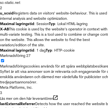
sc-static.net
2
u_scsid
Registers data on visitors' website-behaviour. This is used 
internal analysis and website optimization.
Maximal lagringstid
: Session
Typ
: Lokal HTML-lagring
X-AB
This cookie is used by the website’s operator in context with
multi-variate testing. This is a tool used to combine or change con
on the website. This allows the website to find the best
variation/edition of the site.
Maximal lagringstid
: 1 dag
Typ
: HTTP-cookie
Marknadsföring
27
Marknadsföringscookies används för att spåra webbplatsbesökare
Syftet är att visa annonser som är relevanta och engagerande för
enskilda användaren och därmed mer värdefulla för publicister och
tredjepartsannonsörer.
Meta Platforms, Inc.
3
Läs mer om den här leverantören
lastExternalReferrer
Detects how the user reached the website 