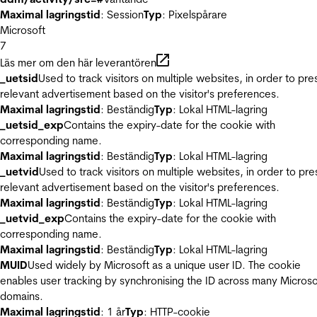
Maximal lagringstid
: Session
Typ
: Pixelspårare
Microsoft
7
Läs mer om den här leverantören
_uetsid
Used to track visitors on multiple websites, in order to pre
relevant advertisement based on the visitor's preferences.
Maximal lagringstid
: Beständig
Typ
: Lokal HTML-lagring
_uetsid_exp
Contains the expiry-date for the cookie with
corresponding name.
Maximal lagringstid
: Beständig
Typ
: Lokal HTML-lagring
_uetvid
Used to track visitors on multiple websites, in order to pre
relevant advertisement based on the visitor's preferences.
Maximal lagringstid
: Beständig
Typ
: Lokal HTML-lagring
_uetvid_exp
Contains the expiry-date for the cookie with
corresponding name.
Maximal lagringstid
: Beständig
Typ
: Lokal HTML-lagring
MUID
Used widely by Microsoft as a unique user ID. The cookie
enables user tracking by synchronising the ID across many Microso
domains.
Maximal lagringstid
: 1 år
Typ
: HTTP-cookie