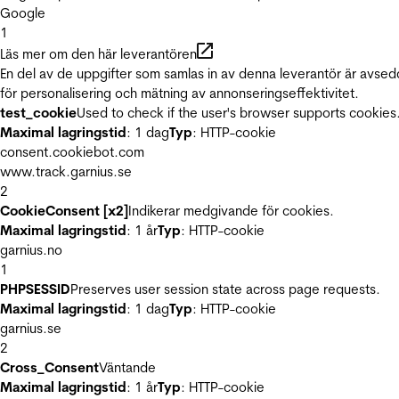
Google
1
Läs mer om den här leverantören
En del av de uppgifter som samlas in av denna leverantör är avse
för personalisering och mätning av annonseringseffektivitet.
test_cookie
Used to check if the user's browser supports cookies
Maximal lagringstid
: 1 dag
Typ
: HTTP-cookie
consent.cookiebot.com
www.track.garnius.se
2
CookieConsent [x2]
Indikerar medgivande för cookies.
Maximal lagringstid
: 1 år
Typ
: HTTP-cookie
garnius.no
1
PHPSESSID
Preserves user session state across page requests.
Maximal lagringstid
: 1 dag
Typ
: HTTP-cookie
garnius.se
2
Cross_Consent
Väntande
Maximal lagringstid
: 1 år
Typ
: HTTP-cookie