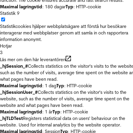
function. The cookie ensures accurate and fast search results.
Maximal lagringstid
: 180 dagar
Typ
: HTTP-cookie
Statistik
9
Statistikcookies hjälper webbplatsägare att förstå hur besökare
interagerar med webbplatser genom att samla in och rapportera
information anonymt.
Hotjar
3
Läs mer om den här leverantören
_hjSession_#
Collects statistics on the visitor's visits to the websit
such as the number of visits, average time spent on the website a
what pages have been read.
Maximal lagringstid
: 1 dag
Typ
: HTTP-cookie
_hjSessionUser_#
Collects statistics on the visitor's visits to the
website, such as the number of visits, average time spent on the
website and what pages have been read.
Maximal lagringstid
: 1 år
Typ
: HTTP-cookie
_hjTLDTest
Registers statistical data on users' behaviour on the
website. Used for internal analytics by the website operator.
Maximal lagringstid
: Session
Typ
: HTTP-cookie