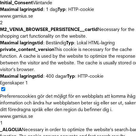
Initial_Consent
Väntande
Maximal lagringstid
: 1 dag
Typ
: HTTP-cookie
www.garnius.se
2
M2_VENIA_BROWSER_PERSISTENCE__cartId
Necessary for the
shopping cart functionality on the website.
Maximal lagringstid
: Beständig
Typ
: Lokal HTML-lagring
private_content_version
This cookie is necessary for the cache
function. A cache is used by the website to optimize the response
between the visitor and the website. The cache is usually stored o
visitor’s browser.
Maximal lagringstid
: 400 dagar
Typ
: HTTP-cookie
Egenskaper
1
Preferenscookies gör det möjligt för en webbplats att komma ihåg
information och ändra hur webbplatsen beter sig eller ser ut, sake
ditt föredragna språk eller den region du befinner dig i.
www.garnius.se
1
_ALGOLIA
Necessary in order to optimize the website's search-ba