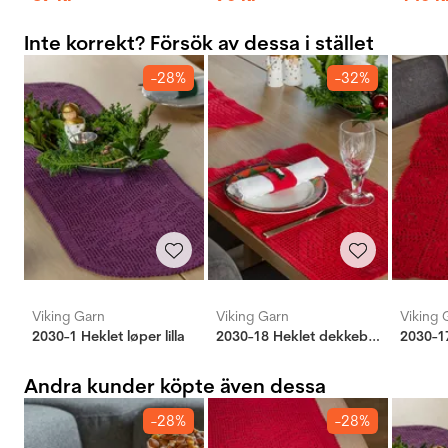
Inte korrekt? Försök av dessa i stället
-28%
-32%
Viking Garn
Viking Garn
Viking 
2030-1 Heklet løper lilla
2030-18 Heklet dekkebrikke
2030-1
Andra kunder köpte även dessa
-28%
-28%