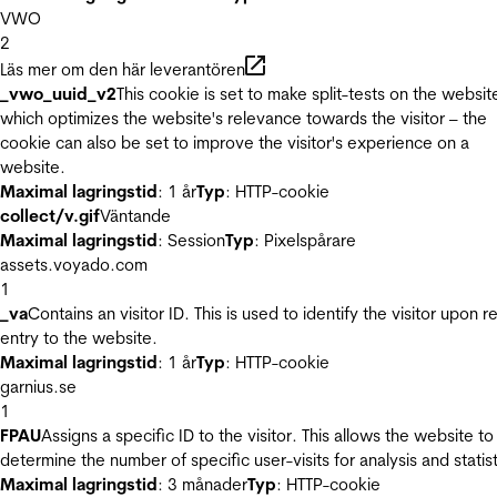
VWO
2
Läs mer om den här leverantören
_vwo_uuid_v2
This cookie is set to make split-tests on the websit
which optimizes the website's relevance towards the visitor – the
cookie can also be set to improve the visitor's experience on a
website.
Maximal lagringstid
: 1 år
Typ
: HTTP-cookie
collect/v.gif
Väntande
Maximal lagringstid
: Session
Typ
: Pixelspårare
assets.voyado.com
1
_va
Contains an visitor ID. This is used to identify the visitor upon r
entry to the website.
Maximal lagringstid
: 1 år
Typ
: HTTP-cookie
garnius.se
1
FPAU
Assigns a specific ID to the visitor. This allows the website to
determine the number of specific user-visits for analysis and statist
Maximal lagringstid
: 3 månader
Typ
: HTTP-cookie