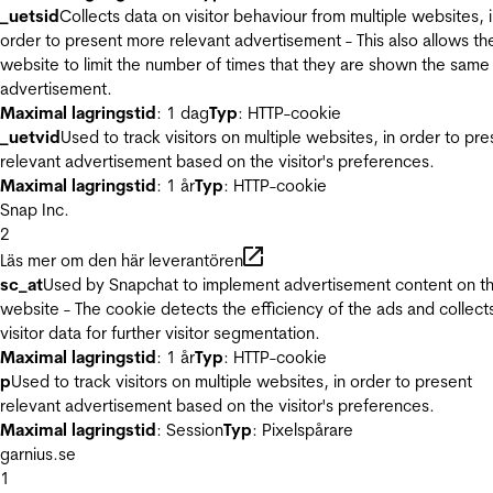
_uetsid
Collects data on visitor behaviour from multiple websites, 
order to present more relevant advertisement - This also allows th
website to limit the number of times that they are shown the same
advertisement.
Maximal lagringstid
: 1 dag
Typ
: HTTP-cookie
_uetvid
Used to track visitors on multiple websites, in order to pre
relevant advertisement based on the visitor's preferences.
Maximal lagringstid
: 1 år
Typ
: HTTP-cookie
Snap Inc.
2
Läs mer om den här leverantören
sc_at
Used by Snapchat to implement advertisement content on t
website - The cookie detects the efficiency of the ads and collect
visitor data for further visitor segmentation.
Maximal lagringstid
: 1 år
Typ
: HTTP-cookie
p
Used to track visitors on multiple websites, in order to present
relevant advertisement based on the visitor's preferences.
Maximal lagringstid
: Session
Typ
: Pixelspårare
garnius.se
1