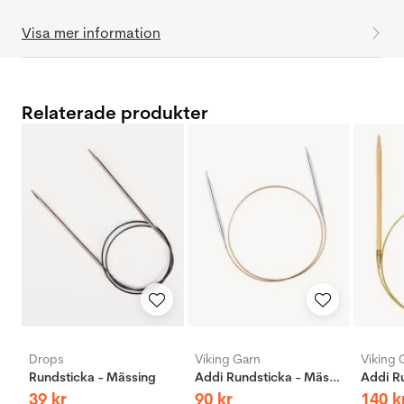
Visa mer information
Relaterade produkter
Drops
Viking Garn
Viking 
Rundsticka - Mässing
Addi Rundsticka - Mässing
39
kr
90
kr
140
k