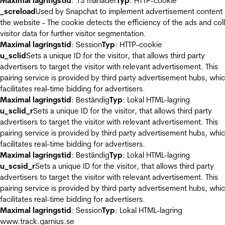
Maximal lagringstid
: 13 månader
Typ
: HTTP-cookie
_screload
Used by Snapchat to implement advertisement content
the website - The cookie detects the efficiency of the ads and col
visitor data for further visitor segmentation.
Maximal lagringstid
: Session
Typ
: HTTP-cookie
u_sclid
Sets a unique ID for the visitor, that allows third party
advertisers to target the visitor with relevant advertisement. This
pairing service is provided by third party advertisement hubs, whi
facilitates real-time bidding for advertisers.
Maximal lagringstid
: Beständig
Typ
: Lokal HTML-lagring
u_sclid_r
Sets a unique ID for the visitor, that allows third party
advertisers to target the visitor with relevant advertisement. This
pairing service is provided by third party advertisement hubs, whi
facilitates real-time bidding for advertisers.
Maximal lagringstid
: Beständig
Typ
: Lokal HTML-lagring
u_scsid_r
Sets a unique ID for the visitor, that allows third party
advertisers to target the visitor with relevant advertisement. This
pairing service is provided by third party advertisement hubs, whi
facilitates real-time bidding for advertisers.
Maximal lagringstid
: Session
Typ
: Lokal HTML-lagring
www.track.garnius.se