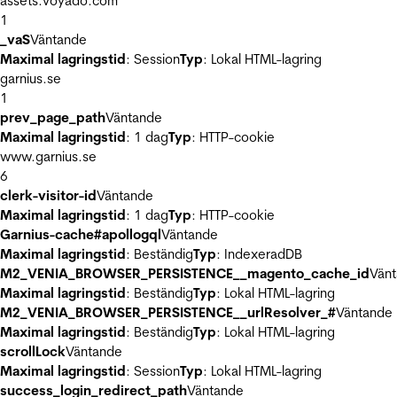
assets.voyado.com
1
_vaS
Väntande
Maximal lagringstid
: Session
Typ
: Lokal HTML-lagring
garnius.se
1
prev_page_path
Väntande
Maximal lagringstid
: 1 dag
Typ
: HTTP-cookie
www.garnius.se
6
clerk-visitor-id
Väntande
Maximal lagringstid
: 1 dag
Typ
: HTTP-cookie
Garnius-cache#apollogql
Väntande
Maximal lagringstid
: Beständig
Typ
: IndexeradDB
M2_VENIA_BROWSER_PERSISTENCE__magento_cache_id
Vän
Maximal lagringstid
: Beständig
Typ
: Lokal HTML-lagring
M2_VENIA_BROWSER_PERSISTENCE__urlResolver_#
Väntande
Maximal lagringstid
: Beständig
Typ
: Lokal HTML-lagring
scrollLock
Väntande
Maximal lagringstid
: Session
Typ
: Lokal HTML-lagring
success_login_redirect_path
Väntande