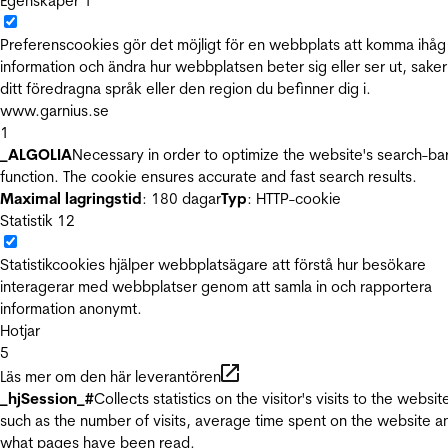
Egenskaper
1
Preferenscookies gör det möjligt för en webbplats att komma ihåg
information och ändra hur webbplatsen beter sig eller ser ut, sake
ditt föredragna språk eller den region du befinner dig i.
www.garnius.se
1
_ALGOLIA
Necessary in order to optimize the website's search-ba
function. The cookie ensures accurate and fast search results.
Maximal lagringstid
: 180 dagar
Typ
: HTTP-cookie
Statistik
12
Statistikcookies hjälper webbplatsägare att förstå hur besökare
interagerar med webbplatser genom att samla in och rapportera
information anonymt.
Hotjar
5
Läs mer om den här leverantören
_hjSession_#
Collects statistics on the visitor's visits to the websit
such as the number of visits, average time spent on the website a
what pages have been read.