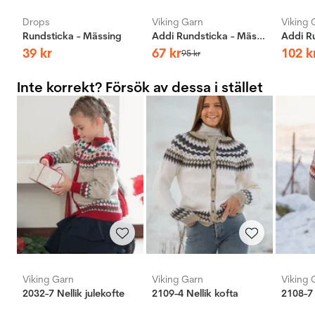
Drops
Viking Garn
Viking 
Rundsticka - Mässing
Addi Rundsticka - Mässing
39
kr
67
kr
102
k
95
kr
Inte korrekt? Försök av dessa i stället
Viking Garn
Viking Garn
Viking 
2032-7 Nellik julekofte
2109-4 Nellik kofta
2108-7 