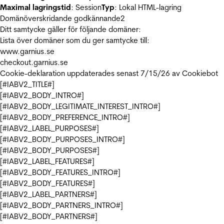
Maximal lagringstid
: Session
Typ
: Lokal HTML-lagring
Domänöverskridande godkännande
2
Ditt samtycke gäller för följande domäner:
Lista över domäner som du ger samtycke till:
www.garnius.se
checkout.garnius.se
Cookie-deklaration uppdaterades senast 7/15/26 av
Cookiebot
[#IABV2_TITLE#]
[#IABV2_BODY_INTRO#]
[#IABV2_BODY_LEGITIMATE_INTEREST_INTRO#]
[#IABV2_BODY_PREFERENCE_INTRO#]
[#IABV2_LABEL_PURPOSES#]
[#IABV2_BODY_PURPOSES_INTRO#]
[#IABV2_BODY_PURPOSES#]
[#IABV2_LABEL_FEATURES#]
[#IABV2_BODY_FEATURES_INTRO#]
[#IABV2_BODY_FEATURES#]
[#IABV2_LABEL_PARTNERS#]
[#IABV2_BODY_PARTNERS_INTRO#]
[#IABV2_BODY_PARTNERS#]