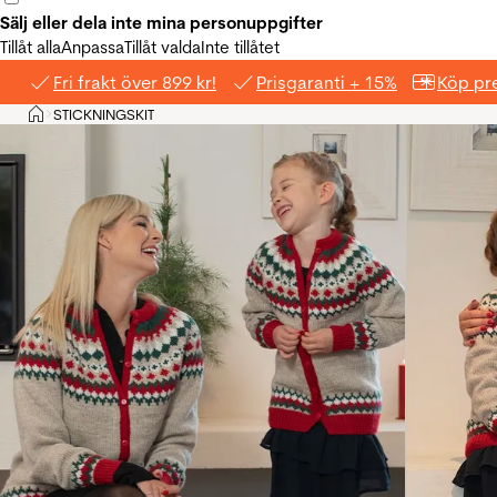
Sälj eller dela inte mina personuppgifter
Tillåt alla
Anpassa
Tillåt valda
Inte tillåtet
Fri frakt över 899 kr!
Prisgaranti + 15%
Köp pre
Hem
STICKNINGSKIT
>