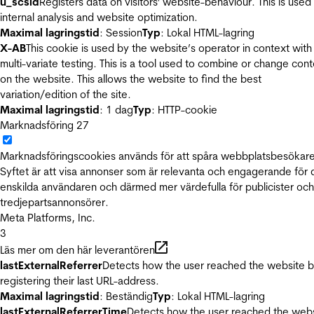
u_scsid
Registers data on visitors' website-behaviour. This is used 
internal analysis and website optimization.
Maximal lagringstid
: Session
Typ
: Lokal HTML-lagring
X-AB
This cookie is used by the website’s operator in context with
multi-variate testing. This is a tool used to combine or change con
on the website. This allows the website to find the best
variation/edition of the site.
Maximal lagringstid
: 1 dag
Typ
: HTTP-cookie
Marknadsföring
27
Marknadsföringscookies används för att spåra webbplatsbesökare
Syftet är att visa annonser som är relevanta och engagerande för
enskilda användaren och därmed mer värdefulla för publicister och
tredjepartsannonsörer.
Meta Platforms, Inc.
3
Läs mer om den här leverantören
lastExternalReferrer
Detects how the user reached the website 
registering their last URL-address.
Maximal lagringstid
: Beständig
Typ
: Lokal HTML-lagring
lastExternalReferrerTime
Detects how the user reached the web