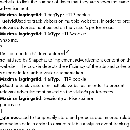
website to limit the number of times that they are shown the same
advertisement.
Maximal lagringstid
: 1 dag
Typ
: HTTP-cookie
_uetvid
Used to track visitors on multiple websites, in order to pre
relevant advertisement based on the visitor's preferences.
Maximal lagringstid
: 1 år
Typ
: HTTP-cookie
Snap Inc.
2
Läs mer om den här leverantören
sc_at
Used by Snapchat to implement advertisement content on t
website - The cookie detects the efficiency of the ads and collect
visitor data for further visitor segmentation.
Maximal lagringstid
: 1 år
Typ
: HTTP-cookie
p
Used to track visitors on multiple websites, in order to present
relevant advertisement based on the visitor's preferences.
Maximal lagringstid
: Session
Typ
: Pixelspårare
garnius.se
1
_gtmeec
Used to temporarily store and process ecommerce-relat
interaction data in order to ensure reliable analytics event tracking