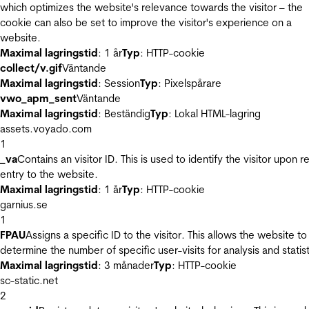
which optimizes the website's relevance towards the visitor – the
cookie can also be set to improve the visitor's experience on a
website.
Maximal lagringstid
: 1 år
Typ
: HTTP-cookie
collect/v.gif
Väntande
Maximal lagringstid
: Session
Typ
: Pixelspårare
vwo_apm_sent
Väntande
Maximal lagringstid
: Beständig
Typ
: Lokal HTML-lagring
assets.voyado.com
1
_va
Contains an visitor ID. This is used to identify the visitor upon r
entry to the website.
Maximal lagringstid
: 1 år
Typ
: HTTP-cookie
garnius.se
1
FPAU
Assigns a specific ID to the visitor. This allows the website to
determine the number of specific user-visits for analysis and statist
Maximal lagringstid
: 3 månader
Typ
: HTTP-cookie
sc-static.net
2