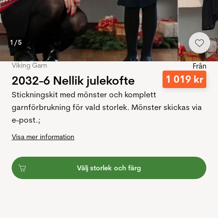
1
/
5
Viking Garn
Från
2032-6 Nellik julekofte
1
019
kr
Stickningskit med mönster och komplett
garnförbrukning för vald storlek. Mönster skickas via
e-post.;
Visa mer information
Välj storlek och färg