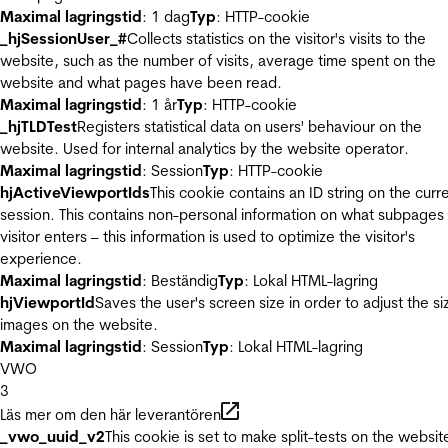
Maximal lagringstid
: 1 dag
Typ
: HTTP-cookie
_hjSessionUser_#
Collects statistics on the visitor's visits to the
website, such as the number of visits, average time spent on the
website and what pages have been read.
Maximal lagringstid
: 1 år
Typ
: HTTP-cookie
_hjTLDTest
Registers statistical data on users' behaviour on the
website. Used for internal analytics by the website operator.
Maximal lagringstid
: Session
Typ
: HTTP-cookie
hjActiveViewportIds
This cookie contains an ID string on the curr
session. This contains non-personal information on what subpages
visitor enters – this information is used to optimize the visitor's
experience.
Maximal lagringstid
: Beständig
Typ
: Lokal HTML-lagring
hjViewportId
Saves the user's screen size in order to adjust the si
images on the website.
Maximal lagringstid
: Session
Typ
: Lokal HTML-lagring
VWO
3
Läs mer om den här leverantören
_vwo_uuid_v2
This cookie is set to make split-tests on the websit