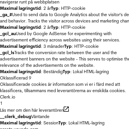
navigerar runt på webbplatsen
Maximal lagringstid
: 2 år
Typ
: HTTP-cookie
_ga_#
Used to send data to Google Analytics about the visitor's d
and behavior. Tracks the visitor across devices and marketing chan
Maximal lagringstid
: 2 år
Typ
: HTTP-cookie
_gcl_au
Used by Google AdSense for experimenting with
advertisement efficiency across websites using their services.
Maximal lagringstid
: 3 månader
Typ
: HTTP-cookie
_gcl_ls
Tracks the conversion rate between the user and the
advertisement banners on the website - This serves to optimise th
relevance of the advertisements on the website.
Maximal lagringstid
: Beständig
Typ
: Lokal HTML-lagring
Oklassificerad
9
Oklassificerade cookies är information som vi er i färd med att
klassificera, tillsammans med leverantörerna av enskilda cookies.
Clerk.io
1
Läs mer om den här leverantören
__clerk_debug
Väntande
Maximal lagringstid
: Session
Typ
: Lokal HTML-lagring