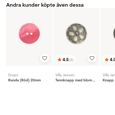
Andra kunder köpte även dessa
4.5
4.
(2)
Betyg:
utav 5 stjärnor
Bety
utav 
Drops
Villy Jensen
Villy J
Runda (Röd) 20mm
Tennknapp med blomma, 20mm