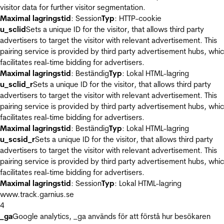
visitor data for further visitor segmentation.
Maximal lagringstid
: Session
Typ
: HTTP-cookie
u_sclid
Sets a unique ID for the visitor, that allows third party
advertisers to target the visitor with relevant advertisement. This
pairing service is provided by third party advertisement hubs, whi
facilitates real-time bidding for advertisers.
Maximal lagringstid
: Beständig
Typ
: Lokal HTML-lagring
u_sclid_r
Sets a unique ID for the visitor, that allows third party
advertisers to target the visitor with relevant advertisement. This
pairing service is provided by third party advertisement hubs, whi
facilitates real-time bidding for advertisers.
Maximal lagringstid
: Beständig
Typ
: Lokal HTML-lagring
u_scsid_r
Sets a unique ID for the visitor, that allows third party
advertisers to target the visitor with relevant advertisement. This
pairing service is provided by third party advertisement hubs, whi
facilitates real-time bidding for advertisers.
Maximal lagringstid
: Session
Typ
: Lokal HTML-lagring
www.track.garnius.se
4
_ga
Google analytics, _ga används för att förstå hur besökaren