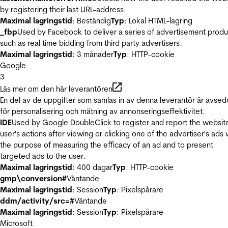
by registering their last URL-address.
Maximal lagringstid
: Beständig
Typ
: Lokal HTML-lagring
_fbp
Used by Facebook to deliver a series of advertisement produ
such as real time bidding from third party advertisers.
Maximal lagringstid
: 3 månader
Typ
: HTTP-cookie
Google
3
Läs mer om den här leverantören
En del av de uppgifter som samlas in av denna leverantör är avse
för personalisering och mätning av annonseringseffektivitet.
IDE
Used by Google DoubleClick to register and report the websit
user's actions after viewing or clicking one of the advertiser's ads 
the purpose of measuring the efficacy of an ad and to present
targeted ads to the user.
Maximal lagringstid
: 400 dagar
Typ
: HTTP-cookie
gmp\conversion#
Väntande
Maximal lagringstid
: Session
Typ
: Pixelspårare
ddm/activity/src=#
Väntande
Maximal lagringstid
: Session
Typ
: Pixelspårare
Microsoft