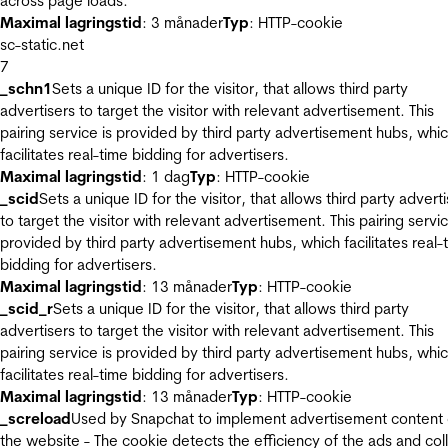
across page loads.
Maximal lagringstid
: 3 månader
Typ
: HTTP-cookie
sc-static.net
7
_schn1
Sets a unique ID for the visitor, that allows third party
advertisers to target the visitor with relevant advertisement. This
pairing service is provided by third party advertisement hubs, whi
facilitates real-time bidding for advertisers.
Maximal lagringstid
: 1 dag
Typ
: HTTP-cookie
_scid
Sets a unique ID for the visitor, that allows third party advert
to target the visitor with relevant advertisement. This pairing servic
provided by third party advertisement hubs, which facilitates real-
bidding for advertisers.
Maximal lagringstid
: 13 månader
Typ
: HTTP-cookie
_scid_r
Sets a unique ID for the visitor, that allows third party
advertisers to target the visitor with relevant advertisement. This
pairing service is provided by third party advertisement hubs, whi
facilitates real-time bidding for advertisers.
Maximal lagringstid
: 13 månader
Typ
: HTTP-cookie
_screload
Used by Snapchat to implement advertisement content
the website - The cookie detects the efficiency of the ads and col