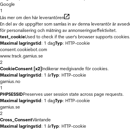
Google
1
Läs mer om den här leverantören
En del av de uppgifter som samlas in av denna leverantör är avse
för personalisering och mätning av annonseringseffektivitet.
test_cookie
Used to check if the user's browser supports cookies
Maximal lagringstid
: 1 dag
Typ
: HTTP-cookie
consent.cookiebot.com
www.track.garnius.se
2
CookieConsent [x2]
Indikerar medgivande för cookies.
Maximal lagringstid
: 1 år
Typ
: HTTP-cookie
garnius.no
1
PHPSESSID
Preserves user session state across page requests.
Maximal lagringstid
: 1 dag
Typ
: HTTP-cookie
garnius.se
2
Cross_Consent
Väntande
Maximal lagringstid
: 1 år
Typ
: HTTP-cookie