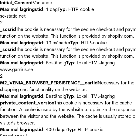
Initial_Consent
Väntande
Maximal lagringstid
: 1 dag
Typ
: HTTP-cookie
sc-static.net
2
_scsrid
The cookie is necessary for the secure checkout and pay
function on the website. This function is provided by shopify.com.
Maximal lagringstid
: 13 månader
Typ
: HTTP-cookie
_scsrid
The cookie is necessary for the secure checkout and pay
function on the website. This function is provided by shopify.com.
Maximal lagringstid
: Beständig
Typ
: Lokal HTML-lagring
www.garnius.se
2
M2_VENIA_BROWSER_PERSISTENCE__cartId
Necessary for the
shopping cart functionality on the website.
Maximal lagringstid
: Beständig
Typ
: Lokal HTML-lagring
private_content_version
This cookie is necessary for the cache
function. A cache is used by the website to optimize the response
between the visitor and the website. The cache is usually stored o
visitor’s browser.
Maximal lagringstid
: 400 dagar
Typ
: HTTP-cookie