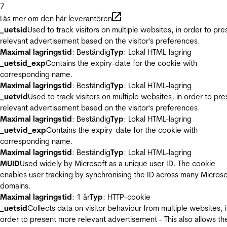
7
Läs mer om den här leverantören
_uetsid
Used to track visitors on multiple websites, in order to pre
relevant advertisement based on the visitor's preferences.
Maximal lagringstid
: Beständig
Typ
: Lokal HTML-lagring
_uetsid_exp
Contains the expiry-date for the cookie with
corresponding name.
Maximal lagringstid
: Beständig
Typ
: Lokal HTML-lagring
_uetvid
Used to track visitors on multiple websites, in order to pre
relevant advertisement based on the visitor's preferences.
Maximal lagringstid
: Beständig
Typ
: Lokal HTML-lagring
_uetvid_exp
Contains the expiry-date for the cookie with
corresponding name.
Maximal lagringstid
: Beständig
Typ
: Lokal HTML-lagring
MUID
Used widely by Microsoft as a unique user ID. The cookie
enables user tracking by synchronising the ID across many Microso
domains.
Maximal lagringstid
: 1 år
Typ
: HTTP-cookie
_uetsid
Collects data on visitor behaviour from multiple websites, 
order to present more relevant advertisement - This also allows th