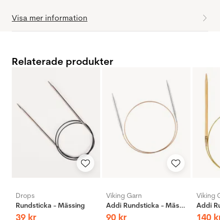
Visa mer information
Relaterade produkter
Drops
Viking Garn
Viking 
Rundsticka - Mässing
Addi Rundsticka - Mässing
39
kr
90
kr
140
k