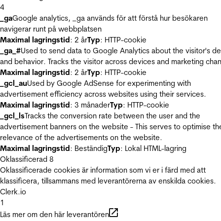
4
_ga
Google analytics, _ga används för att förstå hur besökaren
navigerar runt på webbplatsen
Maximal lagringstid
: 2 år
Typ
: HTTP-cookie
_ga_#
Used to send data to Google Analytics about the visitor's d
and behavior. Tracks the visitor across devices and marketing chan
Maximal lagringstid
: 2 år
Typ
: HTTP-cookie
_gcl_au
Used by Google AdSense for experimenting with
advertisement efficiency across websites using their services.
Maximal lagringstid
: 3 månader
Typ
: HTTP-cookie
_gcl_ls
Tracks the conversion rate between the user and the
advertisement banners on the website - This serves to optimise th
relevance of the advertisements on the website.
Maximal lagringstid
: Beständig
Typ
: Lokal HTML-lagring
Oklassificerad
8
Oklassificerade cookies är information som vi er i färd med att
klassificera, tillsammans med leverantörerna av enskilda cookies.
Clerk.io
1
Läs mer om den här leverantören