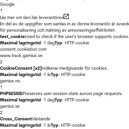
Google
1
Läs mer om den här leverantören
En del av de uppgifter som samlas in av denna leverantör är avse
för personalisering och mätning av annonseringseffektivitet.
test_cookie
Used to check if the user's browser supports cookies
Maximal lagringstid
: 1 dag
Typ
: HTTP-cookie
consent.cookiebot.com
www.track.garnius.se
2
CookieConsent [x2]
Indikerar medgivande för cookies.
Maximal lagringstid
: 1 år
Typ
: HTTP-cookie
garnius.no
1
PHPSESSID
Preserves user session state across page requests.
Maximal lagringstid
: 1 dag
Typ
: HTTP-cookie
garnius.se
2
Cross_Consent
Väntande
Maximal lagringstid
: 1 år
Typ
: HTTP-cookie