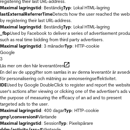
registering their last URL-address.
Maximal lagringstid
: Beständig
Typ
: Lokal HTML-lagring
lastExternalReferrerTime
Detects how the user reached the web
by registering their last URL-address.
Maximal lagringstid
: Beständig
Typ
: Lokal HTML-lagring
_fbp
Used by Facebook to deliver a series of advertisement produ
such as real time bidding from third party advertisers.
Maximal lagringstid
: 3 månader
Typ
: HTTP-cookie
Google
3
Läs mer om den här leverantören
En del av de uppgifter som samlas in av denna leverantör är avse
för personalisering och mätning av annonseringseffektivitet.
IDE
Used by Google DoubleClick to register and report the websit
user's actions after viewing or clicking one of the advertiser's ads 
the purpose of measuring the efficacy of an ad and to present
targeted ads to the user.
Maximal lagringstid
: 400 dagar
Typ
: HTTP-cookie
gmp\conversion#
Väntande
Maximal lagringstid
: Session
Typ
: Pixelspårare
ddm/activity/src=#
Väntande