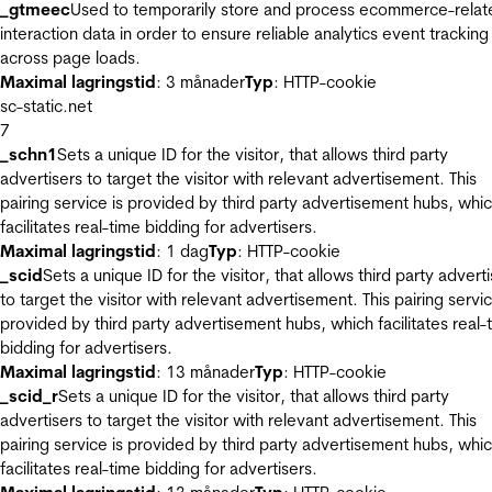
_gtmeec
Used to temporarily store and process ecommerce-relat
interaction data in order to ensure reliable analytics event tracking
across page loads.
Maximal lagringstid
: 3 månader
Typ
: HTTP-cookie
sc-static.net
7
_schn1
Sets a unique ID for the visitor, that allows third party
advertisers to target the visitor with relevant advertisement. This
pairing service is provided by third party advertisement hubs, whi
facilitates real-time bidding for advertisers.
Maximal lagringstid
: 1 dag
Typ
: HTTP-cookie
_scid
Sets a unique ID for the visitor, that allows third party advert
to target the visitor with relevant advertisement. This pairing servic
provided by third party advertisement hubs, which facilitates real-
bidding for advertisers.
Maximal lagringstid
: 13 månader
Typ
: HTTP-cookie
_scid_r
Sets a unique ID for the visitor, that allows third party
advertisers to target the visitor with relevant advertisement. This
pairing service is provided by third party advertisement hubs, whi
facilitates real-time bidding for advertisers.