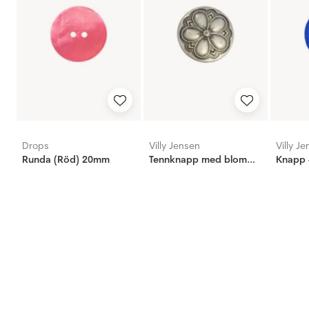
Drops
Villy Jensen
Villy J
Runda (Röd) 20mm
Tennknapp med blomma, 20mm
Knapp 