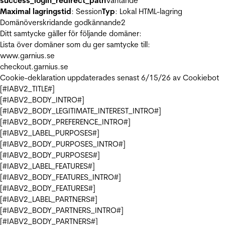
success_login_redirect_path
Väntande
Maximal lagringstid
: Session
Typ
: Lokal HTML-lagring
Domänöverskridande godkännande
2
Ditt samtycke gäller för följande domäner:
Lista över domäner som du ger samtycke till:
www.garnius.se
checkout.garnius.se
Cookie-deklaration uppdaterades senast 6/15/26 av
Cookiebot
[#IABV2_TITLE#]
[#IABV2_BODY_INTRO#]
[#IABV2_BODY_LEGITIMATE_INTEREST_INTRO#]
[#IABV2_BODY_PREFERENCE_INTRO#]
[#IABV2_LABEL_PURPOSES#]
[#IABV2_BODY_PURPOSES_INTRO#]
[#IABV2_BODY_PURPOSES#]
[#IABV2_LABEL_FEATURES#]
[#IABV2_BODY_FEATURES_INTRO#]
[#IABV2_BODY_FEATURES#]
[#IABV2_LABEL_PARTNERS#]
[#IABV2_BODY_PARTNERS_INTRO#]
[#IABV2_BODY_PARTNERS#]