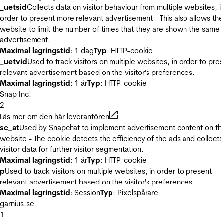
_uetsid
Collects data on visitor behaviour from multiple websites, 
order to present more relevant advertisement - This also allows th
website to limit the number of times that they are shown the same
advertisement.
Maximal lagringstid
: 1 dag
Typ
: HTTP-cookie
_uetvid
Used to track visitors on multiple websites, in order to pre
relevant advertisement based on the visitor's preferences.
Maximal lagringstid
: 1 år
Typ
: HTTP-cookie
Snap Inc.
2
Läs mer om den här leverantören
sc_at
Used by Snapchat to implement advertisement content on t
website - The cookie detects the efficiency of the ads and collect
visitor data for further visitor segmentation.
Maximal lagringstid
: 1 år
Typ
: HTTP-cookie
p
Used to track visitors on multiple websites, in order to present
relevant advertisement based on the visitor's preferences.
Maximal lagringstid
: Session
Typ
: Pixelspårare
garnius.se
1