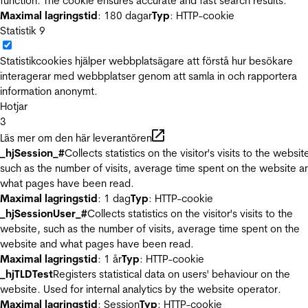
function. The cookie ensures accurate and fast search results.
Maximal lagringstid
: 180 dagar
Typ
: HTTP-cookie
Statistik
9
Statistikcookies hjälper webbplatsägare att förstå hur besökare
interagerar med webbplatser genom att samla in och rapportera
information anonymt.
Hotjar
3
Läs mer om den här leverantören
_hjSession_#
Collects statistics on the visitor's visits to the websit
such as the number of visits, average time spent on the website a
what pages have been read.
Maximal lagringstid
: 1 dag
Typ
: HTTP-cookie
_hjSessionUser_#
Collects statistics on the visitor's visits to the
website, such as the number of visits, average time spent on the
website and what pages have been read.
Maximal lagringstid
: 1 år
Typ
: HTTP-cookie
_hjTLDTest
Registers statistical data on users' behaviour on the
website. Used for internal analytics by the website operator.
Maximal lagringstid
: Session
Typ
: HTTP-cookie