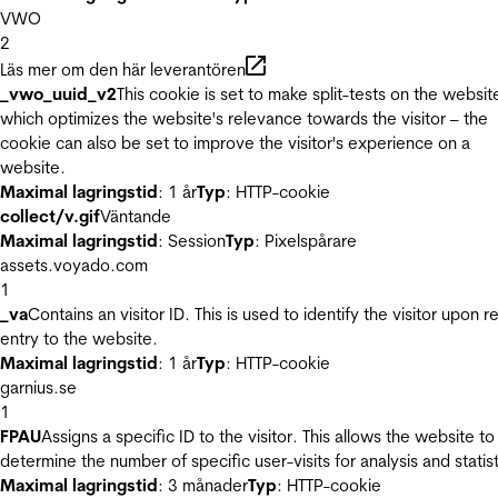
VWO
2
Läs mer om den här leverantören
_vwo_uuid_v2
This cookie is set to make split-tests on the websit
which optimizes the website's relevance towards the visitor – the
cookie can also be set to improve the visitor's experience on a
website.
Maximal lagringstid
: 1 år
Typ
: HTTP-cookie
collect/v.gif
Väntande
Maximal lagringstid
: Session
Typ
: Pixelspårare
assets.voyado.com
1
_va
Contains an visitor ID. This is used to identify the visitor upon r
entry to the website.
Maximal lagringstid
: 1 år
Typ
: HTTP-cookie
garnius.se
1
FPAU
Assigns a specific ID to the visitor. This allows the website to
determine the number of specific user-visits for analysis and statist
Maximal lagringstid
: 3 månader
Typ
: HTTP-cookie