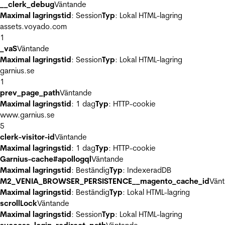
__clerk_debug
Väntande
Maximal lagringstid
: Session
Typ
: Lokal HTML-lagring
assets.voyado.com
1
_vaS
Väntande
Maximal lagringstid
: Session
Typ
: Lokal HTML-lagring
garnius.se
1
prev_page_path
Väntande
Maximal lagringstid
: 1 dag
Typ
: HTTP-cookie
www.garnius.se
5
clerk-visitor-id
Väntande
Maximal lagringstid
: 1 dag
Typ
: HTTP-cookie
Garnius-cache#apollogql
Väntande
Maximal lagringstid
: Beständig
Typ
: IndexeradDB
M2_VENIA_BROWSER_PERSISTENCE__magento_cache_id
Vän
Maximal lagringstid
: Beständig
Typ
: Lokal HTML-lagring
scrollLock
Väntande
Maximal lagringstid
: Session
Typ
: Lokal HTML-lagring