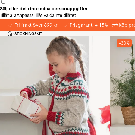
Sälj eller dela inte mina personuppgifter
Tillåt alla
Anpassa
Tillåt valda
Inte tillåtet
Fri frakt över 899 kr!
Prisgaranti + 15%
Köp pre
Hem
STICKNINGSKIT
>
-30%