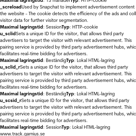
Maximal lagringstid
: 13 månader
Typ
: HTTP-cookie
_screload
Used by Snapchat to implement advertisement content
the website - The cookie detects the efficiency of the ads and col
visitor data for further visitor segmentation.
Maximal lagringstid
: Session
Typ
: HTTP-cookie
u_sclid
Sets a unique ID for the visitor, that allows third party
advertisers to target the visitor with relevant advertisement. This
pairing service is provided by third party advertisement hubs, whi
facilitates real-time bidding for advertisers.
Maximal lagringstid
: Beständig
Typ
: Lokal HTML-lagring
u_sclid_r
Sets a unique ID for the visitor, that allows third party
advertisers to target the visitor with relevant advertisement. This
pairing service is provided by third party advertisement hubs, whi
facilitates real-time bidding for advertisers.
Maximal lagringstid
: Beständig
Typ
: Lokal HTML-lagring
u_scsid_r
Sets a unique ID for the visitor, that allows third party
advertisers to target the visitor with relevant advertisement. This
pairing service is provided by third party advertisement hubs, whi
facilitates real-time bidding for advertisers.
Maximal lagringstid
: Session
Typ
: Lokal HTML-lagring
www.track.garnius.se