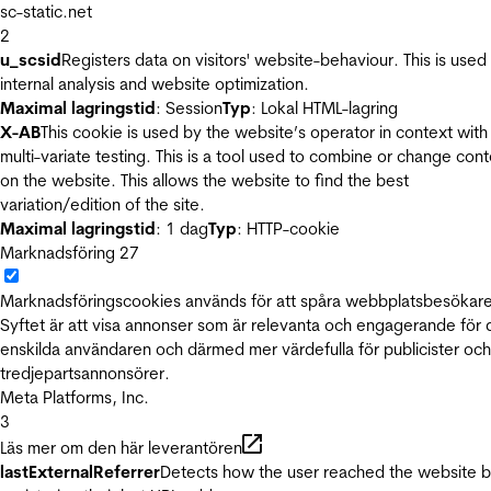
sc-static.net
2
u_scsid
Registers data on visitors' website-behaviour. This is used 
internal analysis and website optimization.
Maximal lagringstid
: Session
Typ
: Lokal HTML-lagring
X-AB
This cookie is used by the website’s operator in context with
multi-variate testing. This is a tool used to combine or change con
on the website. This allows the website to find the best
variation/edition of the site.
Maximal lagringstid
: 1 dag
Typ
: HTTP-cookie
Marknadsföring
27
Marknadsföringscookies används för att spåra webbplatsbesökare
Syftet är att visa annonser som är relevanta och engagerande för
enskilda användaren och därmed mer värdefulla för publicister och
tredjepartsannonsörer.
Meta Platforms, Inc.
3
Läs mer om den här leverantören
lastExternalReferrer
Detects how the user reached the website 