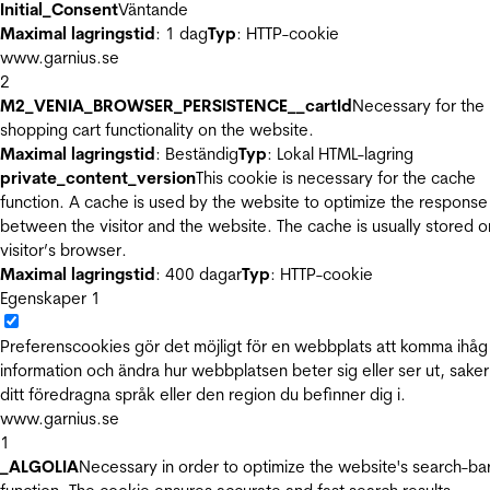
Initial_Consent
Väntande
Maximal lagringstid
: 1 dag
Typ
: HTTP-cookie
www.garnius.se
2
M2_VENIA_BROWSER_PERSISTENCE__cartId
Necessary for the
shopping cart functionality on the website.
Maximal lagringstid
: Beständig
Typ
: Lokal HTML-lagring
private_content_version
This cookie is necessary for the cache
function. A cache is used by the website to optimize the response
between the visitor and the website. The cache is usually stored o
visitor’s browser.
Maximal lagringstid
: 400 dagar
Typ
: HTTP-cookie
Egenskaper
1
Preferenscookies gör det möjligt för en webbplats att komma ihåg
information och ändra hur webbplatsen beter sig eller ser ut, sake
ditt föredragna språk eller den region du befinner dig i.
www.garnius.se
1
_ALGOLIA
Necessary in order to optimize the website's search-ba