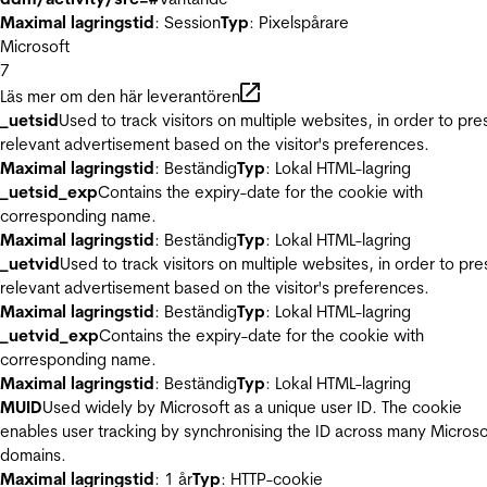
Maximal lagringstid
: Session
Typ
: Pixelspårare
Microsoft
7
Läs mer om den här leverantören
_uetsid
Used to track visitors on multiple websites, in order to pre
relevant advertisement based on the visitor's preferences.
Maximal lagringstid
: Beständig
Typ
: Lokal HTML-lagring
_uetsid_exp
Contains the expiry-date for the cookie with
corresponding name.
Maximal lagringstid
: Beständig
Typ
: Lokal HTML-lagring
_uetvid
Used to track visitors on multiple websites, in order to pre
relevant advertisement based on the visitor's preferences.
Maximal lagringstid
: Beständig
Typ
: Lokal HTML-lagring
_uetvid_exp
Contains the expiry-date for the cookie with
corresponding name.
Maximal lagringstid
: Beständig
Typ
: Lokal HTML-lagring
MUID
Used widely by Microsoft as a unique user ID. The cookie
enables user tracking by synchronising the ID across many Microso
domains.
Maximal lagringstid
: 1 år
Typ
: HTTP-cookie