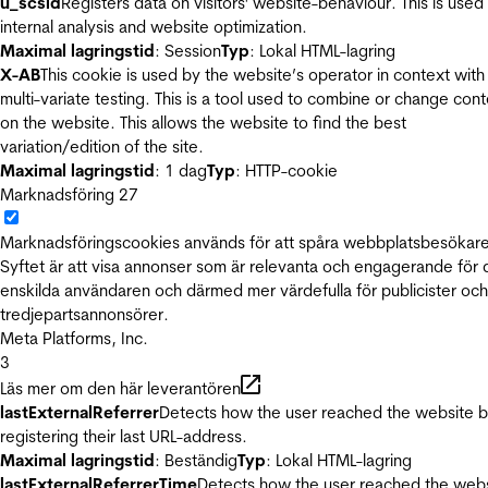
u_scsid
Registers data on visitors' website-behaviour. This is used 
internal analysis and website optimization.
Maximal lagringstid
: Session
Typ
: Lokal HTML-lagring
X-AB
This cookie is used by the website’s operator in context with
multi-variate testing. This is a tool used to combine or change con
on the website. This allows the website to find the best
variation/edition of the site.
Maximal lagringstid
: 1 dag
Typ
: HTTP-cookie
Marknadsföring
27
Marknadsföringscookies används för att spåra webbplatsbesökare
Syftet är att visa annonser som är relevanta och engagerande för
enskilda användaren och därmed mer värdefulla för publicister och
tredjepartsannonsörer.
Meta Platforms, Inc.
3
Läs mer om den här leverantören
lastExternalReferrer
Detects how the user reached the website 
registering their last URL-address.
Maximal lagringstid
: Beständig
Typ
: Lokal HTML-lagring
lastExternalReferrerTime
Detects how the user reached the web