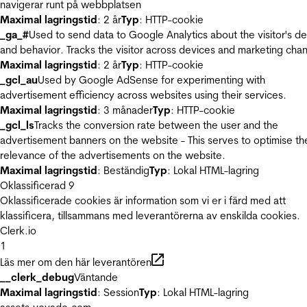
navigerar runt på webbplatsen
Maximal lagringstid
: 2 år
Typ
: HTTP-cookie
_ga_#
Used to send data to Google Analytics about the visitor's d
and behavior. Tracks the visitor across devices and marketing chan
Maximal lagringstid
: 2 år
Typ
: HTTP-cookie
_gcl_au
Used by Google AdSense for experimenting with
advertisement efficiency across websites using their services.
Maximal lagringstid
: 3 månader
Typ
: HTTP-cookie
_gcl_ls
Tracks the conversion rate between the user and the
advertisement banners on the website - This serves to optimise th
relevance of the advertisements on the website.
Maximal lagringstid
: Beständig
Typ
: Lokal HTML-lagring
Oklassificerad
9
Oklassificerade cookies är information som vi er i färd med att
klassificera, tillsammans med leverantörerna av enskilda cookies.
Clerk.io
1
Läs mer om den här leverantören
__clerk_debug
Väntande
Maximal lagringstid
: Session
Typ
: Lokal HTML-lagring