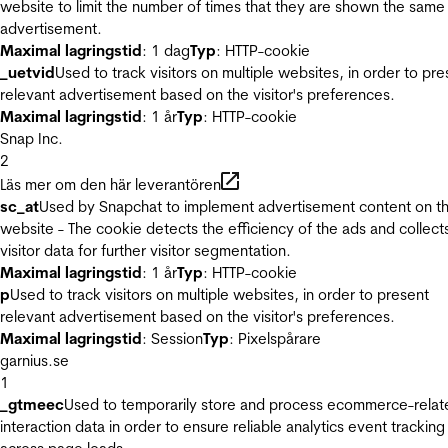
website to limit the number of times that they are shown the same
advertisement.
Maximal lagringstid
: 1 dag
Typ
: HTTP-cookie
_uetvid
Used to track visitors on multiple websites, in order to pre
relevant advertisement based on the visitor's preferences.
Maximal lagringstid
: 1 år
Typ
: HTTP-cookie
Snap Inc.
2
Läs mer om den här leverantören
sc_at
Used by Snapchat to implement advertisement content on t
website - The cookie detects the efficiency of the ads and collect
visitor data for further visitor segmentation.
Maximal lagringstid
: 1 år
Typ
: HTTP-cookie
p
Used to track visitors on multiple websites, in order to present
relevant advertisement based on the visitor's preferences.
Maximal lagringstid
: Session
Typ
: Pixelspårare
garnius.se
1
_gtmeec
Used to temporarily store and process ecommerce-relat
interaction data in order to ensure reliable analytics event tracking