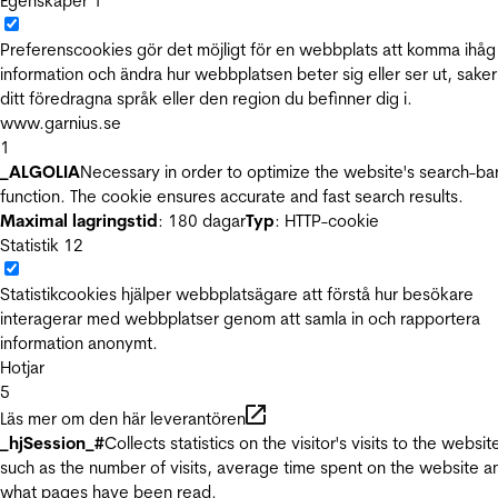
Egenskaper
1
Preferenscookies gör det möjligt för en webbplats att komma ihåg
information och ändra hur webbplatsen beter sig eller ser ut, sake
ditt föredragna språk eller den region du befinner dig i.
www.garnius.se
1
_ALGOLIA
Necessary in order to optimize the website's search-ba
function. The cookie ensures accurate and fast search results.
Maximal lagringstid
: 180 dagar
Typ
: HTTP-cookie
Statistik
12
Statistikcookies hjälper webbplatsägare att förstå hur besökare
interagerar med webbplatser genom att samla in och rapportera
information anonymt.
Hotjar
5
Läs mer om den här leverantören
_hjSession_#
Collects statistics on the visitor's visits to the websit
such as the number of visits, average time spent on the website a
what pages have been read.