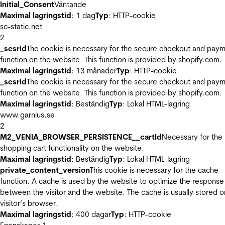
Initial_Consent
Väntande
Maximal lagringstid
: 1 dag
Typ
: HTTP-cookie
sc-static.net
2
_scsrid
The cookie is necessary for the secure checkout and pay
function on the website. This function is provided by shopify.com.
Maximal lagringstid
: 13 månader
Typ
: HTTP-cookie
_scsrid
The cookie is necessary for the secure checkout and pay
function on the website. This function is provided by shopify.com.
Maximal lagringstid
: Beständig
Typ
: Lokal HTML-lagring
www.garnius.se
2
M2_VENIA_BROWSER_PERSISTENCE__cartId
Necessary for the
shopping cart functionality on the website.
Maximal lagringstid
: Beständig
Typ
: Lokal HTML-lagring
private_content_version
This cookie is necessary for the cache
function. A cache is used by the website to optimize the response
between the visitor and the website. The cache is usually stored o
visitor’s browser.
Maximal lagringstid
: 400 dagar
Typ
: HTTP-cookie