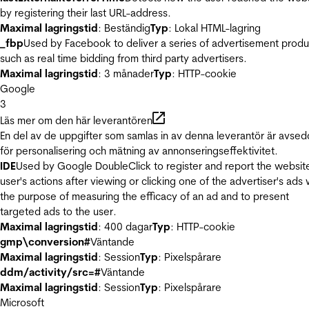
by registering their last URL-address.
Maximal lagringstid
: Beständig
Typ
: Lokal HTML-lagring
_fbp
Used by Facebook to deliver a series of advertisement produ
such as real time bidding from third party advertisers.
Maximal lagringstid
: 3 månader
Typ
: HTTP-cookie
Google
3
Läs mer om den här leverantören
En del av de uppgifter som samlas in av denna leverantör är avse
för personalisering och mätning av annonseringseffektivitet.
IDE
Used by Google DoubleClick to register and report the websit
user's actions after viewing or clicking one of the advertiser's ads 
the purpose of measuring the efficacy of an ad and to present
targeted ads to the user.
Maximal lagringstid
: 400 dagar
Typ
: HTTP-cookie
gmp\conversion#
Väntande
Maximal lagringstid
: Session
Typ
: Pixelspårare
ddm/activity/src=#
Väntande
Maximal lagringstid
: Session
Typ
: Pixelspårare
Microsoft