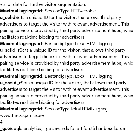
visitor data for further visitor segmentation.
Maximal lagringstid
: Session
Typ
: HTTP-cookie
u_sclid
Sets a unique ID for the visitor, that allows third party
advertisers to target the visitor with relevant advertisement. This
pairing service is provided by third party advertisement hubs, whi
facilitates real-time bidding for advertisers.
Maximal lagringstid
: Beständig
Typ
: Lokal HTML-lagring
u_sclid_r
Sets a unique ID for the visitor, that allows third party
advertisers to target the visitor with relevant advertisement. This
pairing service is provided by third party advertisement hubs, whi
facilitates real-time bidding for advertisers.
Maximal lagringstid
: Beständig
Typ
: Lokal HTML-lagring
u_scsid_r
Sets a unique ID for the visitor, that allows third party
advertisers to target the visitor with relevant advertisement. This
pairing service is provided by third party advertisement hubs, whi
facilitates real-time bidding for advertisers.
Maximal lagringstid
: Session
Typ
: Lokal HTML-lagring
www.track.garnius.se
4
_ga
Google analytics, _ga används för att förstå hur besökaren