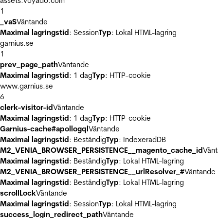
assets.voyado.com
1
_vaS
Väntande
Maximal lagringstid
: Session
Typ
: Lokal HTML-lagring
garnius.se
1
prev_page_path
Väntande
Maximal lagringstid
: 1 dag
Typ
: HTTP-cookie
www.garnius.se
6
clerk-visitor-id
Väntande
Maximal lagringstid
: 1 dag
Typ
: HTTP-cookie
Garnius-cache#apollogql
Väntande
Maximal lagringstid
: Beständig
Typ
: IndexeradDB
M2_VENIA_BROWSER_PERSISTENCE__magento_cache_id
Vän
Maximal lagringstid
: Beständig
Typ
: Lokal HTML-lagring
M2_VENIA_BROWSER_PERSISTENCE__urlResolver_#
Väntande
Maximal lagringstid
: Beständig
Typ
: Lokal HTML-lagring
scrollLock
Väntande
Maximal lagringstid
: Session
Typ
: Lokal HTML-lagring
success_login_redirect_path
Väntande