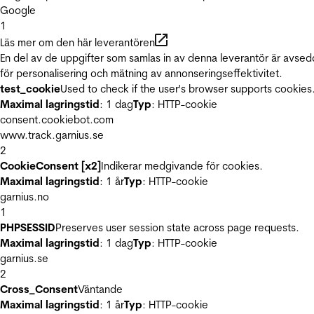
Google
1
Läs mer om den här leverantören
En del av de uppgifter som samlas in av denna leverantör är avse
för personalisering och mätning av annonseringseffektivitet.
test_cookie
Used to check if the user's browser supports cookies
Maximal lagringstid
: 1 dag
Typ
: HTTP-cookie
consent.cookiebot.com
www.track.garnius.se
2
CookieConsent [x2]
Indikerar medgivande för cookies.
Maximal lagringstid
: 1 år
Typ
: HTTP-cookie
garnius.no
1
PHPSESSID
Preserves user session state across page requests.
Maximal lagringstid
: 1 dag
Typ
: HTTP-cookie
garnius.se
2
Cross_Consent
Väntande
Maximal lagringstid
: 1 år
Typ
: HTTP-cookie