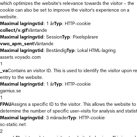
which optimizes the website's relevance towards the visitor – the
cookie can also be set to improve the visitor's experience on a
website.
Maximal lagringstid
: 1 år
Typ
: HTTP-cookie
collect/v.gif
Väntande
Maximal lagringstid
: Session
Typ
: Pixelspårare
vwo_apm_sent
Väntande
Maximal lagringstid
: Beständig
Typ
: Lokal HTML-lagring
assets.voyado.com
1
_va
Contains an visitor ID. This is used to identify the visitor upon r
entry to the website.
Maximal lagringstid
: 1 år
Typ
: HTTP-cookie
garnius.se
1
FPAU
Assigns a specific ID to the visitor. This allows the website to
determine the number of specific user-visits for analysis and statist
Maximal lagringstid
: 3 månader
Typ
: HTTP-cookie
sc-static.net
2