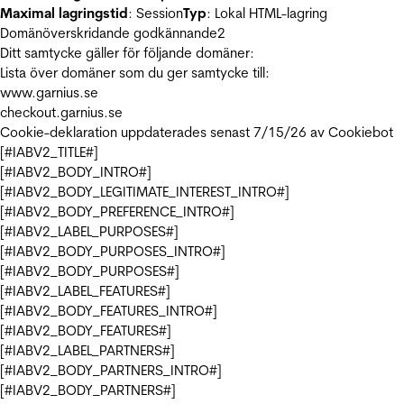
Maximal lagringstid
: Session
Typ
: Lokal HTML-lagring
Domänöverskridande godkännande
2
Ditt samtycke gäller för följande domäner:
Lista över domäner som du ger samtycke till:
www.garnius.se
checkout.garnius.se
Cookie-deklaration uppdaterades senast 7/15/26 av
Cookiebot
[#IABV2_TITLE#]
[#IABV2_BODY_INTRO#]
[#IABV2_BODY_LEGITIMATE_INTEREST_INTRO#]
[#IABV2_BODY_PREFERENCE_INTRO#]
[#IABV2_LABEL_PURPOSES#]
[#IABV2_BODY_PURPOSES_INTRO#]
[#IABV2_BODY_PURPOSES#]
[#IABV2_LABEL_FEATURES#]
[#IABV2_BODY_FEATURES_INTRO#]
[#IABV2_BODY_FEATURES#]
[#IABV2_LABEL_PARTNERS#]
[#IABV2_BODY_PARTNERS_INTRO#]
[#IABV2_BODY_PARTNERS#]