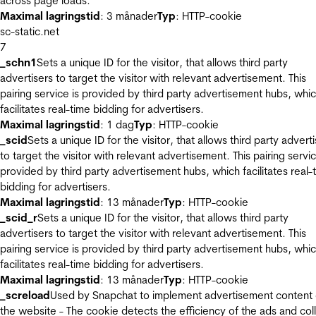
across page loads.
Maximal lagringstid
: 3 månader
Typ
: HTTP-cookie
sc-static.net
7
_schn1
Sets a unique ID for the visitor, that allows third party
advertisers to target the visitor with relevant advertisement. This
pairing service is provided by third party advertisement hubs, whi
facilitates real-time bidding for advertisers.
Maximal lagringstid
: 1 dag
Typ
: HTTP-cookie
_scid
Sets a unique ID for the visitor, that allows third party advert
to target the visitor with relevant advertisement. This pairing servic
provided by third party advertisement hubs, which facilitates real-
bidding for advertisers.
Maximal lagringstid
: 13 månader
Typ
: HTTP-cookie
_scid_r
Sets a unique ID for the visitor, that allows third party
advertisers to target the visitor with relevant advertisement. This
pairing service is provided by third party advertisement hubs, whi
facilitates real-time bidding for advertisers.
Maximal lagringstid
: 13 månader
Typ
: HTTP-cookie
_screload
Used by Snapchat to implement advertisement content
the website - The cookie detects the efficiency of the ads and col