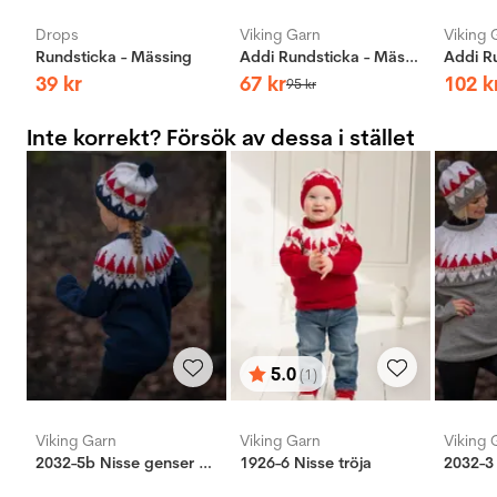
Drops
Viking Garn
Viking 
Rundsticka - Mässing
Addi Rundsticka - Mässing
39
kr
67
kr
102
k
95
kr
Inte korrekt? Försök av dessa i stället
5.0
(1)
Betyg:
utav 5 stjärnor
Viking Garn
Viking Garn
Viking 
2032-5b Nisse genser og lue
1926-6 Nisse tröja