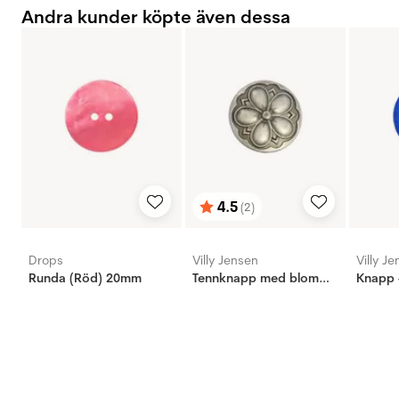
Andra kunder köpte även dessa
4.5
(2)
Betyg:
utav 5 stjärnor
Drops
Villy Jensen
Villy J
Runda (Röd) 20mm
Tennknapp med blomma, 20mm
Knapp 