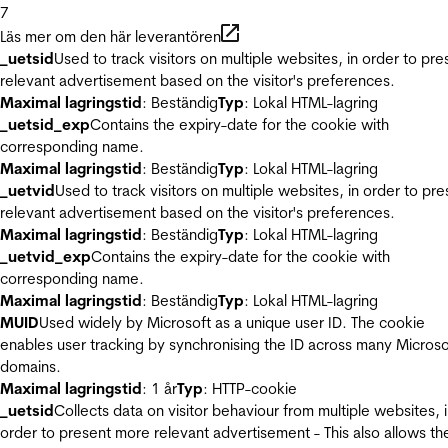
7
Läs mer om den här leverantören
_uetsid
Used to track visitors on multiple websites, in order to pre
relevant advertisement based on the visitor's preferences.
Maximal lagringstid
: Beständig
Typ
: Lokal HTML-lagring
_uetsid_exp
Contains the expiry-date for the cookie with
corresponding name.
Maximal lagringstid
: Beständig
Typ
: Lokal HTML-lagring
_uetvid
Used to track visitors on multiple websites, in order to pre
relevant advertisement based on the visitor's preferences.
Maximal lagringstid
: Beständig
Typ
: Lokal HTML-lagring
_uetvid_exp
Contains the expiry-date for the cookie with
corresponding name.
Maximal lagringstid
: Beständig
Typ
: Lokal HTML-lagring
MUID
Used widely by Microsoft as a unique user ID. The cookie
enables user tracking by synchronising the ID across many Microso
domains.
Maximal lagringstid
: 1 år
Typ
: HTTP-cookie
_uetsid
Collects data on visitor behaviour from multiple websites, 
order to present more relevant advertisement - This also allows th