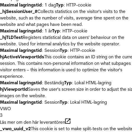
Maximal lagringstid
: 1 dag
Typ
: HTTP-cookie
_hjSessionUser_#
Collects statistics on the visitor's visits to the
website, such as the number of visits, average time spent on the
website and what pages have been read.
Maximal lagringstid
: 1 år
Typ
: HTTP-cookie
_hjTLDTest
Registers statistical data on users' behaviour on the
website. Used for internal analytics by the website operator.
Maximal lagringstid
: Session
Typ
: HTTP-cookie
hjActiveViewportIds
This cookie contains an ID string on the curr
session. This contains non-personal information on what subpages
visitor enters – this information is used to optimize the visitor's
experience.
Maximal lagringstid
: Beständig
Typ
: Lokal HTML-lagring
hjViewportId
Saves the user's screen size in order to adjust the si
images on the website.
Maximal lagringstid
: Session
Typ
: Lokal HTML-lagring
VWO
3
Läs mer om den här leverantören
_vwo_uuid_v2
This cookie is set to make split-tests on the websit