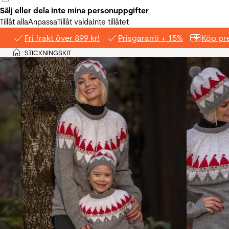
Sälj eller dela inte mina personuppgifter
Tillåt alla
Anpassa
Tillåt valda
Inte tillåtet
Fri frakt över 899 kr!
Prisgaranti + 15%
Köp pre
Hem
STICKNINGSKIT
>