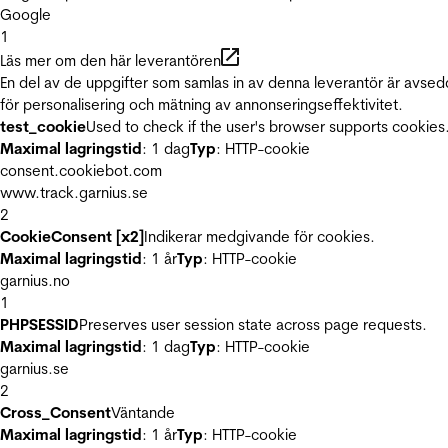
Google
1
Läs mer om den här leverantören
En del av de uppgifter som samlas in av denna leverantör är avse
för personalisering och mätning av annonseringseffektivitet.
test_cookie
Used to check if the user's browser supports cookies
Maximal lagringstid
: 1 dag
Typ
: HTTP-cookie
consent.cookiebot.com
www.track.garnius.se
2
CookieConsent [x2]
Indikerar medgivande för cookies.
Maximal lagringstid
: 1 år
Typ
: HTTP-cookie
garnius.no
1
PHPSESSID
Preserves user session state across page requests.
Maximal lagringstid
: 1 dag
Typ
: HTTP-cookie
garnius.se
2
Cross_Consent
Väntande
Maximal lagringstid
: 1 år
Typ
: HTTP-cookie