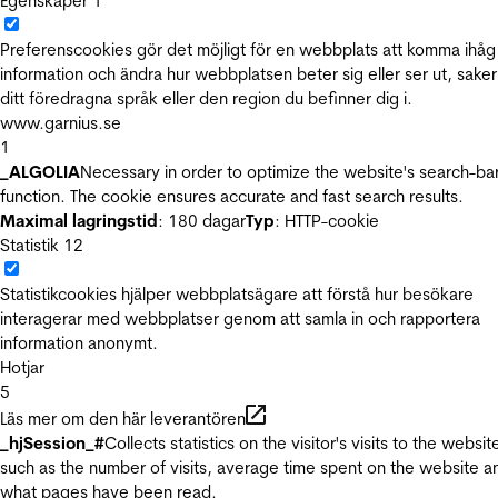
Egenskaper
1
Preferenscookies gör det möjligt för en webbplats att komma ihåg
information och ändra hur webbplatsen beter sig eller ser ut, sake
ditt föredragna språk eller den region du befinner dig i.
www.garnius.se
1
_ALGOLIA
Necessary in order to optimize the website's search-ba
function. The cookie ensures accurate and fast search results.
Maximal lagringstid
: 180 dagar
Typ
: HTTP-cookie
Statistik
12
Statistikcookies hjälper webbplatsägare att förstå hur besökare
interagerar med webbplatser genom att samla in och rapportera
information anonymt.
Hotjar
5
Läs mer om den här leverantören
_hjSession_#
Collects statistics on the visitor's visits to the websit
such as the number of visits, average time spent on the website a
what pages have been read.