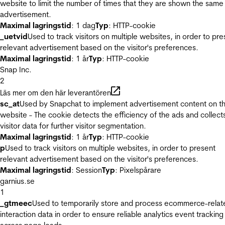
website to limit the number of times that they are shown the same
advertisement.
Maximal lagringstid
: 1 dag
Typ
: HTTP-cookie
_uetvid
Used to track visitors on multiple websites, in order to pre
relevant advertisement based on the visitor's preferences.
Maximal lagringstid
: 1 år
Typ
: HTTP-cookie
Snap Inc.
2
Läs mer om den här leverantören
sc_at
Used by Snapchat to implement advertisement content on t
website - The cookie detects the efficiency of the ads and collect
visitor data for further visitor segmentation.
Maximal lagringstid
: 1 år
Typ
: HTTP-cookie
p
Used to track visitors on multiple websites, in order to present
relevant advertisement based on the visitor's preferences.
Maximal lagringstid
: Session
Typ
: Pixelspårare
garnius.se
1
_gtmeec
Used to temporarily store and process ecommerce-relat
interaction data in order to ensure reliable analytics event tracking