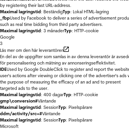
by registering their last URL-address.
Maximal lagringstid
: Beständig
Typ
: Lokal HTML-lagring
_fbp
Used by Facebook to deliver a series of advertisement produ
such as real time bidding from third party advertisers.
Maximal lagringstid
: 3 månader
Typ
: HTTP-cookie
Google
3
Läs mer om den här leverantören
En del av de uppgifter som samlas in av denna leverantör är avse
för personalisering och mätning av annonseringseffektivitet.
IDE
Used by Google DoubleClick to register and report the websit
user's actions after viewing or clicking one of the advertiser's ads 
the purpose of measuring the efficacy of an ad and to present
targeted ads to the user.
Maximal lagringstid
: 400 dagar
Typ
: HTTP-cookie
gmp\conversion#
Väntande
Maximal lagringstid
: Session
Typ
: Pixelspårare
ddm/activity/src=#
Väntande
Maximal lagringstid
: Session
Typ
: Pixelspårare
Microsoft