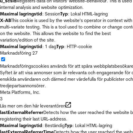
u_scsid
Registers data on visitors' website-behaviour. This is used 
internal analysis and website optimization.
Maximal lagringstid
: Session
Typ
: Lokal HTML-lagring
X-AB
This cookie is used by the website’s operator in context with
multi-variate testing. This is a tool used to combine or change con
on the website. This allows the website to find the best
variation/edition of the site.
Maximal lagringstid
: 1 dag
Typ
: HTTP-cookie
Marknadsföring
27
Marknadsföringscookies används för att spåra webbplatsbesökare
Syftet är att visa annonser som är relevanta och engagerande för
enskilda användaren och därmed mer värdefulla för publicister och
tredjepartsannonsörer.
Meta Platforms, Inc.
3
Läs mer om den här leverantören
lastExternalReferrer
Detects how the user reached the website 
registering their last URL-address.
Maximal lagringstid
: Beständig
Typ
: Lokal HTML-lagring
lastExternalReferrerTime
Detects how the user reached the web