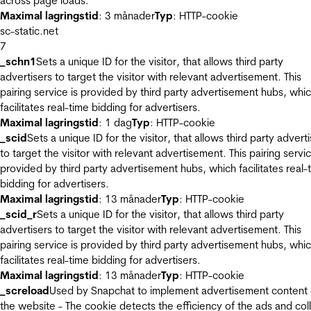
across page loads.
Maximal lagringstid
: 3 månader
Typ
: HTTP-cookie
sc-static.net
7
_schn1
Sets a unique ID for the visitor, that allows third party
advertisers to target the visitor with relevant advertisement. This
pairing service is provided by third party advertisement hubs, whi
facilitates real-time bidding for advertisers.
Maximal lagringstid
: 1 dag
Typ
: HTTP-cookie
_scid
Sets a unique ID for the visitor, that allows third party advert
to target the visitor with relevant advertisement. This pairing servic
provided by third party advertisement hubs, which facilitates real-
bidding for advertisers.
Maximal lagringstid
: 13 månader
Typ
: HTTP-cookie
_scid_r
Sets a unique ID for the visitor, that allows third party
advertisers to target the visitor with relevant advertisement. This
pairing service is provided by third party advertisement hubs, whi
facilitates real-time bidding for advertisers.
Maximal lagringstid
: 13 månader
Typ
: HTTP-cookie
_screload
Used by Snapchat to implement advertisement content
the website - The cookie detects the efficiency of the ads and col