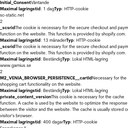
Initial_Consent
Väntande
Maximal lagringstid
: 1 dag
Typ
: HTTP-cookie
sc-static.net
2
_scsrid
The cookie is necessary for the secure checkout and pay
function on the website. This function is provided by shopify.com.
Maximal lagringstid
: 13 månader
Typ
: HTTP-cookie
_scsrid
The cookie is necessary for the secure checkout and pay
function on the website. This function is provided by shopify.com.
Maximal lagringstid
: Beständig
Typ
: Lokal HTML-lagring
www.garnius.se
2
M2_VENIA_BROWSER_PERSISTENCE__cartId
Necessary for the
shopping cart functionality on the website.
Maximal lagringstid
: Beständig
Typ
: Lokal HTML-lagring
private_content_version
This cookie is necessary for the cache
function. A cache is used by the website to optimize the response
between the visitor and the website. The cache is usually stored o
visitor’s browser.
Maximal lagringstid
: 400 dagar
Typ
: HTTP-cookie