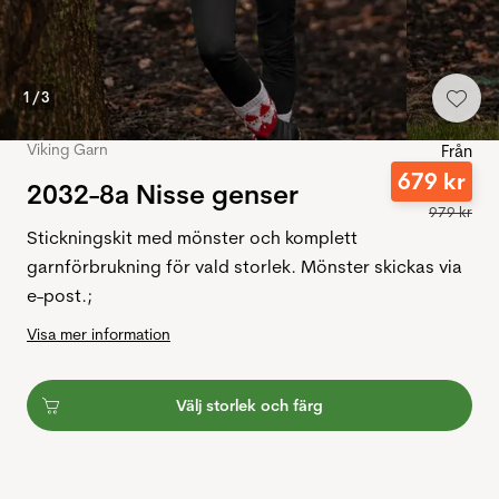
1
/
3
Viking Garn
Från
679
kr
2032-8a Nisse genser
979
kr
Stickningskit med mönster och komplett
garnförbrukning för vald storlek. Mönster skickas via
e-post.;
Visa mer information
Välj storlek och färg