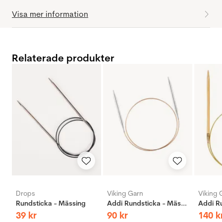
Visa mer information
Relaterade produkter
Drops
Viking Garn
Viking 
Rundsticka - Mässing
Addi Rundsticka - Mässing
39
kr
90
kr
140
k