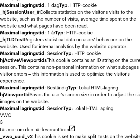
Maximal lagringstid
: 1 dag
Typ
: HTTP-cookie
_hjSessionUser_#
Collects statistics on the visitor's visits to the
website, such as the number of visits, average time spent on the
website and what pages have been read.
Maximal lagringstid
: 1 år
Typ
: HTTP-cookie
_hjTLDTest
Registers statistical data on users' behaviour on the
website. Used for internal analytics by the website operator.
Maximal lagringstid
: Session
Typ
: HTTP-cookie
hjActiveViewportIds
This cookie contains an ID string on the curr
session. This contains non-personal information on what subpages
visitor enters – this information is used to optimize the visitor's
experience.
Maximal lagringstid
: Beständig
Typ
: Lokal HTML-lagring
hjViewportId
Saves the user's screen size in order to adjust the si
images on the website.
Maximal lagringstid
: Session
Typ
: Lokal HTML-lagring
VWO
3
Läs mer om den här leverantören
_vwo_uuid_v2
This cookie is set to make split-tests on the websit