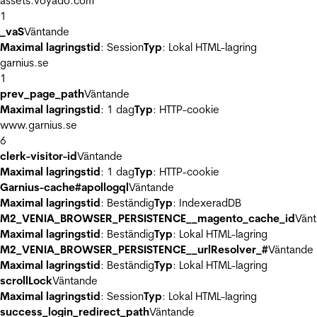
assets.voyado.com
1
_vaS
Väntande
Maximal lagringstid
: Session
Typ
: Lokal HTML-lagring
garnius.se
1
prev_page_path
Väntande
Maximal lagringstid
: 1 dag
Typ
: HTTP-cookie
www.garnius.se
6
clerk-visitor-id
Väntande
Maximal lagringstid
: 1 dag
Typ
: HTTP-cookie
Garnius-cache#apollogql
Väntande
Maximal lagringstid
: Beständig
Typ
: IndexeradDB
M2_VENIA_BROWSER_PERSISTENCE__magento_cache_id
Vän
Maximal lagringstid
: Beständig
Typ
: Lokal HTML-lagring
M2_VENIA_BROWSER_PERSISTENCE__urlResolver_#
Väntande
Maximal lagringstid
: Beständig
Typ
: Lokal HTML-lagring
scrollLock
Väntande
Maximal lagringstid
: Session
Typ
: Lokal HTML-lagring
success_login_redirect_path
Väntande