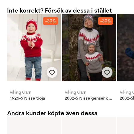
Inte korrekt? Försök av dessa i stället
-30%
-30%
Viking Garn
Viking Garn
Viking 
1926-6 Nisse tröja
2032-5 Nisse genser og lue
Andra kunder köpte även dessa