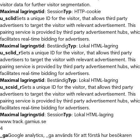
visitor data for further visitor segmentation.
Maximal lagringstid
: Session
Typ
: HTTP-cookie
u_sclid
Sets a unique ID for the visitor, that allows third party
advertisers to target the visitor with relevant advertisement. This
pairing service is provided by third party advertisement hubs, whi
facilitates real-time bidding for advertisers.
Maximal lagringstid
: Beständig
Typ
: Lokal HTML-lagring
u_sclid_r
Sets a unique ID for the visitor, that allows third party
advertisers to target the visitor with relevant advertisement. This
pairing service is provided by third party advertisement hubs, whi
facilitates real-time bidding for advertisers.
Maximal lagringstid
: Beständig
Typ
: Lokal HTML-lagring
u_scsid_r
Sets a unique ID for the visitor, that allows third party
advertisers to target the visitor with relevant advertisement. This
pairing service is provided by third party advertisement hubs, whi
facilitates real-time bidding for advertisers.
Maximal lagringstid
: Session
Typ
: Lokal HTML-lagring
www.track.garnius.se
4
_ga
Google analytics, _ga används för att förstå hur besökaren