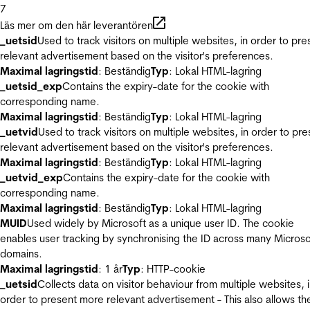
7
Läs mer om den här leverantören
_uetsid
Used to track visitors on multiple websites, in order to pre
relevant advertisement based on the visitor's preferences.
Maximal lagringstid
: Beständig
Typ
: Lokal HTML-lagring
_uetsid_exp
Contains the expiry-date for the cookie with
corresponding name.
Maximal lagringstid
: Beständig
Typ
: Lokal HTML-lagring
_uetvid
Used to track visitors on multiple websites, in order to pre
relevant advertisement based on the visitor's preferences.
Maximal lagringstid
: Beständig
Typ
: Lokal HTML-lagring
_uetvid_exp
Contains the expiry-date for the cookie with
corresponding name.
Maximal lagringstid
: Beständig
Typ
: Lokal HTML-lagring
MUID
Used widely by Microsoft as a unique user ID. The cookie
enables user tracking by synchronising the ID across many Microso
domains.
Maximal lagringstid
: 1 år
Typ
: HTTP-cookie
_uetsid
Collects data on visitor behaviour from multiple websites, 
order to present more relevant advertisement - This also allows th