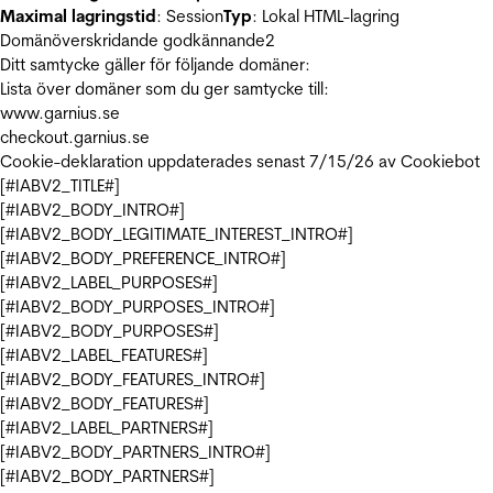
Maximal lagringstid
: Session
Typ
: Lokal HTML-lagring
Domänöverskridande godkännande
2
Ditt samtycke gäller för följande domäner:
Lista över domäner som du ger samtycke till:
www.garnius.se
checkout.garnius.se
Cookie-deklaration uppdaterades senast 7/15/26 av
Cookiebot
[#IABV2_TITLE#]
[#IABV2_BODY_INTRO#]
[#IABV2_BODY_LEGITIMATE_INTEREST_INTRO#]
[#IABV2_BODY_PREFERENCE_INTRO#]
[#IABV2_LABEL_PURPOSES#]
[#IABV2_BODY_PURPOSES_INTRO#]
[#IABV2_BODY_PURPOSES#]
[#IABV2_LABEL_FEATURES#]
[#IABV2_BODY_FEATURES_INTRO#]
[#IABV2_BODY_FEATURES#]
[#IABV2_LABEL_PARTNERS#]
[#IABV2_BODY_PARTNERS_INTRO#]
[#IABV2_BODY_PARTNERS#]