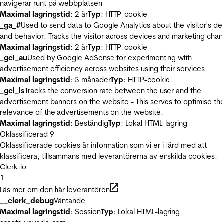
navigerar runt på webbplatsen
Maximal lagringstid
: 2 år
Typ
: HTTP-cookie
_ga_#
Used to send data to Google Analytics about the visitor's d
and behavior. Tracks the visitor across devices and marketing chan
Maximal lagringstid
: 2 år
Typ
: HTTP-cookie
_gcl_au
Used by Google AdSense for experimenting with
advertisement efficiency across websites using their services.
Maximal lagringstid
: 3 månader
Typ
: HTTP-cookie
_gcl_ls
Tracks the conversion rate between the user and the
advertisement banners on the website - This serves to optimise th
relevance of the advertisements on the website.
Maximal lagringstid
: Beständig
Typ
: Lokal HTML-lagring
Oklassificerad
9
Oklassificerade cookies är information som vi er i färd med att
klassificera, tillsammans med leverantörerna av enskilda cookies.
Clerk.io
1
Läs mer om den här leverantören
__clerk_debug
Väntande
Maximal lagringstid
: Session
Typ
: Lokal HTML-lagring