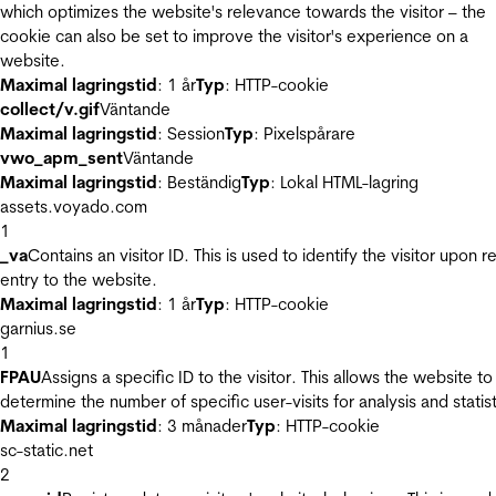
which optimizes the website's relevance towards the visitor – the
cookie can also be set to improve the visitor's experience on a
website.
Maximal lagringstid
: 1 år
Typ
: HTTP-cookie
collect/v.gif
Väntande
Maximal lagringstid
: Session
Typ
: Pixelspårare
vwo_apm_sent
Väntande
Maximal lagringstid
: Beständig
Typ
: Lokal HTML-lagring
assets.voyado.com
1
_va
Contains an visitor ID. This is used to identify the visitor upon r
entry to the website.
Maximal lagringstid
: 1 år
Typ
: HTTP-cookie
garnius.se
1
FPAU
Assigns a specific ID to the visitor. This allows the website to
determine the number of specific user-visits for analysis and statist
Maximal lagringstid
: 3 månader
Typ
: HTTP-cookie
sc-static.net
2