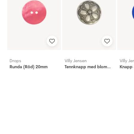
Drops
Villy Jensen
Villy J
Runda (Röd) 20mm
Tennknapp med blomma, 20mm
Knapp 