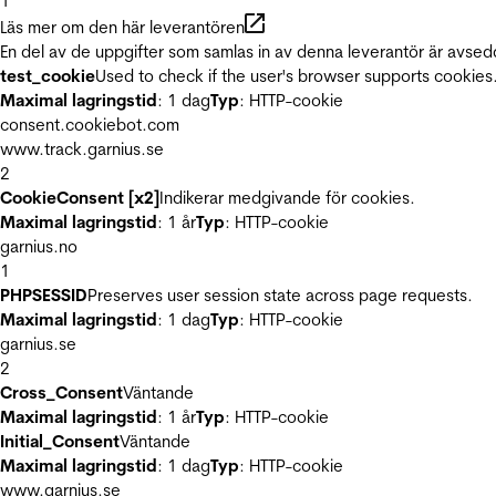
1
Läs mer om den här leverantören
En del av de uppgifter som samlas in av denna leverantör är avsed
test_cookie
Used to check if the user's browser supports cookies
Maximal lagringstid
: 1 dag
Typ
: HTTP-cookie
consent.cookiebot.com
www.track.garnius.se
2
CookieConsent [x2]
Indikerar medgivande för cookies.
Maximal lagringstid
: 1 år
Typ
: HTTP-cookie
garnius.no
1
PHPSESSID
Preserves user session state across page requests.
Maximal lagringstid
: 1 dag
Typ
: HTTP-cookie
garnius.se
2
Cross_Consent
Väntande
Maximal lagringstid
: 1 år
Typ
: HTTP-cookie
Initial_Consent
Väntande
Maximal lagringstid
: 1 dag
Typ
: HTTP-cookie
www.garnius.se