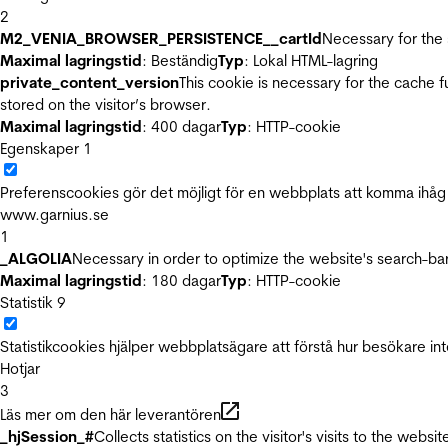
2
M2_VENIA_BROWSER_PERSISTENCE__cartId
Necessary for the 
Maximal lagringstid
: Beständig
Typ
: Lokal HTML-lagring
private_content_version
This cookie is necessary for the cache 
stored on the visitor’s browser.
Maximal lagringstid
: 400 dagar
Typ
: HTTP-cookie
Egenskaper
1
Preferenscookies gör det möjligt för en webbplats att komma ihåg i
www.garnius.se
1
_ALGOLIA
Necessary in order to optimize the website's search-bar
Maximal lagringstid
: 180 dagar
Typ
: HTTP-cookie
Statistik
9
Statistikcookies hjälper webbplatsägare att förstå hur besökare 
Hotjar
3
Läs mer om den här leverantören
_hjSession_#
Collects statistics on the visitor's visits to the we