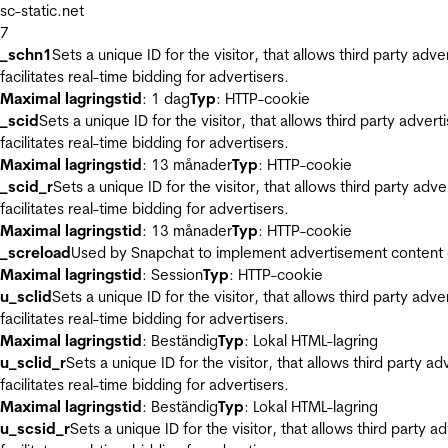
sc-static.net
7
_schn1
Sets a unique ID for the visitor, that allows third party adv
facilitates real-time bidding for advertisers.
Maximal lagringstid
: 1 dag
Typ
: HTTP-cookie
_scid
Sets a unique ID for the visitor, that allows third party adver
facilitates real-time bidding for advertisers.
Maximal lagringstid
: 13 månader
Typ
: HTTP-cookie
_scid_r
Sets a unique ID for the visitor, that allows third party adv
facilitates real-time bidding for advertisers.
Maximal lagringstid
: 13 månader
Typ
: HTTP-cookie
_screload
Used by Snapchat to implement advertisement content on 
Maximal lagringstid
: Session
Typ
: HTTP-cookie
u_sclid
Sets a unique ID for the visitor, that allows third party adv
facilitates real-time bidding for advertisers.
Maximal lagringstid
: Beständig
Typ
: Lokal HTML-lagring
u_sclid_r
Sets a unique ID for the visitor, that allows third party a
facilitates real-time bidding for advertisers.
Maximal lagringstid
: Beständig
Typ
: Lokal HTML-lagring
u_scsid_r
Sets a unique ID for the visitor, that allows third party 