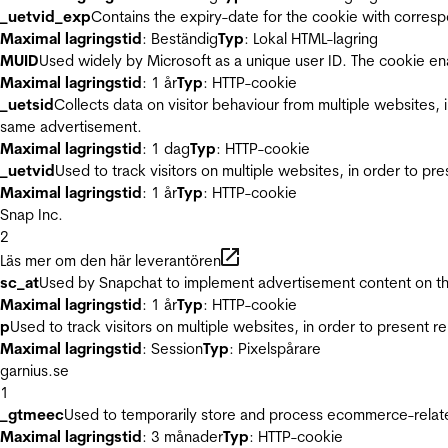
_uetvid_exp
Contains the expiry-date for the cookie with corres
Maximal lagringstid
: Beständig
Typ
: Lokal HTML-lagring
MUID
Used widely by Microsoft as a unique user ID. The cookie en
Maximal lagringstid
: 1 år
Typ
: HTTP-cookie
_uetsid
Collects data on visitor behaviour from multiple websites, 
same advertisement.
Maximal lagringstid
: 1 dag
Typ
: HTTP-cookie
_uetvid
Used to track visitors on multiple websites, in order to pr
Maximal lagringstid
: 1 år
Typ
: HTTP-cookie
Snap Inc.
2
Läs mer om den här leverantören
sc_at
Used by Snapchat to implement advertisement content on the w
Maximal lagringstid
: 1 år
Typ
: HTTP-cookie
p
Used to track visitors on multiple websites, in order to present 
Maximal lagringstid
: Session
Typ
: Pixelspårare
garnius.se
1
_gtmeec
Used to temporarily store and process ecommerce-related 
Maximal lagringstid
: 3 månader
Typ
: HTTP-cookie