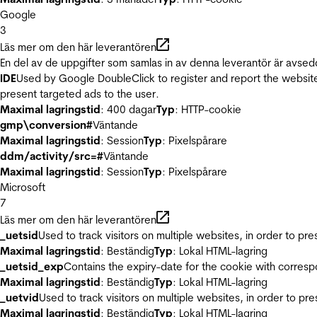
Google
3
Läs mer om den här leverantören
En del av de uppgifter som samlas in av denna leverantör är avsed
IDE
Used by Google DoubleClick to register and report the website u
present targeted ads to the user.
Maximal lagringstid
: 400 dagar
Typ
: HTTP-cookie
gmp\conversion#
Väntande
Maximal lagringstid
: Session
Typ
: Pixelspårare
ddm/activity/src=#
Väntande
Maximal lagringstid
: Session
Typ
: Pixelspårare
Microsoft
7
Läs mer om den här leverantören
_uetsid
Used to track visitors on multiple websites, in order to pr
Maximal lagringstid
: Beständig
Typ
: Lokal HTML-lagring
_uetsid_exp
Contains the expiry-date for the cookie with corres
Maximal lagringstid
: Beständig
Typ
: Lokal HTML-lagring
_uetvid
Used to track visitors on multiple websites, in order to pr
Maximal lagringstid
: Beständig
Typ
: Lokal HTML-lagring