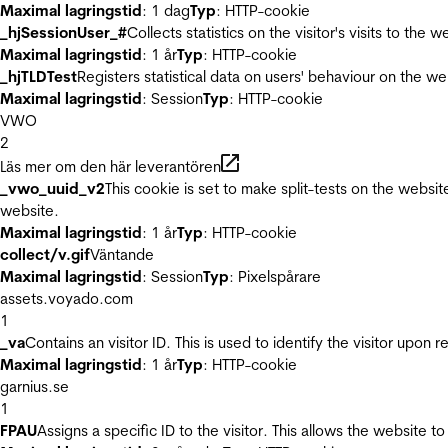
Maximal lagringstid
: 1 dag
Typ
: HTTP-cookie
_hjSessionUser_#
Collects statistics on the visitor's visits to t
Maximal lagringstid
: 1 år
Typ
: HTTP-cookie
_hjTLDTest
Registers statistical data on users' behaviour on the we
Maximal lagringstid
: Session
Typ
: HTTP-cookie
VWO
2
Läs mer om den här leverantören
_vwo_uuid_v2
This cookie is set to make split-tests on the websi
website.
Maximal lagringstid
: 1 år
Typ
: HTTP-cookie
collect/v.gif
Väntande
Maximal lagringstid
: Session
Typ
: Pixelspårare
assets.voyado.com
1
_va
Contains an visitor ID. This is used to identify the visitor upon 
Maximal lagringstid
: 1 år
Typ
: HTTP-cookie
garnius.se
1
FPAU
Assigns a specific ID to the visitor. This allows the website to