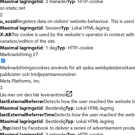
Maximal lagringstid
: 3 månader
Typ
: HTTP-cookie
sc-static.net
2
u_scsid
Registers data on visitors' website-behaviour. This is used 
Maximal lagringstid
: Session
Typ
: Lokal HTML-lagring
X-AB
This cookie is used by the website’s operator in context with 
variation/edition of the site.
Maximal lagringstid
: 1 dag
Typ
: HTTP-cookie
Marknadsföring
27
Marknadsföringscookies används för att spåra webbplatsbesökare.
publicister och tredjepartsannonsörer.
Meta Platforms, Inc.
3
Läs mer om den här leverantören
lastExternalReferrer
Detects how the user reached the website by 
Maximal lagringstid
: Beständig
Typ
: Lokal HTML-lagring
lastExternalReferrerTime
Detects how the user reached the websi
Maximal lagringstid
: Beständig
Typ
: Lokal HTML-lagring
_fbp
Used by Facebook to deliver a series of advertisement product
Maximal lagringstid
: 3 månader
Typ
: HTTP-cookie