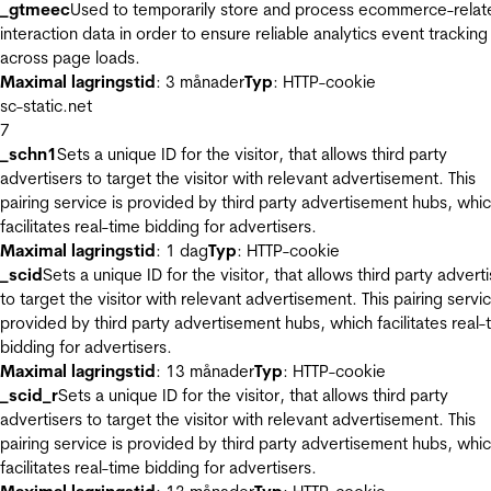
_gtmeec
Used to temporarily store and process ecommerce-relat
interaction data in order to ensure reliable analytics event tracking
across page loads.
Maximal lagringstid
: 3 månader
Typ
: HTTP-cookie
sc-static.net
7
_schn1
Sets a unique ID for the visitor, that allows third party
advertisers to target the visitor with relevant advertisement. This
pairing service is provided by third party advertisement hubs, whi
facilitates real-time bidding for advertisers.
Maximal lagringstid
: 1 dag
Typ
: HTTP-cookie
_scid
Sets a unique ID for the visitor, that allows third party advert
to target the visitor with relevant advertisement. This pairing servic
provided by third party advertisement hubs, which facilitates real-
bidding for advertisers.
Maximal lagringstid
: 13 månader
Typ
: HTTP-cookie
_scid_r
Sets a unique ID for the visitor, that allows third party
advertisers to target the visitor with relevant advertisement. This
pairing service is provided by third party advertisement hubs, whi
facilitates real-time bidding for advertisers.