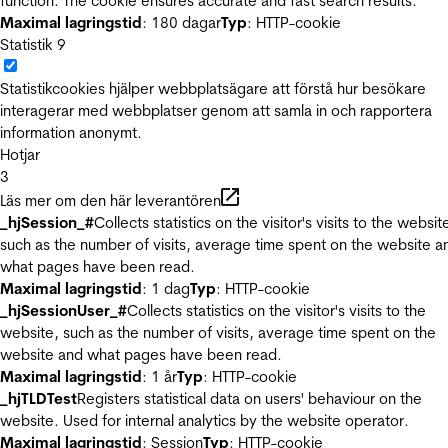
function. The cookie ensures accurate and fast search results.
Maximal lagringstid
: 180 dagar
Typ
: HTTP-cookie
Statistik
9
Statistikcookies hjälper webbplatsägare att förstå hur besökare
interagerar med webbplatser genom att samla in och rapportera
information anonymt.
Hotjar
3
Läs mer om den här leverantören
_hjSession_#
Collects statistics on the visitor's visits to the websit
such as the number of visits, average time spent on the website a
what pages have been read.
Maximal lagringstid
: 1 dag
Typ
: HTTP-cookie
_hjSessionUser_#
Collects statistics on the visitor's visits to the
website, such as the number of visits, average time spent on the
website and what pages have been read.
Maximal lagringstid
: 1 år
Typ
: HTTP-cookie
_hjTLDTest
Registers statistical data on users' behaviour on the
website. Used for internal analytics by the website operator.
Maximal lagringstid
: Session
Typ
: HTTP-cookie