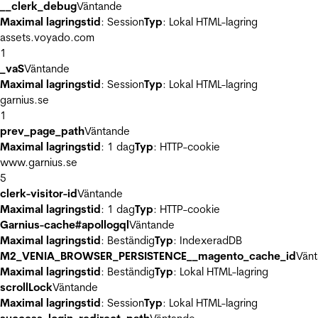
__clerk_debug
Väntande
Maximal lagringstid
: Session
Typ
: Lokal HTML-lagring
assets.voyado.com
1
_vaS
Väntande
Maximal lagringstid
: Session
Typ
: Lokal HTML-lagring
garnius.se
1
prev_page_path
Väntande
Maximal lagringstid
: 1 dag
Typ
: HTTP-cookie
www.garnius.se
5
clerk-visitor-id
Väntande
Maximal lagringstid
: 1 dag
Typ
: HTTP-cookie
Garnius-cache#apollogql
Väntande
Maximal lagringstid
: Beständig
Typ
: IndexeradDB
M2_VENIA_BROWSER_PERSISTENCE__magento_cache_id
Vän
Maximal lagringstid
: Beständig
Typ
: Lokal HTML-lagring
scrollLock
Väntande
Maximal lagringstid
: Session
Typ
: Lokal HTML-lagring