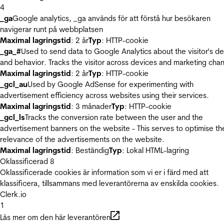
4
_ga
Google analytics, _ga används för att förstå hur besökaren
navigerar runt på webbplatsen
Maximal lagringstid
: 2 år
Typ
: HTTP-cookie
_ga_#
Used to send data to Google Analytics about the visitor's d
and behavior. Tracks the visitor across devices and marketing chan
Maximal lagringstid
: 2 år
Typ
: HTTP-cookie
_gcl_au
Used by Google AdSense for experimenting with
advertisement efficiency across websites using their services.
Maximal lagringstid
: 3 månader
Typ
: HTTP-cookie
_gcl_ls
Tracks the conversion rate between the user and the
advertisement banners on the website - This serves to optimise th
relevance of the advertisements on the website.
Maximal lagringstid
: Beständig
Typ
: Lokal HTML-lagring
Oklassificerad
8
Oklassificerade cookies är information som vi er i färd med att
klassificera, tillsammans med leverantörerna av enskilda cookies.
Clerk.io
1
Läs mer om den här leverantören