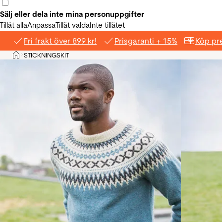
Sälj eller dela inte mina personuppgifter
Tillåt alla
Anpassa
Tillåt valda
Inte tillåtet
Fri frakt över 899 kr!
Prisgaranti + 15%
Köp pre
Hem
STICKNINGSKIT
>