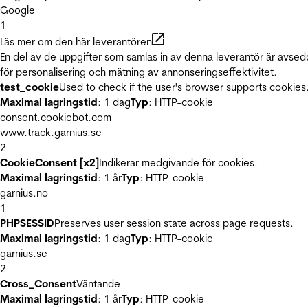
Google
1
Läs mer om den här leverantören
En del av de uppgifter som samlas in av denna leverantör är avse
för personalisering och mätning av annonseringseffektivitet.
test_cookie
Used to check if the user's browser supports cookies
Maximal lagringstid
: 1 dag
Typ
: HTTP-cookie
consent.cookiebot.com
www.track.garnius.se
2
CookieConsent [x2]
Indikerar medgivande för cookies.
Maximal lagringstid
: 1 år
Typ
: HTTP-cookie
garnius.no
1
PHPSESSID
Preserves user session state across page requests.
Maximal lagringstid
: 1 dag
Typ
: HTTP-cookie
garnius.se
2
Cross_Consent
Väntande
Maximal lagringstid
: 1 år
Typ
: HTTP-cookie