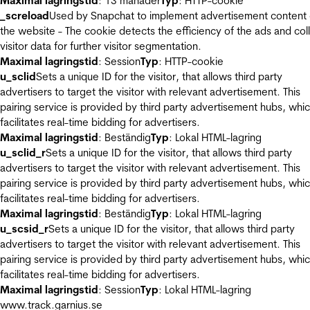
Maximal lagringstid
: 13 månader
Typ
: HTTP-cookie
_screload
Used by Snapchat to implement advertisement content
the website - The cookie detects the efficiency of the ads and col
visitor data for further visitor segmentation.
Maximal lagringstid
: Session
Typ
: HTTP-cookie
u_sclid
Sets a unique ID for the visitor, that allows third party
advertisers to target the visitor with relevant advertisement. This
pairing service is provided by third party advertisement hubs, whi
facilitates real-time bidding for advertisers.
Maximal lagringstid
: Beständig
Typ
: Lokal HTML-lagring
u_sclid_r
Sets a unique ID for the visitor, that allows third party
advertisers to target the visitor with relevant advertisement. This
pairing service is provided by third party advertisement hubs, whi
facilitates real-time bidding for advertisers.
Maximal lagringstid
: Beständig
Typ
: Lokal HTML-lagring
u_scsid_r
Sets a unique ID for the visitor, that allows third party
advertisers to target the visitor with relevant advertisement. This
pairing service is provided by third party advertisement hubs, whi
facilitates real-time bidding for advertisers.
Maximal lagringstid
: Session
Typ
: Lokal HTML-lagring
www.track.garnius.se