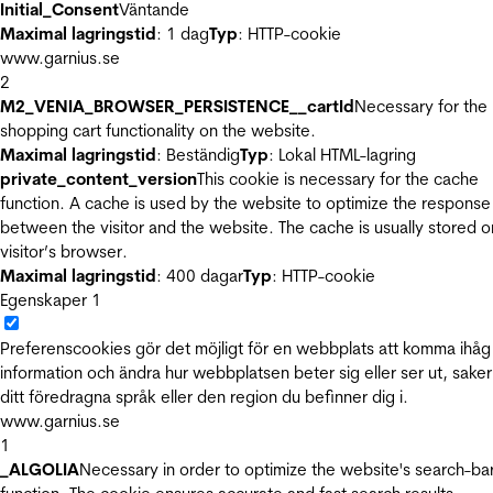
Initial_Consent
Väntande
Maximal lagringstid
: 1 dag
Typ
: HTTP-cookie
www.garnius.se
2
M2_VENIA_BROWSER_PERSISTENCE__cartId
Necessary for the
shopping cart functionality on the website.
Maximal lagringstid
: Beständig
Typ
: Lokal HTML-lagring
private_content_version
This cookie is necessary for the cache
function. A cache is used by the website to optimize the response
between the visitor and the website. The cache is usually stored o
visitor’s browser.
Maximal lagringstid
: 400 dagar
Typ
: HTTP-cookie
Egenskaper
1
Preferenscookies gör det möjligt för en webbplats att komma ihåg
information och ändra hur webbplatsen beter sig eller ser ut, sake
ditt föredragna språk eller den region du befinner dig i.
www.garnius.se
1
_ALGOLIA
Necessary in order to optimize the website's search-ba