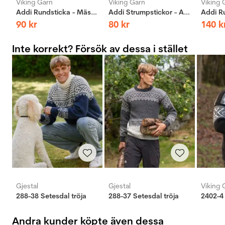
Viking Garn
Viking Garn
Viking 
Addi Rundsticka - Mässing
Addi Strumpstickor - Aluminium
90
kr
80
kr
140
k
Inte korrekt? Försök av dessa i stället
Gjestal
Gjestal
Viking 
288-38 Setesdal tröja
288-37 Setesdal tröja
Andra kunder köpte även dessa