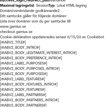
success_login_redirect_path
Väntande
Maximal lagringstid
: Session
Typ
: Lokal HTML-lagring
Domänöverskridande godkännande
2
Ditt samtycke gäller för följande domäner:
Lista över domäner som du ger samtycke till:
www.garnius.se
checkout.garnius.se
Cookie-deklaration uppdaterades senast 6/15/26 av
Cookiebot
[#IABV2_TITLE#]
[#IABV2_BODY_INTRO#]
[#IABV2_BODY_LEGITIMATE_INTEREST_INTRO#]
[#IABV2_BODY_PREFERENCE_INTRO#]
[#IABV2_LABEL_PURPOSES#]
[#IABV2_BODY_PURPOSES_INTRO#]
[#IABV2_BODY_PURPOSES#]
[#IABV2_LABEL_FEATURES#]
[#IABV2_BODY_FEATURES_INTRO#]
[#IABV2_BODY_FEATURES#]
[#IABV2_LABEL_PARTNERS#]
[#IABV2_BODY_PARTNERS_INTRO#]
[#IABV2_BODY_PARTNERS#]