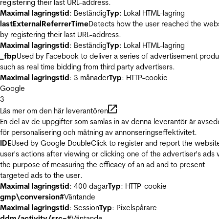
registering their last URL-address.
Maximal lagringstid
: Beständig
Typ
: Lokal HTML-lagring
lastExternalReferrerTime
Detects how the user reached the web
by registering their last URL-address.
Maximal lagringstid
: Beständig
Typ
: Lokal HTML-lagring
_fbp
Used by Facebook to deliver a series of advertisement produ
such as real time bidding from third party advertisers.
Maximal lagringstid
: 3 månader
Typ
: HTTP-cookie
Google
3
Läs mer om den här leverantören
En del av de uppgifter som samlas in av denna leverantör är avse
för personalisering och mätning av annonseringseffektivitet.
IDE
Used by Google DoubleClick to register and report the websit
user's actions after viewing or clicking one of the advertiser's ads 
the purpose of measuring the efficacy of an ad and to present
targeted ads to the user.
Maximal lagringstid
: 400 dagar
Typ
: HTTP-cookie
gmp\conversion#
Väntande
Maximal lagringstid
: Session
Typ
: Pixelspårare
ddm/activity/src=#
Väntande