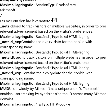
Maximal lagringstid
: Session
Typ
: Pixelspårare
Microsoft
7
Läs mer om den här leverantören
_uetsid
Used to track visitors on multiple websites, in order to pre
relevant advertisement based on the visitor's preferences.
Maximal lagringstid
: Beständig
Typ
: Lokal HTML-lagring
_uetsid_exp
Contains the expiry-date for the cookie with
corresponding name.
Maximal lagringstid
: Beständig
Typ
: Lokal HTML-lagring
_uetvid
Used to track visitors on multiple websites, in order to pre
relevant advertisement based on the visitor's preferences.
Maximal lagringstid
: Beständig
Typ
: Lokal HTML-lagring
_uetvid_exp
Contains the expiry-date for the cookie with
corresponding name.
Maximal lagringstid
: Beständig
Typ
: Lokal HTML-lagring
MUID
Used widely by Microsoft as a unique user ID. The cookie
enables user tracking by synchronising the ID across many Microso
domains.
Maximal lagringstid
: 1 år
Typ
: HTTP-cookie