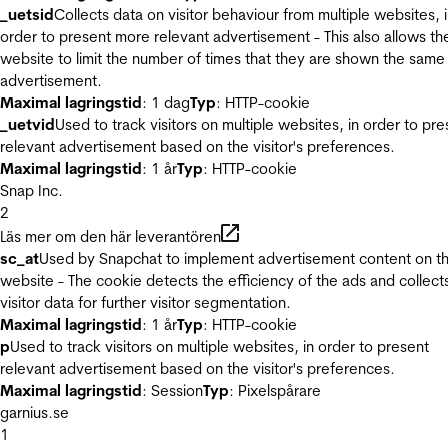
_uetsid
Collects data on visitor behaviour from multiple websites, 
order to present more relevant advertisement - This also allows th
website to limit the number of times that they are shown the same
advertisement.
Maximal lagringstid
: 1 dag
Typ
: HTTP-cookie
_uetvid
Used to track visitors on multiple websites, in order to pre
relevant advertisement based on the visitor's preferences.
Maximal lagringstid
: 1 år
Typ
: HTTP-cookie
Snap Inc.
2
Läs mer om den här leverantören
sc_at
Used by Snapchat to implement advertisement content on t
website - The cookie detects the efficiency of the ads and collect
visitor data for further visitor segmentation.
Maximal lagringstid
: 1 år
Typ
: HTTP-cookie
p
Used to track visitors on multiple websites, in order to present
relevant advertisement based on the visitor's preferences.
Maximal lagringstid
: Session
Typ
: Pixelspårare
garnius.se
1