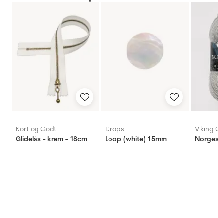
Kort og Godt
Drops
Viking 
Glidelås - krem - 18cm
Loop (white) 15mm
Norges