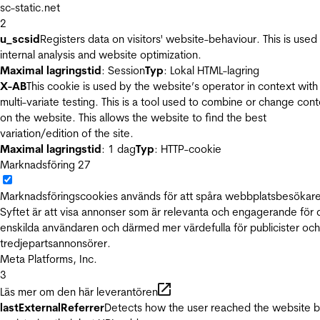
sc-static.net
2
u_scsid
Registers data on visitors' website-behaviour. This is used 
internal analysis and website optimization.
Maximal lagringstid
: Session
Typ
: Lokal HTML-lagring
X-AB
This cookie is used by the website’s operator in context with
multi-variate testing. This is a tool used to combine or change con
on the website. This allows the website to find the best
variation/edition of the site.
Maximal lagringstid
: 1 dag
Typ
: HTTP-cookie
Marknadsföring
27
Marknadsföringscookies används för att spåra webbplatsbesökare
Syftet är att visa annonser som är relevanta och engagerande för
enskilda användaren och därmed mer värdefulla för publicister och
tredjepartsannonsörer.
Meta Platforms, Inc.
3
Läs mer om den här leverantören
lastExternalReferrer
Detects how the user reached the website 