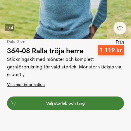
1
/
4
Dale Garn
Från
364-08 Ralla tröja herre
1
119
kr
Stickningskit med mönster och komplett
garnförbrukning för vald storlek. Mönster skickas via
e-post.;
Visa mer information
Välj storlek och färg