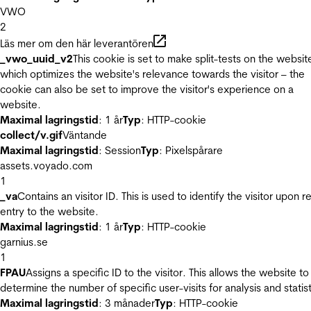
VWO
2
Läs mer om den här leverantören
_vwo_uuid_v2
This cookie is set to make split-tests on the websit
which optimizes the website's relevance towards the visitor – the
cookie can also be set to improve the visitor's experience on a
website.
Maximal lagringstid
: 1 år
Typ
: HTTP-cookie
collect/v.gif
Väntande
Maximal lagringstid
: Session
Typ
: Pixelspårare
assets.voyado.com
1
_va
Contains an visitor ID. This is used to identify the visitor upon r
entry to the website.
Maximal lagringstid
: 1 år
Typ
: HTTP-cookie
garnius.se
1
FPAU
Assigns a specific ID to the visitor. This allows the website to
determine the number of specific user-visits for analysis and statist
Maximal lagringstid
: 3 månader
Typ
: HTTP-cookie