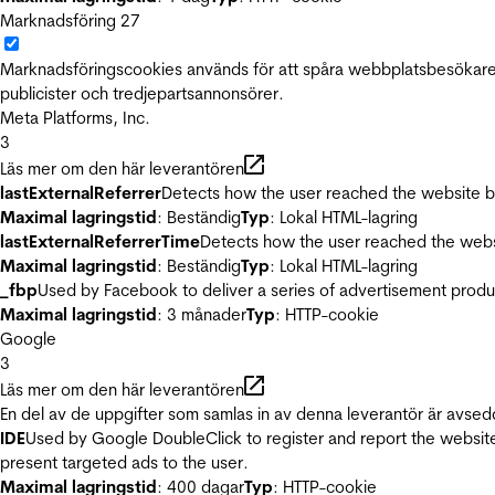
Marknadsföring
27
Marknadsföringscookies används för att spåra webbplatsbesökare.
publicister och tredjepartsannonsörer.
Meta Platforms, Inc.
3
Läs mer om den här leverantören
lastExternalReferrer
Detects how the user reached the website by 
Maximal lagringstid
: Beständig
Typ
: Lokal HTML-lagring
lastExternalReferrerTime
Detects how the user reached the websi
Maximal lagringstid
: Beständig
Typ
: Lokal HTML-lagring
_fbp
Used by Facebook to deliver a series of advertisement product
Maximal lagringstid
: 3 månader
Typ
: HTTP-cookie
Google
3
Läs mer om den här leverantören
En del av de uppgifter som samlas in av denna leverantör är avsed
IDE
Used by Google DoubleClick to register and report the website u
present targeted ads to the user.
Maximal lagringstid
: 400 dagar
Typ
: HTTP-cookie