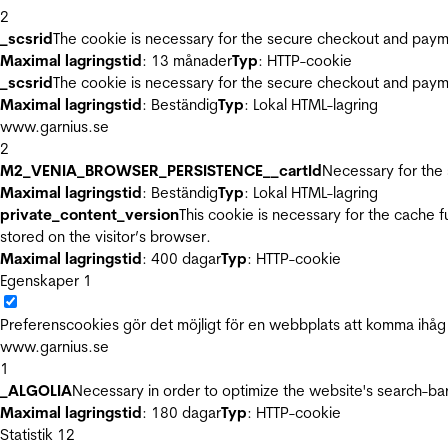
2
_scsrid
The cookie is necessary for the secure checkout and payme
Maximal lagringstid
: 13 månader
Typ
: HTTP-cookie
_scsrid
The cookie is necessary for the secure checkout and payme
Maximal lagringstid
: Beständig
Typ
: Lokal HTML-lagring
www.garnius.se
2
M2_VENIA_BROWSER_PERSISTENCE__cartId
Necessary for the 
Maximal lagringstid
: Beständig
Typ
: Lokal HTML-lagring
private_content_version
This cookie is necessary for the cache 
stored on the visitor’s browser.
Maximal lagringstid
: 400 dagar
Typ
: HTTP-cookie
Egenskaper
1
Preferenscookies gör det möjligt för en webbplats att komma ihåg i
www.garnius.se
1
_ALGOLIA
Necessary in order to optimize the website's search-bar
Maximal lagringstid
: 180 dagar
Typ
: HTTP-cookie
Statistik
12