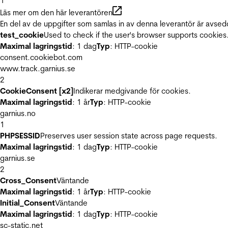
1
Läs mer om den här leverantören
En del av de uppgifter som samlas in av denna leverantör är avsed
test_cookie
Used to check if the user's browser supports cookies
Maximal lagringstid
: 1 dag
Typ
: HTTP-cookie
consent.cookiebot.com
www.track.garnius.se
2
CookieConsent [x2]
Indikerar medgivande för cookies.
Maximal lagringstid
: 1 år
Typ
: HTTP-cookie
garnius.no
1
PHPSESSID
Preserves user session state across page requests.
Maximal lagringstid
: 1 dag
Typ
: HTTP-cookie
garnius.se
2
Cross_Consent
Väntande
Maximal lagringstid
: 1 år
Typ
: HTTP-cookie
Initial_Consent
Väntande
Maximal lagringstid
: 1 dag
Typ
: HTTP-cookie
sc-static.net