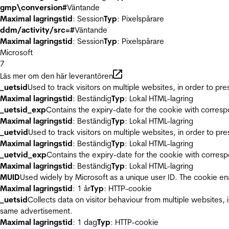
gmp\conversion#
Väntande
Maximal lagringstid
: Session
Typ
: Pixelspårare
ddm/activity/src=#
Väntande
Maximal lagringstid
: Session
Typ
: Pixelspårare
Microsoft
7
Läs mer om den här leverantören
_uetsid
Used to track visitors on multiple websites, in order to pr
Maximal lagringstid
: Beständig
Typ
: Lokal HTML-lagring
_uetsid_exp
Contains the expiry-date for the cookie with corres
Maximal lagringstid
: Beständig
Typ
: Lokal HTML-lagring
_uetvid
Used to track visitors on multiple websites, in order to pr
Maximal lagringstid
: Beständig
Typ
: Lokal HTML-lagring
_uetvid_exp
Contains the expiry-date for the cookie with corres
Maximal lagringstid
: Beständig
Typ
: Lokal HTML-lagring
MUID
Used widely by Microsoft as a unique user ID. The cookie en
Maximal lagringstid
: 1 år
Typ
: HTTP-cookie
_uetsid
Collects data on visitor behaviour from multiple websites, 
same advertisement.
Maximal lagringstid
: 1 dag
Typ
: HTTP-cookie