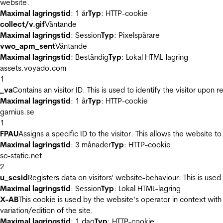
website.
Maximal lagringstid
: 1 år
Typ
: HTTP-cookie
collect/v.gif
Väntande
Maximal lagringstid
: Session
Typ
: Pixelspårare
vwo_apm_sent
Väntande
Maximal lagringstid
: Beständig
Typ
: Lokal HTML-lagring
assets.voyado.com
1
_va
Contains an visitor ID. This is used to identify the visitor upon 
Maximal lagringstid
: 1 år
Typ
: HTTP-cookie
garnius.se
1
FPAU
Assigns a specific ID to the visitor. This allows the website to
Maximal lagringstid
: 3 månader
Typ
: HTTP-cookie
sc-static.net
2
u_scsid
Registers data on visitors' website-behaviour. This is used 
Maximal lagringstid
: Session
Typ
: Lokal HTML-lagring
X-AB
This cookie is used by the website’s operator in context with 
variation/edition of the site.
Maximal lagringstid
: 1 dag
Typ
: HTTP-cookie