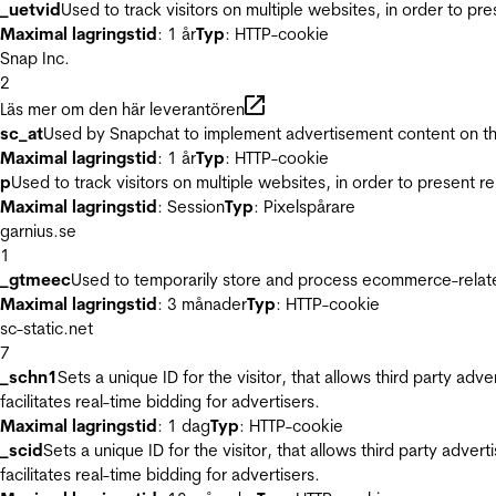
_uetvid
Used to track visitors on multiple websites, in order to pr
Maximal lagringstid
: 1 år
Typ
: HTTP-cookie
Snap Inc.
2
Läs mer om den här leverantören
sc_at
Used by Snapchat to implement advertisement content on the w
Maximal lagringstid
: 1 år
Typ
: HTTP-cookie
p
Used to track visitors on multiple websites, in order to present 
Maximal lagringstid
: Session
Typ
: Pixelspårare
garnius.se
1
_gtmeec
Used to temporarily store and process ecommerce-related 
Maximal lagringstid
: 3 månader
Typ
: HTTP-cookie
sc-static.net
7
_schn1
Sets a unique ID for the visitor, that allows third party adv
facilitates real-time bidding for advertisers.
Maximal lagringstid
: 1 dag
Typ
: HTTP-cookie
_scid
Sets a unique ID for the visitor, that allows third party adver
facilitates real-time bidding for advertisers.