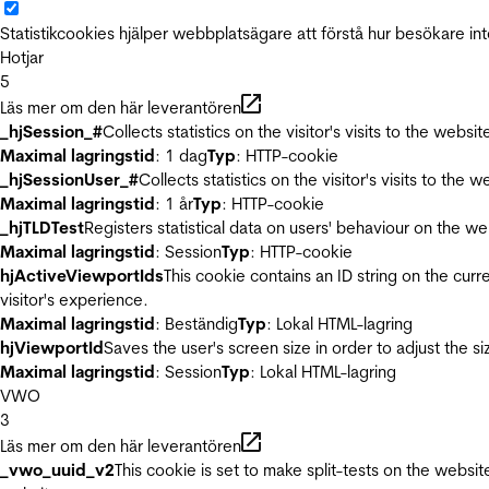
Statistikcookies hjälper webbplatsägare att förstå hur besökare 
Hotjar
5
Läs mer om den här leverantören
_hjSession_#
Collects statistics on the visitor's visits to the we
Maximal lagringstid
: 1 dag
Typ
: HTTP-cookie
_hjSessionUser_#
Collects statistics on the visitor's visits to t
Maximal lagringstid
: 1 år
Typ
: HTTP-cookie
_hjTLDTest
Registers statistical data on users' behaviour on the we
Maximal lagringstid
: Session
Typ
: HTTP-cookie
hjActiveViewportIds
This cookie contains an ID string on the curr
visitor's experience.
Maximal lagringstid
: Beständig
Typ
: Lokal HTML-lagring
hjViewportId
Saves the user's screen size in order to adjust the s
Maximal lagringstid
: Session
Typ
: Lokal HTML-lagring
VWO
3
Läs mer om den här leverantören
_vwo_uuid_v2
This cookie is set to make split-tests on the websi