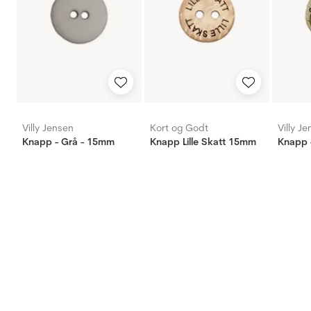
Villy Jensen
Kort og Godt
Villy J
Knapp - Grå - 15mm
Knapp Lille Skatt 15mm