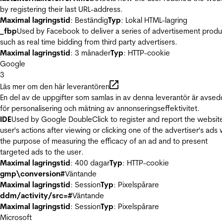
by registering their last URL-address.
Maximal lagringstid
: Beständig
Typ
: Lokal HTML-lagring
_fbp
Used by Facebook to deliver a series of advertisement produ
such as real time bidding from third party advertisers.
Maximal lagringstid
: 3 månader
Typ
: HTTP-cookie
Google
3
Läs mer om den här leverantören
En del av de uppgifter som samlas in av denna leverantör är avse
för personalisering och mätning av annonseringseffektivitet.
IDE
Used by Google DoubleClick to register and report the websit
user's actions after viewing or clicking one of the advertiser's ads 
the purpose of measuring the efficacy of an ad and to present
targeted ads to the user.
Maximal lagringstid
: 400 dagar
Typ
: HTTP-cookie
gmp\conversion#
Väntande
Maximal lagringstid
: Session
Typ
: Pixelspårare
ddm/activity/src=#
Väntande
Maximal lagringstid
: Session
Typ
: Pixelspårare
Microsoft