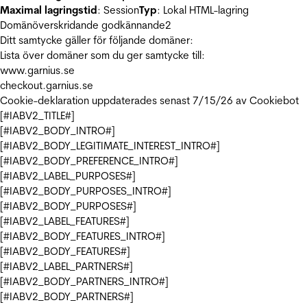
Maximal lagringstid
: Session
Typ
: Lokal HTML-lagring
Domänöverskridande godkännande
2
Ditt samtycke gäller för följande domäner:
Lista över domäner som du ger samtycke till:
www.garnius.se
checkout.garnius.se
Cookie-deklaration uppdaterades senast 7/15/26 av
Cookiebot
[#IABV2_TITLE#]
[#IABV2_BODY_INTRO#]
[#IABV2_BODY_LEGITIMATE_INTEREST_INTRO#]
[#IABV2_BODY_PREFERENCE_INTRO#]
[#IABV2_LABEL_PURPOSES#]
[#IABV2_BODY_PURPOSES_INTRO#]
[#IABV2_BODY_PURPOSES#]
[#IABV2_LABEL_FEATURES#]
[#IABV2_BODY_FEATURES_INTRO#]
[#IABV2_BODY_FEATURES#]
[#IABV2_LABEL_PARTNERS#]
[#IABV2_BODY_PARTNERS_INTRO#]
[#IABV2_BODY_PARTNERS#]