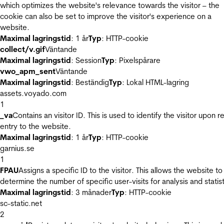
which optimizes the website's relevance towards the visitor – the
cookie can also be set to improve the visitor's experience on a
website.
Maximal lagringstid
: 1 år
Typ
: HTTP-cookie
collect/v.gif
Väntande
Maximal lagringstid
: Session
Typ
: Pixelspårare
vwo_apm_sent
Väntande
Maximal lagringstid
: Beständig
Typ
: Lokal HTML-lagring
assets.voyado.com
1
_va
Contains an visitor ID. This is used to identify the visitor upon r
entry to the website.
Maximal lagringstid
: 1 år
Typ
: HTTP-cookie
garnius.se
1
FPAU
Assigns a specific ID to the visitor. This allows the website to
determine the number of specific user-visits for analysis and statist
Maximal lagringstid
: 3 månader
Typ
: HTTP-cookie
sc-static.net
2