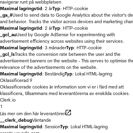
navigerar runt på webbplatsen
Maximal lagringstid
: 2 år
Typ
: HTTP-cookie
_ga_#
Used to send data to Google Analytics about the visitor's d
and behavior. Tracks the visitor across devices and marketing chan
Maximal lagringstid
: 2 år
Typ
: HTTP-cookie
_gcl_au
Used by Google AdSense for experimenting with
advertisement efficiency across websites using their services.
Maximal lagringstid
: 3 månader
Typ
: HTTP-cookie
_gcl_ls
Tracks the conversion rate between the user and the
advertisement banners on the website - This serves to optimise th
relevance of the advertisements on the website.
Maximal lagringstid
: Beständig
Typ
: Lokal HTML-lagring
Oklassificerad
9
Oklassificerade cookies är information som vi er i färd med att
klassificera, tillsammans med leverantörerna av enskilda cookies.
Clerk.io
1
Läs mer om den här leverantören
__clerk_debug
Väntande
Maximal lagringstid
: Session
Typ
: Lokal HTML-lagring