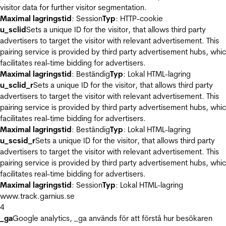
visitor data for further visitor segmentation.
Maximal lagringstid
: Session
Typ
: HTTP-cookie
u_sclid
Sets a unique ID for the visitor, that allows third party
advertisers to target the visitor with relevant advertisement. This
pairing service is provided by third party advertisement hubs, whi
facilitates real-time bidding for advertisers.
Maximal lagringstid
: Beständig
Typ
: Lokal HTML-lagring
u_sclid_r
Sets a unique ID for the visitor, that allows third party
advertisers to target the visitor with relevant advertisement. This
pairing service is provided by third party advertisement hubs, whi
facilitates real-time bidding for advertisers.
Maximal lagringstid
: Beständig
Typ
: Lokal HTML-lagring
u_scsid_r
Sets a unique ID for the visitor, that allows third party
advertisers to target the visitor with relevant advertisement. This
pairing service is provided by third party advertisement hubs, whi
facilitates real-time bidding for advertisers.
Maximal lagringstid
: Session
Typ
: Lokal HTML-lagring
www.track.garnius.se
4
_ga
Google analytics, _ga används för att förstå hur besökaren