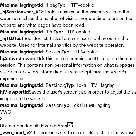
Maximal lagringstid
: 1 dag
Typ
: HTTP-cookie
_hjSessionUser_#
Collects statistics on the visitor's visits to the
website, such as the number of visits, average time spent on the
website and what pages have been read.
Maximal lagringstid
: 1 år
Typ
: HTTP-cookie
_hjTLDTest
Registers statistical data on users' behaviour on the
website. Used for internal analytics by the website operator.
Maximal lagringstid
: Session
Typ
: HTTP-cookie
hjActiveViewportIds
This cookie contains an ID string on the curr
session. This contains non-personal information on what subpages
visitor enters – this information is used to optimize the visitor's
experience.
Maximal lagringstid
: Beständig
Typ
: Lokal HTML-lagring
hjViewportId
Saves the user's screen size in order to adjust the si
images on the website.
Maximal lagringstid
: Session
Typ
: Lokal HTML-lagring
VWO
3
Läs mer om den här leverantören
_vwo_uuid_v2
This cookie is set to make split-tests on the websit