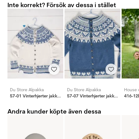
Inte korrekt? Försök av dessa i stället
Du Store Alpakka
Du Store Alpakka
House o
57-01 Vinterhjerter jakke natur
57-07 Vinterhjerter jakke blå
416-12
Andra kunder köpte även dessa