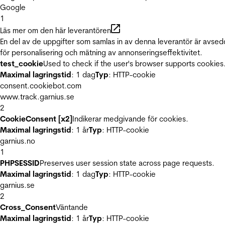
Google
1
Läs mer om den här leverantören
En del av de uppgifter som samlas in av denna leverantör är avse
för personalisering och mätning av annonseringseffektivitet.
test_cookie
Used to check if the user's browser supports cookies
Maximal lagringstid
: 1 dag
Typ
: HTTP-cookie
consent.cookiebot.com
www.track.garnius.se
2
CookieConsent [x2]
Indikerar medgivande för cookies.
Maximal lagringstid
: 1 år
Typ
: HTTP-cookie
garnius.no
1
PHPSESSID
Preserves user session state across page requests.
Maximal lagringstid
: 1 dag
Typ
: HTTP-cookie
garnius.se
2
Cross_Consent
Väntande
Maximal lagringstid
: 1 år
Typ
: HTTP-cookie