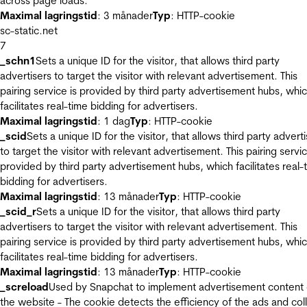
across page loads.
Maximal lagringstid
: 3 månader
Typ
: HTTP-cookie
sc-static.net
7
_schn1
Sets a unique ID for the visitor, that allows third party
advertisers to target the visitor with relevant advertisement. This
pairing service is provided by third party advertisement hubs, whi
facilitates real-time bidding for advertisers.
Maximal lagringstid
: 1 dag
Typ
: HTTP-cookie
_scid
Sets a unique ID for the visitor, that allows third party advert
to target the visitor with relevant advertisement. This pairing servic
provided by third party advertisement hubs, which facilitates real-
bidding for advertisers.
Maximal lagringstid
: 13 månader
Typ
: HTTP-cookie
_scid_r
Sets a unique ID for the visitor, that allows third party
advertisers to target the visitor with relevant advertisement. This
pairing service is provided by third party advertisement hubs, whi
facilitates real-time bidding for advertisers.
Maximal lagringstid
: 13 månader
Typ
: HTTP-cookie
_screload
Used by Snapchat to implement advertisement content
the website - The cookie detects the efficiency of the ads and col