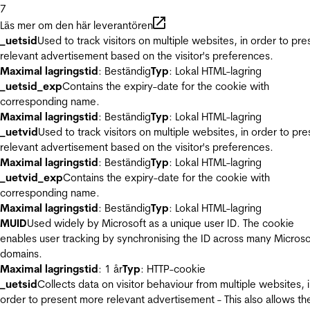
7
Läs mer om den här leverantören
_uetsid
Used to track visitors on multiple websites, in order to pre
relevant advertisement based on the visitor's preferences.
Maximal lagringstid
: Beständig
Typ
: Lokal HTML-lagring
_uetsid_exp
Contains the expiry-date for the cookie with
corresponding name.
Maximal lagringstid
: Beständig
Typ
: Lokal HTML-lagring
_uetvid
Used to track visitors on multiple websites, in order to pre
relevant advertisement based on the visitor's preferences.
Maximal lagringstid
: Beständig
Typ
: Lokal HTML-lagring
_uetvid_exp
Contains the expiry-date for the cookie with
corresponding name.
Maximal lagringstid
: Beständig
Typ
: Lokal HTML-lagring
MUID
Used widely by Microsoft as a unique user ID. The cookie
enables user tracking by synchronising the ID across many Microso
domains.
Maximal lagringstid
: 1 år
Typ
: HTTP-cookie
_uetsid
Collects data on visitor behaviour from multiple websites, 
order to present more relevant advertisement - This also allows th