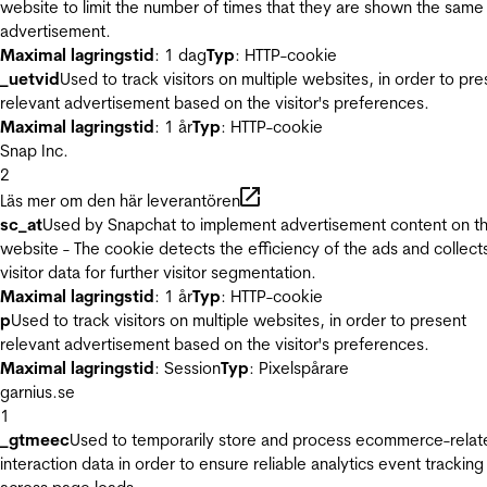
website to limit the number of times that they are shown the same
advertisement.
Maximal lagringstid
: 1 dag
Typ
: HTTP-cookie
_uetvid
Used to track visitors on multiple websites, in order to pre
relevant advertisement based on the visitor's preferences.
Maximal lagringstid
: 1 år
Typ
: HTTP-cookie
Snap Inc.
2
Läs mer om den här leverantören
sc_at
Used by Snapchat to implement advertisement content on t
website - The cookie detects the efficiency of the ads and collect
visitor data for further visitor segmentation.
Maximal lagringstid
: 1 år
Typ
: HTTP-cookie
p
Used to track visitors on multiple websites, in order to present
relevant advertisement based on the visitor's preferences.
Maximal lagringstid
: Session
Typ
: Pixelspårare
garnius.se
1
_gtmeec
Used to temporarily store and process ecommerce-relat
interaction data in order to ensure reliable analytics event tracking