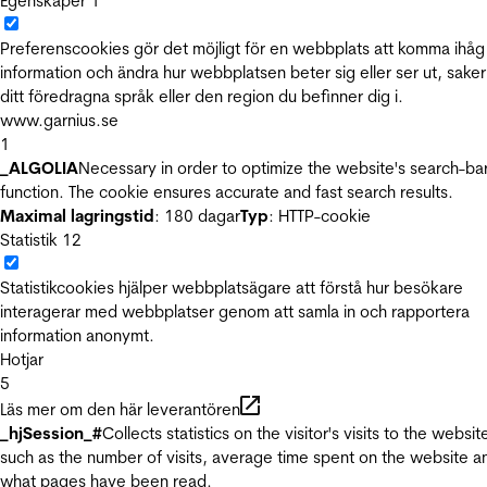
Egenskaper
1
Preferenscookies gör det möjligt för en webbplats att komma ihåg
information och ändra hur webbplatsen beter sig eller ser ut, sake
ditt föredragna språk eller den region du befinner dig i.
www.garnius.se
1
_ALGOLIA
Necessary in order to optimize the website's search-ba
function. The cookie ensures accurate and fast search results.
Maximal lagringstid
: 180 dagar
Typ
: HTTP-cookie
Statistik
12
Statistikcookies hjälper webbplatsägare att förstå hur besökare
interagerar med webbplatser genom att samla in och rapportera
information anonymt.
Hotjar
5
Läs mer om den här leverantören
_hjSession_#
Collects statistics on the visitor's visits to the websit
such as the number of visits, average time spent on the website a
what pages have been read.