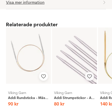
Visa mer information
Relaterade produkter
Viking Garn
Viking Garn
Viking 
Addi Rundsticka - Mässing
Addi Strumpstickor - Aluminium
90
kr
80
kr
140
k