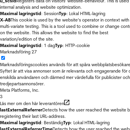
u_scsid
Registers data on visitors' website-behaviour. This is used 
internal analysis and website optimization.
Maximal lagringstid
: Session
Typ
: Lokal HTML-lagring
X-AB
This cookie is used by the website’s operator in context with
multi-variate testing. This is a tool used to combine or change con
on the website. This allows the website to find the best
variation/edition of the site.
Maximal lagringstid
: 1 dag
Typ
: HTTP-cookie
Marknadsföring
27
Marknadsföringscookies används för att spåra webbplatsbesökare
Syftet är att visa annonser som är relevanta och engagerande för
enskilda användaren och därmed mer värdefulla för publicister och
tredjepartsannonsörer.
Meta Platforms, Inc.
3
Läs mer om den här leverantören
lastExternalReferrer
Detects how the user reached the website 
registering their last URL-address.
Maximal lagringstid
: Beständig
Typ
: Lokal HTML-lagring
lastExternalReferrerTime
Detects how the user reached the web