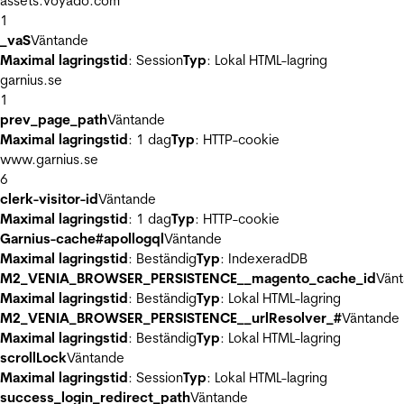
assets.voyado.com
1
_vaS
Väntande
Maximal lagringstid
: Session
Typ
: Lokal HTML-lagring
garnius.se
1
prev_page_path
Väntande
Maximal lagringstid
: 1 dag
Typ
: HTTP-cookie
www.garnius.se
6
clerk-visitor-id
Väntande
Maximal lagringstid
: 1 dag
Typ
: HTTP-cookie
Garnius-cache#apollogql
Väntande
Maximal lagringstid
: Beständig
Typ
: IndexeradDB
M2_VENIA_BROWSER_PERSISTENCE__magento_cache_id
Vän
Maximal lagringstid
: Beständig
Typ
: Lokal HTML-lagring
M2_VENIA_BROWSER_PERSISTENCE__urlResolver_#
Väntande
Maximal lagringstid
: Beständig
Typ
: Lokal HTML-lagring
scrollLock
Väntande
Maximal lagringstid
: Session
Typ
: Lokal HTML-lagring
success_login_redirect_path
Väntande