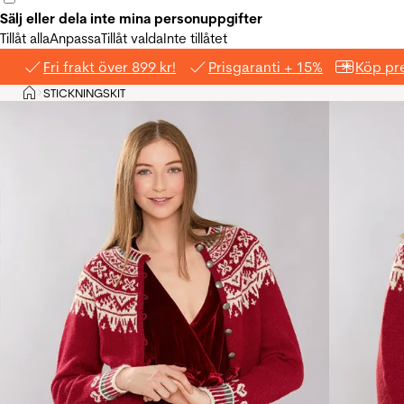
Sälj eller dela inte mina personuppgifter
Tillåt alla
Anpassa
Tillåt valda
Inte tillåtet
Fri frakt över 899 kr!
Prisgaranti + 15%
Köp pre
Hem
STICKNINGSKIT
>