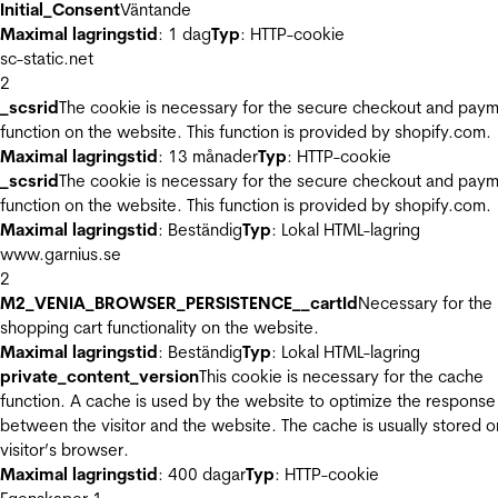
Initial_Consent
Väntande
Maximal lagringstid
: 1 dag
Typ
: HTTP-cookie
sc-static.net
2
_scsrid
The cookie is necessary for the secure checkout and pay
function on the website. This function is provided by shopify.com.
Maximal lagringstid
: 13 månader
Typ
: HTTP-cookie
_scsrid
The cookie is necessary for the secure checkout and pay
function on the website. This function is provided by shopify.com.
Maximal lagringstid
: Beständig
Typ
: Lokal HTML-lagring
www.garnius.se
2
M2_VENIA_BROWSER_PERSISTENCE__cartId
Necessary for the
shopping cart functionality on the website.
Maximal lagringstid
: Beständig
Typ
: Lokal HTML-lagring
private_content_version
This cookie is necessary for the cache
function. A cache is used by the website to optimize the response
between the visitor and the website. The cache is usually stored o
visitor’s browser.
Maximal lagringstid
: 400 dagar
Typ
: HTTP-cookie