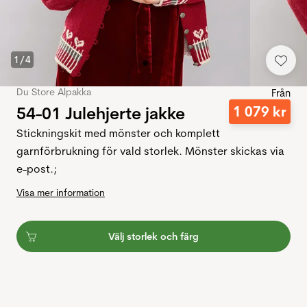
1
/
4
Du Store Alpakka
Från
54-01 Julehjerte jakke
1
079
kr
Stickningskit med mönster och komplett
garnförbrukning för vald storlek. Mönster skickas via
e-post.;
Visa mer information
Välj storlek och färg