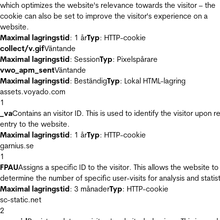
which optimizes the website's relevance towards the visitor – the
cookie can also be set to improve the visitor's experience on a
website.
Maximal lagringstid
: 1 år
Typ
: HTTP-cookie
collect/v.gif
Väntande
Maximal lagringstid
: Session
Typ
: Pixelspårare
vwo_apm_sent
Väntande
Maximal lagringstid
: Beständig
Typ
: Lokal HTML-lagring
assets.voyado.com
1
_va
Contains an visitor ID. This is used to identify the visitor upon r
entry to the website.
Maximal lagringstid
: 1 år
Typ
: HTTP-cookie
garnius.se
1
FPAU
Assigns a specific ID to the visitor. This allows the website to
determine the number of specific user-visits for analysis and statist
Maximal lagringstid
: 3 månader
Typ
: HTTP-cookie
sc-static.net
2