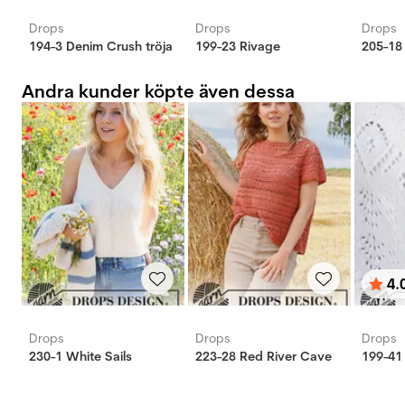
Drops
Drops
Drops
194-3 Denim Crush tröja
199-23 Rivage
205-18
Andra kunder köpte även dessa
4.
Bety
utav 
Drops
Drops
Drops
230-1 White Sails
223-28 Red River Cave
199-41 