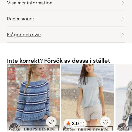
Visa mer information
Recensioner
Frågor och svar
Inte korrekt? Försök av dessa i stället
3.0
(1)
Betyg:
utav 5 stjärnor