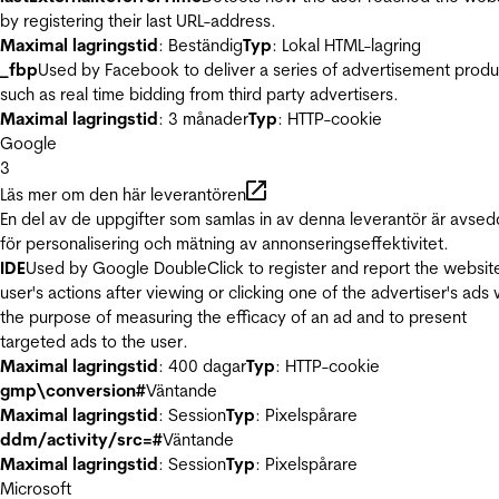
by registering their last URL-address.
Maximal lagringstid
: Beständig
Typ
: Lokal HTML-lagring
_fbp
Used by Facebook to deliver a series of advertisement produ
such as real time bidding from third party advertisers.
Maximal lagringstid
: 3 månader
Typ
: HTTP-cookie
Google
3
Läs mer om den här leverantören
En del av de uppgifter som samlas in av denna leverantör är avse
för personalisering och mätning av annonseringseffektivitet.
IDE
Used by Google DoubleClick to register and report the websit
user's actions after viewing or clicking one of the advertiser's ads 
the purpose of measuring the efficacy of an ad and to present
targeted ads to the user.
Maximal lagringstid
: 400 dagar
Typ
: HTTP-cookie
gmp\conversion#
Väntande
Maximal lagringstid
: Session
Typ
: Pixelspårare
ddm/activity/src=#
Väntande
Maximal lagringstid
: Session
Typ
: Pixelspårare
Microsoft