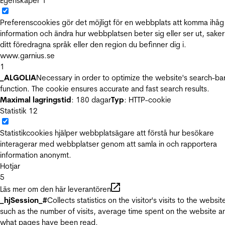
Egenskaper
1
Preferenscookies gör det möjligt för en webbplats att komma ihåg
information och ändra hur webbplatsen beter sig eller ser ut, sake
ditt föredragna språk eller den region du befinner dig i.
www.garnius.se
1
_ALGOLIA
Necessary in order to optimize the website's search-ba
function. The cookie ensures accurate and fast search results.
Maximal lagringstid
: 180 dagar
Typ
: HTTP-cookie
Statistik
12
Statistikcookies hjälper webbplatsägare att förstå hur besökare
interagerar med webbplatser genom att samla in och rapportera
information anonymt.
Hotjar
5
Läs mer om den här leverantören
_hjSession_#
Collects statistics on the visitor's visits to the websit
such as the number of visits, average time spent on the website a
what pages have been read.