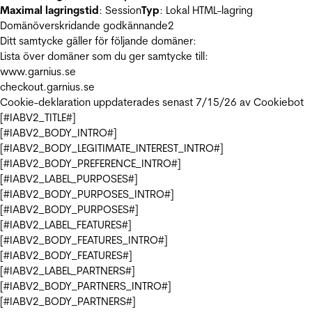
Maximal lagringstid
: Session
Typ
: Lokal HTML-lagring
Domänöverskridande godkännande
2
Ditt samtycke gäller för följande domäner:
Lista över domäner som du ger samtycke till:
www.garnius.se
checkout.garnius.se
Cookie-deklaration uppdaterades senast 7/15/26 av
Cookiebot
[#IABV2_TITLE#]
[#IABV2_BODY_INTRO#]
[#IABV2_BODY_LEGITIMATE_INTEREST_INTRO#]
[#IABV2_BODY_PREFERENCE_INTRO#]
[#IABV2_LABEL_PURPOSES#]
[#IABV2_BODY_PURPOSES_INTRO#]
[#IABV2_BODY_PURPOSES#]
[#IABV2_LABEL_FEATURES#]
[#IABV2_BODY_FEATURES_INTRO#]
[#IABV2_BODY_FEATURES#]
[#IABV2_LABEL_PARTNERS#]
[#IABV2_BODY_PARTNERS_INTRO#]
[#IABV2_BODY_PARTNERS#]