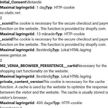
Initial_Consent
Väntande
Maximal lagringstid
: 1 dag
Typ
: HTTP-cookie
sc-static.net
2
_scsrid
The cookie is necessary for the secure checkout and pay
function on the website. This function is provided by shopify.com.
Maximal lagringstid
: 13 månader
Typ
: HTTP-cookie
_scsrid
The cookie is necessary for the secure checkout and pay
function on the website. This function is provided by shopify.com.
Maximal lagringstid
: Beständig
Typ
: Lokal HTML-lagring
www.garnius.se
2
M2_VENIA_BROWSER_PERSISTENCE__cartId
Necessary for the
shopping cart functionality on the website.
Maximal lagringstid
: Beständig
Typ
: Lokal HTML-lagring
private_content_version
This cookie is necessary for the cache
function. A cache is used by the website to optimize the response
between the visitor and the website. The cache is usually stored o
visitor’s browser.
Maximal lagringstid
: 400 dagar
Typ
: HTTP-cookie