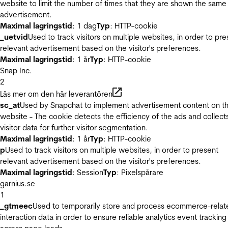
website to limit the number of times that they are shown the same
advertisement.
Maximal lagringstid
: 1 dag
Typ
: HTTP-cookie
_uetvid
Used to track visitors on multiple websites, in order to pre
relevant advertisement based on the visitor's preferences.
Maximal lagringstid
: 1 år
Typ
: HTTP-cookie
Snap Inc.
2
Läs mer om den här leverantören
sc_at
Used by Snapchat to implement advertisement content on t
website - The cookie detects the efficiency of the ads and collect
visitor data for further visitor segmentation.
Maximal lagringstid
: 1 år
Typ
: HTTP-cookie
p
Used to track visitors on multiple websites, in order to present
relevant advertisement based on the visitor's preferences.
Maximal lagringstid
: Session
Typ
: Pixelspårare
garnius.se
1
_gtmeec
Used to temporarily store and process ecommerce-relat
interaction data in order to ensure reliable analytics event tracking