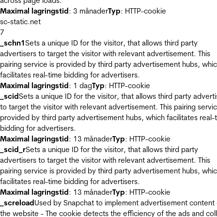
across page loads.
Maximal lagringstid
: 3 månader
Typ
: HTTP-cookie
sc-static.net
7
_schn1
Sets a unique ID for the visitor, that allows third party
advertisers to target the visitor with relevant advertisement. This
pairing service is provided by third party advertisement hubs, whi
facilitates real-time bidding for advertisers.
Maximal lagringstid
: 1 dag
Typ
: HTTP-cookie
_scid
Sets a unique ID for the visitor, that allows third party advert
to target the visitor with relevant advertisement. This pairing servic
provided by third party advertisement hubs, which facilitates real-
bidding for advertisers.
Maximal lagringstid
: 13 månader
Typ
: HTTP-cookie
_scid_r
Sets a unique ID for the visitor, that allows third party
advertisers to target the visitor with relevant advertisement. This
pairing service is provided by third party advertisement hubs, whi
facilitates real-time bidding for advertisers.
Maximal lagringstid
: 13 månader
Typ
: HTTP-cookie
_screload
Used by Snapchat to implement advertisement content
the website - The cookie detects the efficiency of the ads and col