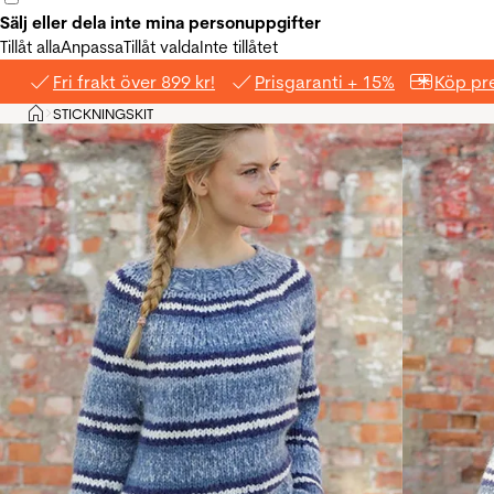
Sälj eller dela inte mina personuppgifter
Tillåt alla
Anpassa
Tillåt valda
Inte tillåtet
Fri frakt över 899 kr!
Prisgaranti + 15%
Köp pre
Hem
STICKNINGSKIT
>