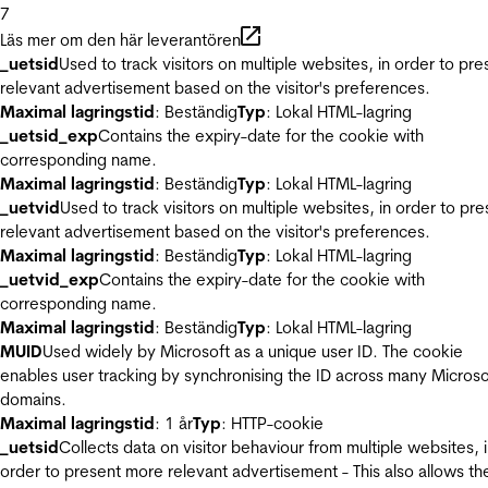
7
Läs mer om den här leverantören
_uetsid
Used to track visitors on multiple websites, in order to pre
relevant advertisement based on the visitor's preferences.
Maximal lagringstid
: Beständig
Typ
: Lokal HTML-lagring
_uetsid_exp
Contains the expiry-date for the cookie with
corresponding name.
Maximal lagringstid
: Beständig
Typ
: Lokal HTML-lagring
_uetvid
Used to track visitors on multiple websites, in order to pre
relevant advertisement based on the visitor's preferences.
Maximal lagringstid
: Beständig
Typ
: Lokal HTML-lagring
_uetvid_exp
Contains the expiry-date for the cookie with
corresponding name.
Maximal lagringstid
: Beständig
Typ
: Lokal HTML-lagring
MUID
Used widely by Microsoft as a unique user ID. The cookie
enables user tracking by synchronising the ID across many Microso
domains.
Maximal lagringstid
: 1 år
Typ
: HTTP-cookie
_uetsid
Collects data on visitor behaviour from multiple websites, 
order to present more relevant advertisement - This also allows th