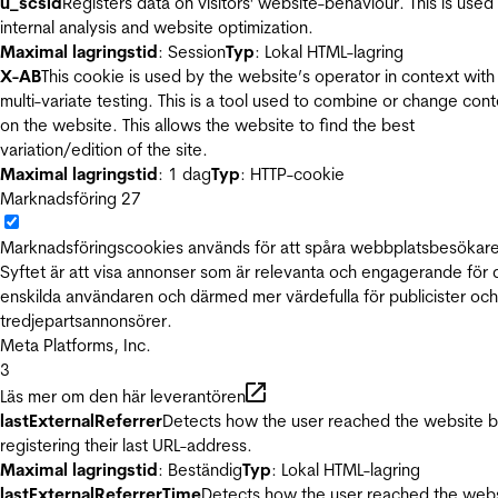
u_scsid
Registers data on visitors' website-behaviour. This is used 
internal analysis and website optimization.
Maximal lagringstid
: Session
Typ
: Lokal HTML-lagring
X-AB
This cookie is used by the website’s operator in context with
multi-variate testing. This is a tool used to combine or change con
on the website. This allows the website to find the best
variation/edition of the site.
Maximal lagringstid
: 1 dag
Typ
: HTTP-cookie
Marknadsföring
27
Marknadsföringscookies används för att spåra webbplatsbesökare
Syftet är att visa annonser som är relevanta och engagerande för
enskilda användaren och därmed mer värdefulla för publicister och
tredjepartsannonsörer.
Meta Platforms, Inc.
3
Läs mer om den här leverantören
lastExternalReferrer
Detects how the user reached the website 
registering their last URL-address.
Maximal lagringstid
: Beständig
Typ
: Lokal HTML-lagring
lastExternalReferrerTime
Detects how the user reached the web