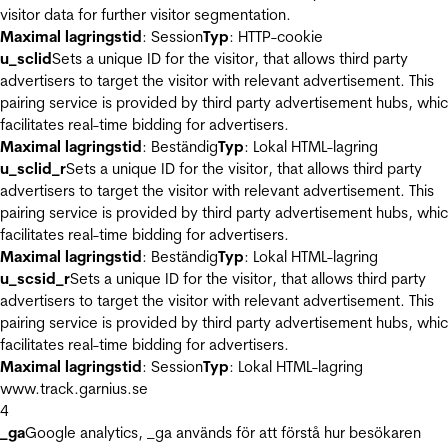
visitor data for further visitor segmentation.
Maximal lagringstid
: Session
Typ
: HTTP-cookie
u_sclid
Sets a unique ID for the visitor, that allows third party
advertisers to target the visitor with relevant advertisement. This
pairing service is provided by third party advertisement hubs, whi
facilitates real-time bidding for advertisers.
Maximal lagringstid
: Beständig
Typ
: Lokal HTML-lagring
u_sclid_r
Sets a unique ID for the visitor, that allows third party
advertisers to target the visitor with relevant advertisement. This
pairing service is provided by third party advertisement hubs, whi
facilitates real-time bidding for advertisers.
Maximal lagringstid
: Beständig
Typ
: Lokal HTML-lagring
u_scsid_r
Sets a unique ID for the visitor, that allows third party
advertisers to target the visitor with relevant advertisement. This
pairing service is provided by third party advertisement hubs, whi
facilitates real-time bidding for advertisers.
Maximal lagringstid
: Session
Typ
: Lokal HTML-lagring
www.track.garnius.se
4
_ga
Google analytics, _ga används för att förstå hur besökaren