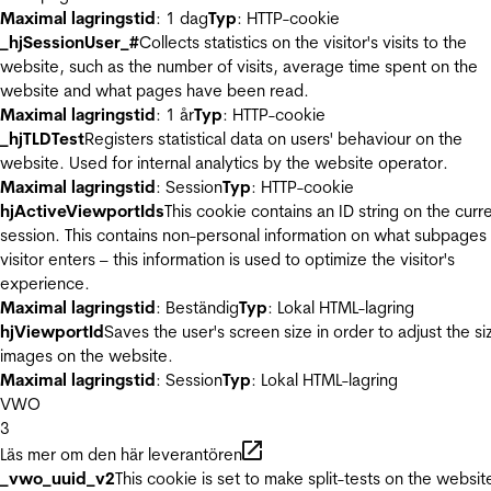
Maximal lagringstid
: 1 dag
Typ
: HTTP-cookie
_hjSessionUser_#
Collects statistics on the visitor's visits to the
website, such as the number of visits, average time spent on the
website and what pages have been read.
Maximal lagringstid
: 1 år
Typ
: HTTP-cookie
_hjTLDTest
Registers statistical data on users' behaviour on the
website. Used for internal analytics by the website operator.
Maximal lagringstid
: Session
Typ
: HTTP-cookie
hjActiveViewportIds
This cookie contains an ID string on the curr
session. This contains non-personal information on what subpages
visitor enters – this information is used to optimize the visitor's
experience.
Maximal lagringstid
: Beständig
Typ
: Lokal HTML-lagring
hjViewportId
Saves the user's screen size in order to adjust the si
images on the website.
Maximal lagringstid
: Session
Typ
: Lokal HTML-lagring
VWO
3
Läs mer om den här leverantören
_vwo_uuid_v2
This cookie is set to make split-tests on the websit