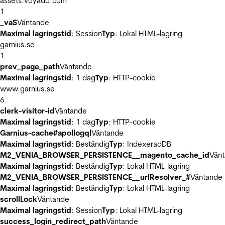
assets.voyado.com
1
_vaS
Väntande
Maximal lagringstid
: Session
Typ
: Lokal HTML-lagring
garnius.se
1
prev_page_path
Väntande
Maximal lagringstid
: 1 dag
Typ
: HTTP-cookie
www.garnius.se
6
clerk-visitor-id
Väntande
Maximal lagringstid
: 1 dag
Typ
: HTTP-cookie
Garnius-cache#apollogql
Väntande
Maximal lagringstid
: Beständig
Typ
: IndexeradDB
M2_VENIA_BROWSER_PERSISTENCE__magento_cache_id
Vän
Maximal lagringstid
: Beständig
Typ
: Lokal HTML-lagring
M2_VENIA_BROWSER_PERSISTENCE__urlResolver_#
Väntande
Maximal lagringstid
: Beständig
Typ
: Lokal HTML-lagring
scrollLock
Väntande
Maximal lagringstid
: Session
Typ
: Lokal HTML-lagring
success_login_redirect_path
Väntande