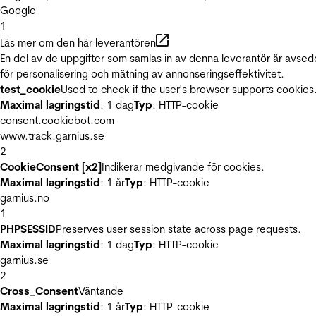
Google
1
Läs mer om den här leverantören
En del av de uppgifter som samlas in av denna leverantör är avse
för personalisering och mätning av annonseringseffektivitet.
test_cookie
Used to check if the user's browser supports cookies
Maximal lagringstid
: 1 dag
Typ
: HTTP-cookie
consent.cookiebot.com
www.track.garnius.se
2
CookieConsent [x2]
Indikerar medgivande för cookies.
Maximal lagringstid
: 1 år
Typ
: HTTP-cookie
garnius.no
1
PHPSESSID
Preserves user session state across page requests.
Maximal lagringstid
: 1 dag
Typ
: HTTP-cookie
garnius.se
2
Cross_Consent
Väntande
Maximal lagringstid
: 1 år
Typ
: HTTP-cookie