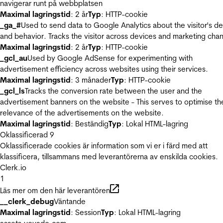
navigerar runt på webbplatsen
Maximal lagringstid
: 2 år
Typ
: HTTP-cookie
_ga_#
Used to send data to Google Analytics about the visitor's d
and behavior. Tracks the visitor across devices and marketing chan
Maximal lagringstid
: 2 år
Typ
: HTTP-cookie
_gcl_au
Used by Google AdSense for experimenting with
advertisement efficiency across websites using their services.
Maximal lagringstid
: 3 månader
Typ
: HTTP-cookie
_gcl_ls
Tracks the conversion rate between the user and the
advertisement banners on the website - This serves to optimise th
relevance of the advertisements on the website.
Maximal lagringstid
: Beständig
Typ
: Lokal HTML-lagring
Oklassificerad
9
Oklassificerade cookies är information som vi er i färd med att
klassificera, tillsammans med leverantörerna av enskilda cookies.
Clerk.io
1
Läs mer om den här leverantören
__clerk_debug
Väntande
Maximal lagringstid
: Session
Typ
: Lokal HTML-lagring