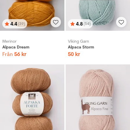
4.4
4.8
(39)
(54)
Betyg:
utav 5 stjärnor
Betyg:
utav 5 stjärnor
Merinor
Viking Garn
Alpaca Dream
Alpaca Storm
Från
56
kr
50
kr