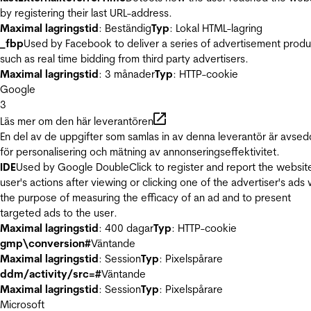
by registering their last URL-address.
Maximal lagringstid
: Beständig
Typ
: Lokal HTML-lagring
_fbp
Used by Facebook to deliver a series of advertisement produ
such as real time bidding from third party advertisers.
Maximal lagringstid
: 3 månader
Typ
: HTTP-cookie
Google
3
Läs mer om den här leverantören
En del av de uppgifter som samlas in av denna leverantör är avse
för personalisering och mätning av annonseringseffektivitet.
IDE
Used by Google DoubleClick to register and report the websit
user's actions after viewing or clicking one of the advertiser's ads 
the purpose of measuring the efficacy of an ad and to present
targeted ads to the user.
Maximal lagringstid
: 400 dagar
Typ
: HTTP-cookie
gmp\conversion#
Väntande
Maximal lagringstid
: Session
Typ
: Pixelspårare
ddm/activity/src=#
Väntande
Maximal lagringstid
: Session
Typ
: Pixelspårare
Microsoft