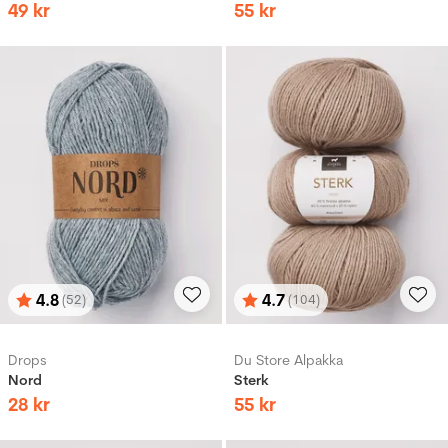
49
kr
55
kr
4.8
4.7
(52)
(104)
Betyg:
utav 5 stjärnor
Betyg:
utav 5 stjärnor
Drops
Du Store Alpakka
Nord
Sterk
28
kr
55
kr