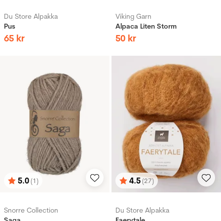
Du Store Alpakka
Viking Garn
Pus
Alpaca Liten Storm
65
kr
50
kr
5.0
4.5
(1)
(27)
Betyg:
utav 5 stjärnor
Betyg:
utav 5 stjärnor
Snorre Collection
Du Store Alpakka
Saga
Faerytale