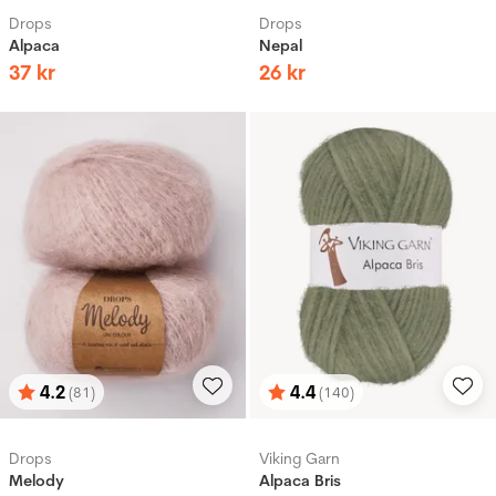
Drops
Drops
Alpaca
Nepal
37
kr
26
kr
4.2
4.4
(81)
(140)
Betyg:
utav 5 stjärnor
Betyg:
utav 5 stjärnor
Drops
Viking Garn
Melody
Alpaca Bris