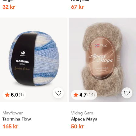
32
kr
67
kr
5.0
4.7
(1)
(14)
Betyg:
utav 5 stjärnor
Betyg:
utav 5 stjärnor
Mayflower
Viking Garn
Taormina Flow
Alpaca Maya
165
kr
50
kr