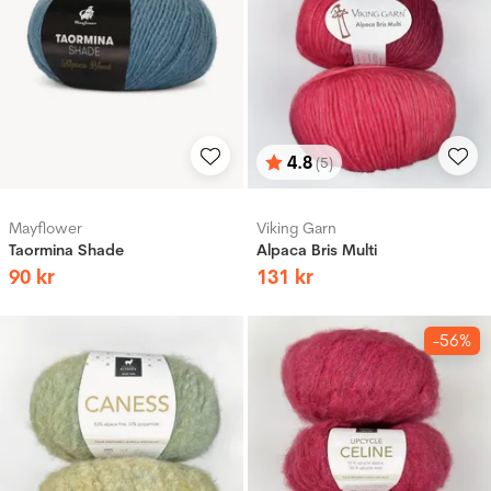
4.8
(5)
Betyg:
utav 5 stjärnor
Mayflower
Viking Garn
Taormina Shade
Alpaca Bris Multi
90
kr
131
kr
-56%