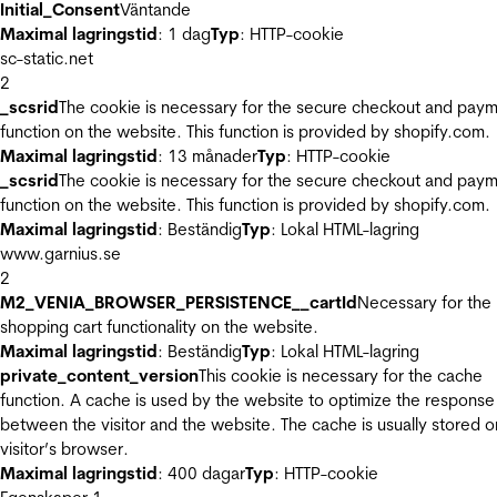
Initial_Consent
Väntande
Maximal lagringstid
: 1 dag
Typ
: HTTP-cookie
sc-static.net
2
_scsrid
The cookie is necessary for the secure checkout and pay
function on the website. This function is provided by shopify.com.
Maximal lagringstid
: 13 månader
Typ
: HTTP-cookie
_scsrid
The cookie is necessary for the secure checkout and pay
function on the website. This function is provided by shopify.com.
Maximal lagringstid
: Beständig
Typ
: Lokal HTML-lagring
www.garnius.se
2
M2_VENIA_BROWSER_PERSISTENCE__cartId
Necessary for the
shopping cart functionality on the website.
Maximal lagringstid
: Beständig
Typ
: Lokal HTML-lagring
private_content_version
This cookie is necessary for the cache
function. A cache is used by the website to optimize the response
between the visitor and the website. The cache is usually stored o
visitor’s browser.
Maximal lagringstid
: 400 dagar
Typ
: HTTP-cookie