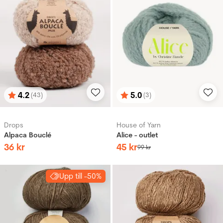
4.2
5.0
(43)
(3)
Betyg:
utav 5 stjärnor
Betyg:
utav 5 stjärnor
Drops
House of Yarn
Alpaca Bouclé
Alice - outlet
36
kr
45
kr
99
kr
Upp till -50%