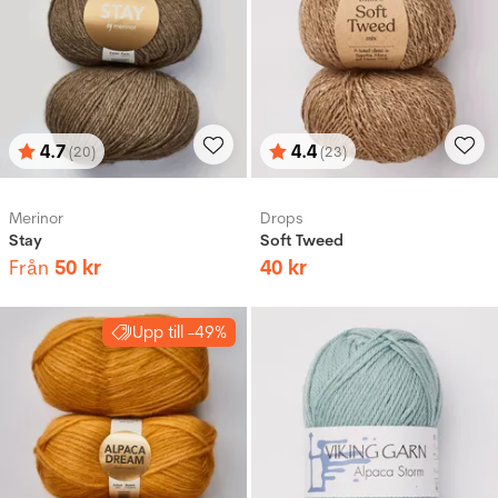
4.7
4.4
(20)
(23)
Betyg:
utav 5 stjärnor
Betyg:
utav 5 stjärnor
Merinor
Drops
Stay
Soft Tweed
Från
50
kr
40
kr
Upp till -49%