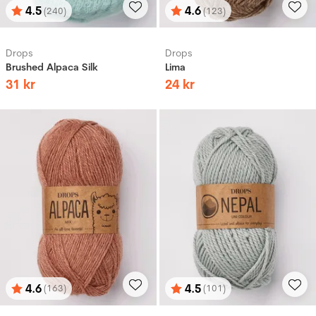
4.5
4.6
(240)
(123)
Betyg:
utav 5 stjärnor
Betyg:
utav 5 stjärnor
Drops
Drops
Brushed Alpaca Silk
Lima
31
kr
24
kr
4.6
4.5
(163)
(101)
Betyg:
utav 5 stjärnor
Betyg:
utav 5 stjärnor