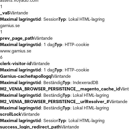
assets.voyado.com
1
_vaS
Väntande
Maximal lagringstid
: Session
Typ
: Lokal HTML-lagring
garnius.se
1
prev_page_path
Väntande
Maximal lagringstid
: 1 dag
Typ
: HTTP-cookie
www.garnius.se
6
clerk-visitor-id
Väntande
Maximal lagringstid
: 1 dag
Typ
: HTTP-cookie
Garnius-cache#apollogql
Väntande
Maximal lagringstid
: Beständig
Typ
: IndexeradDB
M2_VENIA_BROWSER_PERSISTENCE__magento_cache_id
Vän
Maximal lagringstid
: Beständig
Typ
: Lokal HTML-lagring
M2_VENIA_BROWSER_PERSISTENCE__urlResolver_#
Väntande
Maximal lagringstid
: Beständig
Typ
: Lokal HTML-lagring
scrollLock
Väntande
Maximal lagringstid
: Session
Typ
: Lokal HTML-lagring
success_login_redirect_path
Väntande