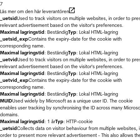
7
Läs mer om den här leverantören
_uetsid
Used to track visitors on multiple websites, in order to pre
relevant advertisement based on the visitor's preferences.
Maximal lagringstid
: Beständig
Typ
: Lokal HTML-lagring
_uetsid_exp
Contains the expiry-date for the cookie with
corresponding name.
Maximal lagringstid
: Beständig
Typ
: Lokal HTML-lagring
_uetvid
Used to track visitors on multiple websites, in order to pre
relevant advertisement based on the visitor's preferences.
Maximal lagringstid
: Beständig
Typ
: Lokal HTML-lagring
_uetvid_exp
Contains the expiry-date for the cookie with
corresponding name.
Maximal lagringstid
: Beständig
Typ
: Lokal HTML-lagring
MUID
Used widely by Microsoft as a unique user ID. The cookie
enables user tracking by synchronising the ID across many Microso
domains.
Maximal lagringstid
: 1 år
Typ
: HTTP-cookie
_uetsid
Collects data on visitor behaviour from multiple websites, 
order to present more relevant advertisement - This also allows th