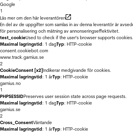
Google
1
Läs mer om den här leverantören
En del av de uppgifter som samlas in av denna leverantör är avse
för personalisering och mätning av annonseringseffektivitet.
test_cookie
Used to check if the user's browser supports cookies
Maximal lagringstid
: 1 dag
Typ
: HTTP-cookie
consent.cookiebot.com
www.track.garnius.se
2
CookieConsent [x2]
Indikerar medgivande för cookies.
Maximal lagringstid
: 1 år
Typ
: HTTP-cookie
garnius.no
1
PHPSESSID
Preserves user session state across page requests.
Maximal lagringstid
: 1 dag
Typ
: HTTP-cookie
garnius.se
2
Cross_Consent
Väntande
Maximal lagringstid
: 1 år
Typ
: HTTP-cookie