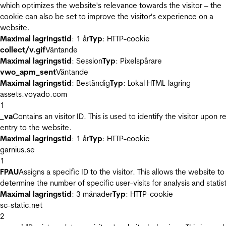
which optimizes the website's relevance towards the visitor – the
cookie can also be set to improve the visitor's experience on a
website.
Maximal lagringstid
: 1 år
Typ
: HTTP-cookie
collect/v.gif
Väntande
Maximal lagringstid
: Session
Typ
: Pixelspårare
vwo_apm_sent
Väntande
Maximal lagringstid
: Beständig
Typ
: Lokal HTML-lagring
assets.voyado.com
1
_va
Contains an visitor ID. This is used to identify the visitor upon r
entry to the website.
Maximal lagringstid
: 1 år
Typ
: HTTP-cookie
garnius.se
1
FPAU
Assigns a specific ID to the visitor. This allows the website to
determine the number of specific user-visits for analysis and statist
Maximal lagringstid
: 3 månader
Typ
: HTTP-cookie
sc-static.net
2