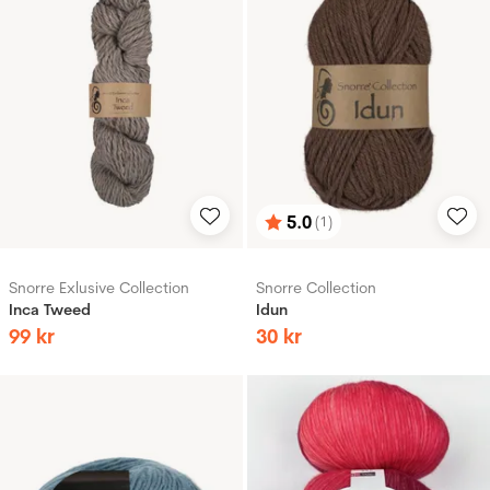
5.0
(1)
Betyg:
utav 5 stjärnor
Snorre Exlusive Collection
Snorre Collection
Inca Tweed
Idun
99
kr
30
kr