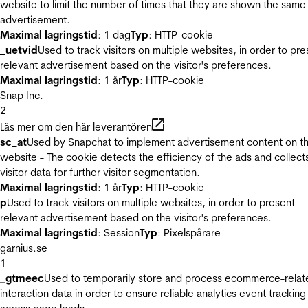
website to limit the number of times that they are shown the same
advertisement.
Maximal lagringstid
: 1 dag
Typ
: HTTP-cookie
_uetvid
Used to track visitors on multiple websites, in order to pre
relevant advertisement based on the visitor's preferences.
Maximal lagringstid
: 1 år
Typ
: HTTP-cookie
Snap Inc.
2
Läs mer om den här leverantören
sc_at
Used by Snapchat to implement advertisement content on t
website - The cookie detects the efficiency of the ads and collect
visitor data for further visitor segmentation.
Maximal lagringstid
: 1 år
Typ
: HTTP-cookie
p
Used to track visitors on multiple websites, in order to present
relevant advertisement based on the visitor's preferences.
Maximal lagringstid
: Session
Typ
: Pixelspårare
garnius.se
1
_gtmeec
Used to temporarily store and process ecommerce-relat
interaction data in order to ensure reliable analytics event tracking