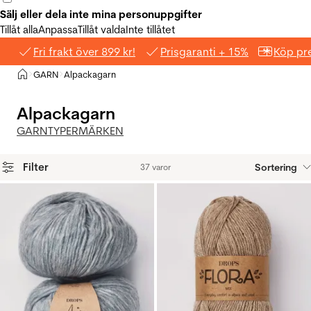
Sälj eller dela inte mina personuppgifter
Tillåt alla
Anpassa
Tillåt valda
Inte tillåtet
Fri frakt över 899 kr!
Prisgaranti + 15%
Köp pre
Hem
GARN
Alpackagarn
>
>
Alpackagarn
GARNTYPER
MÄRKEN
Filter
Sortering
37 varor
Produkter