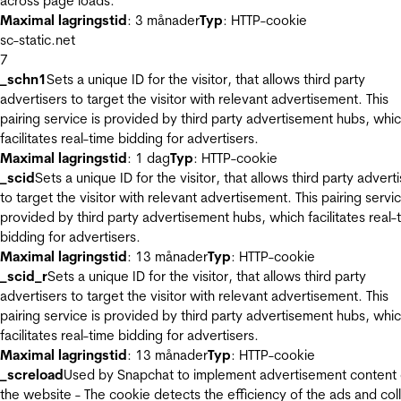
across page loads.
Maximal lagringstid
: 3 månader
Typ
: HTTP-cookie
sc-static.net
7
_schn1
Sets a unique ID for the visitor, that allows third party
advertisers to target the visitor with relevant advertisement. This
pairing service is provided by third party advertisement hubs, whi
facilitates real-time bidding for advertisers.
Maximal lagringstid
: 1 dag
Typ
: HTTP-cookie
_scid
Sets a unique ID for the visitor, that allows third party advert
to target the visitor with relevant advertisement. This pairing servic
provided by third party advertisement hubs, which facilitates real-
bidding for advertisers.
Maximal lagringstid
: 13 månader
Typ
: HTTP-cookie
_scid_r
Sets a unique ID for the visitor, that allows third party
advertisers to target the visitor with relevant advertisement. This
pairing service is provided by third party advertisement hubs, whi
facilitates real-time bidding for advertisers.
Maximal lagringstid
: 13 månader
Typ
: HTTP-cookie
_screload
Used by Snapchat to implement advertisement content
the website - The cookie detects the efficiency of the ads and col