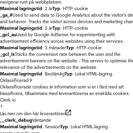
navigerar runt på webbplatsen
Maximal lagringstid
: 2 år
Typ
: HTTP-cookie
_ga_#
Used to send data to Google Analytics about the visitor's d
and behavior. Tracks the visitor across devices and marketing chan
Maximal lagringstid
: 2 år
Typ
: HTTP-cookie
_gcl_au
Used by Google AdSense for experimenting with
advertisement efficiency across websites using their services.
Maximal lagringstid
: 3 månader
Typ
: HTTP-cookie
_gcl_ls
Tracks the conversion rate between the user and the
advertisement banners on the website - This serves to optimise th
relevance of the advertisements on the website.
Maximal lagringstid
: Beständig
Typ
: Lokal HTML-lagring
Oklassificerad
9
Oklassificerade cookies är information som vi er i färd med att
klassificera, tillsammans med leverantörerna av enskilda cookies.
Clerk.io
1
Läs mer om den här leverantören
__clerk_debug
Väntande
Maximal lagringstid
: Session
Typ
: Lokal HTML-lagring