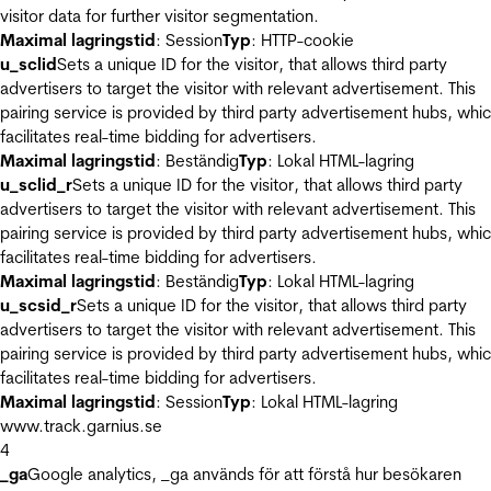
visitor data for further visitor segmentation.
Maximal lagringstid
: Session
Typ
: HTTP-cookie
u_sclid
Sets a unique ID for the visitor, that allows third party
advertisers to target the visitor with relevant advertisement. This
pairing service is provided by third party advertisement hubs, whi
facilitates real-time bidding for advertisers.
Maximal lagringstid
: Beständig
Typ
: Lokal HTML-lagring
u_sclid_r
Sets a unique ID for the visitor, that allows third party
advertisers to target the visitor with relevant advertisement. This
pairing service is provided by third party advertisement hubs, whi
facilitates real-time bidding for advertisers.
Maximal lagringstid
: Beständig
Typ
: Lokal HTML-lagring
u_scsid_r
Sets a unique ID for the visitor, that allows third party
advertisers to target the visitor with relevant advertisement. This
pairing service is provided by third party advertisement hubs, whi
facilitates real-time bidding for advertisers.
Maximal lagringstid
: Session
Typ
: Lokal HTML-lagring
www.track.garnius.se
4
_ga
Google analytics, _ga används för att förstå hur besökaren