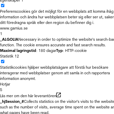
Egenskaper
1
Preferenscookies gör det möjligt för en webbplats att komma ihåg
information och ändra hur webbplatsen beter sig eller ser ut, sake
ditt föredragna språk eller den region du befinner dig i.
www.garnius.se
1
_ALGOLIA
Necessary in order to optimize the website's search-ba
function. The cookie ensures accurate and fast search results.
Maximal lagringstid
: 180 dagar
Typ
: HTTP-cookie
Statistik
12
Statistikcookies hjälper webbplatsägare att förstå hur besökare
interagerar med webbplatser genom att samla in och rapportera
information anonymt.
Hotjar
5
Läs mer om den här leverantören
_hjSession_#
Collects statistics on the visitor's visits to the websit
such as the number of visits, average time spent on the website a
what pages have been read.