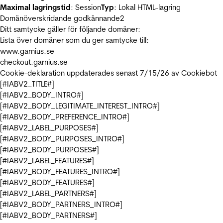
Maximal lagringstid
: Session
Typ
: Lokal HTML-lagring
Domänöverskridande godkännande
2
Ditt samtycke gäller för följande domäner:
Lista över domäner som du ger samtycke till:
www.garnius.se
checkout.garnius.se
Cookie-deklaration uppdaterades senast 7/15/26 av
Cookiebot
[#IABV2_TITLE#]
[#IABV2_BODY_INTRO#]
[#IABV2_BODY_LEGITIMATE_INTEREST_INTRO#]
[#IABV2_BODY_PREFERENCE_INTRO#]
[#IABV2_LABEL_PURPOSES#]
[#IABV2_BODY_PURPOSES_INTRO#]
[#IABV2_BODY_PURPOSES#]
[#IABV2_LABEL_FEATURES#]
[#IABV2_BODY_FEATURES_INTRO#]
[#IABV2_BODY_FEATURES#]
[#IABV2_LABEL_PARTNERS#]
[#IABV2_BODY_PARTNERS_INTRO#]
[#IABV2_BODY_PARTNERS#]