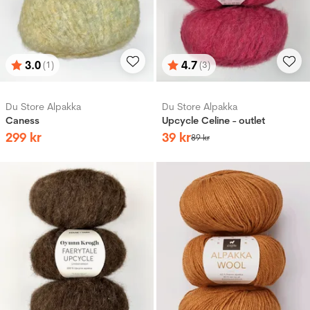
3.0
4.7
(1)
(3)
Betyg:
utav 5 stjärnor
Betyg:
utav 5 stjärnor
Du Store Alpakka
Du Store Alpakka
Caness
Upcycle Celine - outlet
299
kr
39
kr
89
kr