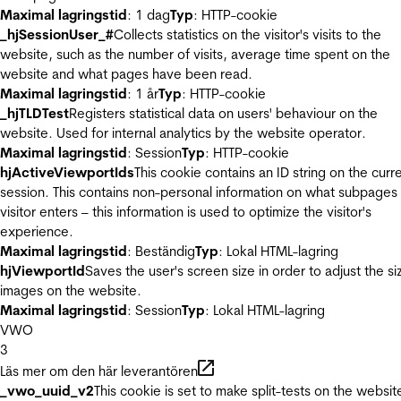
Maximal lagringstid
: 1 dag
Typ
: HTTP-cookie
_hjSessionUser_#
Collects statistics on the visitor's visits to the
website, such as the number of visits, average time spent on the
website and what pages have been read.
Maximal lagringstid
: 1 år
Typ
: HTTP-cookie
_hjTLDTest
Registers statistical data on users' behaviour on the
website. Used for internal analytics by the website operator.
Maximal lagringstid
: Session
Typ
: HTTP-cookie
hjActiveViewportIds
This cookie contains an ID string on the curr
session. This contains non-personal information on what subpages
visitor enters – this information is used to optimize the visitor's
experience.
Maximal lagringstid
: Beständig
Typ
: Lokal HTML-lagring
hjViewportId
Saves the user's screen size in order to adjust the si
images on the website.
Maximal lagringstid
: Session
Typ
: Lokal HTML-lagring
VWO
3
Läs mer om den här leverantören
_vwo_uuid_v2
This cookie is set to make split-tests on the websit