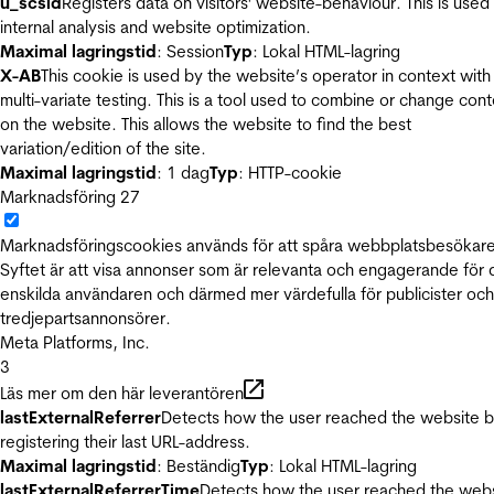
u_scsid
Registers data on visitors' website-behaviour. This is used 
internal analysis and website optimization.
Maximal lagringstid
: Session
Typ
: Lokal HTML-lagring
X-AB
This cookie is used by the website’s operator in context with
multi-variate testing. This is a tool used to combine or change con
on the website. This allows the website to find the best
variation/edition of the site.
Maximal lagringstid
: 1 dag
Typ
: HTTP-cookie
Marknadsföring
27
Marknadsföringscookies används för att spåra webbplatsbesökare
Syftet är att visa annonser som är relevanta och engagerande för
enskilda användaren och därmed mer värdefulla för publicister och
tredjepartsannonsörer.
Meta Platforms, Inc.
3
Läs mer om den här leverantören
lastExternalReferrer
Detects how the user reached the website 
registering their last URL-address.
Maximal lagringstid
: Beständig
Typ
: Lokal HTML-lagring
lastExternalReferrerTime
Detects how the user reached the web