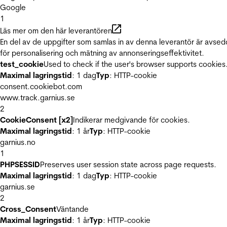
Google
1
Läs mer om den här leverantören
En del av de uppgifter som samlas in av denna leverantör är avse
för personalisering och mätning av annonseringseffektivitet.
test_cookie
Used to check if the user's browser supports cookies
Maximal lagringstid
: 1 dag
Typ
: HTTP-cookie
consent.cookiebot.com
www.track.garnius.se
2
CookieConsent [x2]
Indikerar medgivande för cookies.
Maximal lagringstid
: 1 år
Typ
: HTTP-cookie
garnius.no
1
PHPSESSID
Preserves user session state across page requests.
Maximal lagringstid
: 1 dag
Typ
: HTTP-cookie
garnius.se
2
Cross_Consent
Väntande
Maximal lagringstid
: 1 år
Typ
: HTTP-cookie