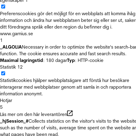
Egenskaper
1
Preferenscookies gör det möjligt för en webbplats att komma ihåg
information och ändra hur webbplatsen beter sig eller ser ut, sake
ditt föredragna språk eller den region du befinner dig i.
www.garnius.se
1
_ALGOLIA
Necessary in order to optimize the website's search-ba
function. The cookie ensures accurate and fast search results.
Maximal lagringstid
: 180 dagar
Typ
: HTTP-cookie
Statistik
12
Statistikcookies hjälper webbplatsägare att förstå hur besökare
interagerar med webbplatser genom att samla in och rapportera
information anonymt.
Hotjar
5
Läs mer om den här leverantören
_hjSession_#
Collects statistics on the visitor's visits to the websit
such as the number of visits, average time spent on the website a
what pages have been read.