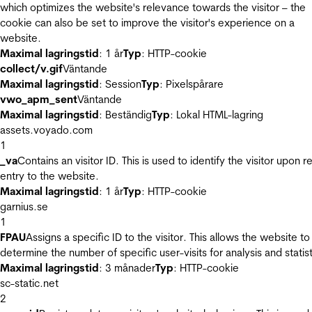
which optimizes the website's relevance towards the visitor – the
cookie can also be set to improve the visitor's experience on a
website.
Maximal lagringstid
: 1 år
Typ
: HTTP-cookie
collect/v.gif
Väntande
Maximal lagringstid
: Session
Typ
: Pixelspårare
vwo_apm_sent
Väntande
Maximal lagringstid
: Beständig
Typ
: Lokal HTML-lagring
assets.voyado.com
1
_va
Contains an visitor ID. This is used to identify the visitor upon r
entry to the website.
Maximal lagringstid
: 1 år
Typ
: HTTP-cookie
garnius.se
1
FPAU
Assigns a specific ID to the visitor. This allows the website to
determine the number of specific user-visits for analysis and statist
Maximal lagringstid
: 3 månader
Typ
: HTTP-cookie
sc-static.net
2