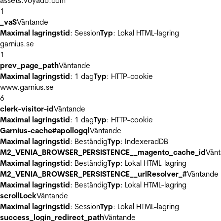
assets.voyado.com
1
_vaS
Väntande
Maximal lagringstid
: Session
Typ
: Lokal HTML-lagring
garnius.se
1
prev_page_path
Väntande
Maximal lagringstid
: 1 dag
Typ
: HTTP-cookie
www.garnius.se
6
clerk-visitor-id
Väntande
Maximal lagringstid
: 1 dag
Typ
: HTTP-cookie
Garnius-cache#apollogql
Väntande
Maximal lagringstid
: Beständig
Typ
: IndexeradDB
M2_VENIA_BROWSER_PERSISTENCE__magento_cache_id
Vän
Maximal lagringstid
: Beständig
Typ
: Lokal HTML-lagring
M2_VENIA_BROWSER_PERSISTENCE__urlResolver_#
Väntande
Maximal lagringstid
: Beständig
Typ
: Lokal HTML-lagring
scrollLock
Väntande
Maximal lagringstid
: Session
Typ
: Lokal HTML-lagring
success_login_redirect_path
Väntande