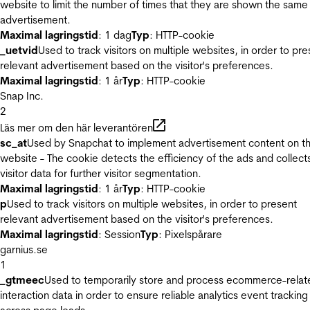
website to limit the number of times that they are shown the same
advertisement.
Maximal lagringstid
: 1 dag
Typ
: HTTP-cookie
_uetvid
Used to track visitors on multiple websites, in order to pre
relevant advertisement based on the visitor's preferences.
Maximal lagringstid
: 1 år
Typ
: HTTP-cookie
Snap Inc.
2
Läs mer om den här leverantören
sc_at
Used by Snapchat to implement advertisement content on t
website - The cookie detects the efficiency of the ads and collect
visitor data for further visitor segmentation.
Maximal lagringstid
: 1 år
Typ
: HTTP-cookie
p
Used to track visitors on multiple websites, in order to present
relevant advertisement based on the visitor's preferences.
Maximal lagringstid
: Session
Typ
: Pixelspårare
garnius.se
1
_gtmeec
Used to temporarily store and process ecommerce-relat
interaction data in order to ensure reliable analytics event tracking