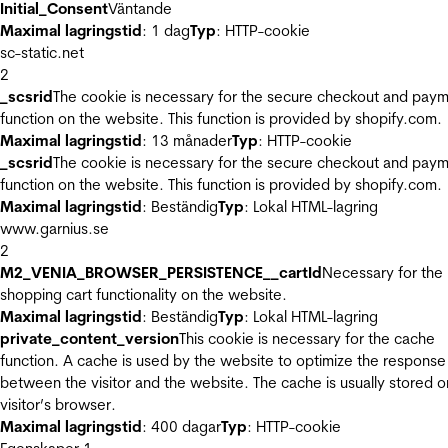
Initial_Consent
Väntande
Maximal lagringstid
: 1 dag
Typ
: HTTP-cookie
sc-static.net
2
_scsrid
The cookie is necessary for the secure checkout and pay
function on the website. This function is provided by shopify.com.
Maximal lagringstid
: 13 månader
Typ
: HTTP-cookie
_scsrid
The cookie is necessary for the secure checkout and pay
function on the website. This function is provided by shopify.com.
Maximal lagringstid
: Beständig
Typ
: Lokal HTML-lagring
www.garnius.se
2
M2_VENIA_BROWSER_PERSISTENCE__cartId
Necessary for the
shopping cart functionality on the website.
Maximal lagringstid
: Beständig
Typ
: Lokal HTML-lagring
private_content_version
This cookie is necessary for the cache
function. A cache is used by the website to optimize the response
between the visitor and the website. The cache is usually stored o
visitor’s browser.
Maximal lagringstid
: 400 dagar
Typ
: HTTP-cookie