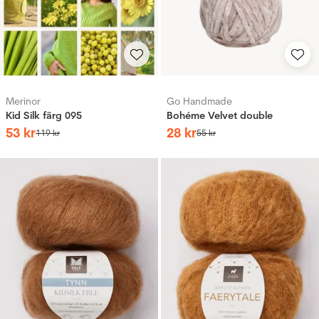
Merinor
Go Handmade
Kid Silk färg 095
Bohéme Velvet double
53
kr
28
kr
119
kr
55
kr