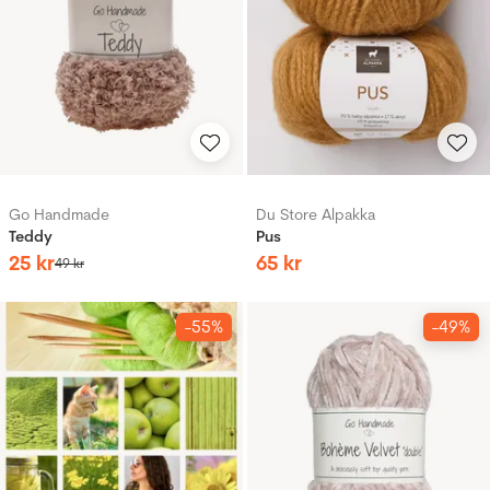
Go Handmade
Du Store Alpakka
Teddy
Pus
25
kr
65
kr
49
kr
-55%
-49%