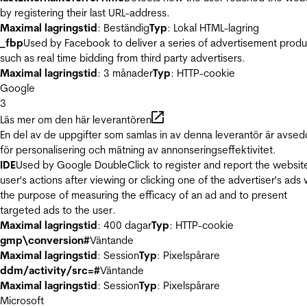
by registering their last URL-address.
Maximal lagringstid
: Beständig
Typ
: Lokal HTML-lagring
_fbp
Used by Facebook to deliver a series of advertisement produ
such as real time bidding from third party advertisers.
Maximal lagringstid
: 3 månader
Typ
: HTTP-cookie
Google
3
Läs mer om den här leverantören
En del av de uppgifter som samlas in av denna leverantör är avse
för personalisering och mätning av annonseringseffektivitet.
IDE
Used by Google DoubleClick to register and report the websit
user's actions after viewing or clicking one of the advertiser's ads 
the purpose of measuring the efficacy of an ad and to present
targeted ads to the user.
Maximal lagringstid
: 400 dagar
Typ
: HTTP-cookie
gmp\conversion#
Väntande
Maximal lagringstid
: Session
Typ
: Pixelspårare
ddm/activity/src=#
Väntande
Maximal lagringstid
: Session
Typ
: Pixelspårare
Microsoft