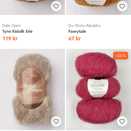
Dale Garn
Du Store Alpakka
Tynn Kidsilk Erle
Faerytale
119
kr
67
kr
-56%