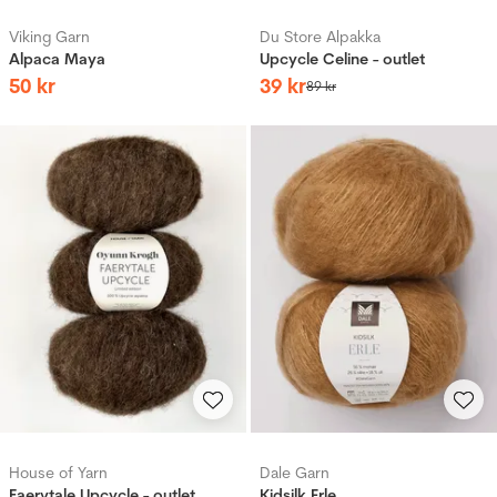
Viking Garn
Du Store Alpakka
Alpaca Maya
Upcycle Celine - outlet
50
kr
39
kr
89
kr
House of Yarn
Dale Garn
Faerytale Upcycle - outlet
Kidsilk Erle