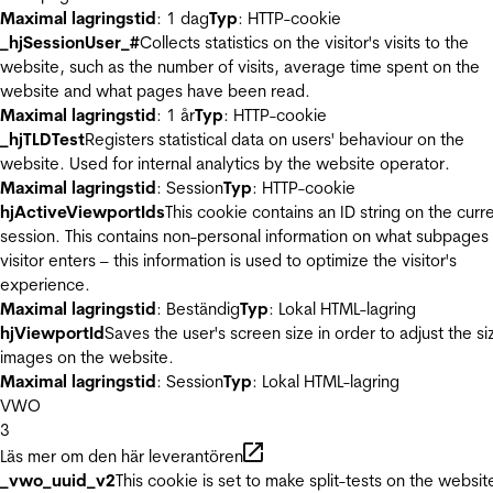
Maximal lagringstid
: 1 dag
Typ
: HTTP-cookie
_hjSessionUser_#
Collects statistics on the visitor's visits to the
website, such as the number of visits, average time spent on the
website and what pages have been read.
Maximal lagringstid
: 1 år
Typ
: HTTP-cookie
_hjTLDTest
Registers statistical data on users' behaviour on the
website. Used for internal analytics by the website operator.
Maximal lagringstid
: Session
Typ
: HTTP-cookie
hjActiveViewportIds
This cookie contains an ID string on the curr
session. This contains non-personal information on what subpages
visitor enters – this information is used to optimize the visitor's
experience.
Maximal lagringstid
: Beständig
Typ
: Lokal HTML-lagring
hjViewportId
Saves the user's screen size in order to adjust the si
images on the website.
Maximal lagringstid
: Session
Typ
: Lokal HTML-lagring
VWO
3
Läs mer om den här leverantören
_vwo_uuid_v2
This cookie is set to make split-tests on the websit