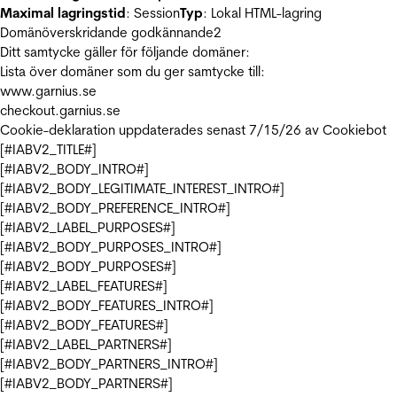
Maximal lagringstid
: Session
Typ
: Lokal HTML-lagring
Domänöverskridande godkännande
2
Ditt samtycke gäller för följande domäner:
Lista över domäner som du ger samtycke till:
www.garnius.se
checkout.garnius.se
Cookie-deklaration uppdaterades senast 7/15/26 av
Cookiebot
[#IABV2_TITLE#]
[#IABV2_BODY_INTRO#]
[#IABV2_BODY_LEGITIMATE_INTEREST_INTRO#]
[#IABV2_BODY_PREFERENCE_INTRO#]
[#IABV2_LABEL_PURPOSES#]
[#IABV2_BODY_PURPOSES_INTRO#]
[#IABV2_BODY_PURPOSES#]
[#IABV2_LABEL_FEATURES#]
[#IABV2_BODY_FEATURES_INTRO#]
[#IABV2_BODY_FEATURES#]
[#IABV2_LABEL_PARTNERS#]
[#IABV2_BODY_PARTNERS_INTRO#]
[#IABV2_BODY_PARTNERS#]