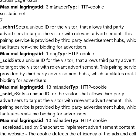
across page loads.
Maximal lagringstid
: 3 månader
Typ
: HTTP-cookie
sc-static.net
7
_schn1
Sets a unique ID for the visitor, that allows third party
advertisers to target the visitor with relevant advertisement. This
pairing service is provided by third party advertisement hubs, whi
facilitates real-time bidding for advertisers.
Maximal lagringstid
: 1 dag
Typ
: HTTP-cookie
_scid
Sets a unique ID for the visitor, that allows third party advert
to target the visitor with relevant advertisement. This pairing servic
provided by third party advertisement hubs, which facilitates real-
bidding for advertisers.
Maximal lagringstid
: 13 månader
Typ
: HTTP-cookie
_scid_r
Sets a unique ID for the visitor, that allows third party
advertisers to target the visitor with relevant advertisement. This
pairing service is provided by third party advertisement hubs, whi
facilitates real-time bidding for advertisers.
Maximal lagringstid
: 13 månader
Typ
: HTTP-cookie
_screload
Used by Snapchat to implement advertisement content
the website - The cookie detects the efficiency of the ads and col