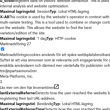
u_scsid
Registers data on visitors' website-behaviour. This is used 
internal analysis and website optimization.
Maximal lagringstid
: Session
Typ
: Lokal HTML-lagring
X-AB
This cookie is used by the website’s operator in context with
multi-variate testing. This is a tool used to combine or change con
on the website. This allows the website to find the best
variation/edition of the site.
Maximal lagringstid
: 1 dag
Typ
: HTTP-cookie
Marknadsföring
27
Marknadsföringscookies används för att spåra webbplatsbesökare
Syftet är att visa annonser som är relevanta och engagerande för
enskilda användaren och därmed mer värdefulla för publicister och
tredjepartsannonsörer.
Meta Platforms, Inc.
3
Läs mer om den här leverantören
lastExternalReferrer
Detects how the user reached the website 
registering their last URL-address.
Maximal lagringstid
: Beständig
Typ
: Lokal HTML-lagring
lastExternalReferrerTime
Detects how the user reached the web