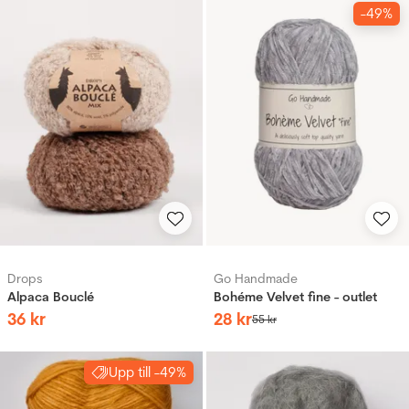
-49%
Drops
Go Handmade
Alpaca Bouclé
Bohéme Velvet fine - outlet
36
kr
28
kr
55
kr
Upp till -49%