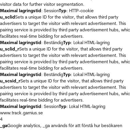
visitor data for further visitor segmentation.
Maximal lagringstid
: Session
Typ
: HTTP-cookie
u_sclid
Sets a unique ID for the visitor, that allows third party
advertisers to target the visitor with relevant advertisement. This
pairing service is provided by third party advertisement hubs, whi
facilitates real-time bidding for advertisers.
Maximal lagringstid
: Beständig
Typ
: Lokal HTML-lagring
u_sclid_r
Sets a unique ID for the visitor, that allows third party
advertisers to target the visitor with relevant advertisement. This
pairing service is provided by third party advertisement hubs, whi
facilitates real-time bidding for advertisers.
Maximal lagringstid
: Beständig
Typ
: Lokal HTML-lagring
u_scsid_r
Sets a unique ID for the visitor, that allows third party
advertisers to target the visitor with relevant advertisement. This
pairing service is provided by third party advertisement hubs, whi
facilitates real-time bidding for advertisers.
Maximal lagringstid
: Session
Typ
: Lokal HTML-lagring
www.track.garnius.se
4
_ga
Google analytics, _ga används för att förstå hur besökaren