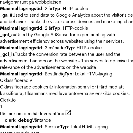
navigerar runt på webbplatsen
Maximal lagringstid
: 2 år
Typ
: HTTP-cookie
_ga_#
Used to send data to Google Analytics about the visitor's d
and behavior. Tracks the visitor across devices and marketing chan
Maximal lagringstid
: 2 år
Typ
: HTTP-cookie
_gcl_au
Used by Google AdSense for experimenting with
advertisement efficiency across websites using their services.
Maximal lagringstid
: 3 månader
Typ
: HTTP-cookie
_gcl_ls
Tracks the conversion rate between the user and the
advertisement banners on the website - This serves to optimise th
relevance of the advertisements on the website.
Maximal lagringstid
: Beständig
Typ
: Lokal HTML-lagring
Oklassificerad
9
Oklassificerade cookies är information som vi er i färd med att
klassificera, tillsammans med leverantörerna av enskilda cookies.
Clerk.io
1
Läs mer om den här leverantören
__clerk_debug
Väntande
Maximal lagringstid
: Session
Typ
: Lokal HTML-lagring