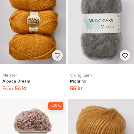
Merinor
Viking Garn
Alpaca Dream
Mohrino
Från
56
kr
55
kr
-49%