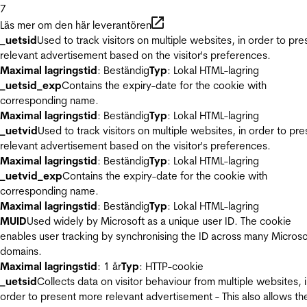
7
Läs mer om den här leverantören
_uetsid
Used to track visitors on multiple websites, in order to pre
relevant advertisement based on the visitor's preferences.
Maximal lagringstid
: Beständig
Typ
: Lokal HTML-lagring
_uetsid_exp
Contains the expiry-date for the cookie with
corresponding name.
Maximal lagringstid
: Beständig
Typ
: Lokal HTML-lagring
_uetvid
Used to track visitors on multiple websites, in order to pre
relevant advertisement based on the visitor's preferences.
Maximal lagringstid
: Beständig
Typ
: Lokal HTML-lagring
_uetvid_exp
Contains the expiry-date for the cookie with
corresponding name.
Maximal lagringstid
: Beständig
Typ
: Lokal HTML-lagring
MUID
Used widely by Microsoft as a unique user ID. The cookie
enables user tracking by synchronising the ID across many Microso
domains.
Maximal lagringstid
: 1 år
Typ
: HTTP-cookie
_uetsid
Collects data on visitor behaviour from multiple websites, 
order to present more relevant advertisement - This also allows th