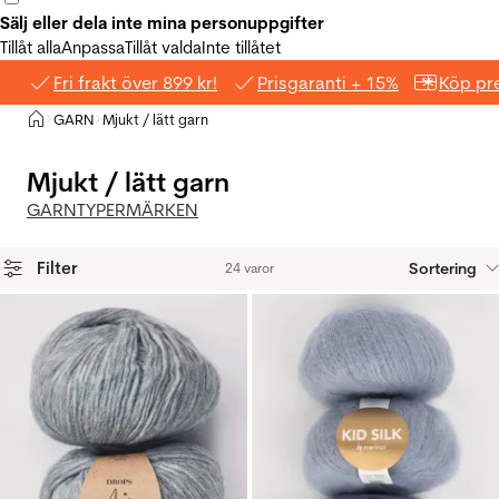
Sälj eller dela inte mina personuppgifter
Tillåt alla
Anpassa
Tillåt valda
Inte tillåtet
Fri frakt över 899 kr!
Prisgaranti + 15%
Köp pre
Hem
GARN
Mjukt / lätt garn
>
>
Mjukt / lätt garn
GARNTYPER
MÄRKEN
Filter
Sortering
24 varor
Produkter