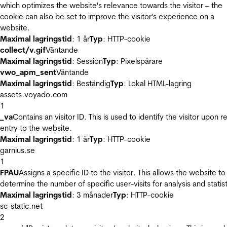
which optimizes the website's relevance towards the visitor – the
cookie can also be set to improve the visitor's experience on a
website.
Maximal lagringstid
: 1 år
Typ
: HTTP-cookie
collect/v.gif
Väntande
Maximal lagringstid
: Session
Typ
: Pixelspårare
vwo_apm_sent
Väntande
Maximal lagringstid
: Beständig
Typ
: Lokal HTML-lagring
assets.voyado.com
1
_va
Contains an visitor ID. This is used to identify the visitor upon r
entry to the website.
Maximal lagringstid
: 1 år
Typ
: HTTP-cookie
garnius.se
1
FPAU
Assigns a specific ID to the visitor. This allows the website to
determine the number of specific user-visits for analysis and statist
Maximal lagringstid
: 3 månader
Typ
: HTTP-cookie
sc-static.net
2