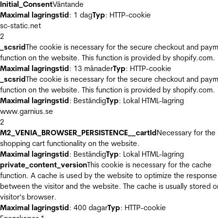
Initial_Consent
Väntande
Maximal lagringstid
: 1 dag
Typ
: HTTP-cookie
sc-static.net
2
_scsrid
The cookie is necessary for the secure checkout and pay
function on the website. This function is provided by shopify.com.
Maximal lagringstid
: 13 månader
Typ
: HTTP-cookie
_scsrid
The cookie is necessary for the secure checkout and pay
function on the website. This function is provided by shopify.com.
Maximal lagringstid
: Beständig
Typ
: Lokal HTML-lagring
www.garnius.se
2
M2_VENIA_BROWSER_PERSISTENCE__cartId
Necessary for the
shopping cart functionality on the website.
Maximal lagringstid
: Beständig
Typ
: Lokal HTML-lagring
private_content_version
This cookie is necessary for the cache
function. A cache is used by the website to optimize the response
between the visitor and the website. The cache is usually stored o
visitor’s browser.
Maximal lagringstid
: 400 dagar
Typ
: HTTP-cookie