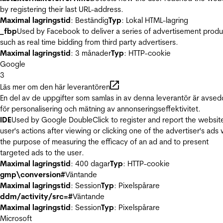
by registering their last URL-address.
Maximal lagringstid
: Beständig
Typ
: Lokal HTML-lagring
_fbp
Used by Facebook to deliver a series of advertisement produ
such as real time bidding from third party advertisers.
Maximal lagringstid
: 3 månader
Typ
: HTTP-cookie
Google
3
Läs mer om den här leverantören
En del av de uppgifter som samlas in av denna leverantör är avse
för personalisering och mätning av annonseringseffektivitet.
IDE
Used by Google DoubleClick to register and report the websit
user's actions after viewing or clicking one of the advertiser's ads 
the purpose of measuring the efficacy of an ad and to present
targeted ads to the user.
Maximal lagringstid
: 400 dagar
Typ
: HTTP-cookie
gmp\conversion#
Väntande
Maximal lagringstid
: Session
Typ
: Pixelspårare
ddm/activity/src=#
Väntande
Maximal lagringstid
: Session
Typ
: Pixelspårare
Microsoft