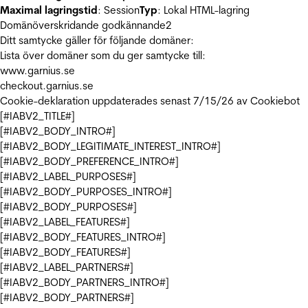
Maximal lagringstid
: Session
Typ
: Lokal HTML-lagring
Domänöverskridande godkännande
2
Ditt samtycke gäller för följande domäner:
Lista över domäner som du ger samtycke till:
www.garnius.se
checkout.garnius.se
Cookie-deklaration uppdaterades senast 7/15/26 av
Cookiebot
[#IABV2_TITLE#]
[#IABV2_BODY_INTRO#]
[#IABV2_BODY_LEGITIMATE_INTEREST_INTRO#]
[#IABV2_BODY_PREFERENCE_INTRO#]
[#IABV2_LABEL_PURPOSES#]
[#IABV2_BODY_PURPOSES_INTRO#]
[#IABV2_BODY_PURPOSES#]
[#IABV2_LABEL_FEATURES#]
[#IABV2_BODY_FEATURES_INTRO#]
[#IABV2_BODY_FEATURES#]
[#IABV2_LABEL_PARTNERS#]
[#IABV2_BODY_PARTNERS_INTRO#]
[#IABV2_BODY_PARTNERS#]