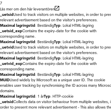
7
Läs mer om den här leverantören
_uetsid
Used to track visitors on multiple websites, in order to pre
relevant advertisement based on the visitor's preferences.
Maximal lagringstid
: Beständig
Typ
: Lokal HTML-lagring
_uetsid_exp
Contains the expiry-date for the cookie with
corresponding name.
Maximal lagringstid
: Beständig
Typ
: Lokal HTML-lagring
_uetvid
Used to track visitors on multiple websites, in order to pre
relevant advertisement based on the visitor's preferences.
Maximal lagringstid
: Beständig
Typ
: Lokal HTML-lagring
_uetvid_exp
Contains the expiry-date for the cookie with
corresponding name.
Maximal lagringstid
: Beständig
Typ
: Lokal HTML-lagring
MUID
Used widely by Microsoft as a unique user ID. The cookie
enables user tracking by synchronising the ID across many Microso
domains.
Maximal lagringstid
: 1 år
Typ
: HTTP-cookie
_uetsid
Collects data on visitor behaviour from multiple websites, 
order to present more relevant advertisement - This also allows th