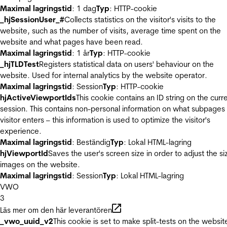
Maximal lagringstid
: 1 dag
Typ
: HTTP-cookie
_hjSessionUser_#
Collects statistics on the visitor's visits to the
website, such as the number of visits, average time spent on the
website and what pages have been read.
Maximal lagringstid
: 1 år
Typ
: HTTP-cookie
_hjTLDTest
Registers statistical data on users' behaviour on the
website. Used for internal analytics by the website operator.
Maximal lagringstid
: Session
Typ
: HTTP-cookie
hjActiveViewportIds
This cookie contains an ID string on the curr
session. This contains non-personal information on what subpages
visitor enters – this information is used to optimize the visitor's
experience.
Maximal lagringstid
: Beständig
Typ
: Lokal HTML-lagring
hjViewportId
Saves the user's screen size in order to adjust the si
images on the website.
Maximal lagringstid
: Session
Typ
: Lokal HTML-lagring
VWO
3
Läs mer om den här leverantören
_vwo_uuid_v2
This cookie is set to make split-tests on the websit