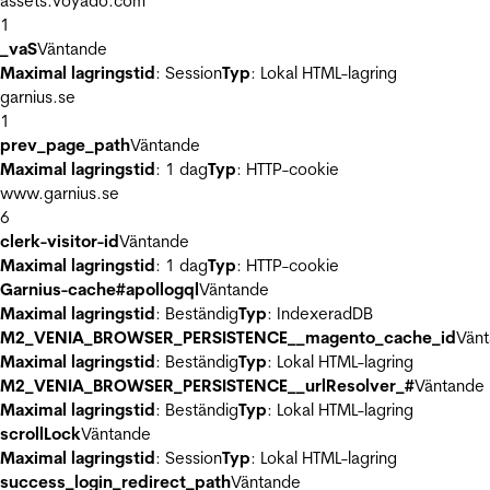
assets.voyado.com
1
_vaS
Väntande
Maximal lagringstid
: Session
Typ
: Lokal HTML-lagring
garnius.se
1
prev_page_path
Väntande
Maximal lagringstid
: 1 dag
Typ
: HTTP-cookie
www.garnius.se
6
clerk-visitor-id
Väntande
Maximal lagringstid
: 1 dag
Typ
: HTTP-cookie
Garnius-cache#apollogql
Väntande
Maximal lagringstid
: Beständig
Typ
: IndexeradDB
M2_VENIA_BROWSER_PERSISTENCE__magento_cache_id
Vän
Maximal lagringstid
: Beständig
Typ
: Lokal HTML-lagring
M2_VENIA_BROWSER_PERSISTENCE__urlResolver_#
Väntande
Maximal lagringstid
: Beständig
Typ
: Lokal HTML-lagring
scrollLock
Väntande
Maximal lagringstid
: Session
Typ
: Lokal HTML-lagring
success_login_redirect_path
Väntande