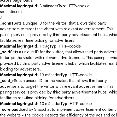
across page loads.
Maximal lagringstid
: 3 månader
Typ
: HTTP-cookie
sc-static.net
7
_schn1
Sets a unique ID for the visitor, that allows third party
advertisers to target the visitor with relevant advertisement. This
pairing service is provided by third party advertisement hubs, whi
facilitates real-time bidding for advertisers.
Maximal lagringstid
: 1 dag
Typ
: HTTP-cookie
_scid
Sets a unique ID for the visitor, that allows third party advert
to target the visitor with relevant advertisement. This pairing servic
provided by third party advertisement hubs, which facilitates real-
bidding for advertisers.
Maximal lagringstid
: 13 månader
Typ
: HTTP-cookie
_scid_r
Sets a unique ID for the visitor, that allows third party
advertisers to target the visitor with relevant advertisement. This
pairing service is provided by third party advertisement hubs, whi
facilitates real-time bidding for advertisers.
Maximal lagringstid
: 13 månader
Typ
: HTTP-cookie
_screload
Used by Snapchat to implement advertisement content
the website - The cookie detects the efficiency of the ads and col