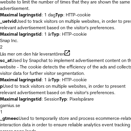
website to limit the number of times that they are shown the same
advertisement.
Maximal lagringstid
: 1 dag
Typ
: HTTP-cookie
_uetvid
Used to track visitors on multiple websites, in order to pre
relevant advertisement based on the visitor's preferences.
Maximal lagringstid
: 1 år
Typ
: HTTP-cookie
Snap Inc.
2
Läs mer om den här leverantören
sc_at
Used by Snapchat to implement advertisement content on t
website - The cookie detects the efficiency of the ads and collect
visitor data for further visitor segmentation.
Maximal lagringstid
: 1 år
Typ
: HTTP-cookie
p
Used to track visitors on multiple websites, in order to present
relevant advertisement based on the visitor's preferences.
Maximal lagringstid
: Session
Typ
: Pixelspårare
garnius.se
1
_gtmeec
Used to temporarily store and process ecommerce-relat
interaction data in order to ensure reliable analytics event tracking