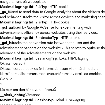
navigerar runt på webbplatsen
Maximal lagringstid
: 2 år
Typ
: HTTP-cookie
_ga_#
Used to send data to Google Analytics about the visitor's d
and behavior. Tracks the visitor across devices and marketing chan
Maximal lagringstid
: 2 år
Typ
: HTTP-cookie
_gcl_au
Used by Google AdSense for experimenting with
advertisement efficiency across websites using their services.
Maximal lagringstid
: 3 månader
Typ
: HTTP-cookie
_gcl_ls
Tracks the conversion rate between the user and the
advertisement banners on the website - This serves to optimise th
relevance of the advertisements on the website.
Maximal lagringstid
: Beständig
Typ
: Lokal HTML-lagring
Oklassificerad
9
Oklassificerade cookies är information som vi er i färd med att
klassificera, tillsammans med leverantörerna av enskilda cookies.
Clerk.io
1
Läs mer om den här leverantören
__clerk_debug
Väntande
Maximal lagringstid
: Session
Typ
: Lokal HTML-lagring