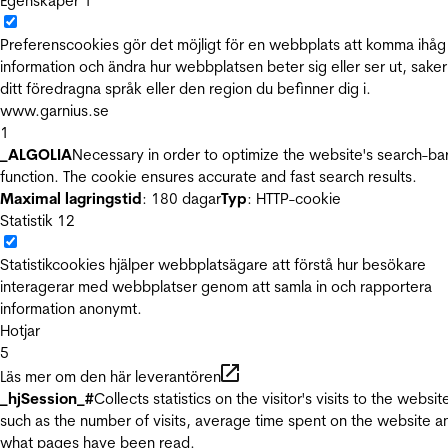
Egenskaper
1
Preferenscookies gör det möjligt för en webbplats att komma ihåg
information och ändra hur webbplatsen beter sig eller ser ut, sake
ditt föredragna språk eller den region du befinner dig i.
www.garnius.se
1
_ALGOLIA
Necessary in order to optimize the website's search-ba
function. The cookie ensures accurate and fast search results.
Maximal lagringstid
: 180 dagar
Typ
: HTTP-cookie
Statistik
12
Statistikcookies hjälper webbplatsägare att förstå hur besökare
interagerar med webbplatser genom att samla in och rapportera
information anonymt.
Hotjar
5
Läs mer om den här leverantören
_hjSession_#
Collects statistics on the visitor's visits to the websit
such as the number of visits, average time spent on the website a
what pages have been read.