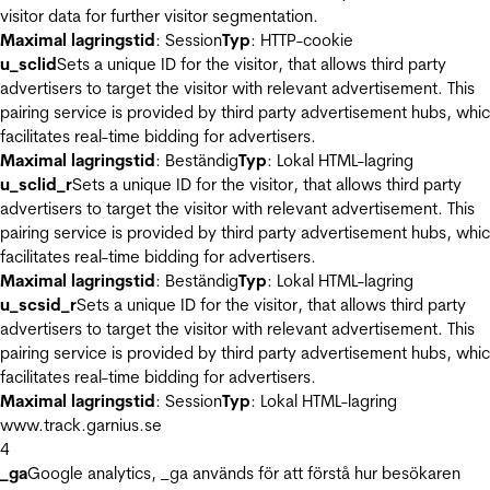
visitor data for further visitor segmentation.
Maximal lagringstid
: Session
Typ
: HTTP-cookie
u_sclid
Sets a unique ID for the visitor, that allows third party
advertisers to target the visitor with relevant advertisement. This
pairing service is provided by third party advertisement hubs, whi
facilitates real-time bidding for advertisers.
Maximal lagringstid
: Beständig
Typ
: Lokal HTML-lagring
u_sclid_r
Sets a unique ID for the visitor, that allows third party
advertisers to target the visitor with relevant advertisement. This
pairing service is provided by third party advertisement hubs, whi
facilitates real-time bidding for advertisers.
Maximal lagringstid
: Beständig
Typ
: Lokal HTML-lagring
u_scsid_r
Sets a unique ID for the visitor, that allows third party
advertisers to target the visitor with relevant advertisement. This
pairing service is provided by third party advertisement hubs, whi
facilitates real-time bidding for advertisers.
Maximal lagringstid
: Session
Typ
: Lokal HTML-lagring
www.track.garnius.se
4
_ga
Google analytics, _ga används för att förstå hur besökaren