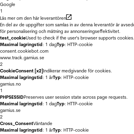
Google
1
Läs mer om den här leverantören
En del av de uppgifter som samlas in av denna leverantör är avse
för personalisering och mätning av annonseringseffektivitet.
test_cookie
Used to check if the user's browser supports cookies
Maximal lagringstid
: 1 dag
Typ
: HTTP-cookie
consent.cookiebot.com
www.track.garnius.se
2
CookieConsent [x2]
Indikerar medgivande för cookies.
Maximal lagringstid
: 1 år
Typ
: HTTP-cookie
garnius.no
1
PHPSESSID
Preserves user session state across page requests.
Maximal lagringstid
: 1 dag
Typ
: HTTP-cookie
garnius.se
2
Cross_Consent
Väntande
Maximal lagringstid
: 1 år
Typ
: HTTP-cookie