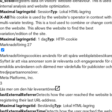
u_scsid
Registers data on visitors' website-behaviour. This is used 
internal analysis and website optimization.
Maximal lagringstid
: Session
Typ
: Lokal HTML-lagring
X-AB
This cookie is used by the website’s operator in context with
multi-variate testing. This is a tool used to combine or change con
on the website. This allows the website to find the best
variation/edition of the site.
Maximal lagringstid
: 1 dag
Typ
: HTTP-cookie
Marknadsföring
27
Marknadsföringscookies används för att spåra webbplatsbesökare
Syftet är att visa annonser som är relevanta och engagerande för
enskilda användaren och därmed mer värdefulla för publicister och
tredjepartsannonsörer.
Meta Platforms, Inc.
3
Läs mer om den här leverantören
lastExternalReferrer
Detects how the user reached the website 
registering their last URL-address.
Maximal lagringstid
: Beständig
Typ
: Lokal HTML-lagring
lastExternalReferrerTime
Detects how the user reached the web