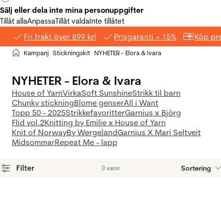
Sälj eller dela inte mina personuppgifter
Tillåt alla
Anpassa
Tillåt valda
Inte tillåtet
Fri frakt över 899 kr!
Prisgaranti + 15%
Köp pre
Hem
Kampanj
Stickningskit
NYHETER - Elora & Ivara
>
>
>
NYHETER - Elora & Ivara
House of Yarn
Virka
Soft Sunshine
Strikk til barn
Chunky stickning
Blome genser
All i Want
Topp 50 - 2025
Strikkefavoritter
Garnius x Björg
Flid vol.2
Knitting by Emilie x House of Yarn
Knit of Norway
By Wergeland
Garnius X Mari Seltveit
Midsommar
Repeat Me - lapp
Filter
Sortering
0 varor