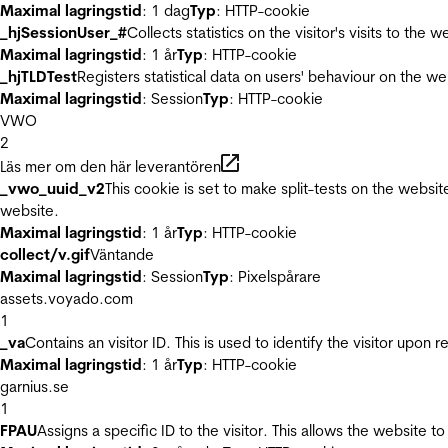
Maximal lagringstid
: 1 dag
Typ
: HTTP-cookie
_hjSessionUser_#
Collects statistics on the visitor's visits to t
Maximal lagringstid
: 1 år
Typ
: HTTP-cookie
_hjTLDTest
Registers statistical data on users' behaviour on the we
Maximal lagringstid
: Session
Typ
: HTTP-cookie
VWO
2
Läs mer om den här leverantören
_vwo_uuid_v2
This cookie is set to make split-tests on the websi
website.
Maximal lagringstid
: 1 år
Typ
: HTTP-cookie
collect/v.gif
Väntande
Maximal lagringstid
: Session
Typ
: Pixelspårare
assets.voyado.com
1
_va
Contains an visitor ID. This is used to identify the visitor upon 
Maximal lagringstid
: 1 år
Typ
: HTTP-cookie
garnius.se
1
FPAU
Assigns a specific ID to the visitor. This allows the website to