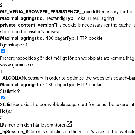
2
M2_VENIA_BROWSER_PERSISTENCE__cartId
Necessary for the 
Maximal lagringstid
: Beständig
Typ
: Lokal HTML-lagring
private_content_version
This cookie is necessary for the cache 
stored on the visitor’s browser.
Maximal lagringstid
: 400 dagar
Typ
: HTTP-cookie
Egenskaper
1
Preferenscookies gör det möjligt för en webbplats att komma ihåg i
www.garnius.se
1
_ALGOLIA
Necessary in order to optimize the website's search-bar
Maximal lagringstid
: 180 dagar
Typ
: HTTP-cookie
Statistik
9
Statistikcookies hjälper webbplatsägare att förstå hur besökare 
Hotjar
3
Läs mer om den här leverantören
_hjSession_#
Collects statistics on the visitor's visits to the we