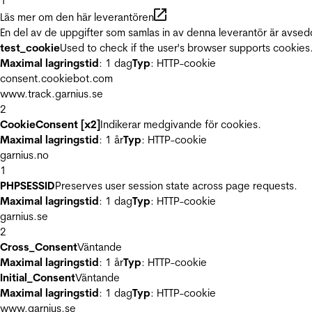
1
Läs mer om den här leverantören
En del av de uppgifter som samlas in av denna leverantör är avsed
test_cookie
Used to check if the user's browser supports cookies
Maximal lagringstid
: 1 dag
Typ
: HTTP-cookie
consent.cookiebot.com
www.track.garnius.se
2
CookieConsent [x2]
Indikerar medgivande för cookies.
Maximal lagringstid
: 1 år
Typ
: HTTP-cookie
garnius.no
1
PHPSESSID
Preserves user session state across page requests.
Maximal lagringstid
: 1 dag
Typ
: HTTP-cookie
garnius.se
2
Cross_Consent
Väntande
Maximal lagringstid
: 1 år
Typ
: HTTP-cookie
Initial_Consent
Väntande
Maximal lagringstid
: 1 dag
Typ
: HTTP-cookie
www.garnius.se