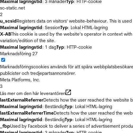
Maximal lagringstid
: 3 månader
Typ
: HTTP-cookie
sc-static.net
2
u_scsid
Registers data on visitors' website-behaviour. This is used 
Maximal lagringstid
: Session
Typ
: Lokal HTML-lagring
X-AB
This cookie is used by the website’s operator in context with 
variation/edition of the site.
Maximal lagringstid
: 1 dag
Typ
: HTTP-cookie
Marknadsföring
27
Marknadsföringscookies används för att spåra webbplatsbesökare.
publicister och tredjepartsannonsörer.
Meta Platforms, Inc.
3
Läs mer om den här leverantören
lastExternalReferrer
Detects how the user reached the website by 
Maximal lagringstid
: Beständig
Typ
: Lokal HTML-lagring
lastExternalReferrerTime
Detects how the user reached the websi
Maximal lagringstid
: Beständig
Typ
: Lokal HTML-lagring
_fbp
Used by Facebook to deliver a series of advertisement product
Maximal lagringstid
: 3 månader
Typ
: HTTP-cookie