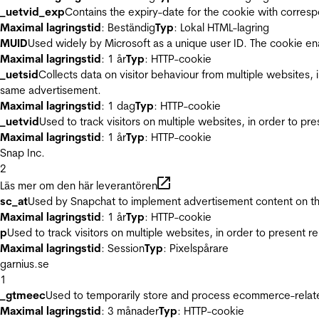
_uetvid_exp
Contains the expiry-date for the cookie with corres
Maximal lagringstid
: Beständig
Typ
: Lokal HTML-lagring
MUID
Used widely by Microsoft as a unique user ID. The cookie en
Maximal lagringstid
: 1 år
Typ
: HTTP-cookie
_uetsid
Collects data on visitor behaviour from multiple websites, 
same advertisement.
Maximal lagringstid
: 1 dag
Typ
: HTTP-cookie
_uetvid
Used to track visitors on multiple websites, in order to pr
Maximal lagringstid
: 1 år
Typ
: HTTP-cookie
Snap Inc.
2
Läs mer om den här leverantören
sc_at
Used by Snapchat to implement advertisement content on the w
Maximal lagringstid
: 1 år
Typ
: HTTP-cookie
p
Used to track visitors on multiple websites, in order to present 
Maximal lagringstid
: Session
Typ
: Pixelspårare
garnius.se
1
_gtmeec
Used to temporarily store and process ecommerce-related 
Maximal lagringstid
: 3 månader
Typ
: HTTP-cookie