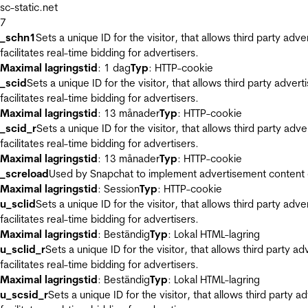
sc-static.net
7
_schn1
Sets a unique ID for the visitor, that allows third party adv
facilitates real-time bidding for advertisers.
Maximal lagringstid
: 1 dag
Typ
: HTTP-cookie
_scid
Sets a unique ID for the visitor, that allows third party adver
facilitates real-time bidding for advertisers.
Maximal lagringstid
: 13 månader
Typ
: HTTP-cookie
_scid_r
Sets a unique ID for the visitor, that allows third party adv
facilitates real-time bidding for advertisers.
Maximal lagringstid
: 13 månader
Typ
: HTTP-cookie
_screload
Used by Snapchat to implement advertisement content on 
Maximal lagringstid
: Session
Typ
: HTTP-cookie
u_sclid
Sets a unique ID for the visitor, that allows third party adv
facilitates real-time bidding for advertisers.
Maximal lagringstid
: Beständig
Typ
: Lokal HTML-lagring
u_sclid_r
Sets a unique ID for the visitor, that allows third party a
facilitates real-time bidding for advertisers.
Maximal lagringstid
: Beständig
Typ
: Lokal HTML-lagring
u_scsid_r
Sets a unique ID for the visitor, that allows third party 