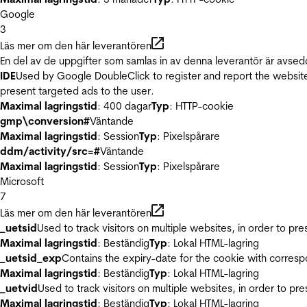
Google
3
Läs mer om den här leverantören
En del av de uppgifter som samlas in av denna leverantör är avsed
IDE
Used by Google DoubleClick to register and report the website u
present targeted ads to the user.
Maximal lagringstid
: 400 dagar
Typ
: HTTP-cookie
gmp\conversion#
Väntande
Maximal lagringstid
: Session
Typ
: Pixelspårare
ddm/activity/src=#
Väntande
Maximal lagringstid
: Session
Typ
: Pixelspårare
Microsoft
7
Läs mer om den här leverantören
_uetsid
Used to track visitors on multiple websites, in order to pr
Maximal lagringstid
: Beständig
Typ
: Lokal HTML-lagring
_uetsid_exp
Contains the expiry-date for the cookie with corres
Maximal lagringstid
: Beständig
Typ
: Lokal HTML-lagring
_uetvid
Used to track visitors on multiple websites, in order to pr
Maximal lagringstid
: Beständig
Typ
: Lokal HTML-lagring