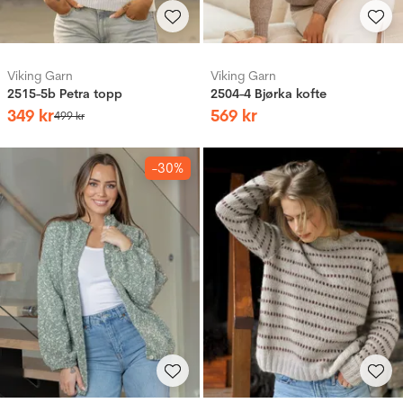
Viking Garn
Viking Garn
2515-5b Petra topp
2504-4 Bjørka kofte
349
kr
569
kr
499
kr
-30%