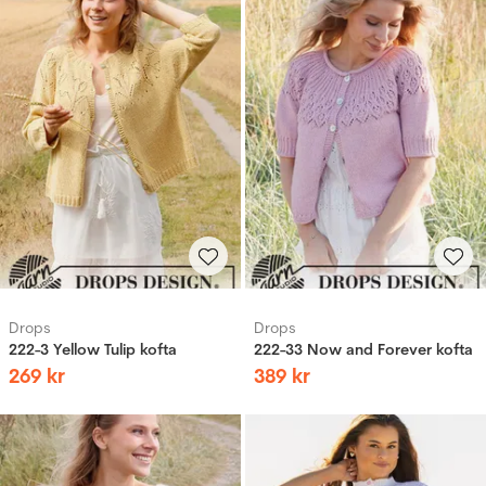
Drops
Drops
222-3 Yellow Tulip kofta
222-33 Now and Forever kofta
269
kr
389
kr