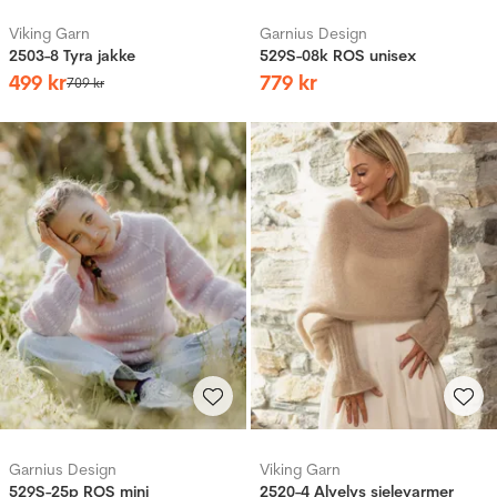
Viking Garn
Garnius Design
2503-8 Tyra jakke
529S-08k ROS unisex
499
kr
779
kr
709
kr
Garnius Design
Viking Garn
529S-25p ROS mini
2520-4 Alvelys sjelevarmer