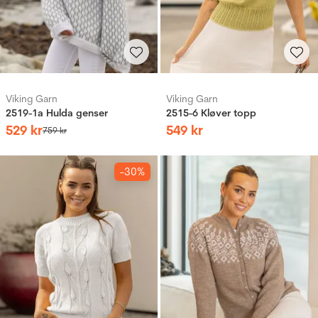
Viking Garn
Viking Garn
2519-1a Hulda genser
2515-6 Kløver topp
529
kr
549
kr
759
kr
-30%