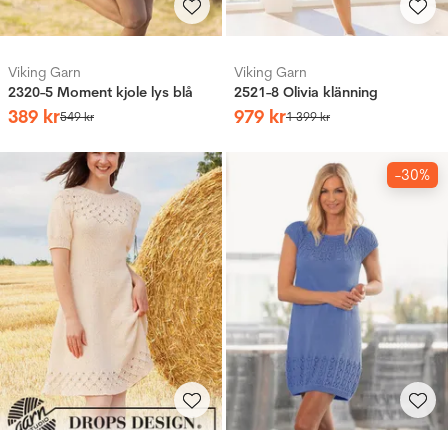
Viking Garn
Viking Garn
2320-5 Moment kjole lys blå
2521-8 Olivia klänning
389
kr
979
kr
549
kr
1
399
kr
-30%