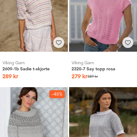
Viking Garn
Viking Garn
2609-1b Sadie t-skjorte
2320-7 Say topp rosa
289
kr
279
kr
389
kr
-48%