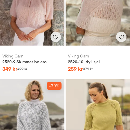
Viking Garn
Viking Garn
2520-9 Skimmer bolero
2520-10 Idyll sjal
349
kr
259
kr
499
kr
379
kr
-30%