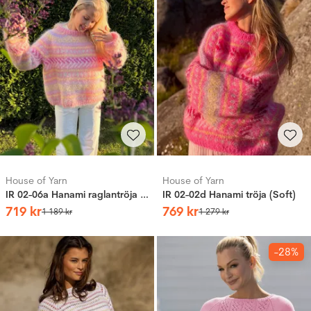
House of Yarn
House of Yarn
IR 02-06a Hanami raglantröja (Soft)
IR 02-02d Hanami tröja (Soft)
719
kr
769
kr
1
189
kr
1
279
kr
-28%