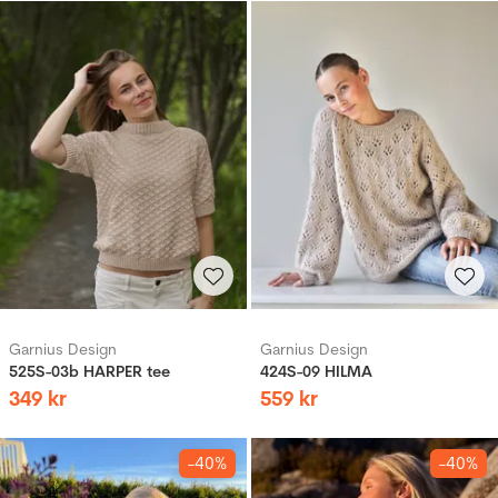
Garnius Design
Garnius Design
525S-03b HARPER tee
424S-09 HILMA
349
kr
559
kr
-40%
-40%