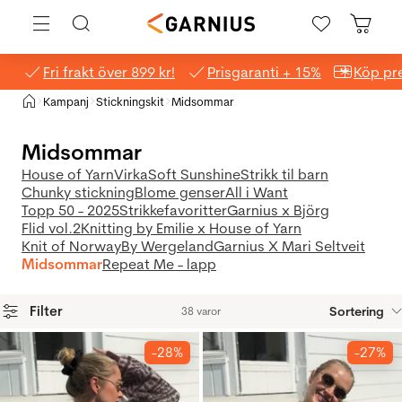
Fri frakt över 899 kr!
Prisgaranti + 15%
Köp pre
Hem
Kampanj
Stickningskit
Midsommar
>
>
>
Midsommar
House of Yarn
Virka
Soft Sunshine
Strikk til barn
Chunky stickning
Blome genser
All i Want
Topp 50 - 2025
Strikkefavoritter
Garnius x Björg
Flid vol.2
Knitting by Emilie x House of Yarn
Knit of Norway
By Wergeland
Garnius X Mari Seltveit
Midsommar
Repeat Me - lapp
Filter
Sortering
38 varor
Produkter
-28%
-27%