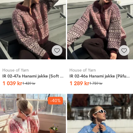
House of Yarn
House of Yarn
IR 02-47a Hanami jakke (Soft og Caness)
IR 02-46a Hanami jakke (Påfugl in Paris og Caness)
1
039
kr
1
289
kr
1
439
kr
1
759
kr
-40%