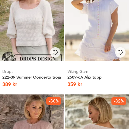
Drops
Viking Garn
222-39 Summer Concerto tröja
2609-6A Alix topp
389
kr
359
kr
-30%
-32%