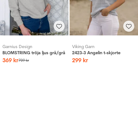
Garnius Design
Viking Garn
BLOMSTRING tröja ljus grå/grå
2423-3 Angelin t-skjorte
369
kr
299
kr
709
kr