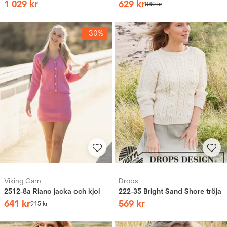
1
029
kr
629
kr
889
kr
-30%
Viking Garn
Drops
2512-8a Riano jacka och kjol
222-35 Bright Sand Shore tröja
641
kr
569
kr
915
kr