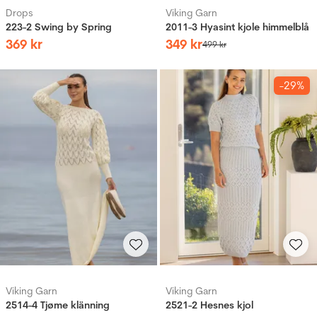
Drops
Viking Garn
223-2 Swing by Spring
2011-3 Hyasint kjole himmelblå
369
kr
349
kr
499
kr
-29%
Viking Garn
Viking Garn
2514-4 Tjøme klänning
2521-2 Hesnes kjol