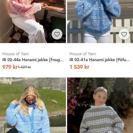
House of Yarn
House of Yarn
IR 02-44a Hanami jakke (Fnugg in Florence)
IR 02-41a Hanami jakke (Påfugl in Paris)
979
kr
1
539
kr
1
629
kr