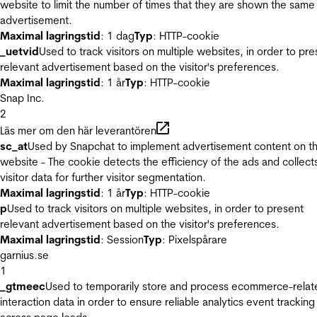
website to limit the number of times that they are shown the same
advertisement.
Maximal lagringstid
: 1 dag
Typ
: HTTP-cookie
_uetvid
Used to track visitors on multiple websites, in order to pre
relevant advertisement based on the visitor's preferences.
Maximal lagringstid
: 1 år
Typ
: HTTP-cookie
Snap Inc.
2
Läs mer om den här leverantören
sc_at
Used by Snapchat to implement advertisement content on t
website - The cookie detects the efficiency of the ads and collect
visitor data for further visitor segmentation.
Maximal lagringstid
: 1 år
Typ
: HTTP-cookie
p
Used to track visitors on multiple websites, in order to present
relevant advertisement based on the visitor's preferences.
Maximal lagringstid
: Session
Typ
: Pixelspårare
garnius.se
1
_gtmeec
Used to temporarily store and process ecommerce-relat
interaction data in order to ensure reliable analytics event tracking