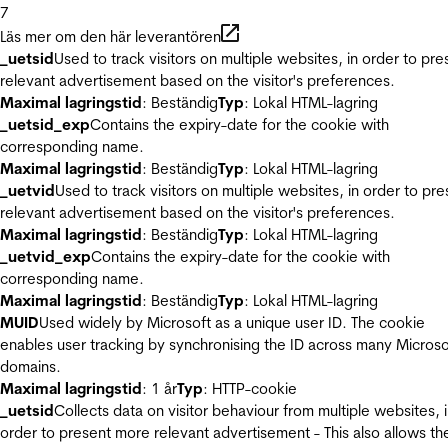
7
Läs mer om den här leverantören
_uetsid
Used to track visitors on multiple websites, in order to pre
relevant advertisement based on the visitor's preferences.
Maximal lagringstid
: Beständig
Typ
: Lokal HTML-lagring
_uetsid_exp
Contains the expiry-date for the cookie with
corresponding name.
Maximal lagringstid
: Beständig
Typ
: Lokal HTML-lagring
_uetvid
Used to track visitors on multiple websites, in order to pre
relevant advertisement based on the visitor's preferences.
Maximal lagringstid
: Beständig
Typ
: Lokal HTML-lagring
_uetvid_exp
Contains the expiry-date for the cookie with
corresponding name.
Maximal lagringstid
: Beständig
Typ
: Lokal HTML-lagring
MUID
Used widely by Microsoft as a unique user ID. The cookie
enables user tracking by synchronising the ID across many Microso
domains.
Maximal lagringstid
: 1 år
Typ
: HTTP-cookie
_uetsid
Collects data on visitor behaviour from multiple websites, 
order to present more relevant advertisement - This also allows th