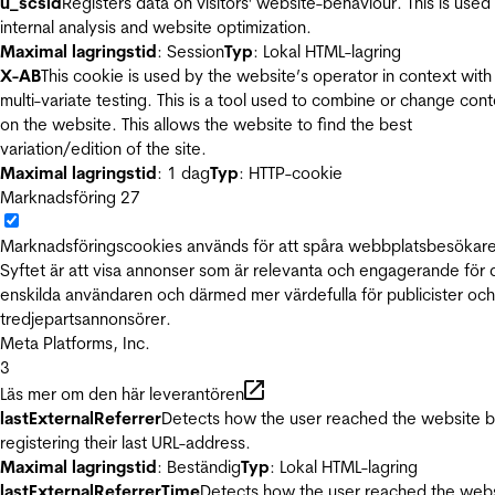
u_scsid
Registers data on visitors' website-behaviour. This is used 
internal analysis and website optimization.
Maximal lagringstid
: Session
Typ
: Lokal HTML-lagring
X-AB
This cookie is used by the website’s operator in context with
multi-variate testing. This is a tool used to combine or change con
on the website. This allows the website to find the best
variation/edition of the site.
Maximal lagringstid
: 1 dag
Typ
: HTTP-cookie
Marknadsföring
27
Marknadsföringscookies används för att spåra webbplatsbesökare
Syftet är att visa annonser som är relevanta och engagerande för
enskilda användaren och därmed mer värdefulla för publicister och
tredjepartsannonsörer.
Meta Platforms, Inc.
3
Läs mer om den här leverantören
lastExternalReferrer
Detects how the user reached the website 
registering their last URL-address.
Maximal lagringstid
: Beständig
Typ
: Lokal HTML-lagring
lastExternalReferrerTime
Detects how the user reached the web