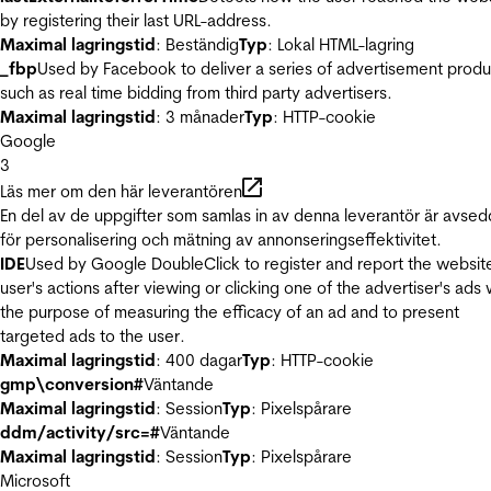
by registering their last URL-address.
Maximal lagringstid
: Beständig
Typ
: Lokal HTML-lagring
_fbp
Used by Facebook to deliver a series of advertisement produ
such as real time bidding from third party advertisers.
Maximal lagringstid
: 3 månader
Typ
: HTTP-cookie
Google
3
Läs mer om den här leverantören
En del av de uppgifter som samlas in av denna leverantör är avse
för personalisering och mätning av annonseringseffektivitet.
IDE
Used by Google DoubleClick to register and report the websit
user's actions after viewing or clicking one of the advertiser's ads 
the purpose of measuring the efficacy of an ad and to present
targeted ads to the user.
Maximal lagringstid
: 400 dagar
Typ
: HTTP-cookie
gmp\conversion#
Väntande
Maximal lagringstid
: Session
Typ
: Pixelspårare
ddm/activity/src=#
Väntande
Maximal lagringstid
: Session
Typ
: Pixelspårare
Microsoft