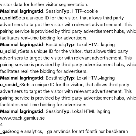
visitor data for further visitor segmentation.
Maximal lagringstid
: Session
Typ
: HTTP-cookie
u_sclid
Sets a unique ID for the visitor, that allows third party
advertisers to target the visitor with relevant advertisement. This
pairing service is provided by third party advertisement hubs, whi
facilitates real-time bidding for advertisers.
Maximal lagringstid
: Beständig
Typ
: Lokal HTML-lagring
u_sclid_r
Sets a unique ID for the visitor, that allows third party
advertisers to target the visitor with relevant advertisement. This
pairing service is provided by third party advertisement hubs, whi
facilitates real-time bidding for advertisers.
Maximal lagringstid
: Beständig
Typ
: Lokal HTML-lagring
u_scsid_r
Sets a unique ID for the visitor, that allows third party
advertisers to target the visitor with relevant advertisement. This
pairing service is provided by third party advertisement hubs, whi
facilitates real-time bidding for advertisers.
Maximal lagringstid
: Session
Typ
: Lokal HTML-lagring
www.track.garnius.se
4
_ga
Google analytics, _ga används för att förstå hur besökaren