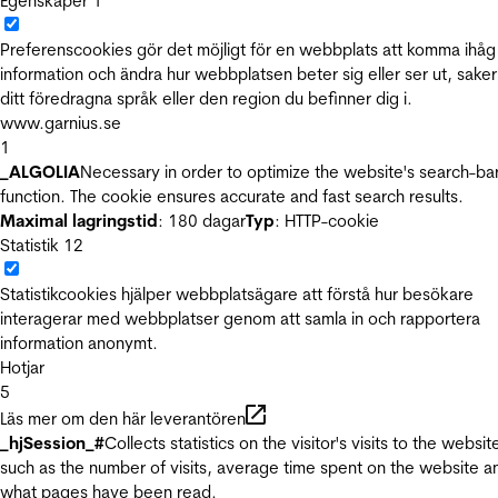
Egenskaper
1
Preferenscookies gör det möjligt för en webbplats att komma ihåg
information och ändra hur webbplatsen beter sig eller ser ut, sake
ditt föredragna språk eller den region du befinner dig i.
www.garnius.se
1
_ALGOLIA
Necessary in order to optimize the website's search-ba
function. The cookie ensures accurate and fast search results.
Maximal lagringstid
: 180 dagar
Typ
: HTTP-cookie
Statistik
12
Statistikcookies hjälper webbplatsägare att förstå hur besökare
interagerar med webbplatser genom att samla in och rapportera
information anonymt.
Hotjar
5
Läs mer om den här leverantören
_hjSession_#
Collects statistics on the visitor's visits to the websit
such as the number of visits, average time spent on the website a
what pages have been read.