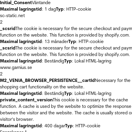
Initial_Consent
Väntande
Maximal lagringstid
: 1 dag
Typ
: HTTP-cookie
sc-static.net
2
_scsrid
The cookie is necessary for the secure checkout and pay
function on the website. This function is provided by shopify.com.
Maximal lagringstid
: 13 månader
Typ
: HTTP-cookie
_scsrid
The cookie is necessary for the secure checkout and pay
function on the website. This function is provided by shopify.com.
Maximal lagringstid
: Beständig
Typ
: Lokal HTML-lagring
www.garnius.se
2
M2_VENIA_BROWSER_PERSISTENCE__cartId
Necessary for the
shopping cart functionality on the website.
Maximal lagringstid
: Beständig
Typ
: Lokal HTML-lagring
private_content_version
This cookie is necessary for the cache
function. A cache is used by the website to optimize the response
between the visitor and the website. The cache is usually stored o
visitor’s browser.
Maximal lagringstid
: 400 dagar
Typ
: HTTP-cookie