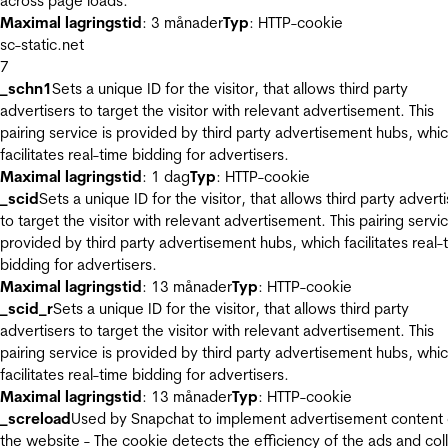
across page loads.
Maximal lagringstid
: 3 månader
Typ
: HTTP-cookie
sc-static.net
7
_schn1
Sets a unique ID for the visitor, that allows third party
advertisers to target the visitor with relevant advertisement. This
pairing service is provided by third party advertisement hubs, whi
facilitates real-time bidding for advertisers.
Maximal lagringstid
: 1 dag
Typ
: HTTP-cookie
_scid
Sets a unique ID for the visitor, that allows third party advert
to target the visitor with relevant advertisement. This pairing servic
provided by third party advertisement hubs, which facilitates real-
bidding for advertisers.
Maximal lagringstid
: 13 månader
Typ
: HTTP-cookie
_scid_r
Sets a unique ID for the visitor, that allows third party
advertisers to target the visitor with relevant advertisement. This
pairing service is provided by third party advertisement hubs, whi
facilitates real-time bidding for advertisers.
Maximal lagringstid
: 13 månader
Typ
: HTTP-cookie
_screload
Used by Snapchat to implement advertisement content
the website - The cookie detects the efficiency of the ads and col