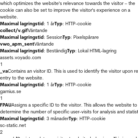
which optimizes the website's relevance towards the visitor – the
cookie can also be set to improve the visitor's experience on a
website.
Maximal lagringstid
: 1 år
Typ
: HTTP-cookie
collect/v.gif
Väntande
Maximal lagringstid
: Session
Typ
: Pixelspårare
vwo_apm_sent
Väntande
Maximal lagringstid
: Beständig
Typ
: Lokal HTML-lagring
assets.voyado.com
1
_va
Contains an visitor ID. This is used to identify the visitor upon r
entry to the website.
Maximal lagringstid
: 1 år
Typ
: HTTP-cookie
garnius.se
1
FPAU
Assigns a specific ID to the visitor. This allows the website to
determine the number of specific user-visits for analysis and statist
Maximal lagringstid
: 3 månader
Typ
: HTTP-cookie
sc-static.net
2