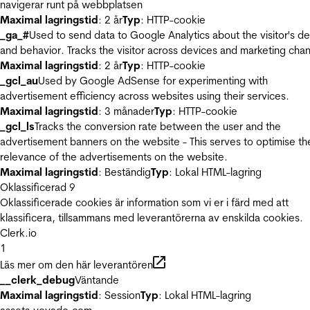
navigerar runt på webbplatsen
Maximal lagringstid
: 2 år
Typ
: HTTP-cookie
_ga_#
Used to send data to Google Analytics about the visitor's d
and behavior. Tracks the visitor across devices and marketing chan
Maximal lagringstid
: 2 år
Typ
: HTTP-cookie
_gcl_au
Used by Google AdSense for experimenting with
advertisement efficiency across websites using their services.
Maximal lagringstid
: 3 månader
Typ
: HTTP-cookie
_gcl_ls
Tracks the conversion rate between the user and the
advertisement banners on the website - This serves to optimise th
relevance of the advertisements on the website.
Maximal lagringstid
: Beständig
Typ
: Lokal HTML-lagring
Oklassificerad
9
Oklassificerade cookies är information som vi er i färd med att
klassificera, tillsammans med leverantörerna av enskilda cookies.
Clerk.io
1
Läs mer om den här leverantören
__clerk_debug
Väntande
Maximal lagringstid
: Session
Typ
: Lokal HTML-lagring