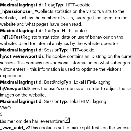
Maximal lagringstid
: 1 dag
Typ
: HTTP-cookie
_hjSessionUser_#
Collects statistics on the visitor's visits to the
website, such as the number of visits, average time spent on the
website and what pages have been read.
Maximal lagringstid
: 1 år
Typ
: HTTP-cookie
_hjTLDTest
Registers statistical data on users' behaviour on the
website. Used for internal analytics by the website operator.
Maximal lagringstid
: Session
Typ
: HTTP-cookie
hjActiveViewportIds
This cookie contains an ID string on the curr
session. This contains non-personal information on what subpages
visitor enters – this information is used to optimize the visitor's
experience.
Maximal lagringstid
: Beständig
Typ
: Lokal HTML-lagring
hjViewportId
Saves the user's screen size in order to adjust the si
images on the website.
Maximal lagringstid
: Session
Typ
: Lokal HTML-lagring
VWO
3
Läs mer om den här leverantören
_vwo_uuid_v2
This cookie is set to make split-tests on the websit