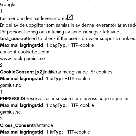
Google
1
Läs mer om den här leverantören
En del av de uppgifter som samlas in av denna leverantör är avse
för personalisering och mätning av annonseringseffektivitet.
test_cookie
Used to check if the user's browser supports cookies
Maximal lagringstid
: 1 dag
Typ
: HTTP-cookie
consent.cookiebot.com
www.track.garnius.se
2
CookieConsent [x2]
Indikerar medgivande för cookies.
Maximal lagringstid
: 1 år
Typ
: HTTP-cookie
garnius.no
1
PHPSESSID
Preserves user session state across page requests.
Maximal lagringstid
: 1 dag
Typ
: HTTP-cookie
garnius.se
2
Cross_Consent
Väntande
Maximal lagringstid
: 1 år
Typ
: HTTP-cookie