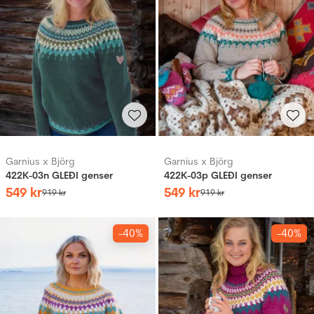
Garnius x Björg
Garnius x Björg
422K-03n GLEÐI genser
422K-03p GLEÐI genser
549
kr
549
kr
919
kr
919
kr
-40%
-40%