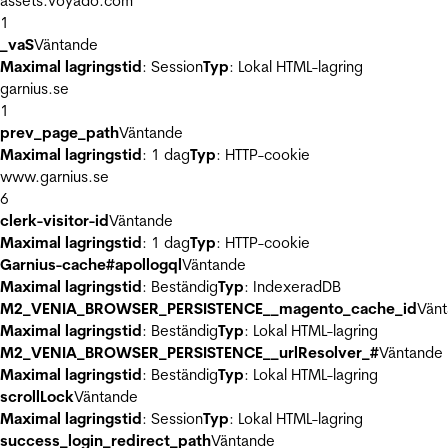
assets.voyado.com
1
_vaS
Väntande
Maximal lagringstid
: Session
Typ
: Lokal HTML-lagring
garnius.se
1
prev_page_path
Väntande
Maximal lagringstid
: 1 dag
Typ
: HTTP-cookie
www.garnius.se
6
clerk-visitor-id
Väntande
Maximal lagringstid
: 1 dag
Typ
: HTTP-cookie
Garnius-cache#apollogql
Väntande
Maximal lagringstid
: Beständig
Typ
: IndexeradDB
M2_VENIA_BROWSER_PERSISTENCE__magento_cache_id
Vän
Maximal lagringstid
: Beständig
Typ
: Lokal HTML-lagring
M2_VENIA_BROWSER_PERSISTENCE__urlResolver_#
Väntande
Maximal lagringstid
: Beständig
Typ
: Lokal HTML-lagring
scrollLock
Väntande
Maximal lagringstid
: Session
Typ
: Lokal HTML-lagring
success_login_redirect_path
Väntande