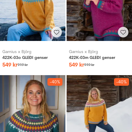
Garnius x Björg
Garnius x Björg
422K-03o GLEÐI genser
422K-03m GLEÐI genser
549
kr
549
kr
919
kr
919
kr
-40%
-40%