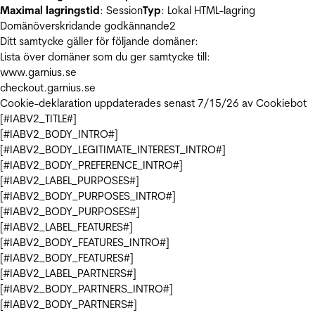
Maximal lagringstid
: Session
Typ
: Lokal HTML-lagring
Domänöverskridande godkännande
2
Ditt samtycke gäller för följande domäner:
Lista över domäner som du ger samtycke till:
www.garnius.se
checkout.garnius.se
Cookie-deklaration uppdaterades senast 7/15/26 av
Cookiebot
[#IABV2_TITLE#]
[#IABV2_BODY_INTRO#]
[#IABV2_BODY_LEGITIMATE_INTEREST_INTRO#]
[#IABV2_BODY_PREFERENCE_INTRO#]
[#IABV2_LABEL_PURPOSES#]
[#IABV2_BODY_PURPOSES_INTRO#]
[#IABV2_BODY_PURPOSES#]
[#IABV2_LABEL_FEATURES#]
[#IABV2_BODY_FEATURES_INTRO#]
[#IABV2_BODY_FEATURES#]
[#IABV2_LABEL_PARTNERS#]
[#IABV2_BODY_PARTNERS_INTRO#]
[#IABV2_BODY_PARTNERS#]