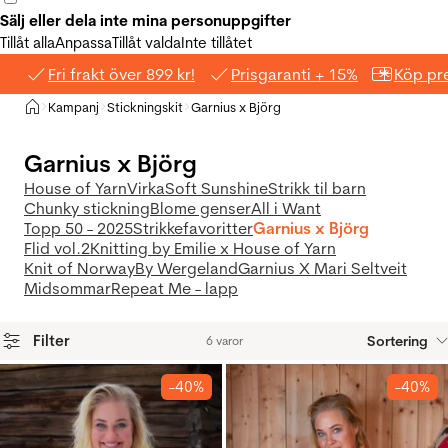
Sälj eller dela inte mina personuppgifter
Tillåt alla
Anpassa
Tillåt valda
Inte tillåtet
Fri frakt över 899 kr!
Prisgaranti + 15%
Köp pre
Hem
Kampanj
Stickningskit
Garnius x Björg
>
>
>
Garnius x Björg
House of Yarn
Virka
Soft Sunshine
Strikk til barn
Chunky stickning
Blome genser
All i Want
Topp 50 - 2025
Strikkefavoritter
Garnius x Björg
Flid vol.2
Knitting by Emilie x House of Yarn
Knit of Norway
By Wergeland
Garnius X Mari Seltveit
Midsommar
Repeat Me - lapp
Filter
Sortering
6 varor
Produkter
-40%
-40%