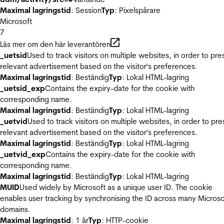
Maximal lagringstid
: Session
Typ
: Pixelspårare
Microsoft
7
Läs mer om den här leverantören
_uetsid
Used to track visitors on multiple websites, in order to pre
relevant advertisement based on the visitor's preferences.
Maximal lagringstid
: Beständig
Typ
: Lokal HTML-lagring
_uetsid_exp
Contains the expiry-date for the cookie with
corresponding name.
Maximal lagringstid
: Beständig
Typ
: Lokal HTML-lagring
_uetvid
Used to track visitors on multiple websites, in order to pre
relevant advertisement based on the visitor's preferences.
Maximal lagringstid
: Beständig
Typ
: Lokal HTML-lagring
_uetvid_exp
Contains the expiry-date for the cookie with
corresponding name.
Maximal lagringstid
: Beständig
Typ
: Lokal HTML-lagring
MUID
Used widely by Microsoft as a unique user ID. The cookie
enables user tracking by synchronising the ID across many Microso
domains.
Maximal lagringstid
: 1 år
Typ
: HTTP-cookie