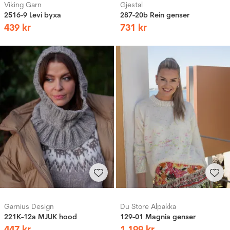
Viking Garn
Gjestal
2516-9 Levi byxa
287-20b Rein genser
439
kr
731
kr
Garnius Design
Du Store Alpakka
221K-12a MJUK hood
129-01 Magnia genser
447
kr
1
199
kr