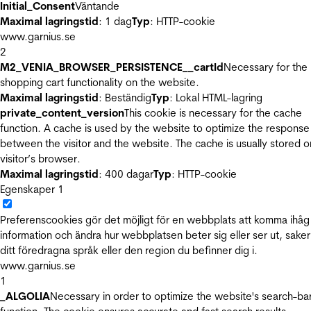
Initial_Consent
Väntande
Maximal lagringstid
: 1 dag
Typ
: HTTP-cookie
www.garnius.se
2
M2_VENIA_BROWSER_PERSISTENCE__cartId
Necessary for the
shopping cart functionality on the website.
Maximal lagringstid
: Beständig
Typ
: Lokal HTML-lagring
private_content_version
This cookie is necessary for the cache
function. A cache is used by the website to optimize the response
between the visitor and the website. The cache is usually stored o
visitor’s browser.
Maximal lagringstid
: 400 dagar
Typ
: HTTP-cookie
Egenskaper
1
Preferenscookies gör det möjligt för en webbplats att komma ihåg
information och ändra hur webbplatsen beter sig eller ser ut, sake
ditt föredragna språk eller den region du befinner dig i.
www.garnius.se
1
_ALGOLIA
Necessary in order to optimize the website's search-ba