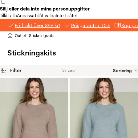
Sälj eller dela inte mina personuppgifter
Tillåt alla
Anpassa
Tillåt valda
Inte tillåtet
Fri frakt över 899 kr!
Prisgaranti + 15%
Köp pre
Hem
Outlet
Stickningskits
>
>
Stickningskits
Filter
Sortering
59 varor
Produkter