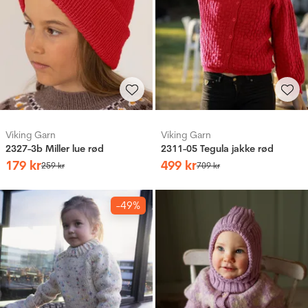
Viking Garn
Viking Garn
2327-3b Miller lue rød
2311-05 Tegula jakke rød
179
kr
499
kr
259
kr
709
kr
-49%