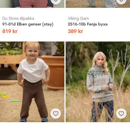
Du Store Alpakka
Viking Garn
91-01d Elben genser (stay)
2516-10b Fenja byxa
819
kr
389
kr