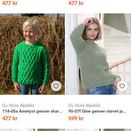
477
kr
477
kr
Du Store Alpakka
Du Store Alpakka
114-05a Ametyst genser skarp grønn
90-07f Gine genser støvet jadegrønn
477
kr
599
kr