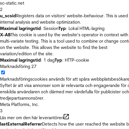
sc-static.net
2
u_scsid
Registers data on visitors' website-behaviour. This is used 
internal analysis and website optimization.
Maximal lagringstid
: Session
Typ
: Lokal HTML-lagring
X-AB
This cookie is used by the website’s operator in context with
multi-variate testing. This is a tool used to combine or change con
on the website. This allows the website to find the best
variation/edition of the site.
Maximal lagringstid
: 1 dag
Typ
: HTTP-cookie
Marknadsföring
27
Marknadsföringscookies används för att spåra webbplatsbesökare
Syftet är att visa annonser som är relevanta och engagerande för
enskilda användaren och därmed mer värdefulla för publicister och
tredjepartsannonsörer.
Meta Platforms, Inc.
3
Läs mer om den här leverantören
lastExternalReferrer
Detects how the user reached the website 