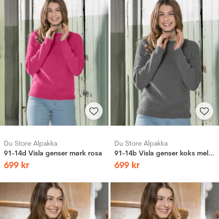
Du Store Alpakka
Du Store Alpakka
91-14d Visla genser mørk rosa
91-14b Visla genser koks melert
699
kr
699
kr