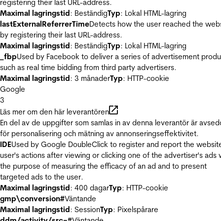
registering their last URL-address.
Maximal lagringstid
: Beständig
Typ
: Lokal HTML-lagring
lastExternalReferrerTime
Detects how the user reached the web
by registering their last URL-address.
Maximal lagringstid
: Beständig
Typ
: Lokal HTML-lagring
_fbp
Used by Facebook to deliver a series of advertisement produ
such as real time bidding from third party advertisers.
Maximal lagringstid
: 3 månader
Typ
: HTTP-cookie
Google
3
Läs mer om den här leverantören
En del av de uppgifter som samlas in av denna leverantör är avse
för personalisering och mätning av annonseringseffektivitet.
IDE
Used by Google DoubleClick to register and report the websit
user's actions after viewing or clicking one of the advertiser's ads 
the purpose of measuring the efficacy of an ad and to present
targeted ads to the user.
Maximal lagringstid
: 400 dagar
Typ
: HTTP-cookie
gmp\conversion#
Väntande
Maximal lagringstid
: Session
Typ
: Pixelspårare
ddm/activity/src=#
Väntande