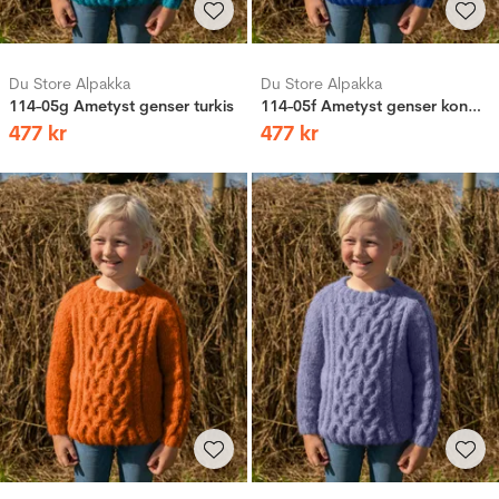
Du Store Alpakka
Du Store Alpakka
114-05g Ametyst genser turkis
114-05f Ametyst genser kongeblå
477
kr
477
kr