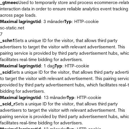
_gtmeec
Used to temporarily store and process ecommerce-relat
interaction data in order to ensure reliable analytics event tracking
across page loads.
Maximal lagringstid
: 3 månader
Typ
: HTTP-cookie
sc-static.net
7
_schn1
Sets a unique ID for the visitor, that allows third party
advertisers to target the visitor with relevant advertisement. This
pairing service is provided by third party advertisement hubs, whi
facilitates real-time bidding for advertisers.
Maximal lagringstid
: 1 dag
Typ
: HTTP-cookie
_scid
Sets a unique ID for the visitor, that allows third party advert
to target the visitor with relevant advertisement. This pairing servic
provided by third party advertisement hubs, which facilitates real-
bidding for advertisers.
Maximal lagringstid
: 13 månader
Typ
: HTTP-cookie
_scid_r
Sets a unique ID for the visitor, that allows third party
advertisers to target the visitor with relevant advertisement. This
pairing service is provided by third party advertisement hubs, whi
facilitates real-time bidding for advertisers.