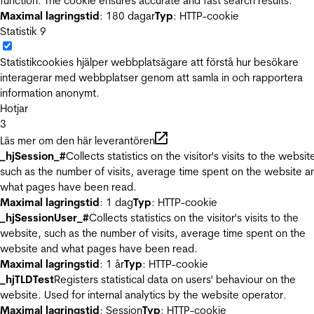
function. The cookie ensures accurate and fast search results.
Maximal lagringstid
: 180 dagar
Typ
: HTTP-cookie
Statistik
9
Statistikcookies hjälper webbplatsägare att förstå hur besökare
interagerar med webbplatser genom att samla in och rapportera
information anonymt.
Hotjar
3
Läs mer om den här leverantören
_hjSession_#
Collects statistics on the visitor's visits to the websit
such as the number of visits, average time spent on the website a
what pages have been read.
Maximal lagringstid
: 1 dag
Typ
: HTTP-cookie
_hjSessionUser_#
Collects statistics on the visitor's visits to the
website, such as the number of visits, average time spent on the
website and what pages have been read.
Maximal lagringstid
: 1 år
Typ
: HTTP-cookie
_hjTLDTest
Registers statistical data on users' behaviour on the
website. Used for internal analytics by the website operator.
Maximal lagringstid
: Session
Typ
: HTTP-cookie