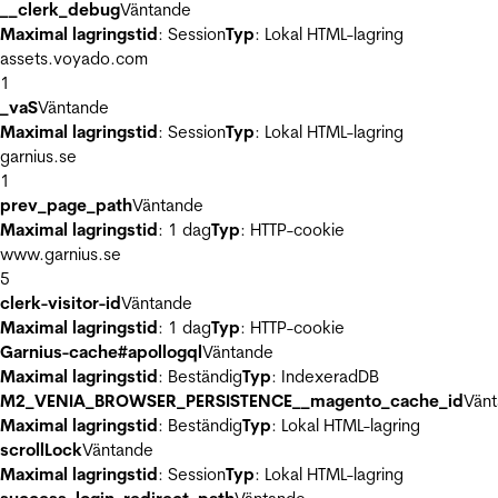
__clerk_debug
Väntande
Maximal lagringstid
: Session
Typ
: Lokal HTML-lagring
assets.voyado.com
1
_vaS
Väntande
Maximal lagringstid
: Session
Typ
: Lokal HTML-lagring
garnius.se
1
prev_page_path
Väntande
Maximal lagringstid
: 1 dag
Typ
: HTTP-cookie
www.garnius.se
5
clerk-visitor-id
Väntande
Maximal lagringstid
: 1 dag
Typ
: HTTP-cookie
Garnius-cache#apollogql
Väntande
Maximal lagringstid
: Beständig
Typ
: IndexeradDB
M2_VENIA_BROWSER_PERSISTENCE__magento_cache_id
Vän
Maximal lagringstid
: Beständig
Typ
: Lokal HTML-lagring
scrollLock
Väntande
Maximal lagringstid
: Session
Typ
: Lokal HTML-lagring