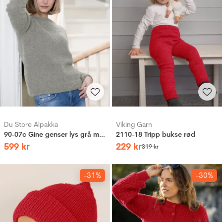
Du Store Alpakka
Viking Garn
90-07c Gine genser lys grå melert
2110-18 Tripp bukse rød
599
kr
229
kr
319
kr
-31%
-30%