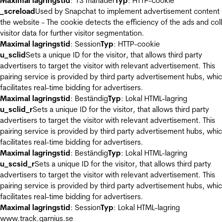
Maximal lagringstid
: 13 månader
Typ
: HTTP-cookie
_screload
Used by Snapchat to implement advertisement content
the website - The cookie detects the efficiency of the ads and col
visitor data for further visitor segmentation.
Maximal lagringstid
: Session
Typ
: HTTP-cookie
u_sclid
Sets a unique ID for the visitor, that allows third party
advertisers to target the visitor with relevant advertisement. This
pairing service is provided by third party advertisement hubs, whi
facilitates real-time bidding for advertisers.
Maximal lagringstid
: Beständig
Typ
: Lokal HTML-lagring
u_sclid_r
Sets a unique ID for the visitor, that allows third party
advertisers to target the visitor with relevant advertisement. This
pairing service is provided by third party advertisement hubs, whi
facilitates real-time bidding for advertisers.
Maximal lagringstid
: Beständig
Typ
: Lokal HTML-lagring
u_scsid_r
Sets a unique ID for the visitor, that allows third party
advertisers to target the visitor with relevant advertisement. This
pairing service is provided by third party advertisement hubs, whi
facilitates real-time bidding for advertisers.
Maximal lagringstid
: Session
Typ
: Lokal HTML-lagring
www.track.garnius.se