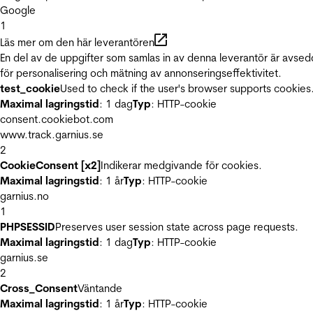
Google
1
Läs mer om den här leverantören
En del av de uppgifter som samlas in av denna leverantör är avse
för personalisering och mätning av annonseringseffektivitet.
test_cookie
Used to check if the user's browser supports cookies
Maximal lagringstid
: 1 dag
Typ
: HTTP-cookie
consent.cookiebot.com
www.track.garnius.se
2
CookieConsent [x2]
Indikerar medgivande för cookies.
Maximal lagringstid
: 1 år
Typ
: HTTP-cookie
garnius.no
1
PHPSESSID
Preserves user session state across page requests.
Maximal lagringstid
: 1 dag
Typ
: HTTP-cookie
garnius.se
2
Cross_Consent
Väntande
Maximal lagringstid
: 1 år
Typ
: HTTP-cookie