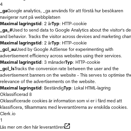
4
_ga
Google analytics, _ga används för att förstå hur besökaren
navigerar runt på webbplatsen
Maximal lagringstid
: 2 år
Typ
: HTTP-cookie
_ga_#
Used to send data to Google Analytics about the visitor's d
and behavior. Tracks the visitor across devices and marketing chan
Maximal lagringstid
: 2 år
Typ
: HTTP-cookie
_gcl_au
Used by Google AdSense for experimenting with
advertisement efficiency across websites using their services.
Maximal lagringstid
: 3 månader
Typ
: HTTP-cookie
_gcl_ls
Tracks the conversion rate between the user and the
advertisement banners on the website - This serves to optimise th
relevance of the advertisements on the website.
Maximal lagringstid
: Beständig
Typ
: Lokal HTML-lagring
Oklassificerad
8
Oklassificerade cookies är information som vi er i färd med att
klassificera, tillsammans med leverantörerna av enskilda cookies.
Clerk.io
1
Läs mer om den här leverantören