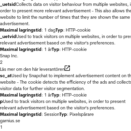
_uetsid
Collects data on visitor behaviour from multiple websites, 
order to present more relevant advertisement - This also allows th
website to limit the number of times that they are shown the same
advertisement.
Maximal lagringstid
: 1 dag
Typ
: HTTP-cookie
_uetvid
Used to track visitors on multiple websites, in order to pre
relevant advertisement based on the visitor's preferences.
Maximal lagringstid
: 1 år
Typ
: HTTP-cookie
Snap Inc.
2
Läs mer om den här leverantören
sc_at
Used by Snapchat to implement advertisement content on t
website - The cookie detects the efficiency of the ads and collect
visitor data for further visitor segmentation.
Maximal lagringstid
: 1 år
Typ
: HTTP-cookie
p
Used to track visitors on multiple websites, in order to present
relevant advertisement based on the visitor's preferences.
Maximal lagringstid
: Session
Typ
: Pixelspårare
garnius.se
1