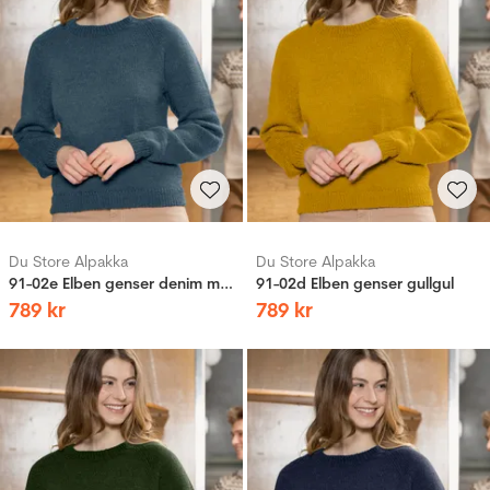
Du Store Alpakka
Du Store Alpakka
91-02e Elben genser denim melert
91-02d Elben genser gullgul
789
kr
789
kr