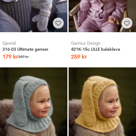
Gjestal
Garnius Design
316-03 Ultimate genser
421K-15c LILLE balaklava
179
kr
259
kr
349
kr