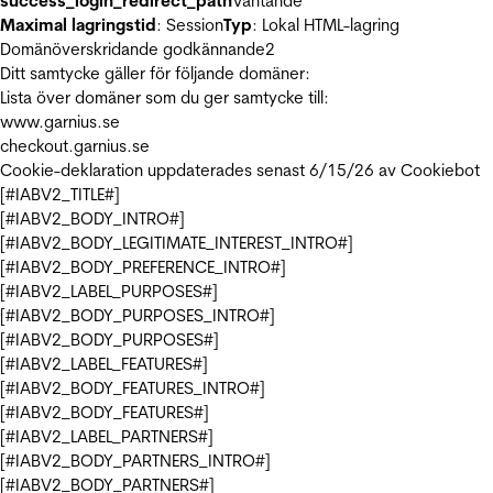
success_login_redirect_path
Väntande
Maximal lagringstid
: Session
Typ
: Lokal HTML-lagring
Domänöverskridande godkännande
2
Ditt samtycke gäller för följande domäner:
Lista över domäner som du ger samtycke till:
www.garnius.se
checkout.garnius.se
Cookie-deklaration uppdaterades senast 6/15/26 av
Cookiebot
[#IABV2_TITLE#]
[#IABV2_BODY_INTRO#]
[#IABV2_BODY_LEGITIMATE_INTEREST_INTRO#]
[#IABV2_BODY_PREFERENCE_INTRO#]
[#IABV2_LABEL_PURPOSES#]
[#IABV2_BODY_PURPOSES_INTRO#]
[#IABV2_BODY_PURPOSES#]
[#IABV2_LABEL_FEATURES#]
[#IABV2_BODY_FEATURES_INTRO#]
[#IABV2_BODY_FEATURES#]
[#IABV2_LABEL_PARTNERS#]
[#IABV2_BODY_PARTNERS_INTRO#]
[#IABV2_BODY_PARTNERS#]