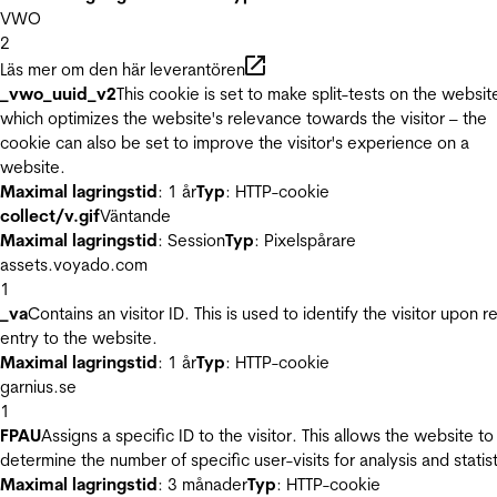
VWO
2
Läs mer om den här leverantören
_vwo_uuid_v2
This cookie is set to make split-tests on the websit
which optimizes the website's relevance towards the visitor – the
cookie can also be set to improve the visitor's experience on a
website.
Maximal lagringstid
: 1 år
Typ
: HTTP-cookie
collect/v.gif
Väntande
Maximal lagringstid
: Session
Typ
: Pixelspårare
assets.voyado.com
1
_va
Contains an visitor ID. This is used to identify the visitor upon r
entry to the website.
Maximal lagringstid
: 1 år
Typ
: HTTP-cookie
garnius.se
1
FPAU
Assigns a specific ID to the visitor. This allows the website to
determine the number of specific user-visits for analysis and statist
Maximal lagringstid
: 3 månader
Typ
: HTTP-cookie