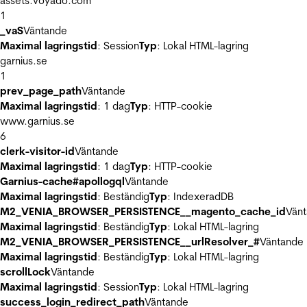
assets.voyado.com
1
_vaS
Väntande
Maximal lagringstid
: Session
Typ
: Lokal HTML-lagring
garnius.se
1
prev_page_path
Väntande
Maximal lagringstid
: 1 dag
Typ
: HTTP-cookie
www.garnius.se
6
clerk-visitor-id
Väntande
Maximal lagringstid
: 1 dag
Typ
: HTTP-cookie
Garnius-cache#apollogql
Väntande
Maximal lagringstid
: Beständig
Typ
: IndexeradDB
M2_VENIA_BROWSER_PERSISTENCE__magento_cache_id
Vän
Maximal lagringstid
: Beständig
Typ
: Lokal HTML-lagring
M2_VENIA_BROWSER_PERSISTENCE__urlResolver_#
Väntande
Maximal lagringstid
: Beständig
Typ
: Lokal HTML-lagring
scrollLock
Väntande
Maximal lagringstid
: Session
Typ
: Lokal HTML-lagring
success_login_redirect_path
Väntande