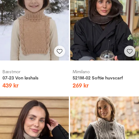
Bæstmor
Mimilano
07-23 Von løshals
521M-02 Softie huvscarf
439
kr
269
kr