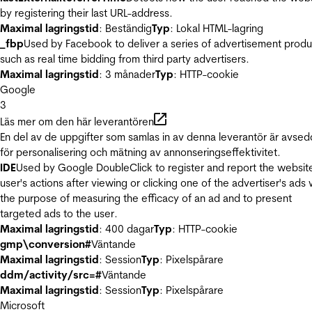
by registering their last URL-address.
Maximal lagringstid
: Beständig
Typ
: Lokal HTML-lagring
_fbp
Used by Facebook to deliver a series of advertisement produ
such as real time bidding from third party advertisers.
Maximal lagringstid
: 3 månader
Typ
: HTTP-cookie
Google
3
Läs mer om den här leverantören
En del av de uppgifter som samlas in av denna leverantör är avse
för personalisering och mätning av annonseringseffektivitet.
IDE
Used by Google DoubleClick to register and report the websit
user's actions after viewing or clicking one of the advertiser's ads 
the purpose of measuring the efficacy of an ad and to present
targeted ads to the user.
Maximal lagringstid
: 400 dagar
Typ
: HTTP-cookie
gmp\conversion#
Väntande
Maximal lagringstid
: Session
Typ
: Pixelspårare
ddm/activity/src=#
Väntande
Maximal lagringstid
: Session
Typ
: Pixelspårare
Microsoft