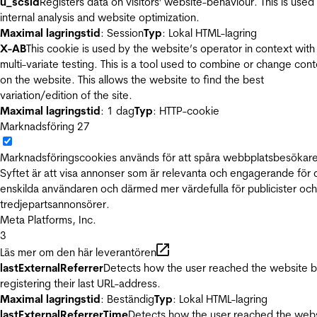
u_scsid
Registers data on visitors' website-behaviour. This is used 
internal analysis and website optimization.
Maximal lagringstid
: Session
Typ
: Lokal HTML-lagring
X-AB
This cookie is used by the website’s operator in context with
multi-variate testing. This is a tool used to combine or change con
on the website. This allows the website to find the best
variation/edition of the site.
Maximal lagringstid
: 1 dag
Typ
: HTTP-cookie
Marknadsföring
27
Marknadsföringscookies används för att spåra webbplatsbesökare
Syftet är att visa annonser som är relevanta och engagerande för
enskilda användaren och därmed mer värdefulla för publicister och
tredjepartsannonsörer.
Meta Platforms, Inc.
3
Läs mer om den här leverantören
lastExternalReferrer
Detects how the user reached the website 
registering their last URL-address.
Maximal lagringstid
: Beständig
Typ
: Lokal HTML-lagring
lastExternalReferrerTime
Detects how the user reached the web