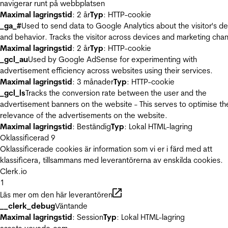
navigerar runt på webbplatsen
Maximal lagringstid
: 2 år
Typ
: HTTP-cookie
_ga_#
Used to send data to Google Analytics about the visitor's d
and behavior. Tracks the visitor across devices and marketing chan
Maximal lagringstid
: 2 år
Typ
: HTTP-cookie
_gcl_au
Used by Google AdSense for experimenting with
advertisement efficiency across websites using their services.
Maximal lagringstid
: 3 månader
Typ
: HTTP-cookie
_gcl_ls
Tracks the conversion rate between the user and the
advertisement banners on the website - This serves to optimise th
relevance of the advertisements on the website.
Maximal lagringstid
: Beständig
Typ
: Lokal HTML-lagring
Oklassificerad
9
Oklassificerade cookies är information som vi er i färd med att
klassificera, tillsammans med leverantörerna av enskilda cookies.
Clerk.io
1
Läs mer om den här leverantören
__clerk_debug
Väntande
Maximal lagringstid
: Session
Typ
: Lokal HTML-lagring