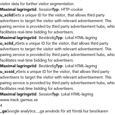
visitor data for further visitor segmentation.
Maximal lagringstid
: Session
Typ
: HTTP-cookie
u_sclid
Sets a unique ID for the visitor, that allows third party
advertisers to target the visitor with relevant advertisement. This
pairing service is provided by third party advertisement hubs, whi
facilitates real-time bidding for advertisers.
Maximal lagringstid
: Beständig
Typ
: Lokal HTML-lagring
u_sclid_r
Sets a unique ID for the visitor, that allows third party
advertisers to target the visitor with relevant advertisement. This
pairing service is provided by third party advertisement hubs, whi
facilitates real-time bidding for advertisers.
Maximal lagringstid
: Beständig
Typ
: Lokal HTML-lagring
u_scsid_r
Sets a unique ID for the visitor, that allows third party
advertisers to target the visitor with relevant advertisement. This
pairing service is provided by third party advertisement hubs, whi
facilitates real-time bidding for advertisers.
Maximal lagringstid
: Session
Typ
: Lokal HTML-lagring
www.track.garnius.se
4
_ga
Google analytics, _ga används för att förstå hur besökaren