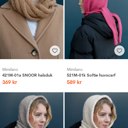
Mimilano
Mimilano
421M-01a SNOOR halsduk
521M-01k Softie huvscarf
369
kr
589
kr