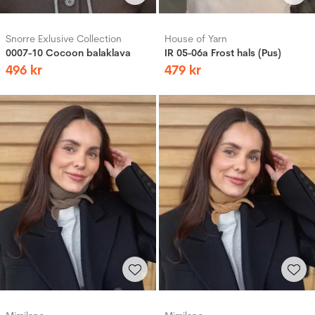
Snorre Exlusive Collection
House of Yarn
0007-10 Cocoon balaklava
IR 05-06a Frost hals (Pus)
496
kr
479
kr