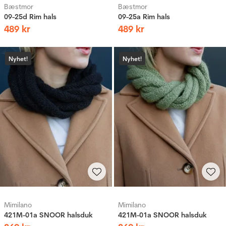
Bæstmor
Bæstmor
09-25d Rim hals
09-25a Rim hals
489
kr
489
kr
Nyhet!
Nyhet!
Mimilano
Mimilano
421M-01a SNOOR halsduk
421M-01a SNOOR halsduk