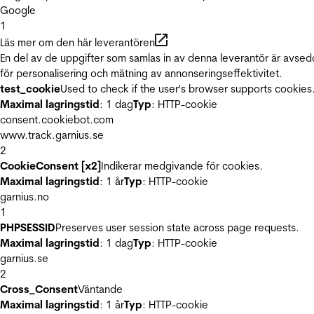
Google
1
Läs mer om den här leverantören
En del av de uppgifter som samlas in av denna leverantör är avse
för personalisering och mätning av annonseringseffektivitet.
test_cookie
Used to check if the user's browser supports cookies
Maximal lagringstid
: 1 dag
Typ
: HTTP-cookie
consent.cookiebot.com
www.track.garnius.se
2
CookieConsent [x2]
Indikerar medgivande för cookies.
Maximal lagringstid
: 1 år
Typ
: HTTP-cookie
garnius.no
1
PHPSESSID
Preserves user session state across page requests.
Maximal lagringstid
: 1 dag
Typ
: HTTP-cookie
garnius.se
2
Cross_Consent
Väntande
Maximal lagringstid
: 1 år
Typ
: HTTP-cookie