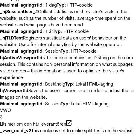
Maximal lagringstid
: 1 dag
Typ
: HTTP-cookie
_hjSessionUser_#
Collects statistics on the visitor's visits to the
website, such as the number of visits, average time spent on the
website and what pages have been read.
Maximal lagringstid
: 1 år
Typ
: HTTP-cookie
_hjTLDTest
Registers statistical data on users' behaviour on the
website. Used for internal analytics by the website operator.
Maximal lagringstid
: Session
Typ
: HTTP-cookie
hjActiveViewportIds
This cookie contains an ID string on the curr
session. This contains non-personal information on what subpages
visitor enters – this information is used to optimize the visitor's
experience.
Maximal lagringstid
: Beständig
Typ
: Lokal HTML-lagring
hjViewportId
Saves the user's screen size in order to adjust the si
images on the website.
Maximal lagringstid
: Session
Typ
: Lokal HTML-lagring
VWO
3
Läs mer om den här leverantören
_vwo_uuid_v2
This cookie is set to make split-tests on the websit