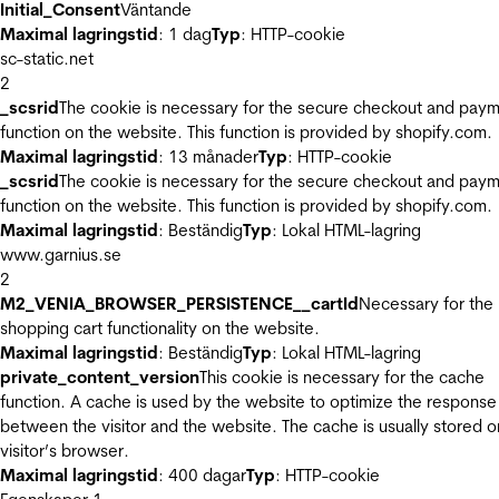
Initial_Consent
Väntande
Maximal lagringstid
: 1 dag
Typ
: HTTP-cookie
sc-static.net
2
_scsrid
The cookie is necessary for the secure checkout and pay
function on the website. This function is provided by shopify.com.
Maximal lagringstid
: 13 månader
Typ
: HTTP-cookie
_scsrid
The cookie is necessary for the secure checkout and pay
function on the website. This function is provided by shopify.com.
Maximal lagringstid
: Beständig
Typ
: Lokal HTML-lagring
www.garnius.se
2
M2_VENIA_BROWSER_PERSISTENCE__cartId
Necessary for the
shopping cart functionality on the website.
Maximal lagringstid
: Beständig
Typ
: Lokal HTML-lagring
private_content_version
This cookie is necessary for the cache
function. A cache is used by the website to optimize the response
between the visitor and the website. The cache is usually stored o
visitor’s browser.
Maximal lagringstid
: 400 dagar
Typ
: HTTP-cookie