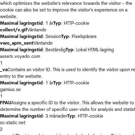
which optimizes the website's relevance towards the visitor – the
cookie can also be set to improve the visitor's experience on a
website.
Maximal lagringstid
: 1 år
Typ
: HTTP-cookie
collect/v.gif
Väntande
Maximal lagringstid
: Session
Typ
: Pixelspårare
vwo_apm_sent
Väntande
Maximal lagringstid
: Beständig
Typ
: Lokal HTML-lagring
assets.voyado.com
1
_va
Contains an visitor ID. This is used to identify the visitor upon r
entry to the website.
Maximal lagringstid
: 1 år
Typ
: HTTP-cookie
garnius.se
1
FPAU
Assigns a specific ID to the visitor. This allows the website to
determine the number of specific user-visits for analysis and statist
Maximal lagringstid
: 3 månader
Typ
: HTTP-cookie
sc-static.net
2