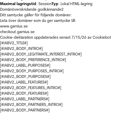
Maximal lagringstid
: Session
Typ
: Lokal HTML-lagring
Domänöverskridande godkännande
2
Ditt samtycke gäller för följande domäner:
Lista över domäner som du ger samtycke till:
www.garnius.se
checkout.garnius.se
Cookie-deklaration uppdaterades senast 7/15/26 av
Cookiebot
[#IABV2_TITLE#]
[#IABV2_BODY_INTRO#]
[#IABV2_BODY_LEGITIMATE_INTEREST_INTRO#]
[#IABV2_BODY_PREFERENCE_INTRO#]
[#IABV2_LABEL_PURPOSES#]
[#IABV2_BODY_PURPOSES_INTRO#]
[#IABV2_BODY_PURPOSES#]
[#IABV2_LABEL_FEATURES#]
[#IABV2_BODY_FEATURES_INTRO#]
[#IABV2_BODY_FEATURES#]
[#IABV2_LABEL_PARTNERS#]
[#IABV2_BODY_PARTNERS_INTRO#]
[#IABV2_BODY_PARTNERS#]