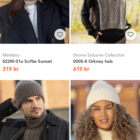
Mimilano
Snorre Exlusive Collection
522M-01a Softie Sunset
0005-8 Orkney hals
319
kr
619
kr