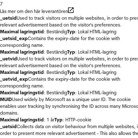
7
Läs mer om den här leverantören
_uetsid
Used to track visitors on multiple websites, in order to pre
relevant advertisement based on the visitor's preferences.
Maximal lagringstid
: Beständig
Typ
: Lokal HTML-lagring
_uetsid_exp
Contains the expiry-date for the cookie with
corresponding name.
Maximal lagringstid
: Beständig
Typ
: Lokal HTML-lagring
_uetvid
Used to track visitors on multiple websites, in order to pre
relevant advertisement based on the visitor's preferences.
Maximal lagringstid
: Beständig
Typ
: Lokal HTML-lagring
_uetvid_exp
Contains the expiry-date for the cookie with
corresponding name.
Maximal lagringstid
: Beständig
Typ
: Lokal HTML-lagring
MUID
Used widely by Microsoft as a unique user ID. The cookie
enables user tracking by synchronising the ID across many Microso
domains.
Maximal lagringstid
: 1 år
Typ
: HTTP-cookie
_uetsid
Collects data on visitor behaviour from multiple websites, 
order to present more relevant advertisement - This also allows th