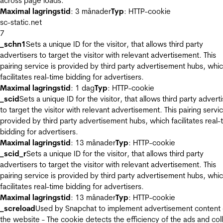
across page loads.
Maximal lagringstid
: 3 månader
Typ
: HTTP-cookie
sc-static.net
7
_schn1
Sets a unique ID for the visitor, that allows third party
advertisers to target the visitor with relevant advertisement. This
pairing service is provided by third party advertisement hubs, whi
facilitates real-time bidding for advertisers.
Maximal lagringstid
: 1 dag
Typ
: HTTP-cookie
_scid
Sets a unique ID for the visitor, that allows third party advert
to target the visitor with relevant advertisement. This pairing servic
provided by third party advertisement hubs, which facilitates real-
bidding for advertisers.
Maximal lagringstid
: 13 månader
Typ
: HTTP-cookie
_scid_r
Sets a unique ID for the visitor, that allows third party
advertisers to target the visitor with relevant advertisement. This
pairing service is provided by third party advertisement hubs, whi
facilitates real-time bidding for advertisers.
Maximal lagringstid
: 13 månader
Typ
: HTTP-cookie
_screload
Used by Snapchat to implement advertisement content
the website - The cookie detects the efficiency of the ads and col