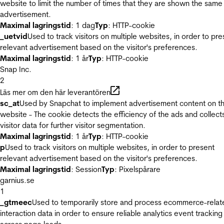
website to limit the number of times that they are shown the same
advertisement.
Maximal lagringstid
: 1 dag
Typ
: HTTP-cookie
_uetvid
Used to track visitors on multiple websites, in order to pre
relevant advertisement based on the visitor's preferences.
Maximal lagringstid
: 1 år
Typ
: HTTP-cookie
Snap Inc.
2
Läs mer om den här leverantören
sc_at
Used by Snapchat to implement advertisement content on t
website - The cookie detects the efficiency of the ads and collect
visitor data for further visitor segmentation.
Maximal lagringstid
: 1 år
Typ
: HTTP-cookie
p
Used to track visitors on multiple websites, in order to present
relevant advertisement based on the visitor's preferences.
Maximal lagringstid
: Session
Typ
: Pixelspårare
garnius.se
1
_gtmeec
Used to temporarily store and process ecommerce-relat
interaction data in order to ensure reliable analytics event tracking