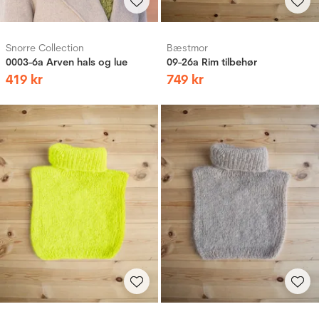
Snorre Collection
Bæstmor
0003-6a Arven hals og lue
09-26a Rim tilbehør
419
kr
749
kr