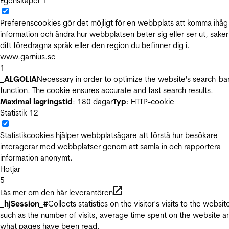
Egenskaper
1
Preferenscookies gör det möjligt för en webbplats att komma ihåg
information och ändra hur webbplatsen beter sig eller ser ut, sake
ditt föredragna språk eller den region du befinner dig i.
www.garnius.se
1
_ALGOLIA
Necessary in order to optimize the website's search-ba
function. The cookie ensures accurate and fast search results.
Maximal lagringstid
: 180 dagar
Typ
: HTTP-cookie
Statistik
12
Statistikcookies hjälper webbplatsägare att förstå hur besökare
interagerar med webbplatser genom att samla in och rapportera
information anonymt.
Hotjar
5
Läs mer om den här leverantören
_hjSession_#
Collects statistics on the visitor's visits to the websit
such as the number of visits, average time spent on the website a
what pages have been read.