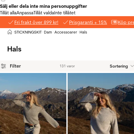
Sälj eller dela inte mina personuppgifter
Tillåt alla
Anpassa
Tillåt valda
Inte tillåtet
Fri frakt över 899 kr!
Prisgaranti + 15%
Köp pre
Hem
STICKNINGSKIT
Dam
Accessoarer
Hals
>
>
>
>
Hals
Filter
Sortering
131 varor
Produkter