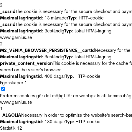
2
_scsrid
The cookie is necessary for the secure checkout and payme
Maximal lagringstid
: 13 månader
Typ
: HTTP-cookie
_scsrid
The cookie is necessary for the secure checkout and payme
Maximal lagringstid
: Beständig
Typ
: Lokal HTML-lagring
www.garnius.se
2
M2_VENIA_BROWSER_PERSISTENCE__cartId
Necessary for the 
Maximal lagringstid
: Beständig
Typ
: Lokal HTML-lagring
private_content_version
This cookie is necessary for the cache 
stored on the visitor’s browser.
Maximal lagringstid
: 400 dagar
Typ
: HTTP-cookie
Egenskaper
1
Preferenscookies gör det möjligt för en webbplats att komma ihåg i
www.garnius.se
1
_ALGOLIA
Necessary in order to optimize the website's search-bar
Maximal lagringstid
: 180 dagar
Typ
: HTTP-cookie
Statistik
12