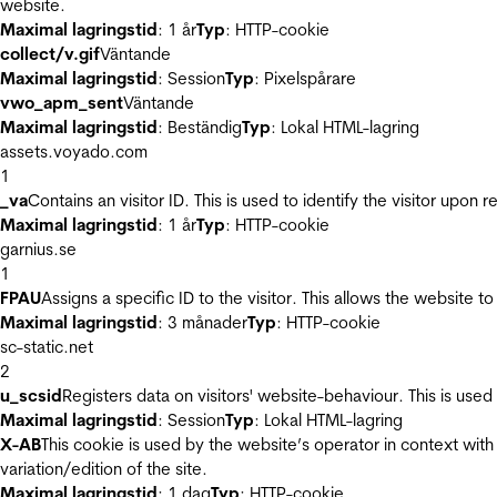
website.
Maximal lagringstid
: 1 år
Typ
: HTTP-cookie
collect/v.gif
Väntande
Maximal lagringstid
: Session
Typ
: Pixelspårare
vwo_apm_sent
Väntande
Maximal lagringstid
: Beständig
Typ
: Lokal HTML-lagring
assets.voyado.com
1
_va
Contains an visitor ID. This is used to identify the visitor upon 
Maximal lagringstid
: 1 år
Typ
: HTTP-cookie
garnius.se
1
FPAU
Assigns a specific ID to the visitor. This allows the website to
Maximal lagringstid
: 3 månader
Typ
: HTTP-cookie
sc-static.net
2
u_scsid
Registers data on visitors' website-behaviour. This is used 
Maximal lagringstid
: Session
Typ
: Lokal HTML-lagring
X-AB
This cookie is used by the website’s operator in context with 
variation/edition of the site.
Maximal lagringstid
: 1 dag
Typ
: HTTP-cookie