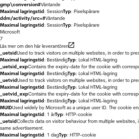
gmp\conversion#
Väntande
Maximal lagringstid
: Session
Typ
: Pixelspårare
ddm/activity/src=#
Väntande
Maximal lagringstid
: Session
Typ
: Pixelspårare
Microsoft
7
Läs mer om den här leverantören
_uetsid
Used to track visitors on multiple websites, in order to pr
Maximal lagringstid
: Beständig
Typ
: Lokal HTML-lagring
_uetsid_exp
Contains the expiry-date for the cookie with corres
Maximal lagringstid
: Beständig
Typ
: Lokal HTML-lagring
_uetvid
Used to track visitors on multiple websites, in order to pr
Maximal lagringstid
: Beständig
Typ
: Lokal HTML-lagring
_uetvid_exp
Contains the expiry-date for the cookie with corres
Maximal lagringstid
: Beständig
Typ
: Lokal HTML-lagring
MUID
Used widely by Microsoft as a unique user ID. The cookie en
Maximal lagringstid
: 1 år
Typ
: HTTP-cookie
_uetsid
Collects data on visitor behaviour from multiple websites, 
same advertisement.
Maximal lagringstid
: 1 dag
Typ
: HTTP-cookie