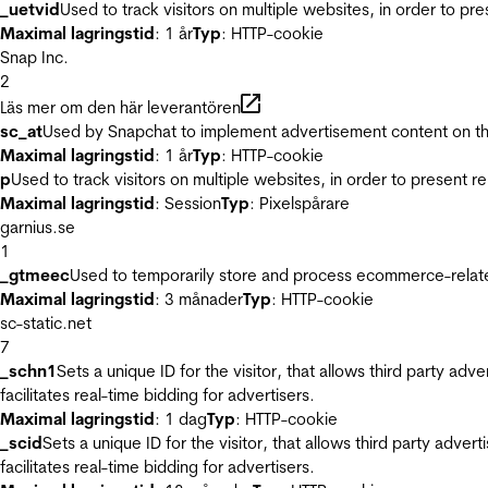
_uetvid
Used to track visitors on multiple websites, in order to pr
Maximal lagringstid
: 1 år
Typ
: HTTP-cookie
Snap Inc.
2
Läs mer om den här leverantören
sc_at
Used by Snapchat to implement advertisement content on the w
Maximal lagringstid
: 1 år
Typ
: HTTP-cookie
p
Used to track visitors on multiple websites, in order to present 
Maximal lagringstid
: Session
Typ
: Pixelspårare
garnius.se
1
_gtmeec
Used to temporarily store and process ecommerce-related 
Maximal lagringstid
: 3 månader
Typ
: HTTP-cookie
sc-static.net
7
_schn1
Sets a unique ID for the visitor, that allows third party adv
facilitates real-time bidding for advertisers.
Maximal lagringstid
: 1 dag
Typ
: HTTP-cookie
_scid
Sets a unique ID for the visitor, that allows third party adver
facilitates real-time bidding for advertisers.