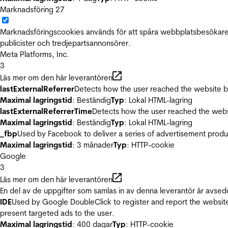
Marknadsföring
27
Marknadsföringscookies används för att spåra webbplatsbesökare.
publicister och tredjepartsannonsörer.
Meta Platforms, Inc.
3
Läs mer om den här leverantören
lastExternalReferrer
Detects how the user reached the website by 
Maximal lagringstid
: Beständig
Typ
: Lokal HTML-lagring
lastExternalReferrerTime
Detects how the user reached the websi
Maximal lagringstid
: Beständig
Typ
: Lokal HTML-lagring
_fbp
Used by Facebook to deliver a series of advertisement product
Maximal lagringstid
: 3 månader
Typ
: HTTP-cookie
Google
3
Läs mer om den här leverantören
En del av de uppgifter som samlas in av denna leverantör är avsed
IDE
Used by Google DoubleClick to register and report the website u
present targeted ads to the user.
Maximal lagringstid
: 400 dagar
Typ
: HTTP-cookie