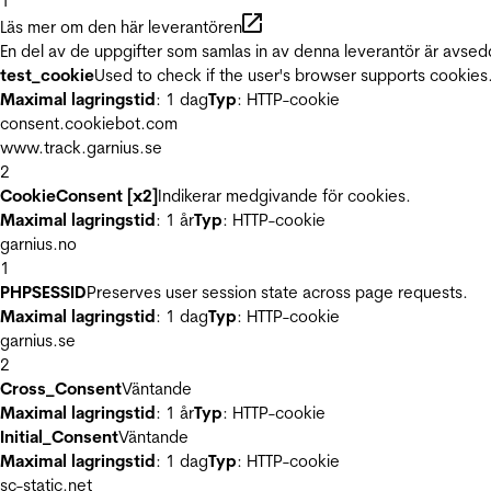
1
Läs mer om den här leverantören
En del av de uppgifter som samlas in av denna leverantör är avsed
test_cookie
Used to check if the user's browser supports cookies
Maximal lagringstid
: 1 dag
Typ
: HTTP-cookie
consent.cookiebot.com
www.track.garnius.se
2
CookieConsent [x2]
Indikerar medgivande för cookies.
Maximal lagringstid
: 1 år
Typ
: HTTP-cookie
garnius.no
1
PHPSESSID
Preserves user session state across page requests.
Maximal lagringstid
: 1 dag
Typ
: HTTP-cookie
garnius.se
2
Cross_Consent
Väntande
Maximal lagringstid
: 1 år
Typ
: HTTP-cookie
Initial_Consent
Väntande
Maximal lagringstid
: 1 dag
Typ
: HTTP-cookie
sc-static.net