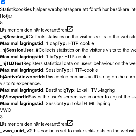
Statistikcookies hjälper webbplatsägare att förstå hur besökare 
Hotjar
5
Läs mer om den här leverantören
_hjSession_#
Collects statistics on the visitor's visits to the we
Maximal lagringstid
: 1 dag
Typ
: HTTP-cookie
_hjSessionUser_#
Collects statistics on the visitor's visits to t
Maximal lagringstid
: 1 år
Typ
: HTTP-cookie
_hjTLDTest
Registers statistical data on users' behaviour on the we
Maximal lagringstid
: Session
Typ
: HTTP-cookie
hjActiveViewportIds
This cookie contains an ID string on the curr
visitor's experience.
Maximal lagringstid
: Beständig
Typ
: Lokal HTML-lagring
hjViewportId
Saves the user's screen size in order to adjust the s
Maximal lagringstid
: Session
Typ
: Lokal HTML-lagring
VWO
3
Läs mer om den här leverantören
_vwo_uuid_v2
This cookie is set to make split-tests on the websi