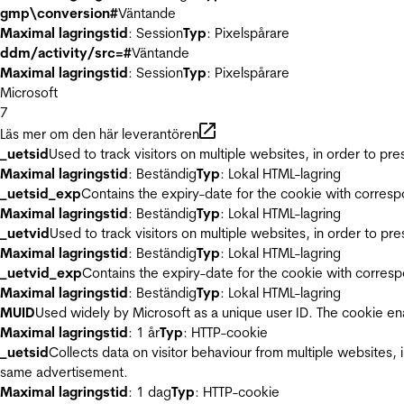
gmp\conversion#
Väntande
Maximal lagringstid
: Session
Typ
: Pixelspårare
ddm/activity/src=#
Väntande
Maximal lagringstid
: Session
Typ
: Pixelspårare
Microsoft
7
Läs mer om den här leverantören
_uetsid
Used to track visitors on multiple websites, in order to pr
Maximal lagringstid
: Beständig
Typ
: Lokal HTML-lagring
_uetsid_exp
Contains the expiry-date for the cookie with corres
Maximal lagringstid
: Beständig
Typ
: Lokal HTML-lagring
_uetvid
Used to track visitors on multiple websites, in order to pr
Maximal lagringstid
: Beständig
Typ
: Lokal HTML-lagring
_uetvid_exp
Contains the expiry-date for the cookie with corres
Maximal lagringstid
: Beständig
Typ
: Lokal HTML-lagring
MUID
Used widely by Microsoft as a unique user ID. The cookie en
Maximal lagringstid
: 1 år
Typ
: HTTP-cookie
_uetsid
Collects data on visitor behaviour from multiple websites, 
same advertisement.
Maximal lagringstid
: 1 dag
Typ
: HTTP-cookie