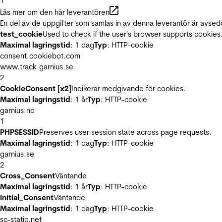
1
Läs mer om den här leverantören
En del av de uppgifter som samlas in av denna leverantör är avsed
test_cookie
Used to check if the user's browser supports cookies
Maximal lagringstid
: 1 dag
Typ
: HTTP-cookie
consent.cookiebot.com
www.track.garnius.se
2
CookieConsent [x2]
Indikerar medgivande för cookies.
Maximal lagringstid
: 1 år
Typ
: HTTP-cookie
garnius.no
1
PHPSESSID
Preserves user session state across page requests.
Maximal lagringstid
: 1 dag
Typ
: HTTP-cookie
garnius.se
2
Cross_Consent
Väntande
Maximal lagringstid
: 1 år
Typ
: HTTP-cookie
Initial_Consent
Väntande
Maximal lagringstid
: 1 dag
Typ
: HTTP-cookie
sc-static.net