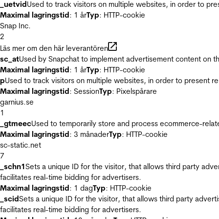
_uetvid
Used to track visitors on multiple websites, in order to pr
Maximal lagringstid
: 1 år
Typ
: HTTP-cookie
Snap Inc.
2
Läs mer om den här leverantören
sc_at
Used by Snapchat to implement advertisement content on the w
Maximal lagringstid
: 1 år
Typ
: HTTP-cookie
p
Used to track visitors on multiple websites, in order to present 
Maximal lagringstid
: Session
Typ
: Pixelspårare
garnius.se
1
_gtmeec
Used to temporarily store and process ecommerce-related 
Maximal lagringstid
: 3 månader
Typ
: HTTP-cookie
sc-static.net
7
_schn1
Sets a unique ID for the visitor, that allows third party adv
facilitates real-time bidding for advertisers.
Maximal lagringstid
: 1 dag
Typ
: HTTP-cookie
_scid
Sets a unique ID for the visitor, that allows third party adver
facilitates real-time bidding for advertisers.