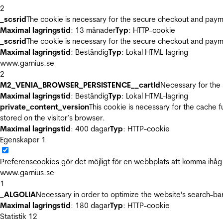
2
_scsrid
The cookie is necessary for the secure checkout and payme
Maximal lagringstid
: 13 månader
Typ
: HTTP-cookie
_scsrid
The cookie is necessary for the secure checkout and payme
Maximal lagringstid
: Beständig
Typ
: Lokal HTML-lagring
www.garnius.se
2
M2_VENIA_BROWSER_PERSISTENCE__cartId
Necessary for the 
Maximal lagringstid
: Beständig
Typ
: Lokal HTML-lagring
private_content_version
This cookie is necessary for the cache 
stored on the visitor’s browser.
Maximal lagringstid
: 400 dagar
Typ
: HTTP-cookie
Egenskaper
1
Preferenscookies gör det möjligt för en webbplats att komma ihåg i
www.garnius.se
1
_ALGOLIA
Necessary in order to optimize the website's search-bar
Maximal lagringstid
: 180 dagar
Typ
: HTTP-cookie
Statistik
12