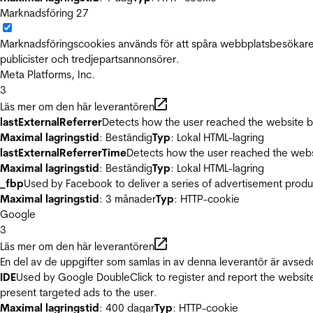
Marknadsföring
27
Marknadsföringscookies används för att spåra webbplatsbesökare.
publicister och tredjepartsannonsörer.
Meta Platforms, Inc.
3
Läs mer om den här leverantören
lastExternalReferrer
Detects how the user reached the website by 
Maximal lagringstid
: Beständig
Typ
: Lokal HTML-lagring
lastExternalReferrerTime
Detects how the user reached the websi
Maximal lagringstid
: Beständig
Typ
: Lokal HTML-lagring
_fbp
Used by Facebook to deliver a series of advertisement product
Maximal lagringstid
: 3 månader
Typ
: HTTP-cookie
Google
3
Läs mer om den här leverantören
En del av de uppgifter som samlas in av denna leverantör är avsed
IDE
Used by Google DoubleClick to register and report the website u
present targeted ads to the user.
Maximal lagringstid
: 400 dagar
Typ
: HTTP-cookie