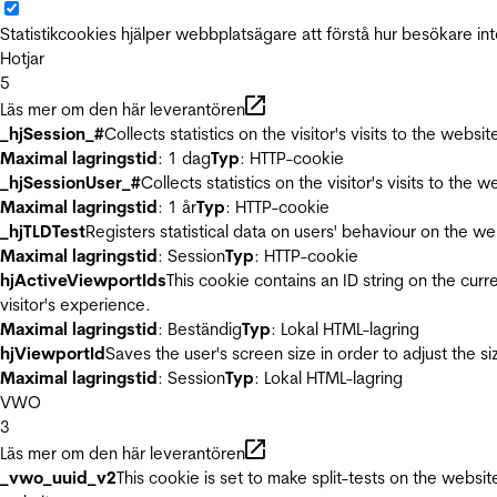
Statistikcookies hjälper webbplatsägare att förstå hur besökare 
Hotjar
5
Läs mer om den här leverantören
_hjSession_#
Collects statistics on the visitor's visits to the we
Maximal lagringstid
: 1 dag
Typ
: HTTP-cookie
_hjSessionUser_#
Collects statistics on the visitor's visits to t
Maximal lagringstid
: 1 år
Typ
: HTTP-cookie
_hjTLDTest
Registers statistical data on users' behaviour on the we
Maximal lagringstid
: Session
Typ
: HTTP-cookie
hjActiveViewportIds
This cookie contains an ID string on the curr
visitor's experience.
Maximal lagringstid
: Beständig
Typ
: Lokal HTML-lagring
hjViewportId
Saves the user's screen size in order to adjust the s
Maximal lagringstid
: Session
Typ
: Lokal HTML-lagring
VWO
3
Läs mer om den här leverantören
_vwo_uuid_v2
This cookie is set to make split-tests on the websi