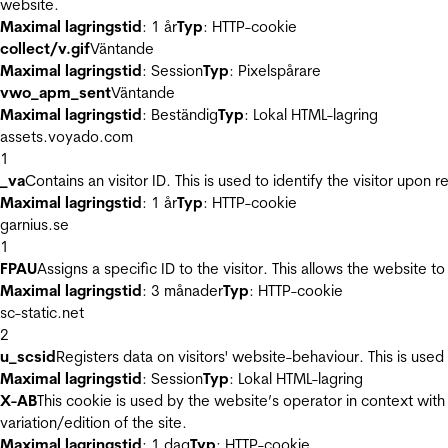
website.
Maximal lagringstid
: 1 år
Typ
: HTTP-cookie
collect/v.gif
Väntande
Maximal lagringstid
: Session
Typ
: Pixelspårare
vwo_apm_sent
Väntande
Maximal lagringstid
: Beständig
Typ
: Lokal HTML-lagring
assets.voyado.com
1
_va
Contains an visitor ID. This is used to identify the visitor upon 
Maximal lagringstid
: 1 år
Typ
: HTTP-cookie
garnius.se
1
FPAU
Assigns a specific ID to the visitor. This allows the website to
Maximal lagringstid
: 3 månader
Typ
: HTTP-cookie
sc-static.net
2
u_scsid
Registers data on visitors' website-behaviour. This is used 
Maximal lagringstid
: Session
Typ
: Lokal HTML-lagring
X-AB
This cookie is used by the website’s operator in context with 
variation/edition of the site.
Maximal lagringstid
: 1 dag
Typ
: HTTP-cookie