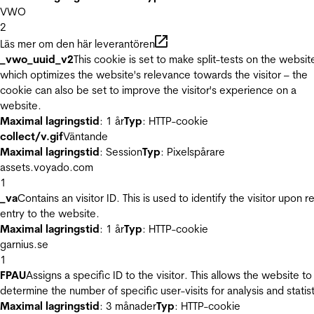
VWO
2
Läs mer om den här leverantören
_vwo_uuid_v2
This cookie is set to make split-tests on the websit
which optimizes the website's relevance towards the visitor – the
cookie can also be set to improve the visitor's experience on a
website.
Maximal lagringstid
: 1 år
Typ
: HTTP-cookie
collect/v.gif
Väntande
Maximal lagringstid
: Session
Typ
: Pixelspårare
assets.voyado.com
1
_va
Contains an visitor ID. This is used to identify the visitor upon r
entry to the website.
Maximal lagringstid
: 1 år
Typ
: HTTP-cookie
garnius.se
1
FPAU
Assigns a specific ID to the visitor. This allows the website to
determine the number of specific user-visits for analysis and statist
Maximal lagringstid
: 3 månader
Typ
: HTTP-cookie