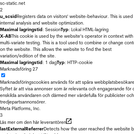
sc-static.net
2
u_scsid
Registers data on visitors' website-behaviour. This is used 
internal analysis and website optimization.
Maximal lagringstid
: Session
Typ
: Lokal HTML-lagring
X-AB
This cookie is used by the website’s operator in context with
multi-variate testing. This is a tool used to combine or change con
on the website. This allows the website to find the best
variation/edition of the site.
Maximal lagringstid
: 1 dag
Typ
: HTTP-cookie
Marknadsföring
27
Marknadsföringscookies används för att spåra webbplatsbesökare
Syftet är att visa annonser som är relevanta och engagerande för
enskilda användaren och därmed mer värdefulla för publicister och
tredjepartsannonsörer.
Meta Platforms, Inc.
3
Läs mer om den här leverantören
lastExternalReferrer
Detects how the user reached the website 