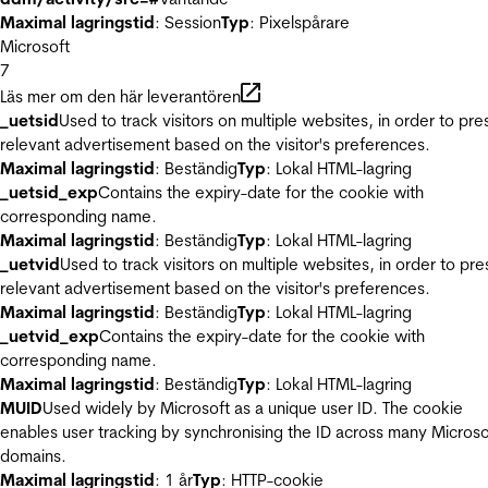
Maximal lagringstid
: Session
Typ
: Pixelspårare
Microsoft
7
Läs mer om den här leverantören
_uetsid
Used to track visitors on multiple websites, in order to pre
relevant advertisement based on the visitor's preferences.
Maximal lagringstid
: Beständig
Typ
: Lokal HTML-lagring
_uetsid_exp
Contains the expiry-date for the cookie with
corresponding name.
Maximal lagringstid
: Beständig
Typ
: Lokal HTML-lagring
_uetvid
Used to track visitors on multiple websites, in order to pre
relevant advertisement based on the visitor's preferences.
Maximal lagringstid
: Beständig
Typ
: Lokal HTML-lagring
_uetvid_exp
Contains the expiry-date for the cookie with
corresponding name.
Maximal lagringstid
: Beständig
Typ
: Lokal HTML-lagring
MUID
Used widely by Microsoft as a unique user ID. The cookie
enables user tracking by synchronising the ID across many Microso
domains.
Maximal lagringstid
: 1 år
Typ
: HTTP-cookie