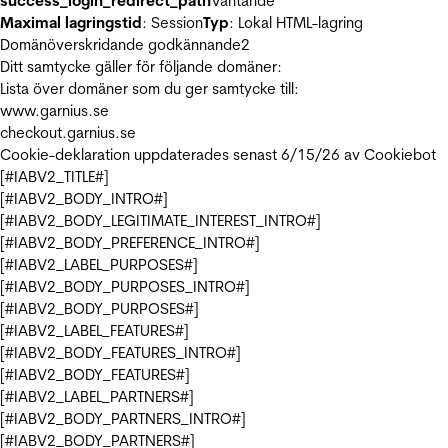
success_login_redirect_path
Väntande
Maximal lagringstid
: Session
Typ
: Lokal HTML-lagring
Domänöverskridande godkännande
2
Ditt samtycke gäller för följande domäner:
Lista över domäner som du ger samtycke till:
www.garnius.se
checkout.garnius.se
Cookie-deklaration uppdaterades senast 6/15/26 av
Cookiebot
[#IABV2_TITLE#]
[#IABV2_BODY_INTRO#]
[#IABV2_BODY_LEGITIMATE_INTEREST_INTRO#]
[#IABV2_BODY_PREFERENCE_INTRO#]
[#IABV2_LABEL_PURPOSES#]
[#IABV2_BODY_PURPOSES_INTRO#]
[#IABV2_BODY_PURPOSES#]
[#IABV2_LABEL_FEATURES#]
[#IABV2_BODY_FEATURES_INTRO#]
[#IABV2_BODY_FEATURES#]
[#IABV2_LABEL_PARTNERS#]
[#IABV2_BODY_PARTNERS_INTRO#]
[#IABV2_BODY_PARTNERS#]