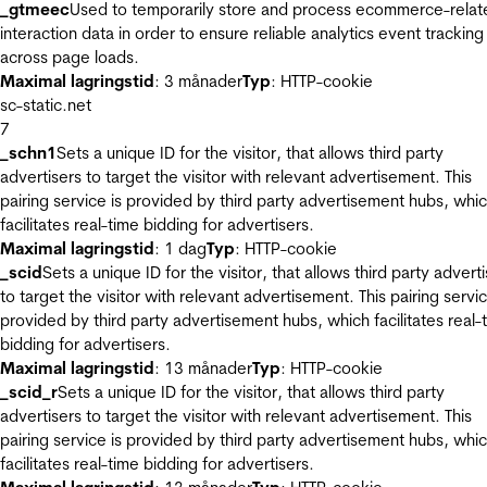
_gtmeec
Used to temporarily store and process ecommerce-relat
interaction data in order to ensure reliable analytics event tracking
across page loads.
Maximal lagringstid
: 3 månader
Typ
: HTTP-cookie
sc-static.net
7
_schn1
Sets a unique ID for the visitor, that allows third party
advertisers to target the visitor with relevant advertisement. This
pairing service is provided by third party advertisement hubs, whi
facilitates real-time bidding for advertisers.
Maximal lagringstid
: 1 dag
Typ
: HTTP-cookie
_scid
Sets a unique ID for the visitor, that allows third party advert
to target the visitor with relevant advertisement. This pairing servic
provided by third party advertisement hubs, which facilitates real-
bidding for advertisers.
Maximal lagringstid
: 13 månader
Typ
: HTTP-cookie
_scid_r
Sets a unique ID for the visitor, that allows third party
advertisers to target the visitor with relevant advertisement. This
pairing service is provided by third party advertisement hubs, whi
facilitates real-time bidding for advertisers.