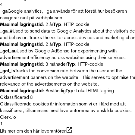
4
_ga
Google analytics, _ga används för att förstå hur besökaren
navigerar runt på webbplatsen
Maximal lagringstid
: 2 år
Typ
: HTTP-cookie
_ga_#
Used to send data to Google Analytics about the visitor's d
and behavior. Tracks the visitor across devices and marketing chan
Maximal lagringstid
: 2 år
Typ
: HTTP-cookie
_gcl_au
Used by Google AdSense for experimenting with
advertisement efficiency across websites using their services.
Maximal lagringstid
: 3 månader
Typ
: HTTP-cookie
_gcl_ls
Tracks the conversion rate between the user and the
advertisement banners on the website - This serves to optimise th
relevance of the advertisements on the website.
Maximal lagringstid
: Beständig
Typ
: Lokal HTML-lagring
Oklassificerad
8
Oklassificerade cookies är information som vi er i färd med att
klassificera, tillsammans med leverantörerna av enskilda cookies.
Clerk.io
1
Läs mer om den här leverantören