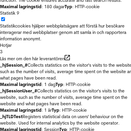
function. The cookie ensures accurate and fast search results.
Maximal lagringstid
: 180 dagar
Typ
: HTTP-cookie
Statistik
9
Statistikcookies hjälper webbplatsägare att förstå hur besökare
interagerar med webbplatser genom att samla in och rapportera
information anonymt.
Hotjar
3
Läs mer om den här leverantören
_hjSession_#
Collects statistics on the visitor's visits to the websit
such as the number of visits, average time spent on the website a
what pages have been read.
Maximal lagringstid
: 1 dag
Typ
: HTTP-cookie
_hjSessionUser_#
Collects statistics on the visitor's visits to the
website, such as the number of visits, average time spent on the
website and what pages have been read.
Maximal lagringstid
: 1 år
Typ
: HTTP-cookie
_hjTLDTest
Registers statistical data on users' behaviour on the
website. Used for internal analytics by the website operator.
Maximal lagringstid
: Session
Typ
: HTTP-cookie