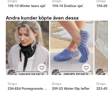
Drops
Drops
Drops
195-13 Winter tears sjal
194-14 Drakkar sjal
194-28 
Andra kunder köpte även dessa
Drops
Drops
Drops
234-82d Pomegranate Shawl
209-23 Water Dip tøfler
223-43