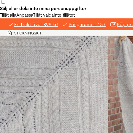
Sälj eller dela inte mina personuppgifter
Tillåt alla
Anpassa
Tillåt valda
Inte tillåtet
Fri frakt över 899 kr!
Prisgaranti + 15%
Köp pre
Hem
STICKNINGSKIT
>