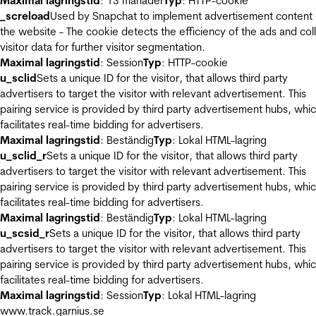
Maximal lagringstid
: 13 månader
Typ
: HTTP-cookie
_screload
Used by Snapchat to implement advertisement content
the website - The cookie detects the efficiency of the ads and col
visitor data for further visitor segmentation.
Maximal lagringstid
: Session
Typ
: HTTP-cookie
u_sclid
Sets a unique ID for the visitor, that allows third party
advertisers to target the visitor with relevant advertisement. This
pairing service is provided by third party advertisement hubs, whi
facilitates real-time bidding for advertisers.
Maximal lagringstid
: Beständig
Typ
: Lokal HTML-lagring
u_sclid_r
Sets a unique ID for the visitor, that allows third party
advertisers to target the visitor with relevant advertisement. This
pairing service is provided by third party advertisement hubs, whi
facilitates real-time bidding for advertisers.
Maximal lagringstid
: Beständig
Typ
: Lokal HTML-lagring
u_scsid_r
Sets a unique ID for the visitor, that allows third party
advertisers to target the visitor with relevant advertisement. This
pairing service is provided by third party advertisement hubs, whi
facilitates real-time bidding for advertisers.
Maximal lagringstid
: Session
Typ
: Lokal HTML-lagring
www.track.garnius.se