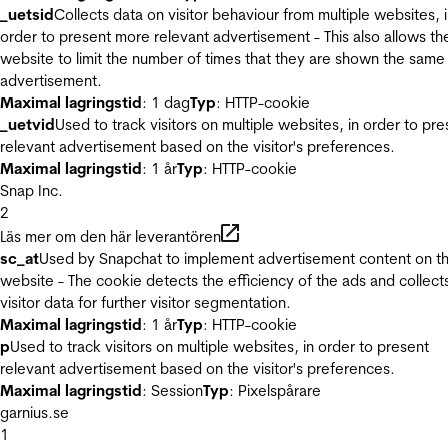
_uetsid
Collects data on visitor behaviour from multiple websites, 
order to present more relevant advertisement - This also allows th
website to limit the number of times that they are shown the same
advertisement.
Maximal lagringstid
: 1 dag
Typ
: HTTP-cookie
_uetvid
Used to track visitors on multiple websites, in order to pre
relevant advertisement based on the visitor's preferences.
Maximal lagringstid
: 1 år
Typ
: HTTP-cookie
Snap Inc.
2
Läs mer om den här leverantören
sc_at
Used by Snapchat to implement advertisement content on t
website - The cookie detects the efficiency of the ads and collect
visitor data for further visitor segmentation.
Maximal lagringstid
: 1 år
Typ
: HTTP-cookie
p
Used to track visitors on multiple websites, in order to present
relevant advertisement based on the visitor's preferences.
Maximal lagringstid
: Session
Typ
: Pixelspårare
garnius.se
1