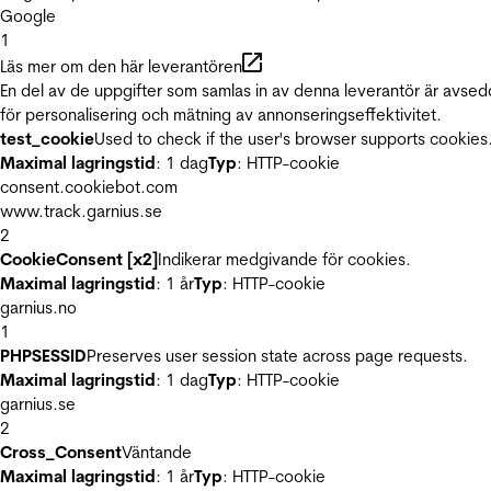
Google
1
Läs mer om den här leverantören
En del av de uppgifter som samlas in av denna leverantör är avse
för personalisering och mätning av annonseringseffektivitet.
test_cookie
Used to check if the user's browser supports cookies
Maximal lagringstid
: 1 dag
Typ
: HTTP-cookie
consent.cookiebot.com
www.track.garnius.se
2
CookieConsent [x2]
Indikerar medgivande för cookies.
Maximal lagringstid
: 1 år
Typ
: HTTP-cookie
garnius.no
1
PHPSESSID
Preserves user session state across page requests.
Maximal lagringstid
: 1 dag
Typ
: HTTP-cookie
garnius.se
2
Cross_Consent
Väntande
Maximal lagringstid
: 1 år
Typ
: HTTP-cookie