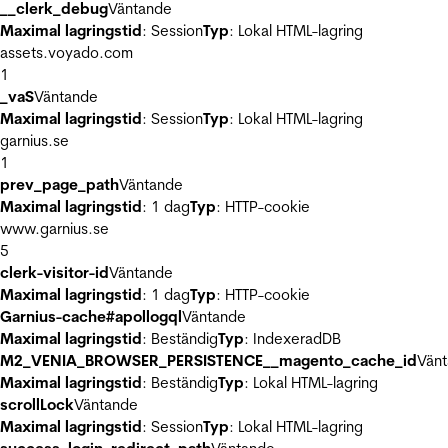
__clerk_debug
Väntande
Maximal lagringstid
: Session
Typ
: Lokal HTML-lagring
assets.voyado.com
1
_vaS
Väntande
Maximal lagringstid
: Session
Typ
: Lokal HTML-lagring
garnius.se
1
prev_page_path
Väntande
Maximal lagringstid
: 1 dag
Typ
: HTTP-cookie
www.garnius.se
5
clerk-visitor-id
Väntande
Maximal lagringstid
: 1 dag
Typ
: HTTP-cookie
Garnius-cache#apollogql
Väntande
Maximal lagringstid
: Beständig
Typ
: IndexeradDB
M2_VENIA_BROWSER_PERSISTENCE__magento_cache_id
Vän
Maximal lagringstid
: Beständig
Typ
: Lokal HTML-lagring
scrollLock
Väntande
Maximal lagringstid
: Session
Typ
: Lokal HTML-lagring