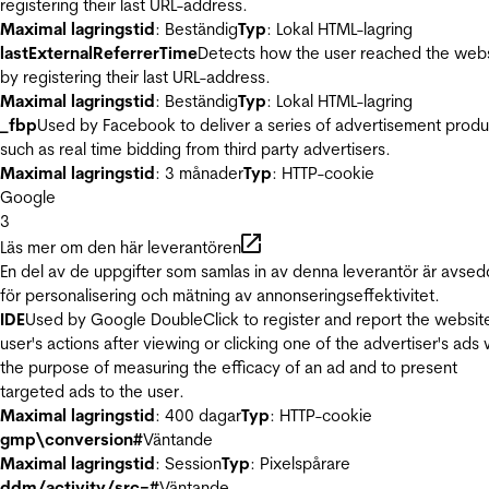
registering their last URL-address.
Maximal lagringstid
: Beständig
Typ
: Lokal HTML-lagring
lastExternalReferrerTime
Detects how the user reached the web
by registering their last URL-address.
Maximal lagringstid
: Beständig
Typ
: Lokal HTML-lagring
_fbp
Used by Facebook to deliver a series of advertisement produ
such as real time bidding from third party advertisers.
Maximal lagringstid
: 3 månader
Typ
: HTTP-cookie
Google
3
Läs mer om den här leverantören
En del av de uppgifter som samlas in av denna leverantör är avse
för personalisering och mätning av annonseringseffektivitet.
IDE
Used by Google DoubleClick to register and report the websit
user's actions after viewing or clicking one of the advertiser's ads 
the purpose of measuring the efficacy of an ad and to present
targeted ads to the user.
Maximal lagringstid
: 400 dagar
Typ
: HTTP-cookie
gmp\conversion#
Väntande
Maximal lagringstid
: Session
Typ
: Pixelspårare
ddm/activity/src=#
Väntande