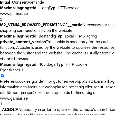
Initial_Consent
Väntande
Maximal lagringstid
: 1 dag
Typ
: HTTP-cookie
www.garnius.se
2
M2_VENIA_BROWSER_PERSISTENCE__cartId
Necessary for the
shopping cart functionality on the website.
Maximal lagringstid
: Beständig
Typ
: Lokal HTML-lagring
private_content_version
This cookie is necessary for the cache
function. A cache is used by the website to optimize the response
between the visitor and the website. The cache is usually stored o
visitor’s browser.
Maximal lagringstid
: 400 dagar
Typ
: HTTP-cookie
Egenskaper
1
Preferenscookies gör det möjligt för en webbplats att komma ihåg
information och ändra hur webbplatsen beter sig eller ser ut, sake
ditt föredragna språk eller den region du befinner dig i.
www.garnius.se
1
_ALGOLIA
Necessary in order to optimize the website's search-ba