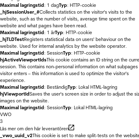
Maximal lagringstid
: 1 dag
Typ
: HTTP-cookie
_hjSessionUser_#
Collects statistics on the visitor's visits to the
website, such as the number of visits, average time spent on the
website and what pages have been read.
Maximal lagringstid
: 1 år
Typ
: HTTP-cookie
_hjTLDTest
Registers statistical data on users' behaviour on the
website. Used for internal analytics by the website operator.
Maximal lagringstid
: Session
Typ
: HTTP-cookie
hjActiveViewportIds
This cookie contains an ID string on the curr
session. This contains non-personal information on what subpages
visitor enters – this information is used to optimize the visitor's
experience.
Maximal lagringstid
: Beständig
Typ
: Lokal HTML-lagring
hjViewportId
Saves the user's screen size in order to adjust the si
images on the website.
Maximal lagringstid
: Session
Typ
: Lokal HTML-lagring
VWO
3
Läs mer om den här leverantören
_vwo_uuid_v2
This cookie is set to make split-tests on the websit