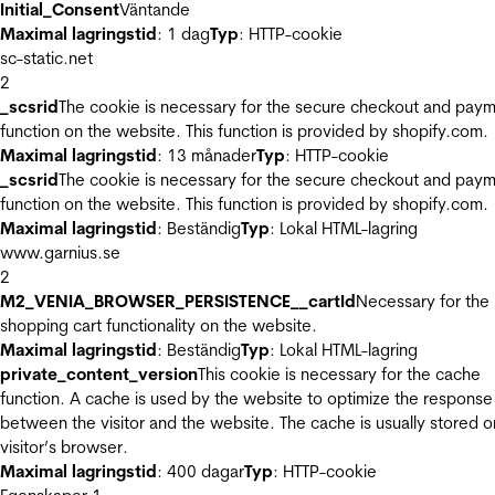
Initial_Consent
Väntande
Maximal lagringstid
: 1 dag
Typ
: HTTP-cookie
sc-static.net
2
_scsrid
The cookie is necessary for the secure checkout and pay
function on the website. This function is provided by shopify.com.
Maximal lagringstid
: 13 månader
Typ
: HTTP-cookie
_scsrid
The cookie is necessary for the secure checkout and pay
function on the website. This function is provided by shopify.com.
Maximal lagringstid
: Beständig
Typ
: Lokal HTML-lagring
www.garnius.se
2
M2_VENIA_BROWSER_PERSISTENCE__cartId
Necessary for the
shopping cart functionality on the website.
Maximal lagringstid
: Beständig
Typ
: Lokal HTML-lagring
private_content_version
This cookie is necessary for the cache
function. A cache is used by the website to optimize the response
between the visitor and the website. The cache is usually stored o
visitor’s browser.
Maximal lagringstid
: 400 dagar
Typ
: HTTP-cookie