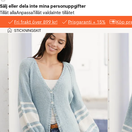
Sälj eller dela inte mina personuppgifter
Tillåt alla
Anpassa
Tillåt valda
Inte tillåtet
Fri frakt över 899 kr!
Prisgaranti + 15%
Köp pre
Hem
STICKNINGSKIT
>