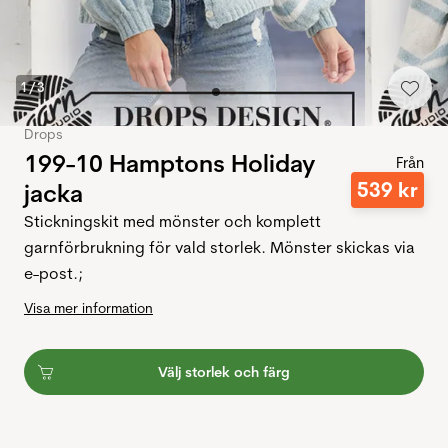
1
/
3
Drops
199-10 Hamptons Holiday
Från
539
kr
jacka
Stickningskit med mönster och komplett
garnförbrukning för vald storlek. Mönster skickas via
e-post.;
Visa mer information
Välj storlek och färg