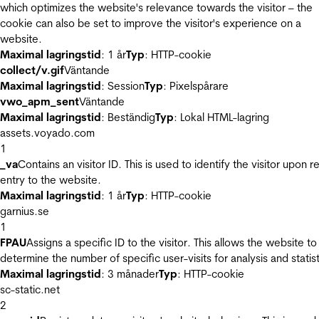
which optimizes the website's relevance towards the visitor – the
cookie can also be set to improve the visitor's experience on a
website.
Maximal lagringstid
: 1 år
Typ
: HTTP-cookie
collect/v.gif
Väntande
Maximal lagringstid
: Session
Typ
: Pixelspårare
vwo_apm_sent
Väntande
Maximal lagringstid
: Beständig
Typ
: Lokal HTML-lagring
assets.voyado.com
1
_va
Contains an visitor ID. This is used to identify the visitor upon r
entry to the website.
Maximal lagringstid
: 1 år
Typ
: HTTP-cookie
garnius.se
1
FPAU
Assigns a specific ID to the visitor. This allows the website to
determine the number of specific user-visits for analysis and statist
Maximal lagringstid
: 3 månader
Typ
: HTTP-cookie
sc-static.net
2