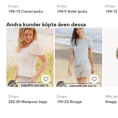
Drops
Drops
Drops
195-15 Canari jacka
194-9 Aster jacka
194-12
Andra kunder köpte även dessa
Drops
Drops
Villy J
222-20 Mariposa topp
199-23 Rivage