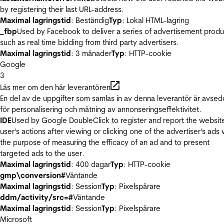
by registering their last URL-address.
Maximal lagringstid
: Beständig
Typ
: Lokal HTML-lagring
_fbp
Used by Facebook to deliver a series of advertisement produ
such as real time bidding from third party advertisers.
Maximal lagringstid
: 3 månader
Typ
: HTTP-cookie
Google
3
Läs mer om den här leverantören
En del av de uppgifter som samlas in av denna leverantör är avse
för personalisering och mätning av annonseringseffektivitet.
IDE
Used by Google DoubleClick to register and report the websit
user's actions after viewing or clicking one of the advertiser's ads 
the purpose of measuring the efficacy of an ad and to present
targeted ads to the user.
Maximal lagringstid
: 400 dagar
Typ
: HTTP-cookie
gmp\conversion#
Väntande
Maximal lagringstid
: Session
Typ
: Pixelspårare
ddm/activity/src=#
Väntande
Maximal lagringstid
: Session
Typ
: Pixelspårare
Microsoft