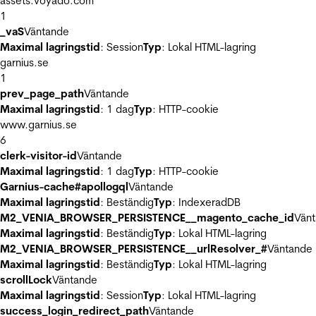
assets.voyado.com
1
_vaS
Väntande
Maximal lagringstid
: Session
Typ
: Lokal HTML-lagring
garnius.se
1
prev_page_path
Väntande
Maximal lagringstid
: 1 dag
Typ
: HTTP-cookie
www.garnius.se
6
clerk-visitor-id
Väntande
Maximal lagringstid
: 1 dag
Typ
: HTTP-cookie
Garnius-cache#apollogql
Väntande
Maximal lagringstid
: Beständig
Typ
: IndexeradDB
M2_VENIA_BROWSER_PERSISTENCE__magento_cache_id
Vän
Maximal lagringstid
: Beständig
Typ
: Lokal HTML-lagring
M2_VENIA_BROWSER_PERSISTENCE__urlResolver_#
Väntande
Maximal lagringstid
: Beständig
Typ
: Lokal HTML-lagring
scrollLock
Väntande
Maximal lagringstid
: Session
Typ
: Lokal HTML-lagring
success_login_redirect_path
Väntande