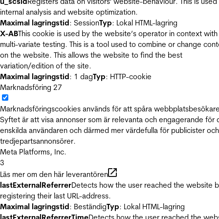
u_scsid
Registers data on visitors' website-behaviour. This is used 
internal analysis and website optimization.
Maximal lagringstid
: Session
Typ
: Lokal HTML-lagring
X-AB
This cookie is used by the website’s operator in context with
multi-variate testing. This is a tool used to combine or change con
on the website. This allows the website to find the best
variation/edition of the site.
Maximal lagringstid
: 1 dag
Typ
: HTTP-cookie
Marknadsföring
27
Marknadsföringscookies används för att spåra webbplatsbesökare
Syftet är att visa annonser som är relevanta och engagerande för
enskilda användaren och därmed mer värdefulla för publicister och
tredjepartsannonsörer.
Meta Platforms, Inc.
3
Läs mer om den här leverantören
lastExternalReferrer
Detects how the user reached the website 
registering their last URL-address.
Maximal lagringstid
: Beständig
Typ
: Lokal HTML-lagring
lastExternalReferrerTime
Detects how the user reached the web