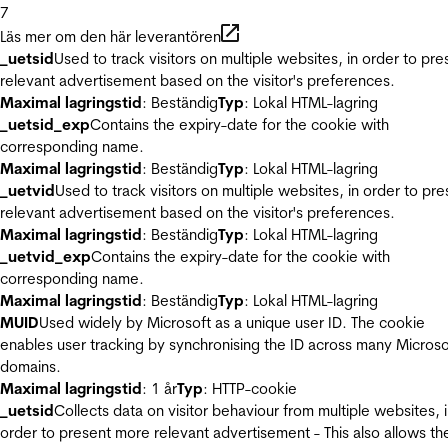
7
Läs mer om den här leverantören
_uetsid
Used to track visitors on multiple websites, in order to pre
relevant advertisement based on the visitor's preferences.
Maximal lagringstid
: Beständig
Typ
: Lokal HTML-lagring
_uetsid_exp
Contains the expiry-date for the cookie with
corresponding name.
Maximal lagringstid
: Beständig
Typ
: Lokal HTML-lagring
_uetvid
Used to track visitors on multiple websites, in order to pre
relevant advertisement based on the visitor's preferences.
Maximal lagringstid
: Beständig
Typ
: Lokal HTML-lagring
_uetvid_exp
Contains the expiry-date for the cookie with
corresponding name.
Maximal lagringstid
: Beständig
Typ
: Lokal HTML-lagring
MUID
Used widely by Microsoft as a unique user ID. The cookie
enables user tracking by synchronising the ID across many Microso
domains.
Maximal lagringstid
: 1 år
Typ
: HTTP-cookie
_uetsid
Collects data on visitor behaviour from multiple websites, 
order to present more relevant advertisement - This also allows th