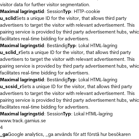
visitor data for further visitor segmentation.
Maximal lagringstid
: Session
Typ
: HTTP-cookie
u_sclid
Sets a unique ID for the visitor, that allows third party
advertisers to target the visitor with relevant advertisement. This
pairing service is provided by third party advertisement hubs, whi
facilitates real-time bidding for advertisers.
Maximal lagringstid
: Beständig
Typ
: Lokal HTML-lagring
u_sclid_r
Sets a unique ID for the visitor, that allows third party
advertisers to target the visitor with relevant advertisement. This
pairing service is provided by third party advertisement hubs, whi
facilitates real-time bidding for advertisers.
Maximal lagringstid
: Beständig
Typ
: Lokal HTML-lagring
u_scsid_r
Sets a unique ID for the visitor, that allows third party
advertisers to target the visitor with relevant advertisement. This
pairing service is provided by third party advertisement hubs, whi
facilitates real-time bidding for advertisers.
Maximal lagringstid
: Session
Typ
: Lokal HTML-lagring
www.track.garnius.se
4
_ga
Google analytics, _ga används för att förstå hur besökaren