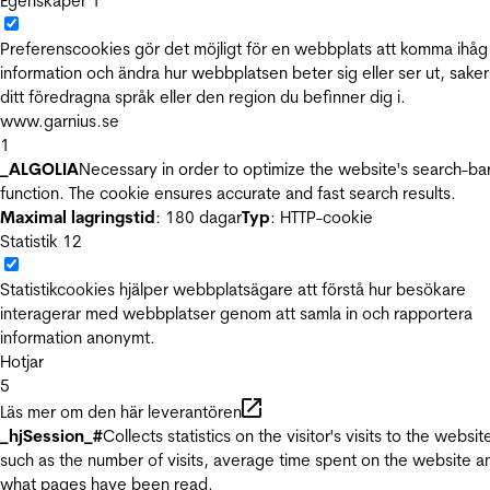
Egenskaper
1
Preferenscookies gör det möjligt för en webbplats att komma ihåg
information och ändra hur webbplatsen beter sig eller ser ut, sake
ditt föredragna språk eller den region du befinner dig i.
www.garnius.se
1
_ALGOLIA
Necessary in order to optimize the website's search-ba
function. The cookie ensures accurate and fast search results.
Maximal lagringstid
: 180 dagar
Typ
: HTTP-cookie
Statistik
12
Statistikcookies hjälper webbplatsägare att förstå hur besökare
interagerar med webbplatser genom att samla in och rapportera
information anonymt.
Hotjar
5
Läs mer om den här leverantören
_hjSession_#
Collects statistics on the visitor's visits to the websit
such as the number of visits, average time spent on the website a
what pages have been read.