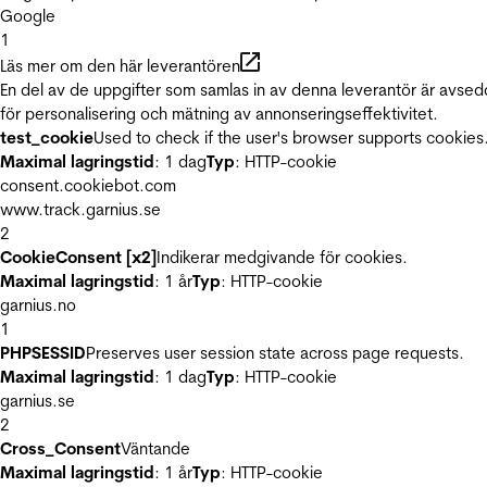
Google
1
Läs mer om den här leverantören
En del av de uppgifter som samlas in av denna leverantör är avse
för personalisering och mätning av annonseringseffektivitet.
test_cookie
Used to check if the user's browser supports cookies
Maximal lagringstid
: 1 dag
Typ
: HTTP-cookie
consent.cookiebot.com
www.track.garnius.se
2
CookieConsent [x2]
Indikerar medgivande för cookies.
Maximal lagringstid
: 1 år
Typ
: HTTP-cookie
garnius.no
1
PHPSESSID
Preserves user session state across page requests.
Maximal lagringstid
: 1 dag
Typ
: HTTP-cookie
garnius.se
2
Cross_Consent
Väntande
Maximal lagringstid
: 1 år
Typ
: HTTP-cookie