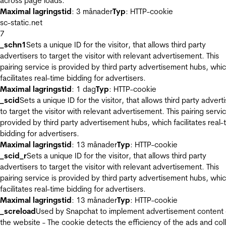
across page loads.
Maximal lagringstid
: 3 månader
Typ
: HTTP-cookie
sc-static.net
7
_schn1
Sets a unique ID for the visitor, that allows third party
advertisers to target the visitor with relevant advertisement. This
pairing service is provided by third party advertisement hubs, whi
facilitates real-time bidding for advertisers.
Maximal lagringstid
: 1 dag
Typ
: HTTP-cookie
_scid
Sets a unique ID for the visitor, that allows third party advert
to target the visitor with relevant advertisement. This pairing servic
provided by third party advertisement hubs, which facilitates real-
bidding for advertisers.
Maximal lagringstid
: 13 månader
Typ
: HTTP-cookie
_scid_r
Sets a unique ID for the visitor, that allows third party
advertisers to target the visitor with relevant advertisement. This
pairing service is provided by third party advertisement hubs, whi
facilitates real-time bidding for advertisers.
Maximal lagringstid
: 13 månader
Typ
: HTTP-cookie
_screload
Used by Snapchat to implement advertisement content
the website - The cookie detects the efficiency of the ads and col