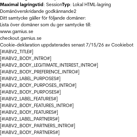
Maximal lagringstid
: Session
Typ
: Lokal HTML-lagring
Domänöverskridande godkännande
2
Ditt samtycke gäller för följande domäner:
Lista över domäner som du ger samtycke till:
www.garnius.se
checkout.garnius.se
Cookie-deklaration uppdaterades senast 7/15/26 av
Cookiebot
[#IABV2_TITLE#]
[#IABV2_BODY_INTRO#]
[#IABV2_BODY_LEGITIMATE_INTEREST_INTRO#]
[#IABV2_BODY_PREFERENCE_INTRO#]
[#IABV2_LABEL_PURPOSES#]
[#IABV2_BODY_PURPOSES_INTRO#]
[#IABV2_BODY_PURPOSES#]
[#IABV2_LABEL_FEATURES#]
[#IABV2_BODY_FEATURES_INTRO#]
[#IABV2_BODY_FEATURES#]
[#IABV2_LABEL_PARTNERS#]
[#IABV2_BODY_PARTNERS_INTRO#]
[#IABV2_BODY_PARTNERS#]