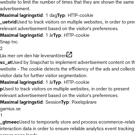
website to limit the number of times that they are shown the same
advertisement.
Maximal lagringstid
: 1 dag
Typ
: HTTP-cookie
_uetvid
Used to track visitors on multiple websites, in order to pre
relevant advertisement based on the visitor's preferences.
Maximal lagringstid
: 1 år
Typ
: HTTP-cookie
Snap Inc.
2
Läs mer om den här leverantören
sc_at
Used by Snapchat to implement advertisement content on t
website - The cookie detects the efficiency of the ads and collect
visitor data for further visitor segmentation.
Maximal lagringstid
: 1 år
Typ
: HTTP-cookie
p
Used to track visitors on multiple websites, in order to present
relevant advertisement based on the visitor's preferences.
Maximal lagringstid
: Session
Typ
: Pixelspårare
garnius.se
1
_gtmeec
Used to temporarily store and process ecommerce-relat
interaction data in order to ensure reliable analytics event tracking