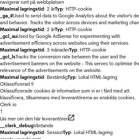
navigerar runt på webbplatsen
Maximal lagringstid
: 2 år
Typ
: HTTP-cookie
_ga_#
Used to send data to Google Analytics about the visitor's d
and behavior. Tracks the visitor across devices and marketing chan
Maximal lagringstid
: 2 år
Typ
: HTTP-cookie
_gcl_au
Used by Google AdSense for experimenting with
advertisement efficiency across websites using their services.
Maximal lagringstid
: 3 månader
Typ
: HTTP-cookie
_gcl_ls
Tracks the conversion rate between the user and the
advertisement banners on the website - This serves to optimise th
relevance of the advertisements on the website.
Maximal lagringstid
: Beständig
Typ
: Lokal HTML-lagring
Oklassificerad
9
Oklassificerade cookies är information som vi er i färd med att
klassificera, tillsammans med leverantörerna av enskilda cookies.
Clerk.io
1
Läs mer om den här leverantören
__clerk_debug
Väntande
Maximal lagringstid
: Session
Typ
: Lokal HTML-lagring