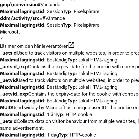
gmp\conversion#
Väntande
Maximal lagringstid
: Session
Typ
: Pixelspårare
ddm/activity/src=#
Väntande
Maximal lagringstid
: Session
Typ
: Pixelspårare
Microsoft
7
Läs mer om den här leverantören
_uetsid
Used to track visitors on multiple websites, in order to pr
Maximal lagringstid
: Beständig
Typ
: Lokal HTML-lagring
_uetsid_exp
Contains the expiry-date for the cookie with corres
Maximal lagringstid
: Beständig
Typ
: Lokal HTML-lagring
_uetvid
Used to track visitors on multiple websites, in order to pr
Maximal lagringstid
: Beständig
Typ
: Lokal HTML-lagring
_uetvid_exp
Contains the expiry-date for the cookie with corres
Maximal lagringstid
: Beständig
Typ
: Lokal HTML-lagring
MUID
Used widely by Microsoft as a unique user ID. The cookie en
Maximal lagringstid
: 1 år
Typ
: HTTP-cookie
_uetsid
Collects data on visitor behaviour from multiple websites, 
same advertisement.
Maximal lagringstid
: 1 dag
Typ
: HTTP-cookie