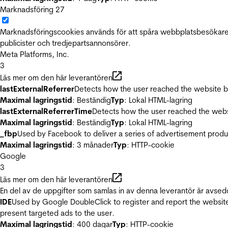
Marknadsföring
27
Marknadsföringscookies används för att spåra webbplatsbesökare.
publicister och tredjepartsannonsörer.
Meta Platforms, Inc.
3
Läs mer om den här leverantören
lastExternalReferrer
Detects how the user reached the website by 
Maximal lagringstid
: Beständig
Typ
: Lokal HTML-lagring
lastExternalReferrerTime
Detects how the user reached the websi
Maximal lagringstid
: Beständig
Typ
: Lokal HTML-lagring
_fbp
Used by Facebook to deliver a series of advertisement product
Maximal lagringstid
: 3 månader
Typ
: HTTP-cookie
Google
3
Läs mer om den här leverantören
En del av de uppgifter som samlas in av denna leverantör är avsed
IDE
Used by Google DoubleClick to register and report the website u
present targeted ads to the user.
Maximal lagringstid
: 400 dagar
Typ
: HTTP-cookie