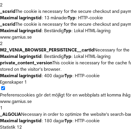
2
_scsrid
The cookie is necessary for the secure checkout and payme
Maximal lagringstid
: 13 månader
Typ
: HTTP-cookie
_scsrid
The cookie is necessary for the secure checkout and payme
Maximal lagringstid
: Beständig
Typ
: Lokal HTML-lagring
www.garnius.se
2
M2_VENIA_BROWSER_PERSISTENCE__cartId
Necessary for the 
Maximal lagringstid
: Beständig
Typ
: Lokal HTML-lagring
private_content_version
This cookie is necessary for the cache 
stored on the visitor’s browser.
Maximal lagringstid
: 400 dagar
Typ
: HTTP-cookie
Egenskaper
1
Preferenscookies gör det möjligt för en webbplats att komma ihåg i
www.garnius.se
1
_ALGOLIA
Necessary in order to optimize the website's search-bar
Maximal lagringstid
: 180 dagar
Typ
: HTTP-cookie
Statistik
12