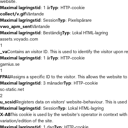
website.
Maximal lagringstid
: 1 år
Typ
: HTTP-cookie
collect/v.gif
Väntande
Maximal lagringstid
: Session
Typ
: Pixelspårare
vwo_apm_sent
Väntande
Maximal lagringstid
: Beständig
Typ
: Lokal HTML-lagring
assets.voyado.com
1
_va
Contains an visitor ID. This is used to identify the visitor upon 
Maximal lagringstid
: 1 år
Typ
: HTTP-cookie
garnius.se
1
FPAU
Assigns a specific ID to the visitor. This allows the website to
Maximal lagringstid
: 3 månader
Typ
: HTTP-cookie
sc-static.net
2
u_scsid
Registers data on visitors' website-behaviour. This is used 
Maximal lagringstid
: Session
Typ
: Lokal HTML-lagring
X-AB
This cookie is used by the website’s operator in context with 
variation/edition of the site.
Maximal lagringstid
: 1 dag
Typ
: HTTP-cookie