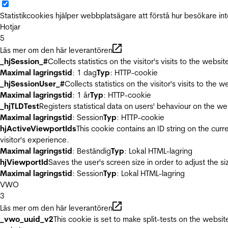
Statistikcookies hjälper webbplatsägare att förstå hur besökare 
Hotjar
5
Läs mer om den här leverantören
_hjSession_#
Collects statistics on the visitor's visits to the we
Maximal lagringstid
: 1 dag
Typ
: HTTP-cookie
_hjSessionUser_#
Collects statistics on the visitor's visits to t
Maximal lagringstid
: 1 år
Typ
: HTTP-cookie
_hjTLDTest
Registers statistical data on users' behaviour on the we
Maximal lagringstid
: Session
Typ
: HTTP-cookie
hjActiveViewportIds
This cookie contains an ID string on the curr
visitor's experience.
Maximal lagringstid
: Beständig
Typ
: Lokal HTML-lagring
hjViewportId
Saves the user's screen size in order to adjust the s
Maximal lagringstid
: Session
Typ
: Lokal HTML-lagring
VWO
3
Läs mer om den här leverantören
_vwo_uuid_v2
This cookie is set to make split-tests on the websi