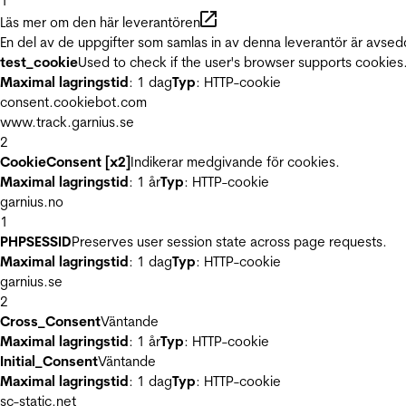
1
Läs mer om den här leverantören
En del av de uppgifter som samlas in av denna leverantör är avsed
test_cookie
Used to check if the user's browser supports cookies
Maximal lagringstid
: 1 dag
Typ
: HTTP-cookie
consent.cookiebot.com
www.track.garnius.se
2
CookieConsent [x2]
Indikerar medgivande för cookies.
Maximal lagringstid
: 1 år
Typ
: HTTP-cookie
garnius.no
1
PHPSESSID
Preserves user session state across page requests.
Maximal lagringstid
: 1 dag
Typ
: HTTP-cookie
garnius.se
2
Cross_Consent
Väntande
Maximal lagringstid
: 1 år
Typ
: HTTP-cookie
Initial_Consent
Väntande
Maximal lagringstid
: 1 dag
Typ
: HTTP-cookie
sc-static.net