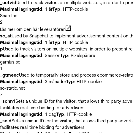
_uetvid
Used to track visitors on multiple websites, in order to pr
Maximal lagringstid
: 1 år
Typ
: HTTP-cookie
Snap Inc.
2
Läs mer om den här leverantören
sc_at
Used by Snapchat to implement advertisement content on the w
Maximal lagringstid
: 1 år
Typ
: HTTP-cookie
p
Used to track visitors on multiple websites, in order to present 
Maximal lagringstid
: Session
Typ
: Pixelspårare
garnius.se
1
_gtmeec
Used to temporarily store and process ecommerce-related 
Maximal lagringstid
: 3 månader
Typ
: HTTP-cookie
sc-static.net
7
_schn1
Sets a unique ID for the visitor, that allows third party adv
facilitates real-time bidding for advertisers.
Maximal lagringstid
: 1 dag
Typ
: HTTP-cookie
_scid
Sets a unique ID for the visitor, that allows third party adver
facilitates real-time bidding for advertisers.